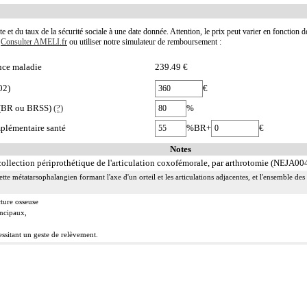
te et du taux de la sécurité sociale à une date donnée. Attention, le prix peut varier en fonction 
.
Consulter AMELI.fr
ou utiliser notre simulateur de remboursement :
nce maladie
239.49 €
02)
€
e (BR ou BRSS)
(?)
%
plémentaire santé
%BR+
€
Notes
collection périprothétique de l'articulation coxofémorale, par arthrotomie (NEJA00
ette métatarsophalangien formant l'axe d'un orteil et les articulations adjacentes, et l'ensemble d
cture osseuse
incipaux,
ssitant un geste de relèvement.
idement], on entend :
replis synoviaux et/ou d'ostéophytes
ulaires, de fragments fibrocartilagineux et/ou d'autres chondropathies localisées.
 :
rruption de la continuité osseuse
 résection d'exostose ostéogénique, d'apophysite...