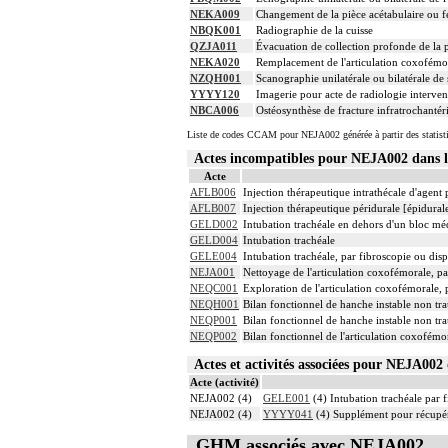
NEKA009
Changement de la pièce acétabulaire ou f
NBQK001
Radiographie de la cuisse
QZJA011
Évacuation de collection profonde de la p
NEKA020
Remplacement de l'articulation coxofémor
NZQH001
Scanographie unilatérale ou bilatérale de
YYYY120
Imagerie pour acte de radiologie intervent
NBCA006
Ostéosynthèse de fracture infratrochanté
Liste de codes CCAM pour NEJA002 générée à partir des statist
Actes incompatibles pour NEJA002 dans
Acte
AFLB006
Injection thérapeutique intrathécale d'agen
AFLB007
Injection thérapeutique péridurale [épidura
GELD002
Intubation trachéale en dehors d'un bloc m
GELD004
Intubation trachéale
GELE004
Intubation trachéale, par fibroscopie ou dispo
NEJA001
Nettoyage de l'articulation coxofémorale, p
NEQC001
Exploration de l'articulation coxofémorale, 
NEQH001
Bilan fonctionnel de hanche instable non tra
NEQP001
Bilan fonctionnel de hanche instable non tra
NEQP002
Bilan fonctionnel de l'articulation coxofémo
Actes et activités associées pour NEJA0
Acte (activité)
NEJA002 (4)
GELE001
(4) Intubation trachéale par f
NEJA002 (4)
YYYY041
(4) Supplément pour récupér
GHM associés avec NEJA002