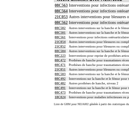
08C563
Interventions pour infections ostéoar
08C564
Interventions pour infections ostéoar
21C053
Autres interventions pour blessures 
08C562
Interventions pour infections ostéoar
08C502
Autres interventions sur la hanche et le fému
08C501
Autres interventions sur la hanche et le fému
08C561
Interventions pour infections ostéoarticulaire
21C054
Autres interventions pour blessures ou compli
21C052
Autres interventions pour blessures ou compli
08C504
Autres interventions sur la hanche et le fému
08C223
Interventions pour reprise de prothèses articu
08C472
Prothèses de hanche pour traumatismes récen
08C471
Prothèses de hanche pour traumatismes récen
21C051
Autres interventions pour blessures ou compli
08C503
Autres interventions sur la hanche et le fému
08C492
Interventions sur la hanche et le fémur pour 
08C482
Autres prothèses de hanche, niveau 2
08C491
Interventions sur la hanche et le fémur pour 
08C473
Prothèses de hanche pour traumatismes récen
18C024
Interventions pour maladies infectieuses ou p
Liste de GHM pour NEJA002 générée à partir des statistiques d