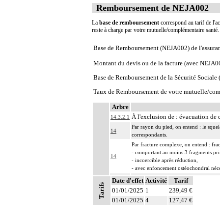
Remboursement de NEJA002
La
base de remboursement
correspond au tarif de l'ac
reste à charge par votre mutuelle/complémentaire santé
Base de Remboursement (NEJA002) de l'assura
Montant du devis ou de la facture (avec NEJA0
Base de Remboursement de la Sécurité Social
Taux de Remboursement de votre mutuelle/com
Arbre
À l'exclusion de : évacuation de 
14.3.2.1
Par rayon du pied, on entend : le squel
14
correspondants.
Par fracture complexe, on entend : fra
- comportant au moins 3 fragments pr
14
- incoercible après réduction,
- avec enfoncement ostéochondral néce
Par nettoyage d'une articulation [debr
Date d'effet
Activité
Tarif
Tarifs
14
- résection localisée de synoviale, de 
01/01/2025
1
239,49 €
- ablation de corps étrangers intraartic
01/01/2025
4
127,47 €
Par exérèse partielle d'un os, on entend
- exérèse de fragment osseux, sans inte
14
- exérèse de lésion osseuse de surface :