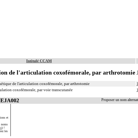
Intitulé CCAM
ion de l'articulation coxofémorale, par arthrotomie
étique de l'articulation coxofémorale, par arthrotomie
culation coxofémorale, par voie transcutanée
NEJA002
Proposer un nom altern
ions et
s noms
ci
) !
rez les