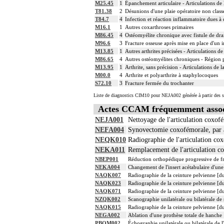
M25.45
1
Épanchement articulaire - Articulations de 
La réduction orthopédique extemporanée
14
T81.38
2
Désunions d'une plaie opératoire non classée
Comprend : réduction orthopédique ité
T84.7
4
Infection et réaction inflammatoire dues à 
14
Tout acte thérapeutique, par arthrotomie
M16.1
1
Autres coxarthroses primaires
14
Tout acte thérapeutique, par arthroscopie
M86.45
4
Ostéomyélite chronique avec fistule de dra
14
Toute arthrotomie inclut l'arthroscopie
M96.6
3
Fracture osseuse après mise en place d'un i
M13.85
1
Autres arthrites précisées - Articulations de
M86.65
4
Autres ostéomyélites chroniques - Région p
M13.95
1
Arthrite, sans précision - Articulations de l
M00.0
4
Arthrite et polyarthrite à staphylocoques
S72.10
3
Fracture fermée du trochanter
Liste de diagnostics CIM10 pour NEJA002 générée à partir des s
Actes CCAM fréquemment asso
NEJA001
Nettoyage de l'articulation coxof
NEFA004
Synovectomie coxofémorale, par 
NEQK010
Radiographie de l'articulation co
NEKA011
Remplacement de l'articulation c
NBEP001
Réduction orthopédique progressive de fr
NEKA004
Changement de l'insert acétabulaire d'une
NAQK007
Radiographie de la ceinture pelvienne [du
NAQK023
Radiographie de la ceinture pelvienne [du
NAQK071
Radiographie de la ceinture pelvienne [du
NZQK002
Scanographie unilatérale ou bilatérale de
NAQK015
Radiographie de la ceinture pelvienne [du
NEGA002
Ablation d'une prothèse totale de hanche
PBQM002
Échographie unilatérale ou bilatérale de l'