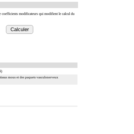
de coefficients modificateurs qui modifient le calcul du
Calculer
4)
es tissus mous et des paquets vasculonerveux