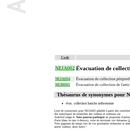
Code
Évacuation de collect
NEJA002
NEJA004
Évacuation de collection périproth
NEJB001
Évacuation de collection de l'arti
Thésaurus de synonymes pour 
évac. collection hanche arthrotomie
Liste de synonymes pour NEJA002 générée à partir des contribut
des statistiques de recherches des codeurs et codeuses sur
AideAuCodage.fr.
Vous pouvez participer
en proposant d'autre
d'acte (dans la case ci-dessus), voire en envoyant vos thésaurus (
i
Vous gagnerez du temps lors de vos prochaines recherches et aide
autres codeurs, alors merci !