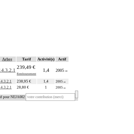
Arbre
Tarif
Activité(s)
Actif
239,49 €
14.3.2.1
1,4
2005
→
Remboursement
14.3.2.1
238,95 €
1,4
2005
→
14.3.2.1
28,80 €
1
2005
→
atif pour NEJA002