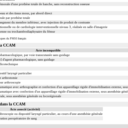
émorale d'une prothèse totale de hanche, sans reconstruction osseuse
eau et des tissus mous, par abord direct
ale par prothèse totale
 segment du membre inférieur, avec injection de produit de contraste
ionnelle ou de cardiologie interventionnelle niveau 3, réalisée en salle d'imagerie
rienne ou trochantérodiaphysaire du fémur
iques du PMSI français
 la CCAM
Acte incompatible
t pharmacologique, par voie transcutanée sans guidage
le] d'agent pharmacologique, sans guidage
édicotechnique
sitif laryngé particulier
ar arthrotomie
par arthroscopie
umatique avec arthrographie et confection d'un appareillage rigide d'immobilisation externe, sou
umatique avec confection d'un appareillage rigide d'immobilisation externe, sous anesthésie géné
rale, sous anesthésie générale ou locorégionale
02 dans la CCAM
Acte associé (activité)
ibroscopie ou dispositif laryngé particulier, au cours d'une anesthésie générale
ation peropératoire de sang