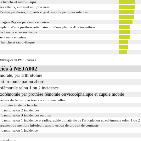
la hanche et sacro-iliaque
 d'une fracture inclut la contention par confection d'un appareillage rigide externe.
s ailleurs, autres et non précisées
rative de fracture, avec gypsotomie de réaxation
d'autres prothèses, implants et greffes orthopédiques internes
 inclut le nettoyage de l'articulation traitée.
 inclut le nettoyage de l'articulation traitée.
inage - Région pelvienne et cuisse
 peropératoire éventuelle.
mplant, d'une prothèse articulaire ou d'une plaque d'ostéosynthèse
 la hanche et sacro-iliaque
elvienne et cuisse
a hanche et sacro-iliaque
tatistiques du PMSI français
ciés à NEJA002
émorale, par arthrotomie
arthrotomie par un abord
xofémorale selon 1 ou 2 incidence
oxofémorale par prothèse fémorale cervicocéphalique et cupule mobile
acture du fémur, par traction continue collée
 prothèse totale de hanche
 bassin] selon 2 incidences
 bassin] selon 3 incidences ou plus
 bassin] selon 1 incidence et radiographie unilatérale de l'articulation coxofémorale selon 1 ou 2
 segment du membre inférieur, sans injection de produit de contraste
 bassin] selon 1 incidence
articulation