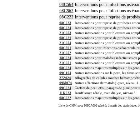
08C564
Interventions pour infections ostéoar
08C562
Interventions pour infections ostéoar
08C222
Interventions pour reprise de prothèse
08C223
Interventions pour reprise de prothèses articu
08C224
Interventions pour reprise de prothèses articu
21C053
Autres interventions pour blessures ou compli
08C221
Interventions pour reprise de prothèses articu
21C054
Autres interventions pour blessures ou compli
08C561
Interventions pour infections ostéoarticulaire
21C052
Autres interventions pour blessures ou compli
18C024
Interventions pour maladies infectieuses ou p
21C051
Autres interventions pour blessures ou compli
08C024
Interventions majeures multiples sur les geno
09C104
Autres interventions sur la peau, les tissus so
27Z024
Allogreffes de cellules souches hématopoïéti
09M074
Autres affections dermatologiques, niveau 4
09C024
Greffes de peau et/ou parages de plaie pour u
11K023
Insuffisance rénale, avec dialyse, niveau 3
08C022
Interventions majeures multiples sur les geno
Liste de GHM pour NEGA002 générée à partir des statistiques d