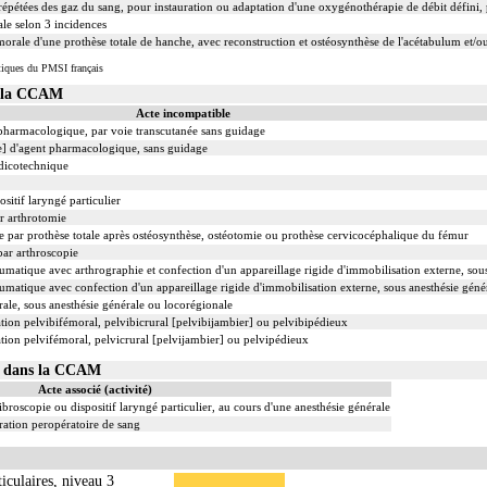
épétées des gaz du sang, pour instauration ou adaptation d'une oxygénothérapie de débit défini,
le selon 3 incidences
orale d'une prothèse totale de hanche, avec reconstruction et ostéosynthèse de l'acétabulum et/
tiques du PMSI français
s la CCAM
Acte incompatible
t pharmacologique, par voie transcutanée sans guidage
le] d'agent pharmacologique, sans guidage
édicotechnique
sitif laryngé particulier
ar arthrotomie
 par prothèse totale après ostéosynthèse, ostéotomie ou prothèse cervicocéphalique du fémur
par arthroscopie
umatique avec arthrographie et confection d'un appareillage rigide d'immobilisation externe, sou
umatique avec confection d'un appareillage rigide d'immobilisation externe, sous anesthésie géné
rale, sous anesthésie générale ou locorégionale
tion pelvibifémoral, pelvibicrural [pelvibijambier] ou pelvibipédieux
tion pelvifémoral, pelvicrural [pelvijambier] ou pelvipédieux
02 dans la CCAM
Acte associé (activité)
ibroscopie ou dispositif laryngé particulier, au cours d'une anesthésie générale
ation peropératoire de sang
ticulaires, niveau 3