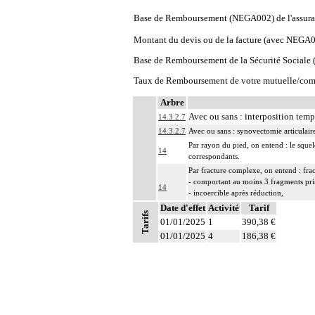
Base de Remboursement (NEGA002) de l'assura
Montant du devis ou de la facture (avec NEGA
Base de Remboursement de la Sécurité Social
Taux de Remboursement de votre mutuelle/com
Arbre
Avec ou sans : interposition temp
14.3.2.7
14.3.2.7
Avec ou sans : synovectomie articulair
Par rayon du pied, on entend : le squel
14
correspondants.
Par fracture complexe, on entend : fra
- comportant au moins 3 fragments pr
14
- incoercible après réduction,
- avec enfoncement ostéochondral néce
Date d'effet
Activité
Tarif
Tarifs
Par nettoyage d'une articulation [debr
01/01/2025
1
390,38 €
14
- résection localisée de synoviale, de 
01/01/2025
4
186,38 €
- ablation de corps étrangers intraartic
Par exérèse partielle d'un os, on entend
- exérèse de fragment osseux, sans inte
14
- exérèse de lésion osseuse de surface :
- résection osseuse unicorticale : résec
Par évidement d'un os, on entend :
- cratérisation [sauciérisation] osseuse