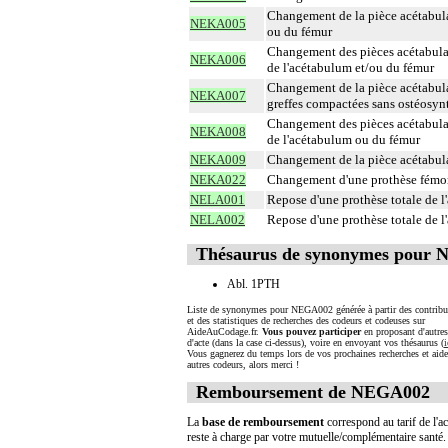
Changement de la pièce acétabula
NEKA005
ou du fémur
Changement des pièces acétabulair
NEKA006
de l'acétabulum et/ou du fémur
Changement de la pièce acétabula
NEKA007
greffes compactées sans ostéosyn
Changement des pièces acétabulai
NEKA008
de l'acétabulum ou du fémur
NEKA009
Changement de la pièce acétabula
NEKA022
Changement d'une prothèse fémor
NELA001
Repose d'une prothèse totale de l
NELA002
Repose d'une prothèse totale de l
Thésaurus de synonymes pour
Abl. 1PTH
Liste de synonymes pour NEGA002 générée à partir des contribu
et des statistiques de recherches des codeurs et codeuses sur
AideAuCodage.fr.
Vous pouvez participer
en proposant d'autre
d'acte (dans la case ci-dessus), voire en envoyant vos thésaurus (
i
Vous gagnerez du temps lors de vos prochaines recherches et aide
autres codeurs, alors merci !
Remboursement de NEGA002
La
base de remboursement
correspond au tarif de l'ac
reste à charge par votre mutuelle/complémentaire santé