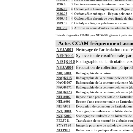
14
Tout acte thérapeutique, par arthroscopie
M96.6
3
Fracture osseuse après mise en place d'un i
M86.05
4
Ostéomyélite hématogène aiguë - Région pe
14
Toute arthrotomie inclut l'arthroscopie
M86.25
4
Ostéomyélite subaiguë - Région pelvienne 
M86.45
4
Ostéomyélite chronique avec fistule de dra
M89.55
2
Ostéolyse - Région pelvienne et cuisse
M01.35
3
Arthrite au cours d'autres maladies bactérie
Liste de diagnostics CIM10 pour NEGA002 générée à partir des s
Actes CCAM fréquemment asso
NEJA001
Nettoyage de l'articulation coxof
NEFA004
Synovectomie coxofémorale, par 
NEQK010
Radiographie de l'articulation co
NEJA004
Évacuation de collection périprot
NBQK001
Radiographie de la cuisse
NAQK015
Radiographie de la ceinture pelvienne [du
NAQK007
Radiographie de la ceinture pelvienne [du
NAQK071
Radiographie de la ceinture pelvienne [du
NAQK023
Radiographie de la ceinture pelvienne [du
NELA002
Repose d'une prothèse totale de l'articul
NELA001
Repose d'une prothèse totale de l'articul
NEJA002
Évacuation de collection de l'articulatio
NZQH001
Scanographie unilatérale ou bilatérale de
NZQK002
Scanographie unilatérale ou bilatérale de
FELF011
Transfusion de concentré de globules ro
YYYY120
Imagerie pour acte de radiologie intervent
NEEP002
Réduction orthopédique d'une luxation de