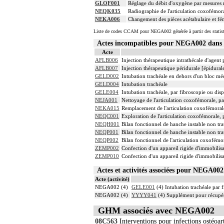
GLQF001
Réglage du débit d'oxygène par mesures r
NEQK035
Radiographie de l'articulation coxofémora
NEKA006
Changement des pièces acétabulaire et fém
Liste de codes CCAM pour NEGA002 générée à partir des statis
Actes incompatibles pour NEGA002 dan
Acte
AFLB006
Injection thérapeutique intrathécale d'agen
AFLB007
Injection thérapeutique péridurale [épidura
GELD002
Intubation trachéale en dehors d'un bloc m
GELD004
Intubation trachéale
GELE004
Intubation trachéale, par fibroscopie ou dispo
NEJA001
Nettoyage de l'articulation coxofémorale, p
NEKA015
Remplacement de l'articulation coxofémorale
NEQC001
Exploration de l'articulation coxofémorale, 
NEQH001
Bilan fonctionnel de hanche instable non tra
NEQP001
Bilan fonctionnel de hanche instable non tra
NEQP002
Bilan fonctionnel de l'articulation coxofémo
ZEMP002
Confection d'un appareil rigide d'immobilisa
ZEMP010
Confection d'un appareil rigide d'immobilisa
Actes et activités associées pour NEGA0
Acte (activité)
NEGA002 (4)
GELE001
(4) Intubation trachéale par f
NEGA002 (4)
YYYY041
(4) Supplément pour récupér
GHM associés avec NEGA002
08C563
Interventions pour infections ostéoar