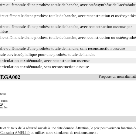
ire ou fémorale d'une prothèse totale de hanche, avec ostéosynthèse de l'acétabul
e et fémorale d'une prothèse totale de hanche, avec reconstruction et ostéosynthè
ire ou fémorale d'une prothèse totale de hanche, avec reconstruction osseuse par
thèse
re et fémorale d'une prothèse totale de hanche, avec reconstruction ou ostéosynthè
ire ou fémorale d'une prothèse totale de hanche, sans reconstruction osseuse
ale cervicocéphalique pour une prothèse totale de hanche
'articulation coxofémorale, avec reconstruction osseuse
'articulation coxofémorale, sans reconstruction osseuse
 NEGA002
Proposer un nom alterna
tions
s noms
ci
) !
rez les
te et du taux de la sécurité sociale à une date donnée. Attention, le prix peut varier en fonction 
.
Consulter AMELI.fr
ou utiliser notre simulateur de remboursement :