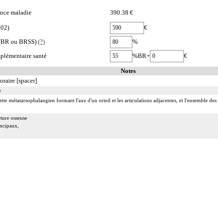
nce maladie
390.38 €
002)
€
e (BR ou BRSS)
(?)
%
plémentaire santé
%BR+
€
Notes
oraire [spacer]
e
ette métatarsophalangien formant l'axe d'un orteil et les articulations adjacentes, et l'ensemble d
cture osseuse
incipaux,
ssitant un geste de relèvement.
idement], on entend :
replis synoviaux et/ou d'ostéophytes
ulaires, de fragments fibrocartilagineux et/ou d'autres chondropathies localisées.
 :
rruption de la continuité osseuse
 résection d'exostose ostéogénique, d'apophysite...
tion d'ostéome ostéoïde...