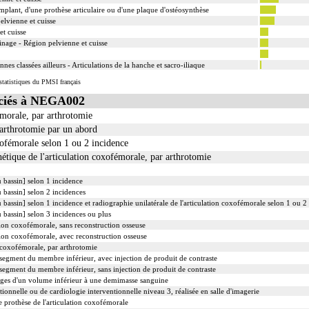
 inclut le nettoyage de l'articulation traitée.
mplant, d'une prothèse articulaire ou d'une plaque d'ostéosynthèse
lvienne et cuisse
 peropératoire éventuelle.
et cuisse
inage - Région pelvienne et cuisse
nnes classées ailleurs - Articulations de la hanche et sacro-iliaque
tatistiques du PMSI français
ciés à NEGA002
émorale, par arthrotomie
arthrotomie par un abord
xofémorale selon 1 ou 2 incidence
hétique de l'articulation coxofémorale, par arthrotomie
 bassin] selon 1 incidence
 bassin] selon 2 incidences
 bassin] selon 1 incidence et radiographie unilatérale de l'articulation coxofémorale selon 1 ou 2
 bassin] selon 3 incidences ou plus
ation coxofémorale, sans reconstruction osseuse
ation coxofémorale, avec reconstruction osseuse
n coxofémorale, par arthrotomie
 segment du membre inférieur, avec injection de produit de contraste
 segment du membre inférieur, sans injection de produit de contraste
uges d'un volume inférieur à une demimasse sanguine
ionnelle ou de cardiologie interventionnelle niveau 3, réalisée en salle d'imagerie
 prothèse de l'articulation coxofémorale