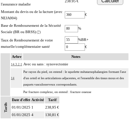
Calculer
238.95 €
l'assurance maladie
Montant du devis ou de la facture (avec
€
NEJA004)
Base de Remboursement de la Sécurité
%
Sociale (BR ou BRSS)
(?)
%BR+
Taux de Remboursement de votre
mutuelle/complémentaire santé
€
Arbre
Notes
Avec ou sans : synovectomie
14.3.2.1
Par rayon du pied, on entend : le squelette métatarsophalangien formant l'axe
14
d'un orteil et les articulations adjacentes, et l'ensemble des tissus mous et des
paquets vasculonerveux correspondants.
Par fracture complexe, on entend : fracture osseuse
- comportant au moins 3 fragments principaux,
Date d'effet
Activité
Tarif
14
Tarifs
- incoercible après réduction,
01/01/2025
1
238,95 €
- avec enfoncement ostéochondral nécessitant un geste de relèvement.
01/01/2025
4
130,81 €
Par nettoyage d'une articulation [debridement], on entend :
- résection localisée de synoviale, de replis synoviaux et/ou d'ostéophytes
14