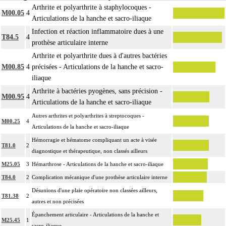
exposition du foyer de fracture.
Arthrite et polyarthrite à staphylocoques -
M00.05
4
14
Par ostéotomie complexe, on entend : ostéotomie multidirectionnelle.
Articulations de la hanche et sacro-iliaque
Par ostéotomie simple, on entend : ostéotomie unidirectionnelle ou rotatoire
Infection et réaction inflammatoire dues à une
14
T84.5
4
isolée, pour réaxation ou raccourcissement.
Notes
prothèse articulaire interne
La suture de muscle ou de tendon inclut l'immobilisation par appareillage
Arthrite et polyarthrite dues à d'autres bactéries
14
externe ou par arthrorise.
M00.85
4
précisées - Articulations de la hanche et sacro-
L'arthrodèse inclut l'ostéosynthèse, le prélèvement in situ d'autogreffe osseuse,
iliaque
14
et/ou la contention par appareillage externe.
Arthrite à bactéries pyogènes, sans précision -
M00.95
4
La libération mobilisatrice d'une articulation [arthrolyse] inclut la
Articulations de la hanche et sacro-iliaque
14
capsulotomie articulaire, la libération de tendon périarticulaire et la résection
Autres arthrites et polyarthrites à streptocoques -
M00.25
4
d'ostéophyte et de butoir osseux.
Articulations de la hanche et sacro-iliaque
L'arthroplastie inclut la réparation de l'appareil capsuloligamentaire par suture
Hémorragie et hématome compliquant un acte à visée
T81.0
2
14
ou plastie, la stabilisation de l'articulation [arthrorise] par matériel et/ou
diagnostique et thérapeutique, non classés ailleurs
contention par appareillage rigide externe.
M25.05
3
Hémarthrose - Articulations de la hanche et sacro-iliaque
L'évacuation de collection articulaire inclut le lavage de l'articulation, avec ou
14
T84.0
2
Complication mécanique d'une prothèse articulaire interne
sans drainage.
Désunions d'une plaie opératoire non classées ailleurs,
La reconstruction osseuse ou articulaire par greffe, transplant ou matériau
T81.38
2
14
autres et non précisées
inerte non prothétique inclut l'ostéosynthèse.
Épanchement articulaire - Articulations de la hanche et
La réduction d'une luxation, par abord direct inclut la réparation de l'appareil
M25.45
1
sacro-iliaque