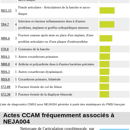
capsuloligamentaire de l'articulation par suture ou plastie, la stabilisation de
14
Fistule articulaire - Articulations de la hanche et sacro-
l'articulation [arthrorise] par matériel et/ou la contention par appareillage
M25.15
3
iliaque
rigide externe.
Infection et réaction inflammatoire dues à d'autres
L'ostéotomie inclut l'ostéosynthèse et/ou la contention par appareillage
T84.7
4
14
prothèses, implants et greffes orthopédiques internes
externe.
Fracture osseuse après mise en place d'un implant, d'une
L'ostéosynthèse d'une fracture inclut sa réduction simultanée et sa contention
M96.6
3
14
prothèse articulaire ou d'une plaque d'ostéosynthèse
par appareillage externe.
S70.0
2
Contusion de la hanche
La réduction orthopédique extemporanée d'une luxation inclut la contention
14
par confection d'un appareillage rigide externe, ou la stabilisation interne
M16.1
1
Autres coxarthroses primaires
[arthrorise] temporaire.
M00.8
4
Arthrite et polyarthrite dues à d'autres bactéries précisées
La réduction orthopédique extemporanée d'une fracture inclut la contention
M16.3
1
Autres coxarthroses dysplasiques
par confection d'un appareillage rigide externe.
M16.0
1
Coxarthrose primaire, bilatérale
14
Comprend : réduction orthopédique itérative de fracture, avec gypsotomie de
S72.00
3
Fracture fermée du col du fémur
réaxation
S72.30
3
Fracture fermée de la diaphyse fémorale
Tout acte thérapeutique, par arthrotomie inclut le nettoyage de l'articulation
14
traitée.
Liste de diagnostics CIM10 pour NEJA004 générée à partir des statistiques du PMSI français
Tout acte thérapeutique, par arthroscopie inclut le nettoyage de l'articulation
Actes CCAM fréquemment associés à
14
traitée.
NEJA004
14
Toute arthrotomie inclut l'arthroscopie peropératoire éventuelle.
Nettoyage de l'articulation coxofémorale, par