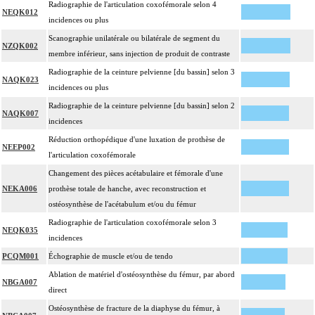
Radiographie de l'articulation coxofémorale selon 4
NEQK012
incidences ou plus
Scanographie unilatérale ou bilatérale de segment du
NZQK002
membre inférieur, sans injection de produit de contraste
Radiographie de la ceinture pelvienne [du bassin] selon 3
NAQK023
incidences ou plus
Radiographie de la ceinture pelvienne [du bassin] selon 2
NAQK007
incidences
Réduction orthopédique d'une luxation de prothèse de
NEEP002
l'articulation coxofémorale
Changement des pièces acétabulaire et fémorale d'une
NEKA006
prothèse totale de hanche, avec reconstruction et
ostéosynthèse de l'acétabulum et/ou du fémur
Radiographie de l'articulation coxofémorale selon 3
NEQK035
incidences
PCQM001
Échographie de muscle et/ou de tendo
Ablation de matériel d'ostéosynthèse du fémur, par abord
NBGA007
direct
Ostéosynthèse de fracture de la diaphyse du fémur, à