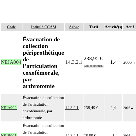
Code
Intitulé CCAM
Arbre
Tarif
Activité(s)
Actif
Évacuation de
collection
périprothétique
238,95 €
de
NEJA004
14.3.2.1
1,4
2005
→
l'articulation
Remboursement
coxofémorale,
par
arthrotomie
Évacuation de collection
de l'articulation
NEJA002
14.3.2.1
239,49 €
1,4
2005
→
coxofémorale, par
arthrotomie
Évacuation de collection
de l'articulation
NEJB001
14.3.2.1
28,80 €
1
2005
→