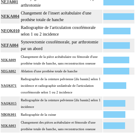
NEJA001
arthrotomie
Changement de l'insert acétabulaire d'une
NEKA004
prothèse totale de hanche
Radiographie de l'articulation coxofémorale
NEQK010
selon 1 ou 2 incidence
Synovectomie coxofémorale, par arthrotomie
NEFA004
par un abord
Changement de la pièce acétabulaire ou fémorale d'une
NEKA009
prothèse totale de hanche, sans reconstruction osseuse
NEGA002
Ablation d'une prothèse totale de hanche
Radiographie de la ceinture pelvienne [du bassin] selon 1
NAQK071
incidence et radiographie unilatérale de l'articulation
coxofémorale selon 1 ou 2 incidence
Radiographie de la ceinture pelvienne [du bassin] selon 1
NAQK015
incidence
NBQK001
Radiographie de la cuisse
Changement des pièces acétabulaire et fémorale d'une
NEKA003
prothèse totale de hanche, sans reconstruction osseuse