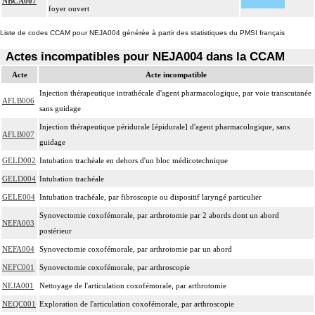
NBCA007
foyer ouvert
Liste de codes CCAM pour NEJA004 générée à partir des statistiques du PMSI français
Actes incompatibles pour NEJA004 dans la CCAM
Acte
Acte incompatible
Injection thérapeutique intrathécale d'agent pharmacologique, par voie transcutanée
AFLB006
sans guidage
Injection thérapeutique péridurale [épidurale] d'agent pharmacologique, sans
AFLB007
guidage
GELD002
Intubation trachéale en dehors d'un bloc médicotechnique
GELD004
Intubation trachéale
GELE004
Intubation trachéale, par fibroscopie ou dispositif laryngé particulier
Synovectomie coxofémorale, par arthrotomie par 2 abords dont un abord
NEFA003
postérieur
NEFA004
Synovectomie coxofémorale, par arthrotomie par un abord
NEFC001
Synovectomie coxofémorale, par arthroscopie
NEJA001
Nettoyage de l'articulation coxofémorale, par arthrotomie
NEQC001
Exploration de l'articulation coxofémorale, par arthroscopie