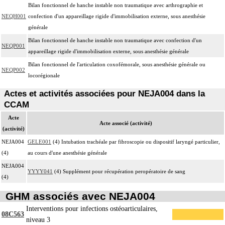
Bilan fonctionnel de hanche instable non traumatique avec arthrographie et
NEQH001
confection d'un appareillage rigide d'immobilisation externe, sous anesthésie
générale
Bilan fonctionnel de hanche instable non traumatique avec confection d'un
NEQP001
appareillage rigide d'immobilisation externe, sous anesthésie générale
Bilan fonctionnel de l'articulation coxofémorale, sous anesthésie générale ou
NEQP002
locorégionale
Actes et activités associées pour NEJA004 dans la
CCAM
Acte
Acte associé (activité)
(activité)
NEJA004
GELE001
(4) Intubation trachéale par fibroscopie ou dispositif laryngé particulier,
(4)
au cours d'une anesthésie générale
NEJA004
YYYY041
(4) Supplément pour récupération peropératoire de sang
(4)
GHM associés avec NEJA004
Interventions pour infections ostéoarticulaires,
08C563
niveau 3