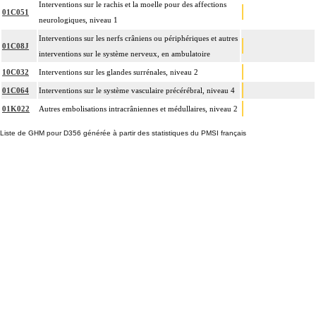
Interventions sur le rachis et la moelle pour des affections
01C051
neurologiques, niveau 1
Interventions sur les nerfs crâniens ou périphériques et autres
01C08J
interventions sur le système nerveux, en ambulatoire
10C032
Interventions sur les glandes surrénales, niveau 2
01C064
Interventions sur le système vasculaire précérébral, niveau 4
01K022
Autres embolisations intracrâniennes et médullaires, niveau 2
Liste de GHM pour D356 générée à partir des statistiques du PMSI français