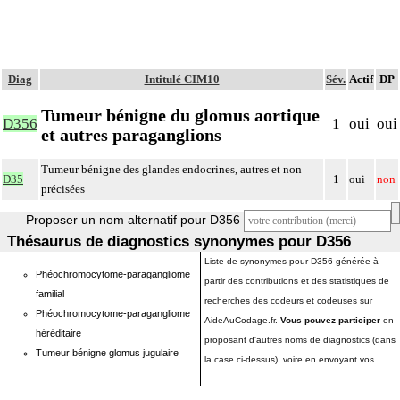
Diag
Intitulé CIM10
Sév.
Actif
DP
Tumeur bénigne du glomus aortique
D356
1
oui
oui
et autres paraganglions
Tumeur bénigne des glandes endocrines, autres et non
D35
1
oui
non
précisées
Proposer un nom alternatif pour D356
Thésaurus de diagnostics synonymes pour D356
Liste de synonymes pour D356 générée à
Phéochromocytome-paragangliome
partir des contributions et des statistiques de
familial
recherches des codeurs et codeuses sur
Phéochromocytome-paragangliome
AideAuCodage.fr.
Vous pouvez participer
en
héréditaire
proposant d'autres noms de diagnostics (dans
Tumeur bénigne glomus jugulaire
la case ci-dessus), voire en envoyant vos