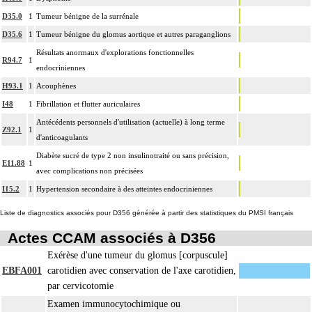
D35.0
1
Tumeur bénigne de la surrénale
D35.6
1
Tumeur bénigne du glomus aortique et autres paraganglions
Résultats anormaux d'explorations fonctionnelles
R94.7
1
endocriniennes
H93.1
1
Acouphènes
I48
1
Fibrillation et flutter auriculaires
Antécédents personnels d'utilisation (actuelle) à long terme
Z92.1
1
d'anticoagulants
Diabète sucré de type 2 non insulinotraité ou sans précision,
E11.88
1
avec complications non précisées
I15.2
1
Hypertension secondaire à des atteintes endocriniennes
Liste de diagnostics associés pour D356 générée à partir des statistiques du PMSI français
Actes CCAM associés à D356
Exérèse d'une tumeur du glomus [corpuscule]
EBFA001
carotidien avec conservation de l'axe carotidien,
par cervicotomie
Examen immunocytochimique ou