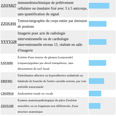
immunohistochimique de prélèvement
ZZQX027
cellulaire ou tissulaire fixé avec 3 à 5 anticorps,
sans quantification du signal
Tomoscintigraphie du corps entier par émission
ZZQL016
de positons
Imagerie pour acte de radiologie
interventionnelle ou de cardiologie
YYYY220
interventionnelle niveau 13, réalisée en salle
d'imagerie
Exérèse d'une tumeur du glomus [corpuscule]
EAFA006
tympanojugulaire par abord transpétreux, sans
déroutement du nerf facial
Embolisation sélective ou hypersélective unilatérale ou
EBSF003
bilatérale de branche de l'artère carotide externe, par voie
artérielle transcutanée
CDQP010
Audiométrie tonale ou vocale
Examen anatomopathologique de pièce d'exérèse
ZZQX188
monobloc ou en fragments non différenciés, d'une
structure anatomique