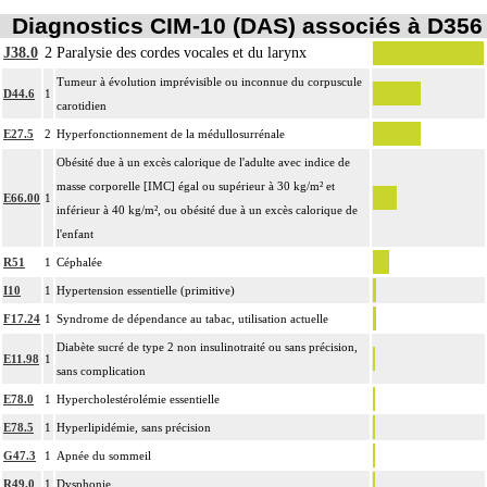
Diagnostics CIM-10 (DAS) associés à D356
J38.0
2
Paralysie des cordes vocales et du larynx
Tumeur à évolution imprévisible ou inconnue du corpuscule
D44.6
1
carotidien
E27.5
2
Hyperfonctionnement de la médullosurrénale
Obésité due à un excès calorique de l'adulte avec indice de
masse corporelle [IMC] égal ou supérieur à 30 kg/m² et
E66.00
1
inférieur à 40 kg/m², ou obésité due à un excès calorique de
l'enfant
R51
1
Céphalée
I10
1
Hypertension essentielle (primitive)
F17.24
1
Syndrome de dépendance au tabac, utilisation actuelle
Diabète sucré de type 2 non insulinotraité ou sans précision,
E11.98
1
sans complication
E78.0
1
Hypercholestérolémie essentielle
E78.5
1
Hyperlipidémie, sans précision
G47.3
1
Apnée du sommeil
R49.0
1
Dysphonie