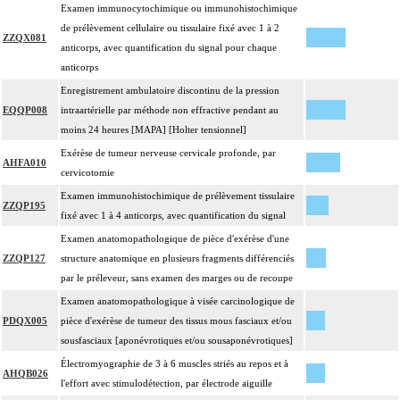
Examen immunocytochimique ou immunohistochimique
de prélèvement cellulaire ou tissulaire fixé avec 1 à 2
ZZQX081
anticorps, avec quantification du signal pour chaque
anticorps
Enregistrement ambulatoire discontinu de la pression
EQQP008
intraartérielle par méthode non effractive pendant au
moins 24 heures [MAPA] [Holter tensionnel]
Exérèse de tumeur nerveuse cervicale profonde, par
AHFA010
cervicotomie
Examen immunohistochimique de prélèvement tissulaire
ZZQP195
fixé avec 1 à 4 anticorps, avec quantification du signal
Examen anatomopathologique de pièce d'exérèse d'une
ZZQP127
structure anatomique en plusieurs fragments différenciés
par le préleveur, sans examen des marges ou de recoupe
Examen anatomopathologique à visée carcinologique de
PDQX005
pièce d'exérèse de tumeur des tissus mous fasciaux et/ou
sousfasciaux [aponévrotiques et/ou sousaponévrotiques]
Électromyographie de 3 à 6 muscles striés au repos et à
AHQB026
l'effort avec stimulodétection, par électrode aiguille