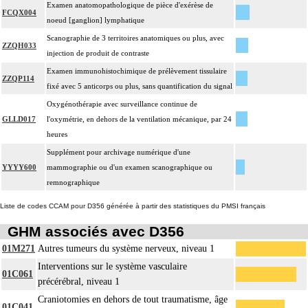
Examen anatomopathologique de pièce d'exérèse de
FCQX004
noeud [ganglion] lymphatique
Scanographie de 3 territoires anatomiques ou plus, avec
ZZQH033
injection de produit de contraste
Examen immunohistochimique de prélèvement tissulaire
ZZQP114
fixé avec 5 anticorps ou plus, sans quantification du signal
Oxygénothérapie avec surveillance continue de
GLLD017
l'oxymétrie, en dehors de la ventilation mécanique, par 24
heures
Supplément pour archivage numérique d'une
YYYY600
mammographie ou d'un examen scanographique ou
remnographique
Liste de codes CCAM pour D356 générée à partir des statistiques du PMSI français
GHM associés avec D356
01M271
Autres tumeurs du système nerveux, niveau 1
Interventions sur le système vasculaire
01C061
précérébral, niveau 1
Craniotomies en dehors de tout traumatisme, âge
01C041