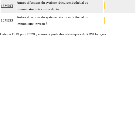
Autres affections du système réticuloendothélial ou
16M09T
immunitaire, très courte durée
Autres affections du système réticuloendothélial ou
16M093
immunitaire, niveau 3
Liste de GHM pour E320 générée à partir des statistiques du PMSI français