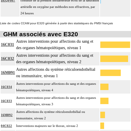
DEQP007
continue de la pression intraartérielle et/ou de la saturation
artérielle en oxygène par méthodes non effractives, par
24 heures
Liste de codes CCAM pour E320 générée à partir des statistiques du PMSI français
GHM associés avec E320
Autres interventions pour affections du sang et
16C031
des organes hématopoïétiques, niveau 1
Autres interventions pour affections du sang et
16C032
des organes hématopoïétiques, niveau 2
Autres affections du système réticuloendothélial
16M091
ou immunitaire, niveau 1
Autres interventions pour affections du sang et des organes
16C034
hématopoïétiques, niveau 4
Autres interventions pour affections du sang et des organes
16C033
hématopoïétiques, niveau 3
Autres affections du système réticuloendothélial ou
16M092
immunitaire, niveau 2
04C022
Interventions majeures sur le thorax, niveau 2