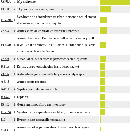
G70.0
1
Myasthénie
E05.0
2
Thyréotoxicose avec goitre diffus
Syndrome de dépendance au tabac, personne actuellement
F17.202
1
abstinente en rémission complète
Z48.8
1
Autres soins de contrôle chirurgicaux précisés
Autres obésités de l'adulte avec indice de masse corporelle
E66.80
1
[IMC] égal ou supérieur à 30 kg/m² et inférieur à 40 kg/m²,
ou autres obésités de l'enfant
Z48.0
1
Surveillance des sutures et pansements chirurgicaux
K21.9
1
Reflux gastro-oesophagien (sans oesophagite)
Z88.6
1
Antécédents personnels d'allergie aux analgésiques
A41.8
4
Autres sepsis précisés
A41.0
4
Sepsis à staphylocoques dorés
H53.2
1
Diplopie
E04.2
1
Goitre multinodulaire (non toxique)
F17.24
1
Syndrome de dépendance au tabac, utilisation actuelle
I10
1
Hypertension essentielle (primitive)
Autres maladies pulmonaires obstructives chroniques
J44.8
1