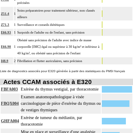
précisées
Soins préparatoires pour traitement ultérieur, non classés
Z51.4
1
ailleurs
Z71.3
1
Surveillance et conseils diététiques
E66.93
1
Surpoids de l'adulte ou de l'enfant, sans précision
Obésité sans précision de l'adulte avec indice de masse
E66.90
1
corporelle [IMC] égal ou supérieur à 30 kg/m² et inférieur à
40 kg/m², ou obésité sans précision de l'enfant
I48.9
2
Fibrillation et flutter auriculaires, sans précision
Liste de diagnostics associés pour E320 générée à partir des statistiques du PMSI français
Actes CCAM associés à E320
FBFA003
Exérèse du thymus vestigial, par thoracotomie
Examen anatomopathologique à visée
FBQX004
carcinologique de pièce d'exérèse du thymus ou
de vestiges thymiques
Exérèse de tumeur du médiastin, par
GHFA004
thoracotomie
Mise en place et surveillance d'une analgésie