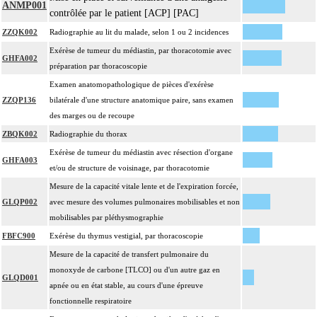
ANMP001
contrôlée par le patient [ACP] [PAC]
ZZQK002
Radiographie au lit du malade, selon 1 ou 2 incidences
Exérèse de tumeur du médiastin, par thoracotomie avec
GHFA002
préparation par thoracoscopie
Examen anatomopathologique de pièces d'exérèse
ZZQP136
bilatérale d'une structure anatomique paire, sans examen
des marges ou de recoupe
ZBQK002
Radiographie du thorax
Exérèse de tumeur du médiastin avec résection d'organe
GHFA003
et/ou de structure de voisinage, par thoracotomie
Mesure de la capacité vitale lente et de l'expiration forcée,
GLQP002
avec mesure des volumes pulmonaires mobilisables et non
mobilisables par pléthysmographie
FBFC900
Exérèse du thymus vestigial, par thoracoscopie
Mesure de la capacité de transfert pulmonaire du
monoxyde de carbone [TLCO] ou d'un autre gaz en
GLQD001
apnée ou en état stable, au cours d'une épreuve
fonctionnelle respiratoire