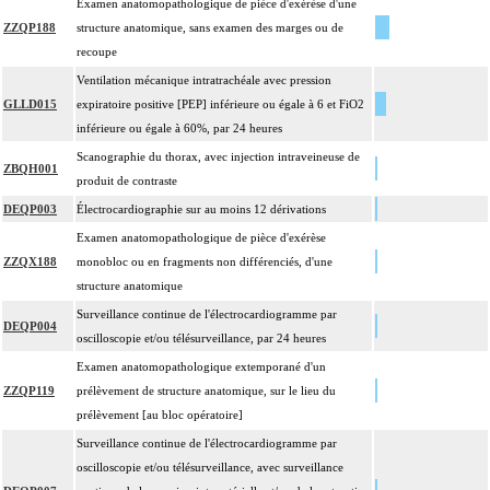
Examen anatomopathologique de pièce d'exérèse d'une
ZZQP188
structure anatomique, sans examen des marges ou de
recoupe
Ventilation mécanique intratrachéale avec pression
GLLD015
expiratoire positive [PEP] inférieure ou égale à 6 et FiO2
inférieure ou égale à 60%, par 24 heures
Scanographie du thorax, avec injection intraveineuse de
ZBQH001
produit de contraste
DEQP003
Électrocardiographie sur au moins 12 dérivations
Examen anatomopathologique de pièce d'exérèse
ZZQX188
monobloc ou en fragments non différenciés, d'une
structure anatomique
Surveillance continue de l'électrocardiogramme par
DEQP004
oscilloscopie et/ou télésurveillance, par 24 heures
Examen anatomopathologique extemporané d'un
ZZQP119
prélèvement de structure anatomique, sur le lieu du
prélèvement [au bloc opératoire]
Surveillance continue de l'électrocardiogramme par
oscilloscopie et/ou télésurveillance, avec surveillance