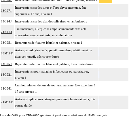
03C202
Interventions de reconstruction de l'oreille moyenne, niveau 2
Interventions sur les sinus et l'apophyse mastoïde, âge
03C071
supérieur à 17 ans, niveau 1
03C24J
Interventions sur les glandes salivaires, en ambulatoire
Traumatismes, allergies et empoisonnements sans acte
21K02J
opératoire, avec anesthésie, en ambulatoire
03C051
Réparations de fissures labiale et palatine, niveau 1
Autres pathologies de l'appareil musculosquelettique et du
08M19T
tissu conjonctif, très courte durée
03C05T
Réparations de fissures labiale et palatine, très courte durée
Interventions pour maladies infectieuses ou parasitaires,
18C021
niveau 1
Craniotomies en dehors de tout traumatisme, âge supérieur à
01C041
17 ans, niveau 1
Autres complications iatrogéniques non classées ailleurs, très
21M16T
courte durée
Liste de GHM pour CBMA005 générée à partir des statistiques du PMSI français