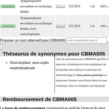
Tympanoplastie
CBMD002
secondaire en technique
3.3.1.2
313,50 €
1,4
2005
→
fermée
Tympanoplastie
secondaire en technique
CBMD003
3.3.1.2
313,50 €
1,4
2005
→
fermée, avec
ossiculoplastie
Proposer un nom alternatif pour CBMA005
Thésaurus de synonymes pour CBMA005
Liste de synonymes pour CBMA005 générée à
Ossiculoplast. sans explo.
partir des contributions et des statistiques de
mastoïdoatticale
recherches des codeurs et codeuses sur
AideAuCodage.fr.
Vous pouvez participer
en
proposant d'autres noms d'acte (dans la case
ci-dessus), voire en envoyant vos thésaurus
Remboursement de CBMA005
La
base de remboursement
correspond au tarif de l'acte et du taux