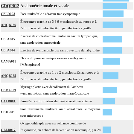
CDQP012
Audiométrie tonale et vocale
CBLD003
Pose unilatérale d'aérateur transtympanique
Électromyographie de 3 à 6 muscles striés au repos et à
AHQB026
l'effort avec stimulodétection, par électrode aiguille
Exérèse de cholestéatome limitée au cavum tympanique,
CBFA005
sans exploration antroatticale
CBFA004
Exérèse de tympanosclérose sans ouverture du labyrinthe
Plastie du pore acoustique externe cartilagineux
CAMA011
[Méatoplastie]
Électromyographie de 1 ou 2 muscles striés au repos et à
AHQB025
l'effort avec stimulodétection, par électrode aiguille
Myringoplastie avec décollement du lambeau
CBMA009
tympanoméatal, sans exploration mastoïdoatticale
CALD001
Pose d'un conformateur du méat acoustique externe
Soin instrumental unilatéral ou bilatéral d'oreille moyenne
CBJD001
sous microscope
Oxygénothérapie avec surveillance continue de
GLLD017
l'oxymétrie, en dehors de la ventilation mécanique, par 24