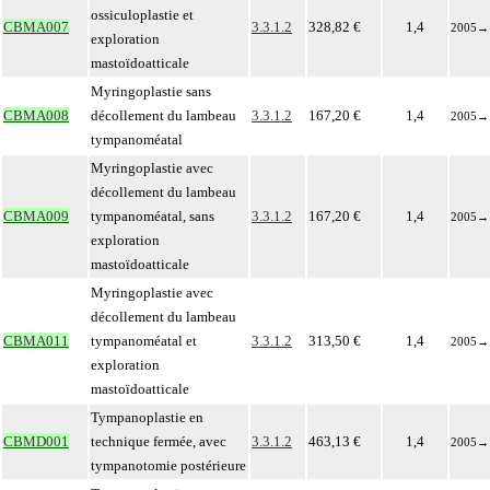
ossiculoplastie et
CBMA007
3.3.1.2
328,82 €
1,4
2005
→
exploration
mastoïdoatticale
Myringoplastie sans
CBMA008
décollement du lambeau
3.3.1.2
167,20 €
1,4
2005
→
tympanoméatal
Myringoplastie avec
décollement du lambeau
CBMA009
tympanoméatal, sans
3.3.1.2
167,20 €
1,4
2005
→
exploration
mastoïdoatticale
Myringoplastie avec
décollement du lambeau
CBMA011
tympanoméatal et
3.3.1.2
313,50 €
1,4
2005
→
exploration
mastoïdoatticale
Tympanoplastie en
CBMD001
technique fermée, avec
3.3.1.2
463,13 €
1,4
2005
→
tympanotomie postérieure