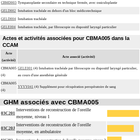
CBMD003
Tympanoplastie secondaire en technique fermée, avec ossiculoplastie
GELD002
Intubation trachéale en dehors d'un bloc médicotechnique
GELD004
Intubation trachéale
GELE004
Intubation trachéale, par fibroscopie ou dispositif laryngé particulier
Actes et activités associées pour CBMA005 dans la
CCAM
Acte
Acte associé (activité)
(activité)
CBMA005
GELE001
(4) Intubation trachéale par fibroscopie ou dispositif laryngé particulier,
(4)
au cours d'une anesthésie générale
CBMA005
YYYY041
(4) Supplément pour récupération peropératoire de sang
(4)
GHM associés avec CBMA005
Interventions de reconstruction de l'oreille
03C201
moyenne, niveau 1
Interventions de reconstruction de l'oreille
03C20J
moyenne, en ambulatoire