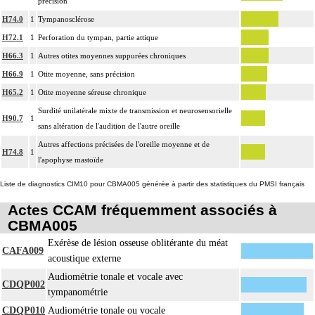
précision
H74.0
1
Tympanosclérose
H72.1
1
Perforation du tympan, partie attique
H66.3
1
Autres otites moyennes suppurées chroniques
H66.9
1
Otite moyenne, sans précision
H65.2
1
Otite moyenne séreuse chronique
Surdité unilatérale mixte de transmission et neurosensorielle
H90.7
1
sans altération de l'audition de l'autre oreille
Autres affections précisées de l'oreille moyenne et de
H74.8
1
l'apophyse mastoïde
Liste de diagnostics CIM10 pour CBMA005 générée à partir des statistiques du PMSI français
Actes CCAM fréquemment associés à
CBMA005
Exérèse de lésion osseuse oblitérante du méat
CAFA009
acoustique externe
Audiométrie tonale et vocale avec
CDQP002
tympanométrie
CDQP010
Audiométrie tonale ou vocale