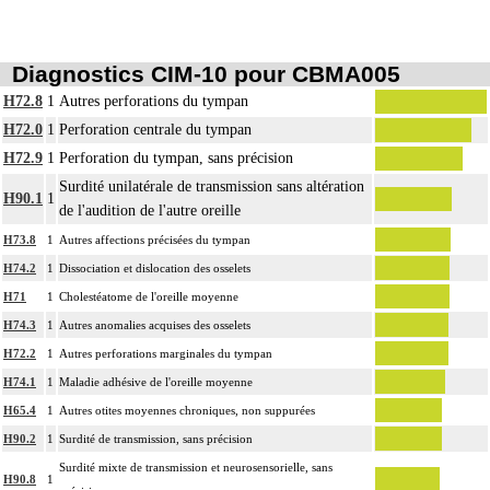
Diagnostics CIM-10 pour CBMA005
H72.8
1
Autres perforations du tympan
H72.0
1
Perforation centrale du tympan
H72.9
1
Perforation du tympan, sans précision
Surdité unilatérale de transmission sans altération
H90.1
1
de l'audition de l'autre oreille
H73.8
1
Autres affections précisées du tympan
H74.2
1
Dissociation et dislocation des osselets
H71
1
Cholestéatome de l'oreille moyenne
H74.3
1
Autres anomalies acquises des osselets
H72.2
1
Autres perforations marginales du tympan
H74.1
1
Maladie adhésive de l'oreille moyenne
H65.4
1
Autres otites moyennes chroniques, non suppurées
H90.2
1
Surdité de transmission, sans précision
Surdité mixte de transmission et neurosensorielle, sans
H90.8
1