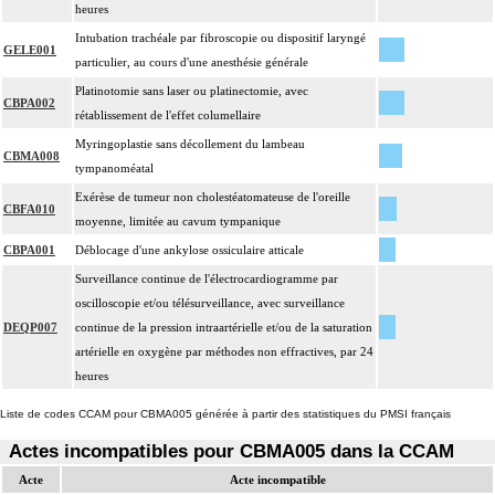
heures
Intubation trachéale par fibroscopie ou dispositif laryngé
GELE001
particulier, au cours d'une anesthésie générale
Platinotomie sans laser ou platinectomie, avec
CBPA002
rétablissement de l'effet columellaire
Myringoplastie sans décollement du lambeau
CBMA008
tympanoméatal
Exérèse de tumeur non cholestéatomateuse de l'oreille
CBFA010
moyenne, limitée au cavum tympanique
CBPA001
Déblocage d'une ankylose ossiculaire atticale
Surveillance continue de l'électrocardiogramme par
oscilloscopie et/ou télésurveillance, avec surveillance
DEQP007
continue de la pression intraartérielle et/ou de la saturation
artérielle en oxygène par méthodes non effractives, par 24
heures
Liste de codes CCAM pour CBMA005 générée à partir des statistiques du PMSI français
Actes incompatibles pour CBMA005 dans la CCAM
Acte
Acte incompatible