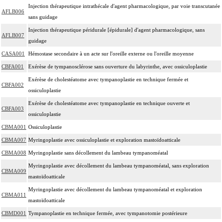
Injection thérapeutique intrathécale d'agent pharmacologique, par voie transcutanée
AFLB006
sans guidage
Injection thérapeutique péridurale [épidurale] d'agent pharmacologique, sans
AFLB007
guidage
CASA001
Hémostase secondaire à un acte sur l'oreille externe ou l'oreille moyenne
CBFA001
Exérèse de tympanosclérose sans ouverture du labyrinthe, avec ossiculoplastie
Exérèse de cholestéatome avec tympanoplastie en technique fermée et
CBFA002
ossiculoplastie
Exérèse de cholestéatome avec tympanoplastie en technique ouverte et
CBFA003
ossiculoplastie
CBMA001
Ossiculoplastie
CBMA007
Myringoplastie avec ossiculoplastie et exploration mastoïdoatticale
CBMA008
Myringoplastie sans décollement du lambeau tympanoméatal
Myringoplastie avec décollement du lambeau tympanoméatal, sans exploration
CBMA009
mastoïdoatticale
Myringoplastie avec décollement du lambeau tympanoméatal et exploration
CBMA011
mastoïdoatticale
CBMD001
Tympanoplastie en technique fermée, avec tympanotomie postérieure