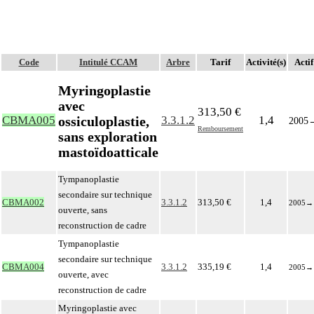
Code
Intitulé CCAM
Arbre
Tarif
Activité(s)
Actif
Myringoplastie
avec
313,50 €
ossiculoplastie,
CBMA005
3.3.1.2
1,4
2005
Remboursement
sans exploration
mastoïdoatticale
Tympanoplastie
secondaire sur technique
CBMA002
3.3.1.2
313,50 €
1,4
2005
→
ouverte, sans
reconstruction de cadre
Tympanoplastie
secondaire sur technique
CBMA004
3.3.1.2
335,19 €
1,4
2005
→
ouverte, avec
reconstruction de cadre
Myringoplastie avec