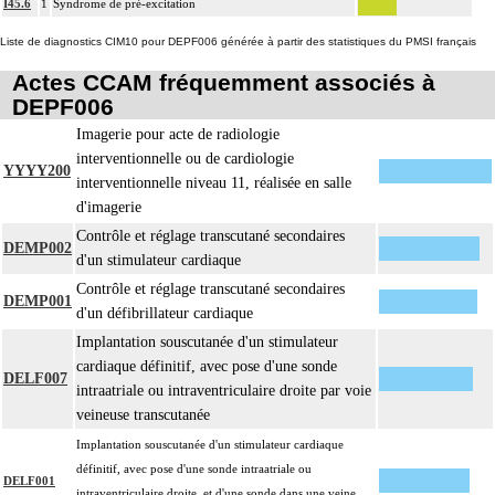
I45.6
1
Syndrome de pré-excitation
4
La suture d'un vaisseau inclut l'angioplastie d'élargissement.
4
Le pontage artériel inclut la thromboendartériectomie de contigüité.
Liste de diagnostics CIM10 pour DEPF006 générée à partir des statistiques du PMSI français
Les actes sur le thorax, par thoracoscopie incluent l'évacuation de collection
Actes CCAM fréquemment associés à
4
intrathoracique associée, la pose de drain pleural et/ou péricardique.
DEPF006
Les actes sur le thorax, par thoracotomie incluent l'évacuation de collection
Imagerie pour acte de radiologie
4
intrathoracique associée, la pose de drain pleural et/ou péricardique.
interventionnelle ou de cardiologie
YYYY200
Les actes avec dérivation vasculaire [shunt] incluent la pose d'une dérivation
interventionnelle niveau 11, réalisée en salle
4
inerte ou pulsée, et son ablation.
d'imagerie
Facturation : les suppléments de numérisation ou la radioscopie de longue
Contrôle et réglage transcutané secondaires
DEMP002
4
durée sous ampli de brillance (chapitre 19) ne peuvent pas être facturés avec les
d'un stimulateur cardiaque
actes diagnostiques ou thérapeutiques de radiologie vasculaire
Contrôle et réglage transcutané secondaires
DEMP001
d'un défibrillateur cardiaque
Implantation souscutanée d'un stimulateur
cardiaque définitif, avec pose d'une sonde
DELF007
intraatriale ou intraventriculaire droite par voie
veineuse transcutanée
Implantation souscutanée d'un stimulateur cardiaque
définitif, avec pose d'une sonde intraatriale ou
DELF001
intraventriculaire droite, et d'une sonde dans une veine