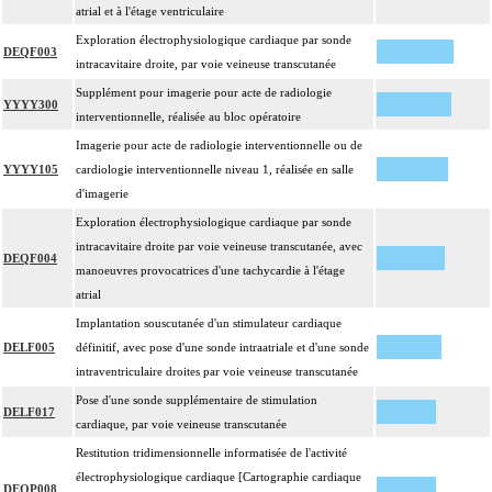
atrial et à l'étage ventriculaire
Exploration électrophysiologique cardiaque par sonde
DEQF003
intracavitaire droite, par voie veineuse transcutanée
Supplément pour imagerie pour acte de radiologie
YYYY300
interventionnelle, réalisée au bloc opératoire
Imagerie pour acte de radiologie interventionnelle ou de
YYYY105
cardiologie interventionnelle niveau 1, réalisée en salle
d'imagerie
Exploration électrophysiologique cardiaque par sonde
intracavitaire droite par voie veineuse transcutanée, avec
DEQF004
manoeuvres provocatrices d'une tachycardie à l'étage
atrial
Implantation souscutanée d'un stimulateur cardiaque
DELF005
définitif, avec pose d'une sonde intraatriale et d'une sonde
intraventriculaire droites par voie veineuse transcutanée
Pose d'une sonde supplémentaire de stimulation
DELF017
cardiaque, par voie veineuse transcutanée
Restitution tridimensionnelle informatisée de l'activité
électrophysiologique cardiaque [Cartographie cardiaque
DEQP008