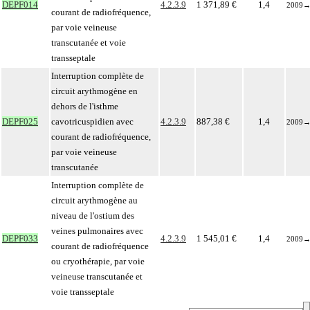
DEPF014
4.2.3.9
1 371,89 €
1,4
2009
courant de radiofréquence,
par voie veineuse
transcutanée et voie
transseptale
Interruption complète de
circuit arythmogène en
dehors de l'isthme
DEPF025
cavotricuspidien avec
4.2.3.9
887,38 €
1,4
2009
courant de radiofréquence,
par voie veineuse
transcutanée
Interruption complète de
circuit arythmogène au
niveau de l'ostium des
veines pulmonaires avec
DEPF033
4.2.3.9
1 545,01 €
1,4
2009
courant de radiofréquence
ou cryothérapie, par voie
veineuse transcutanée et
voie transseptale