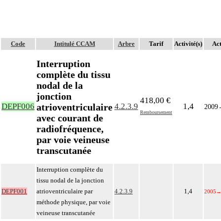
Code
Intitulé CCAM
Arbre
Tarif
Activité(s)
Act
Interruption
complète du tissu
nodal de la
jonction
418,00 €
atrioventriculaire
DEPF006
4.2.3.9
1,4
2009
Remboursement
avec courant de
radiofréquence,
par voie veineuse
transcutanée
Interruption complète du
tissu nodal de la jonction
DEPF001
atrioventriculaire par
4.2.3.9
1,4
2005
méthode physique, par voie
veineuse transcutanée