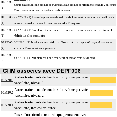
DEPF006
électrophysiologique cardiaque [Cartographie cardiaque tridimensionnelle], au cours
(1)
d'une intervention sur le système cardionecteur
DEPF006
YYYY200
(1) Imagerie pour acte de radiologie interventionnelle ou de cardiologie
(1)
interventionnelle niveau 11, réalisée en salle d'imagerie
DEPF006
YYYY300
(1) Supplément pour imagerie pour acte de radiologie interventionnelle,
(1)
réalisée au bloc opératoire
DEPF006
GELE001
(4) Intubation trachéale par fibroscopie ou dispositif laryngé particulier,
(4)
au cours d'une anesthésie générale
DEPF006
YYYY041
(4) Supplément pour récupération peropératoire de sang
(4)
GHM associés avec DEPF006
Autres traitements de troubles du rythme par voie
05K201
vasculaire, niveau 1
Autres traitements de troubles du rythme par voie
05K202
vasculaire, niveau 2
Autres traitements de troubles du rythme par voie
05K20T
vasculaire, très courte durée
Poses d'un stimulateur cardiaque permanent avec