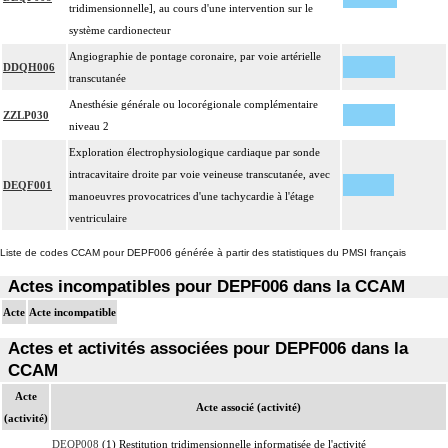
tridimensionnelle], au cours d'une intervention sur le
système cardionecteur
Angiographie de pontage coronaire, par voie artérielle
DDQH006
transcutanée
Anesthésie générale ou locorégionale complémentaire
ZZLP030
niveau 2
Exploration électrophysiologique cardiaque par sonde
intracavitaire droite par voie veineuse transcutanée, avec
DEQF001
manoeuvres provocatrices d'une tachycardie à l'étage
ventriculaire
Liste de codes CCAM pour DEPF006 générée à partir des statistiques du PMSI français
Actes incompatibles pour DEPF006 dans la CCAM
Acte
Acte incompatible
Actes et activités associées pour DEPF006 dans la
CCAM
Acte
Acte associé (activité)
(activité)
DEQP008
(1) Restitution tridimensionnelle informatisée de l'activité