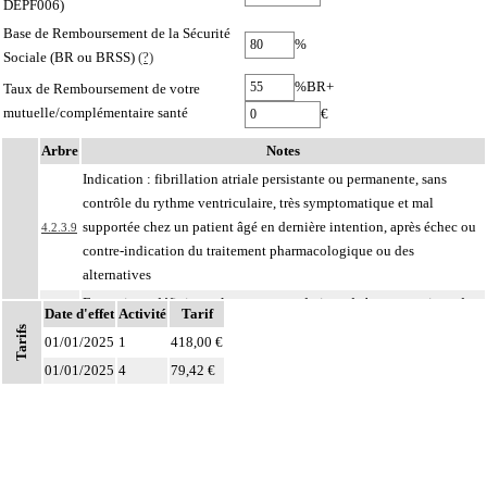
DEPF006)
Base de Remboursement de la Sécurité
%
Sociale (BR ou BRSS)
(?)
%BR+
Taux de Remboursement de votre
mutuelle/complémentaire santé
€
Arbre
Notes
Indication : fibrillation atriale persistante ou permanente, sans
contrôle du rythme ventriculaire, très symptomatique et mal
supportée chez un patient âgé en dernière intention, après échec ou
4.2.3.9
contre-indication du traitement pharmacologique ou des
alternatives
Formation : définie par les recommandations de bonne pratique de
Date d'effet
Activité
Tarif
4.2.3.9
la Société française de cardiologie
Tarifs
01/01/2025
1
418,00 €
Environnement : défini par les recommandations de bonne pratique
4.2.3.9
01/01/2025
4
79,42 €
de la Société française de cardiologie
Facturation : établissement de santé titulaire d'une autorisation
d'activité interventionnelle sous imagerie médicale, par voie
4.2.3.9
endovasculaire, en cardiologie
Par résection-anastomose d'un vaisseau, on entend : résection d'un axe