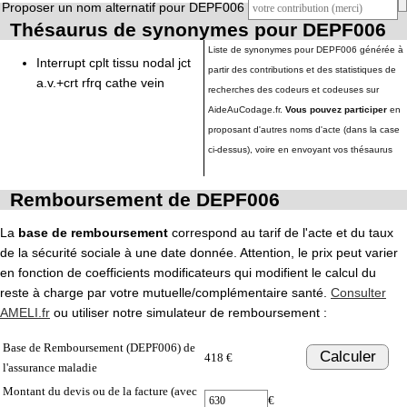
Proposer un nom alternatif pour DEPF006
Thésaurus de synonymes pour DEPF006
Liste de synonymes pour DEPF006 générée à
Interrupt cplt tissu nodal jct
partir des contributions et des statistiques de
a.v.+crt rfrq cathe vein
recherches des codeurs et codeuses sur
AideAuCodage.fr.
Vous pouvez participer
en
proposant d'autres noms d'acte (dans la case
ci-dessus), voire en envoyant vos thésaurus
Remboursement de DEPF006
La
base de remboursement
correspond au tarif de l'acte et du taux
de la sécurité sociale à une date donnée. Attention, le prix peut varier
en fonction de coefficients modificateurs qui modifient le calcul du
reste à charge par votre mutuelle/complémentaire santé.
Consulter
AMELI.fr
ou utiliser notre simulateur de remboursement :
Base de Remboursement (DEPF006) de
Calculer
418 €
l'assurance maladie
Montant du devis ou de la facture (avec
€