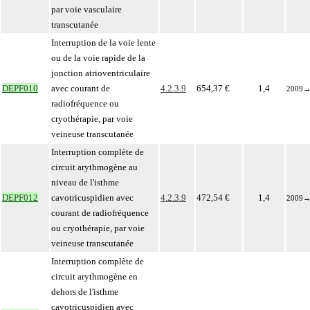
par voie vasculaire
transcutanée
Interruption de la voie lente
ou de la voie rapide de la
jonction atrioventriculaire
DEPF010
avec courant de
4.2.3.9
654,37 €
1,4
2009
radiofréquence ou
cryothérapie, par voie
veineuse transcutanée
Interruption complète de
circuit arythmogène au
niveau de l'isthme
DEPF012
cavotricuspidien avec
4.2.3.9
472,54 €
1,4
2009
courant de radiofréquence
ou cryothérapie, par voie
veineuse transcutanée
Interruption complète de
circuit arythmogène en
dehors de l'isthme
cavotricuspidien avec