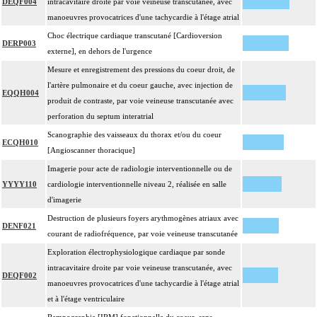
DEQF004
intracavitaire droite par voie veineuse transcutanée, avec
manoeuvres provocatrices d'une tachycardie à l'étage atrial
Choc électrique cardiaque transcutané [Cardioversion
DERP003
externe], en dehors de l'urgence
Mesure et enregistrement des pressions du coeur droit, de
l'artère pulmonaire et du coeur gauche, avec injection de
EQQH004
produit de contraste, par voie veineuse transcutanée avec
perforation du septum interatrial
Scanographie des vaisseaux du thorax et/ou du coeur
ECQH010
[Angioscanner thoracique]
Imagerie pour acte de radiologie interventionnelle ou de
YYYY110
cardiologie interventionnelle niveau 2, réalisée en salle
d'imagerie
Destruction de plusieurs foyers arythmogènes atriaux avec
DENF021
courant de radiofréquence, par voie veineuse transcutanée
Exploration électrophysiologique cardiaque par sonde
intracavitaire droite par voie veineuse transcutanée, avec
DEQF002
manoeuvres provocatrices d'une tachycardie à l'étage atrial
et à l'étage ventriculaire