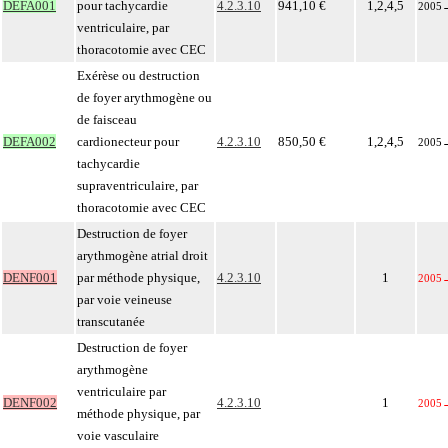
DEFA001
pour tachycardie
4.2.3.10
941,10 €
1,2,4,5
2005
ventriculaire, par
thoracotomie avec CEC
Exérèse ou destruction
de foyer arythmogène ou
de faisceau
DEFA002
cardionecteur pour
4.2.3.10
850,50 €
1,2,4,5
2005
tachycardie
supraventriculaire, par
thoracotomie avec CEC
Destruction de foyer
arythmogène atrial droit
DENF001
par méthode physique,
4.2.3.10
1
2005
par voie veineuse
transcutanée
Destruction de foyer
arythmogène
ventriculaire par
DENF002
4.2.3.10
1
2005
méthode physique, par
voie vasculaire