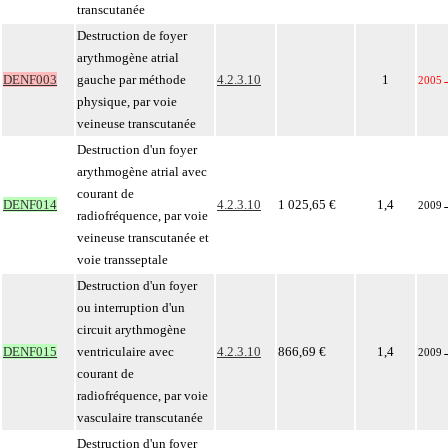
transcutanée
Destruction de foyer
arythmogène atrial
DENF003
gauche par méthode
4.2.3.10
1
2005
physique, par voie
veineuse transcutanée
Destruction d'un foyer
arythmogène atrial avec
courant de
DENF014
4.2.3.10
1 025,65 €
1,4
2009
radiofréquence, par voie
veineuse transcutanée et
voie transseptale
Destruction d'un foyer
ou interruption d'un
circuit arythmogène
DENF015
ventriculaire avec
4.2.3.10
866,69 €
1,4
2009
courant de
radiofréquence, par voie
vasculaire transcutanée
Destruction d'un foyer