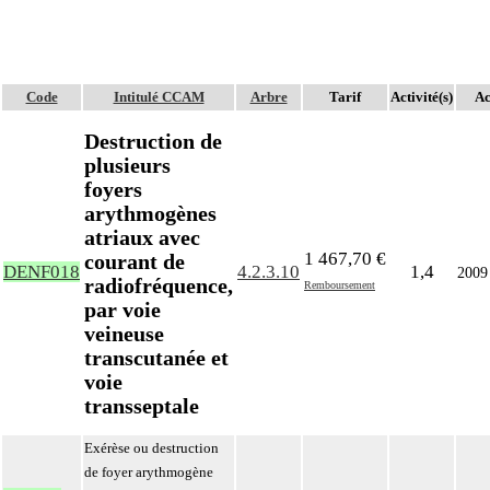
Code
Intitulé CCAM
Arbre
Tarif
Activité(s)
Ac
Destruction de
plusieurs
foyers
arythmogènes
atriaux avec
1 467,70 €
courant de
DENF018
4.2.3.10
1,4
2009
radiofréquence,
Remboursement
par voie
veineuse
transcutanée et
voie
transseptale
Exérèse ou destruction
de foyer arythmogène