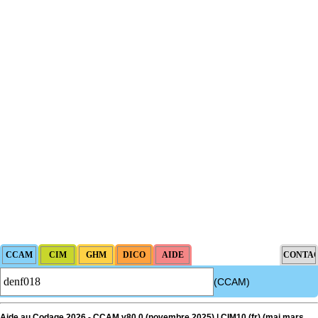
(CCAM)
Aide au Codage 2026 - CCAM v80.0 (novembre 2025) | CIM10 (fr) (
maj
mars