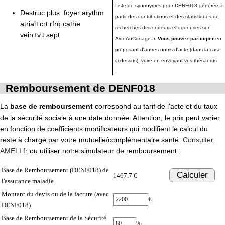
Liste de synonymes pour DENF018 générée à
Destruc plus. foyer arythm
partir des contributions et des statistiques de
atrial+crt rfrq cathe
recherches des codeurs et codeuses sur
vein+v.t.sept
AideAuCodage.fr.
Vous pouvez participer
en
proposant d'autres noms d'acte (dans la case
ci-dessus), voire en envoyant vos thésaurus
Remboursement de DENF018
La
base de remboursement
correspond au tarif de l'acte et du taux
de la sécurité sociale à une date donnée. Attention, le prix peut varier
en fonction de coefficients modificateurs qui modifient le calcul du
reste à charge par votre mutuelle/complémentaire santé.
Consulter
AMELI.fr
ou utiliser notre simulateur de remboursement :
Base de Remboursement (DENF018) de
Calculer
1467.7 €
l'assurance maladie
Montant du devis ou de la facture (avec
€
DENF018)
Base de Remboursement de la Sécurité
%