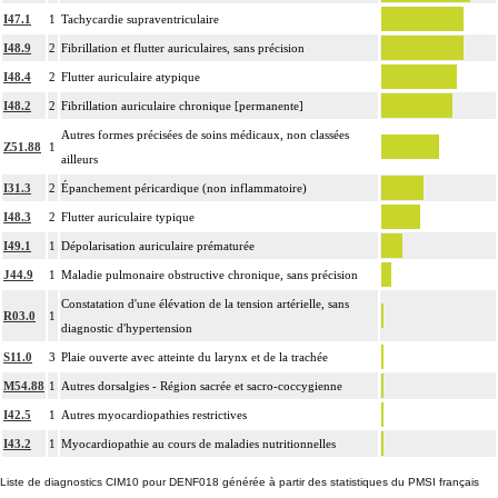
4
résection d'un axe ou d'une structure vasculaire avec reconstruction par greffe
I47.1
1
Tachycardie supraventriculaire
ou prothèse.
I48.9
2
Fibrillation et flutter auriculaires, sans précision
Par thoracotomie, on entend : tout abord de la cavité thoracique - sternotomie,
4
I48.4
2
Flutter auriculaire atypique
thoracotomie latérale, thoracotomie postérieure.
I48.2
2
Fibrillation auriculaire chronique [permanente]
La circulation extracorporelle [CEC] pour acte intrathoracique inclut, pour le
Autres formes précisées de soins médicaux, non classées
chirurgien, l'installation, la conduite de la circulation extracorporelle, et son
Z51.88
1
ailleurs
ablation. Elle inclut les responsabilités suivantes :
- décision de l'indication et choix de la technique
I31.3
2
Épanchement péricardique (non inflammatoire)
- pose et ablation des canules
I48.3
2
Flutter auriculaire typique
4
- choix du niveau d'hypothermie
I49.1
1
Dépolarisation auriculaire prématurée
- choix du débit de CEC
J44.9
1
Maladie pulmonaire obstructive chronique, sans précision
- décision d'arrêt circulatoire
Constatation d'une élévation de la tension artérielle, sans
- définition des protocoles de remplissage
R03.0
1
diagnostic d'hypertension
- décision de cardioplégie
S11.0
3
Plaie ouverte avec atteinte du larynx et de la trachée
- décision d'assistance circulatoire.
M54.88
1
Autres dorsalgies - Région sacrée et sacro-coccygienne
4
La suture d'un vaisseau inclut l'angioplastie d'élargissement.
I42.5
1
Autres myocardiopathies restrictives
4
Le pontage artériel inclut la thromboendartériectomie de contigüité.
I43.2
1
Myocardiopathie au cours de maladies nutritionnelles
Les actes sur le thorax, par thoracoscopie incluent l'évacuation de collection
4
intrathoracique associée, la pose de drain pleural et/ou péricardique.
Liste de diagnostics CIM10 pour DENF018 générée à partir des statistiques du PMSI français