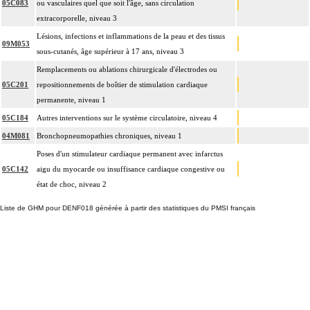
05C083
ou vasculaires quel que soit l'âge, sans circulation
extracorporelle, niveau 3
Lésions, infections et inflammations de la peau et des tissus
09M053
sous-cutanés, âge supérieur à 17 ans, niveau 3
Remplacements ou ablations chirurgicale d'électrodes ou
05C201
repositionnements de boîtier de stimulation cardiaque
permanente, niveau 1
05C184
Autres interventions sur le système circulatoire, niveau 4
04M081
Bronchopneumopathies chroniques, niveau 1
Poses d'un stimulateur cardiaque permanent avec infarctus
05C142
aigu du myocarde ou insuffisance cardiaque congestive ou
état de choc, niveau 2
Liste de GHM pour DENF018 générée à partir des statistiques du PMSI français