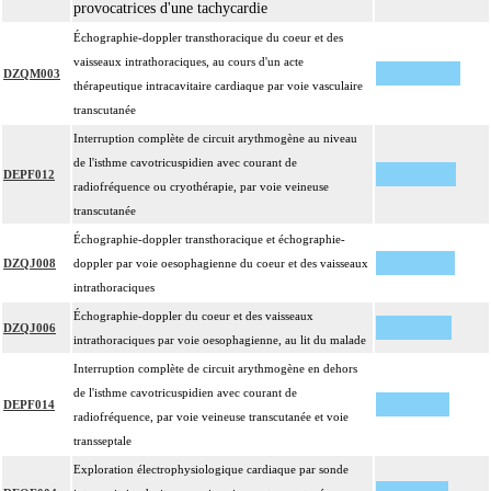
provocatrices d'une tachycardie
Échographie-doppler transthoracique du coeur et des
vaisseaux intrathoraciques, au cours d'un acte
DZQM003
thérapeutique intracavitaire cardiaque par voie vasculaire
transcutanée
Interruption complète de circuit arythmogène au niveau
de l'isthme cavotricuspidien avec courant de
DEPF012
radiofréquence ou cryothérapie, par voie veineuse
transcutanée
Échographie-doppler transthoracique et échographie-
DZQJ008
doppler par voie oesophagienne du coeur et des vaisseaux
intrathoraciques
Échographie-doppler du coeur et des vaisseaux
DZQJ006
intrathoraciques par voie oesophagienne, au lit du malade
Interruption complète de circuit arythmogène en dehors
de l'isthme cavotricuspidien avec courant de
DEPF014
radiofréquence, par voie veineuse transcutanée et voie
transseptale
Exploration électrophysiologique cardiaque par sonde