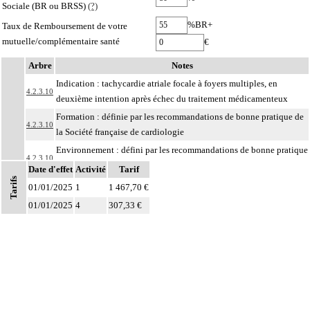
Sociale (BR ou BRSS)
(?)
%BR+
Taux de Remboursement de votre
mutuelle/complémentaire santé
€
Arbre
Notes
Indication : tachycardie atriale focale à foyers multiples, en
4.2.3.10
deuxième intention après échec du traitement médicamenteux
Formation : définie par les recommandations de bonne pratique de
4.2.3.10
la Société française de cardiologie
Environnement : défini par les recommandations de bonne pratique
4.2.3.10
de la Société française de cardiologie
Date d'effet
Activité
Tarif
Tarifs
Facturation : établissement de santé titulaire d'une autorisation
01/01/2025
1
1 467,70 €
d'activité interventionnelle sous imagerie médicale, par voie
4.2.3.10
01/01/2025
4
307,33 €
endovasculaire, en cardiologie
Par résection-anastomose d'un vaisseau, on entend : résection d'un axe
4
vasculaire avec restauration de la continuité par anastomose.
Par recanalisation intraluminale d'un vaisseau, on entend : rétablissement de la
4
circulation dans un vaisseau par forage guidé d'une néolumière au travers d'un
obstacle totalement obstructif. Elle inclut la dilatation du vaisseau.