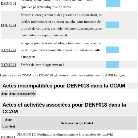
Remnographie [IRM] fonctionnelle du coeur, sans
DZQN002
épreuve pharmacologique de stress
Mesure et enregistrement des pressions du coeur droit, de
l'artère pulmonaire et du coeur gauche, sans injection de
EQQF004
produit de contraste, par voie veineuse transcutanée avec
perforation du septum interatrial
Imagerie pour acte de radiologie interventionnelle ou de
YYYY220
cardiologie interventionnelle niveau 13, réalisée en salle
d'imagerie
YYYY001
Forfait de cardiologie niveau 1
Liste de codes CCAM pour DENF018 générée à partir des statistiques du PMSI français
Actes incompatibles pour DENF018 dans la CCAM
Acte
Acte incompatible
Actes et activités associées pour DENF018 dans la
CCAM
Acte
Acte associé (activité)
(activité)
DEQP008
(1) Restitution tridimensionnelle informatisée de l'activité
DENF018