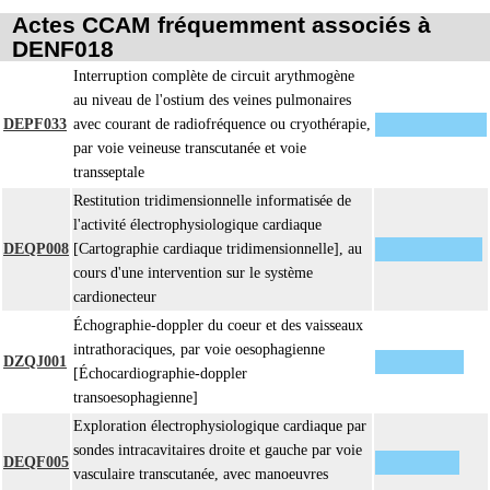
Les actes sur le thorax, par thoracotomie incluent l'évacuation de collection
4
Actes CCAM fréquemment associés à
intrathoracique associée, la pose de drain pleural et/ou péricardique.
DENF018
Les actes avec dérivation vasculaire [shunt] incluent la pose d'une dérivation
4
Interruption complète de circuit arythmogène
inerte ou pulsée, et son ablation.
au niveau de l'ostium des veines pulmonaires
Facturation : les suppléments de numérisation ou la radioscopie de longue
DEPF033
avec courant de radiofréquence ou cryothérapie,
4
durée sous ampli de brillance (chapitre 19) ne peuvent pas être facturés avec
par voie veineuse transcutanée et voie
les actes diagnostiques ou thérapeutiques de radiologie vasculaire
transseptale
Restitution tridimensionnelle informatisée de
l'activité électrophysiologique cardiaque
DEQP008
[Cartographie cardiaque tridimensionnelle], au
cours d'une intervention sur le système
cardionecteur
Échographie-doppler du coeur et des vaisseaux
intrathoraciques, par voie oesophagienne
DZQJ001
[Échocardiographie-doppler
transoesophagienne]
Exploration électrophysiologique cardiaque par
sondes intracavitaires droite et gauche par voie
DEQF005
vasculaire transcutanée, avec manoeuvres