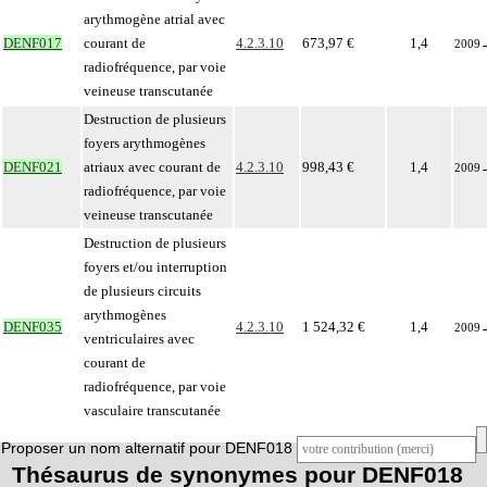
arythmogène atrial avec
DENF017
courant de
4.2.3.10
673,97 €
1,4
2009
radiofréquence, par voie
veineuse transcutanée
Destruction de plusieurs
foyers arythmogènes
DENF021
atriaux avec courant de
4.2.3.10
998,43 €
1,4
2009
radiofréquence, par voie
veineuse transcutanée
Destruction de plusieurs
foyers et/ou interruption
de plusieurs circuits
arythmogènes
DENF035
4.2.3.10
1 524,32 €
1,4
2009
ventriculaires avec
courant de
radiofréquence, par voie
vasculaire transcutanée
Proposer un nom alternatif pour DENF018
Thésaurus de synonymes pour DENF018