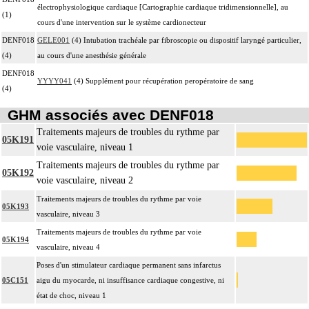
électrophysiologique cardiaque [Cartographie cardiaque tridimensionnelle], au
(1)
cours d'une intervention sur le système cardionecteur
DENF018
GELE001
(4) Intubation trachéale par fibroscopie ou dispositif laryngé particulier,
(4)
au cours d'une anesthésie générale
DENF018
YYYY041
(4) Supplément pour récupération peropératoire de sang
(4)
GHM associés avec DENF018
Traitements majeurs de troubles du rythme par
05K191
voie vasculaire, niveau 1
Traitements majeurs de troubles du rythme par
05K192
voie vasculaire, niveau 2
Traitements majeurs de troubles du rythme par voie
05K193
vasculaire, niveau 3
Traitements majeurs de troubles du rythme par voie
05K194
vasculaire, niveau 4
Poses d'un stimulateur cardiaque permanent sans infarctus
05C151
aigu du myocarde, ni insuffisance cardiaque congestive, ni
état de choc, niveau 1