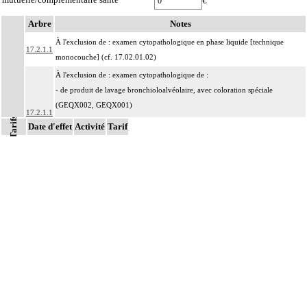
€
Arbre
Notes
À l'exclusion de : examen cytopathologique en phase liquide [technique
17.2.1.1
monocouche] (cf. 17.02.01.02)
À l'exclusion de : examen cytopathologique de :
- de produit de lavage bronchioloalvéolaire, avec coloration spéciale
(GEQX002, GEQX001)
17.2.1.1
Tarifs
- prélèvement du col de l'utérus (JKQX001, JKQX027)
Date d'effet
Activité
Tarif
- de l'étalement de produit de brossage, de grattage ou d'écouvillonnage de la
peau ou de muqueuse (ZZQX107)
Par produit de ponction, on entend : prélèvement de lésion solide ou kystique,
17.2.1
de structure anatomique
Par prélèvement de liquide, on entend : prélèvement de liquide d'aspiration, de
17.2.1
ponction, d'émission ou de lavage, de structure anatomique
Par structure anatomique, on entend : élément du corps humain, unitissulaire
ou pluritissulaire, topographiquement délimité, constituant un ensemble
organisé destiné à remplir un rôle déterminé ou une fonction. Il peut s'agir par
17.2
exemple :
d'un organe : estomac, peau, muscle,