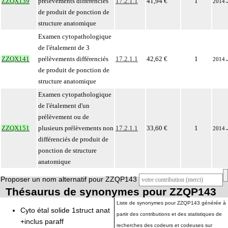
ZZQX139
prélèvements différenciés
17.2.1.1
41,94 €
1
2014
de produit de ponction de
structure anatomique
Examen cytopathologique
de l'étalement de 3
ZZQX141
prélèvements différenciés
17.2.1.1
42,62 €
1
2014
de produit de ponction de
structure anatomique
Examen cytopathologique
de l'étalement d'un
prélèvement ou de
ZZQX151
plusieurs prélèvements non
17.2.1.1
33,60 €
1
2014
différenciés de produit de
ponction de structure
anatomique
Proposer un nom alternatif pour ZZQP143
Thésaurus de synonymes pour ZZQP143
Liste de synonymes pour ZZQP143 générée à
Cyto étal solide 1struct anat
partir des contributions et des statistiques de
+inclus paraff
recherches des codeurs et codeuses sur