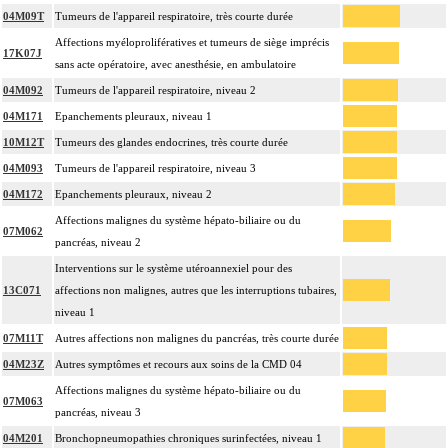
04M09T
Tumeurs de l'appareil respiratoire, très courte durée
Affections myéloprolifératives et tumeurs de siège imprécis
17K07J
sans acte opératoire, avec anesthésie, en ambulatoire
04M092
Tumeurs de l'appareil respiratoire, niveau 2
04M171
Epanchements pleuraux, niveau 1
10M12T
Tumeurs des glandes endocrines, très courte durée
04M093
Tumeurs de l'appareil respiratoire, niveau 3
04M172
Epanchements pleuraux, niveau 2
Affections malignes du système hépato-biliaire ou du
07M062
pancréas, niveau 2
Interventions sur le système utéroannexiel pour des
13C071
affections non malignes, autres que les interruptions tubaires,
niveau 1
07M11T
Autres affections non malignes du pancréas, très courte durée
04M23Z
Autres symptômes et recours aux soins de la CMD 04
Affections malignes du système hépato-biliaire ou du
07M063
pancréas, niveau 3
04M201
Bronchopneumopathies chroniques surinfectées, niveau 1