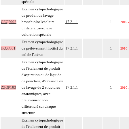
spéciale
Examen cytopathologique
de produit de lavage
GEQP002
bronchioloalvéolaire
17.2.1.1
1
2010
unilatéral, avec une
coloration spéciale
Examen cytopathologique
JKQP001
de prélèvement [frottis] du
17.2.1.1
1
2010
col de l'utérus
Examen cytopathologique
de l'étalement de produit
d'aspiration ou de liquide
de ponction, d'émission ou
ZZQP103
de lavage de 2 structures
17.2.1.1
1
2010
anatomiques, avec
prélèvement non
différencié sur chaque
structure
Examen cytopathologique
de l'étalement de produit