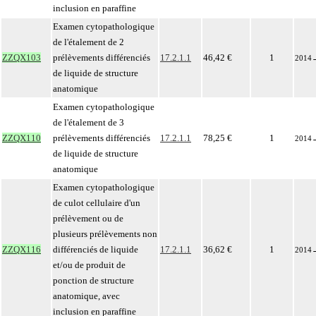
inclusion en paraffine
Examen cytopathologique
de l'étalement de 2
ZZQX103
prélèvements différenciés
17.2.1.1
46,42 €
1
2014
de liquide de structure
anatomique
Examen cytopathologique
de l'étalement de 3
ZZQX110
prélèvements différenciés
17.2.1.1
78,25 €
1
2014
de liquide de structure
anatomique
Examen cytopathologique
de culot cellulaire d'un
prélèvement ou de
plusieurs prélèvements non
ZZQX116
différenciés de liquide
17.2.1.1
36,62 €
1
2014
et/ou de produit de
ponction de structure
anatomique, avec
inclusion en paraffine