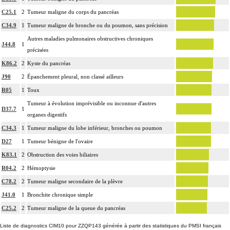
Par groupe lymphonodal [ganglionnaire lymphatique], on entend : ensemble
Notes
17.2
de noeuds [ganglions] lymphatiques non différenciés par le préleveur au cours
C25.1
2
Tumeur maligne du corps du pancréas
d'un curage lymphonodal [ganglionnaire]
C34.9
1
Tumeur maligne de bronche ou du poumon, sans précision
L'examen cytopathologique d'un prélèvement inclut : la préparation de
Autres maladies pulmonaires obstructives chroniques
J44.8
1
l'échantillon, sa fixation, la préparation microscopique avec une coloration
précisées
17.2
standard, avec ou sans photographie, l'interprétation, les éventuels réexamens
K86.2
2
Kyste du pancréas
aux divers stades de réalisation, le compte rendu et le codage
J90
2
Épanchement pleural, non classé ailleurs
Avec ou sans : coloration spéciale
R05
1
Toux
L'examen histopathologique de biopsie inclut : l'échantillonnage, la fixation,
Tumeur à évolution imprévisible ou inconnue d'autres
l'inclusion, la préparation microscopique avec une coloration standard à base
D37.7
1
organes digestifs
d'hémalun ou d'hématoxyline-éosine ou de phloxine avec ou sans safran, avec
C34.3
1
Tumeur maligne du lobe inférieur, bronches ou poumon
ou sans photographie, l'interprétation, les éventuels réexamens aux divers
17.2
stades de réalisation, le compte rendu, le codage
D27
1
Tumeur bénigne de l'ovaire
Avec ou sans : coloration spéciale
K83.1
2
Obstruction des voies biliaires
coupes sériées
R04.2
2
Hémoptysie
empreinte par apposition cellulaire
C78.2
2
Tumeur maligne secondaire de la plèvre
écrasis cellulaire
J41.0
1
Bronchite chronique simple
L'examen anatomopathologique, inclut : l'examen macroscopique et
17.2
C25.2
2
Tumeur maligne de la queue du pancréas
microscopique de pièce d'exérèse
L'examen anatomopathologique d'un organe inclut : l'examen du feuillet
Liste de diagnostics CIM10 pour ZZQP143 générée à partir des statistiques du PMSI français
17.2