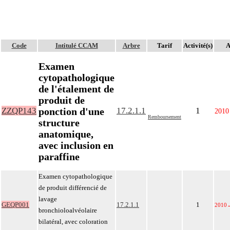
Code
Intitulé CCAM
Arbre
Tarif
Activité(s)
A
Examen
cytopathologique
de l'étalement de
produit de
ponction d'une
ZZQP143
17.2.1.1
1
2010
Remboursement
structure
anatomique,
avec inclusion en
paraffine
Examen cytopathologique
de produit différencié de
lavage
GEQP001
17.2.1.1
1
2010
bronchioloalvéolaire
bilatéral, avec coloration