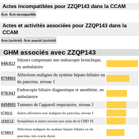
Actes incompatibles pour ZZQP143 dans la CCAM
Acte
Acte incompatible
Actes et activités associées pour ZZQP143 dans la
CCAM
Acte (activité)
Acte associé (activité)
GHM associés avec ZZQP143
Séjours comprenant une endoscopie bronchique,
04K02J
en ambulatoire
Affections malignes du système hépato-biliaire ou
07M061
du pancréas, niveau 1
Endoscopie biliaire diagnostique et anesthésie, en
07K04J
ambulatoire
04M091
Tumeurs de l'appareil respiratoire, niveau 1
07M111
Autres affections non malignes du pancréas, niveau 1
16M15Z
Symptômes et autres recours aux soins de la CMD 16
Affections malignes du système hépato-biliaire ou du
07M06T
pancréas, très courte durée