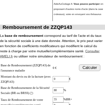
AideAuCodage.fr.
Vous pouvez participer
en
proposant d'autres noms d'acte (dans la case
ci-dessus), voire en envoyant vos thésaurus
Remboursement de ZZQP143
La
base de remboursement
correspond au tarif de l'acte et du taux
de la sécurité sociale à une date donnée. Attention, le prix peut varier
en fonction de coefficients modificateurs qui modifient le calcul du
reste à charge par votre mutuelle/complémentaire santé.
Consulter
AMELI.fr
ou utiliser notre simulateur de remboursement :
Base de Remboursement (ZZQP143) de
Calculer
0 €
l'assurance maladie
Montant du devis ou de la facture (avec
€
ZZQP143)
Base de Remboursement de la Sécurité
%
Sociale (BR ou BRSS)
(?)
%BR+
Taux de Remboursement de votre
mutuelle/complémentaire santé