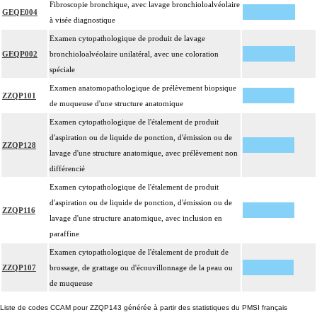
Fibroscopie bronchique, avec lavage bronchioloalvéolaire
GEQE004
à visée diagnostique
Examen cytopathologique de produit de lavage
GEQP002
bronchioloalvéolaire unilatéral, avec une coloration
spéciale
Examen anatomopathologique de prélèvement biopsique
ZZQP101
de muqueuse d'une structure anatomique
Examen cytopathologique de l'étalement de produit
d'aspiration ou de liquide de ponction, d'émission ou de
ZZQP128
lavage d'une structure anatomique, avec prélèvement non
différencié
Examen cytopathologique de l'étalement de produit
d'aspiration ou de liquide de ponction, d'émission ou de
ZZQP116
lavage d'une structure anatomique, avec inclusion en
paraffine
Examen cytopathologique de l'étalement de produit de
ZZQP107
brossage, de grattage ou d'écouvillonnage de la peau ou
de muqueuse
Liste de codes CCAM pour ZZQP143 générée à partir des statistiques du PMSI français