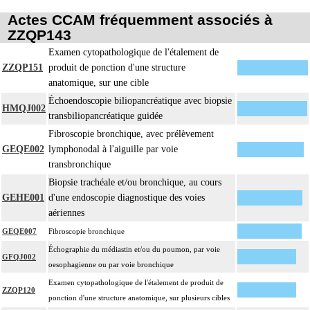
viscéral de son éventuelle séreuse
Actes CCAM fréquemment associés à
L'examen anatomopathologique de pièce d'exérèse inclut : l'échantillonnage,
ZZQP143
la fixation, l'inclusion, la préparation microscopique avec une coloration
Examen cytopathologique de l'étalement de
standard à base d'hémalun ou d'hématoxyline-éosine ou de phloxine avec ou
ZZQP151
produit de ponction d'une structure
sans safran, avec ou sans photographie, l'interprétation, les éventuels
anatomique, sur une cible
17.2
réexamens aux divers stades de réalisation, le compte rendu, le codage
Échoendoscopie biliopancréatique avec biopsie
Avec ou sans : coloration spéciale
HMQJ002
transbiliopancréatique guidée
coupes sériées
empreinte par apposition cellulaire
Fibroscopie bronchique, avec prélèvement
écrasis cellulaire
GEQE002
lymphonodal à l'aiguille par voie
transbronchique
Facturation :
un seul acte peut être facturé que l'exérèse soit monobloc ou en fragments non
Biopsie trachéale et/ou bronchique, au cours
17.2
différenciés par le préleveur, partielle ou totale, pour chaque structure
GEHE001
d'une endoscopie diagnostique des voies
anatomique
aériennes
Par organe profond, on entend : tout organe ou toute structure non vasculaire,
GEQE007
Fibroscopie bronchique
17
de localisation intrathoracique ou intraabdominale.
Échographie du médiastin et/ou du poumon, par voie
GFQJ002
Par organe superficiel, on entend : tout organe ou toute structure non
oesophagienne ou par voie bronchique
17
vasculaire, en dehors de ces localisations.
Examen cytopathologique de l'étalement de produit de
ZZQP120
Par cible, on entend : lésion individualisée à prélever, quel que soit le nombre
ponction d'une structure anatomique, sur plusieurs cibles
17
de ponctions ou de biopsies effectuées à son niveau.