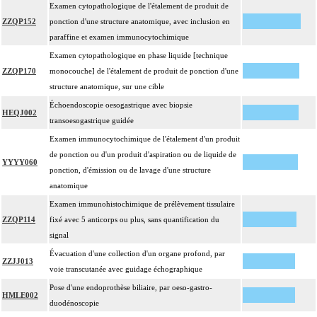
Examen cytopathologique de l'étalement de produit de
ZZQP152
ponction d'une structure anatomique, avec inclusion en
paraffine et examen immunocytochimique
Examen cytopathologique en phase liquide [technique
ZZQP170
monocouche] de l'étalement de produit de ponction d'une
structure anatomique, sur une cible
Échoendoscopie oesogastrique avec biopsie
HEQJ002
transoesogastrique guidée
Examen immunocytochimique de l'étalement d'un produit
de ponction ou d'un produit d'aspiration ou de liquide de
YYYY060
ponction, d'émission ou de lavage d'une structure
anatomique
Examen immunohistochimique de prélèvement tissulaire
ZZQP114
fixé avec 5 anticorps ou plus, sans quantification du
signal
Évacuation d'une collection d'un organe profond, par
ZZJJ013
voie transcutanée avec guidage échographique
Pose d'une endoprothèse biliaire, par oeso-gastro-
HMLE002
duodénoscopie