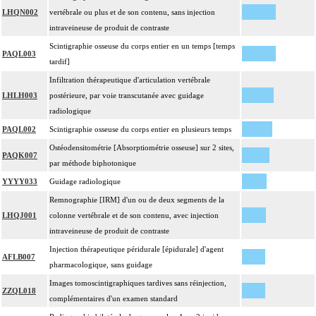
LHQN002
vertébrale ou plus et de son contenu, sans injection
intraveineuse de produit de contraste
Scintigraphie osseuse du corps entier en un temps [temps
PAQL003
tardif]
Infiltration thérapeutique d'articulation vertébrale
LHLH003
postérieure, par voie transcutanée avec guidage
radiologique
PAQL002
Scintigraphie osseuse du corps entier en plusieurs temps
Ostéodensitométrie [Absorptiométrie osseuse] sur 2 sites,
PAQK007
par méthode biphotonique
YYYY033
Guidage radiologique
Remnographie [IRM] d'un ou de deux segments de la
LHQJ001
colonne vertébrale et de son contenu, avec injection
intraveineuse de produit de contraste
Injection thérapeutique péridurale [épidurale] d'agent
AFLB007
pharmacologique, sans guidage
Images tomoscintigraphiques tardives sans réinjection,
ZZQL018
complémentaires d'un examen standard