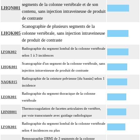
segments de la colonne vertébrale et de son
LHQN001
contenu, sans injection intraveineuse de produit
de contraste
Scanographie de plusieurs segments de la
LHQK005
colonne vertébrale, sans injection intraveineuse
de produit de contraste
Radiographie du segment lombal de la colonne vertébrale
LFQK002
selon 1 à 3 incidences
Scanographie d'un segment de la colonne vertébrale, sans
LHQK001
injection intraveineuse de produit de contraste
Radiographie de la ceinture pelvienne [du bassin] selon 1
NAQK015
incidence
Radiographie du segment thoracique de la colonne
LEQK001
vertébrale
Thermocoagulation de facettes articulaires de vertèbre,
LHNH001
par voie transcutanée avec guidage radiologique
Radiographie du segment lombal de la colonne vertébrale
LFQK001
selon 4 incidences ou plus
Remnographie [IRM] de 3 segments de la colonne