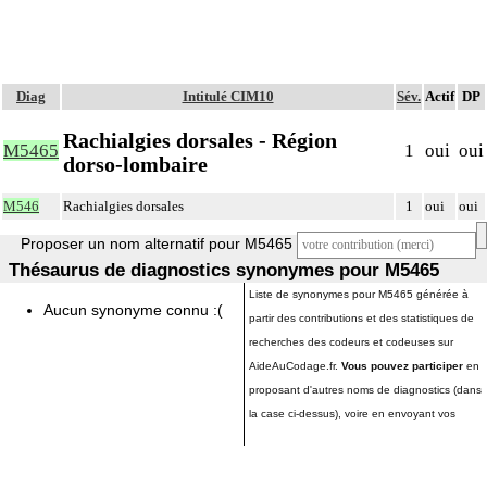
Diag
Intitulé CIM10
Sév.
Actif
DP
Rachialgies dorsales - Région
M5465
1
oui
oui
dorso-lombaire
M546
Rachialgies dorsales
1
oui
oui
Proposer un nom alternatif pour M5465
Thésaurus de diagnostics synonymes pour M5465
Liste de synonymes pour M5465 générée à
Aucun synonyme connu :(
partir des contributions et des statistiques de
recherches des codeurs et codeuses sur
AideAuCodage.fr.
Vous pouvez participer
en
proposant d'autres noms de diagnostics (dans
la case ci-dessus), voire en envoyant vos