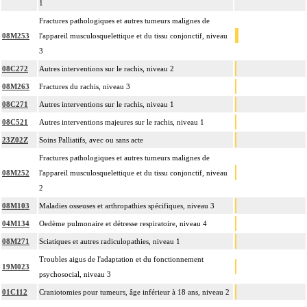
1
Fractures pathologiques et autres tumeurs malignes de
08M253
l'appareil musculosquelettique et du tissu conjonctif, niveau
3
08C272
Autres interventions sur le rachis, niveau 2
08M263
Fractures du rachis, niveau 3
08C271
Autres interventions sur le rachis, niveau 1
08C521
Autres interventions majeures sur le rachis, niveau 1
23Z02Z
Soins Palliatifs, avec ou sans acte
Fractures pathologiques et autres tumeurs malignes de
08M252
l'appareil musculosquelettique et du tissu conjonctif, niveau
2
08M103
Maladies osseuses et arthropathies spécifiques, niveau 3
04M134
Oedème pulmonaire et détresse respiratoire, niveau 4
08M271
Sciatiques et autres radiculopathies, niveau 1
Troubles aigus de l'adaptation et du fonctionnement
19M023
psychosocial, niveau 3
01C112
Craniotomies pour tumeurs, âge inférieur à 18 ans, niveau 2