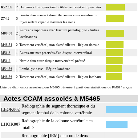
R52.18
2
Douleurs chroniques irréductibles, autres et non précisées
Besoin d'assistance à domicile, aucun autre membre du
Z74.2
3
foyer n'étant capable d'assurer les soins
Autres ostéoporoses avec fracture pathologique - Autres
M80.88
2
localisations
M48.54
2
Tassement vertébral, non classé ailleurs - Région dorsale
M51.8
1
Autres atteintes précisées d'un disque intervertébral
M51.2
1
Hernie d'un autre disque intervertébral précisé
M54.56
1
Lombalgie basse - Région lombaire
M48.56
2
Tassement vertébral, non classé ailleurs - Région lombaire
Liste de diagnostics associés pour M5465 générée à partir des statistiques du PMSI français
Actes CCAM associés à M5465
Radiographie du segment thoracique et du
LEQK002
segment lombal de la colonne vertébrale
Radiographie de la colonne vertébrale en
LHQK007
totalité
Remnographie [IRM] d'un ou de deux