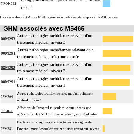
Radiographie bilatérale du genou selon 1 ou 2 incidences
NFQK002
par côté
Liste de codes CCAM pour M5465 générée à partir des statistiques du PMSI français
GHM associés avec M5465
Autres pathologies rachidienne relevant d'un
08M293
traitement médical, niveau 3
Autres pathologies rachidiennes relevant d'un
08M29T
traitement médical, très courte durée
Autres pathologies rachidienne relevant d'un
08M292
traitement médical, niveau 2
Autres pathologies rachidienne relevant d'un
08M291
traitement médical, niveau 1
Autres pathologies rachidienne relevant d'un traitement
08M294
médical, niveau 4
Affections de l'appareil musculosquelettique sans acte
08K02J
opératoire de la CMD 08, avec anesthésie, en ambulatoire
Fractures pathologiques et autres tumeurs malignes de
08M251
l'appareil musculosquelettique et du tissu conjonctif, niveau