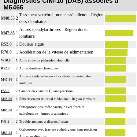
Diagnostics CIM-10 (DAS) associés à
M5465
Tassement vertébral, non classé ailleurs - Région
M48.55
2
dorso-lombaire
Autres spondylarthroses - Région dorso-
M47.85
1
lombaire
R52.0
1
Douleur aiguë
R70.0
1
Accélération de la vitesse de sédimentation
W18.0
1
Autre chute de plain-pied, domicile
R52.2
2
Autres douleurs chroniques
Autres spondylarthroses - Localisations vertébrales
M47.80
1
multiples
E55.9
2
Carence en vitamine D, sans précision
M48.06
1
Rétrécissement du canal médullaire - Région lombaire
Ostéoporose post-ménopausique avec fracture
M80.08
2
pathologique - Autres localisations
F41.2
2
Trouble anxieux et dépressif mixte
Ostéoporose avec fracture pathologique, sans précision -
M80.98
2
Autres localisations