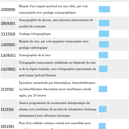
Biopsie d'un organe profond sur une cible, par voie
ZZHH008
transcutanée avec guidage scanographique
Scanographie du thorax, sans injection intraveineuse de
ZBQK001
produit de contraste
YYYY028
Guidage échographique
Biopsie du rein, par voie jugulaire transcutanée avec
JAHH002
guidage radiologique
LAQK013
Scanographie de la face
Échographie transcutanée unilatérale ou bilatérale du rein
JAQM001
et de la région lombale, avec échographie transcutanée du
petit bassin [pelvis] féminin
Épuration extrarénale par hémodialyse, hémodiafiltration
JVJF002
ou hémofiltration discontinue pour insuffisance rénale
aigüe, par 24 heures
Séance programmée de soustraction thérapeutique de
FEJF004
plasma avec perfusion de produit de substitution [échange
plasmatique] pour affection chronique
Pose d'un cathéter veineux central non tunnellisé pour
EPLF005