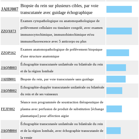
Biopsie du rein sur plusieurs cibles, par voie
JAHJ007
transcutanée avec guidage échographique
Examen cytopathologique ou anatomopathologique de
prélèvement cellulaire ou tissulaire congelé, avec examen
ZZQX073
immunocytochimique, immunohistochimique et/ou
immunofluorescence avec 5 anticorps ou plus
Examen anatomopathologique de prélèvement biopsique
ZZQP162
d'une structure anatomique
Échographie transcutanée unilatérale ou bilatérale du rein
JAQM003
et de la région lombale
JAHB001
Biopsie du rein, par voie transcutanée sans guidage
Echographie-doppler transcutanée unilatérale ou bilatérale
JAQM002
du rein et de ses vaisseaux
Séance non programmée de soustraction thérapeutique de
FEJF002
plasma avec perfusion de produit de substitution [échange
plasmatique] pour affection aigüe
Échographie transcutanée unilatérale ou bilatérale du rein
JAQM004
et de la région lombale, avec échographie transcutanée de
la vessie