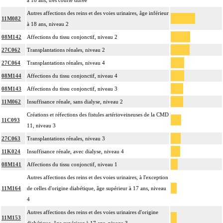
à 18 ans, très courte durée
Autres affections des reins et des voies urinaires, âge inférieur
11M082
à 18 ans, niveau 2
08M142
Affections du tissu conjonctif, niveau 2
27C062
Transplantations rénales, niveau 2
27C064
Transplantations rénales, niveau 4
08M144
Affections du tissu conjonctif, niveau 4
08M143
Affections du tissu conjonctif, niveau 3
11M062
Insuffisance rénale, sans dialyse, niveau 2
Créations et réfections des fistules artérioveineuses de la CMD
11C093
11, niveau 3
27C063
Transplantations rénales, niveau 3
11K024
Insuffisance rénale, avec dialyse, niveau 4
08M141
Affections du tissu conjonctif, niveau 1
Autres affections des reins et des voies urinaires, à l'exception
11M164
de celles d'origine diabétique, âge supérieur à 17 ans, niveau
4
Autres affections des reins et des voies urinaires d'origine
11M153