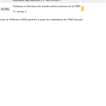
diabétique, âge supérieur à 17 ans, niveau 3
Créations et réfections des fistules artérioveineuses de la CMD
11C092
11, niveau 2
Liste de GHM pour N085 générée à partir des statistiques du PMSI français