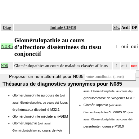
Diag
Intitulé CIM10
Sév.
Actif
DP
Glomérulopathie au cours
d'affections disséminées du tissu
N085
1
oui
oui
conjonctif
N08
Glomérulopathies au cours de maladies classées ailleurs
1
oui
non
Proposer un nom alternatif pour N085
Thésaurus de diagnostics synonymes pour N085
aussi Glomérulonéphrite, au cours de)
Glomérulonéphrite au cours de
(voir
granulomatose de Wegener M31.3
lupus
aussi Glomérulopathie, au cours de)
Glomérulopathie
(voir aussi
érythémateux disséminé M32.1
au cours de
Glomérulonéphrite)
(voir
Glomérulonéphrite médiate anti-GBM
aussi Glomérulonéphrite, au cours de)
Glomérulopathie
(voir aussi
périartérite noueuse M30.0
au cours de
Glomérulonéphrite)
(voir