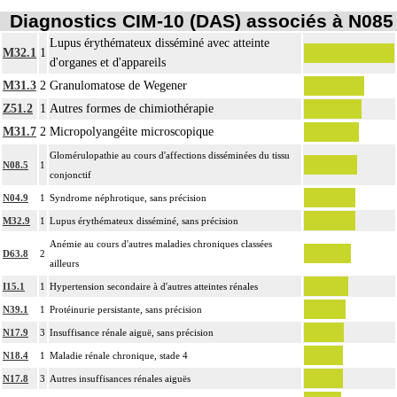
Diagnostics CIM-10 (DAS) associés à N085
Lupus érythémateux disséminé avec atteinte
M32.1
1
d'organes et d'appareils
M31.3
2
Granulomatose de Wegener
Z51.2
1
Autres formes de chimiothérapie
M31.7
2
Micropolyangéite microscopique
Glomérulopathie au cours d'affections disséminées du tissu
N08.5
1
conjonctif
N04.9
1
Syndrome néphrotique, sans précision
M32.9
1
Lupus érythémateux disséminé, sans précision
Anémie au cours d'autres maladies chroniques classées
D63.8
2
ailleurs
I15.1
1
Hypertension secondaire à d'autres atteintes rénales
N39.1
1
Protéinurie persistante, sans précision
N17.9
3
Insuffisance rénale aiguë, sans précision
N18.4
1
Maladie rénale chronique, stade 4
N17.8
3
Autres insuffisances rénales aiguës