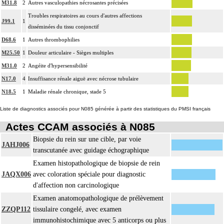
M31.8
2
Autres vasculopathies nécrosantes précisées
Troubles respiratoires au cours d'autres affections
J99.1
1
disséminées du tissu conjonctif
D68.6
1
Autres thrombophilies
M25.50
1
Douleur articulaire - Sièges multiples
M31.0
2
Angéite d'hypersensibilité
N17.0
4
Insuffisance rénale aiguë avec nécrose tubulaire
N18.5
1
Maladie rénale chronique, stade 5
Liste de diagnostics associés pour N085 générée à partir des statistiques du PMSI français
Actes CCAM associés à N085
Biopsie du rein sur une cible, par voie
JAHJ006
transcutanée avec guidage échographique
Examen histopathologique de biopsie de rein
JAQX006
avec coloration spéciale pour diagnostic
d'affection non carcinologique
Examen anatomopathologique de prélèvement
ZZQP112
tissulaire congelé, avec examen
immunohistochimique avec 5 anticorps ou plus