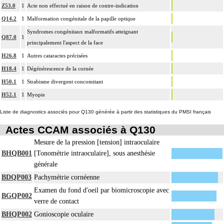
Z53.0
1
Acte non effectué en raison de contre-indication
Q14.2
1
Malformation congénitale de la papille optique
Syndromes congénitaux malformatifs atteignant
Q87.0
1
principalement l'aspect de la face
H26.8
1
Autres cataractes précisées
H18.4
1
Dégénérescence de la cornée
H50.1
1
Strabisme divergent concomitant
H52.1
1
Myopie
Liste de diagnostics associés pour Q130 générée à partir des statistiques du PMSI français
Actes CCAM associés à Q130
Mesure de la pression [tension] intraoculaire
BHQB001
[Tonométrie intraoculaire], sous anesthésie
générale
BDQP003
Pachymétrie cornéenne
Examen du fond d'oeil par biomicroscopie avec
BGQP002
verre de contact
BHQP002
Gonioscopie oculaire