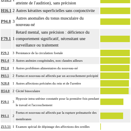
atteinte de l'audition), sans précision
H16.1
2
Autres kératites superficielles sans conjonctivite
Autres anomalies du tonus musculaire du
P94.8
3
nouveau-né
Retard mental, sans précision : déficience du
F79.1
1
comportement significatif, nécessitant une
surveillance ou traitement
P29.3
3
Persistance de la circulation foetale
P61.4
3
Autres anémies congénitales, non classées ailleurs
P92.8
1
Autres problèmes alimentaires du nouveau-né
P03.5
2
Foetus et nouveau-né affectés par un accouchement précipité
N28.8
1
Autres affections précisées du rein et de l'uretère
H54.0
2
Cécité binoculaire
Hypoxie intra-utérine constatée pour la première fois pendant
P20.1
3
le travail et l'accouchement
Foetus et nouveau-né affectés par la rupture prématurée des
P01.1
2
membranes
Z13.51
1
Examen spécial de dépistage des affections des oreilles