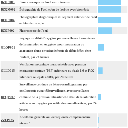
BZQP003
Biomicroscopie de l'oeil aux ultrasons
BZQM002
Échographie de l'oeil et/ou de l'orbite avec biométrie
Photographies diagnostiques du segment antérieur de l'oeil
BEQP004
en biomicroscopie
BZQP002
Fluoroscopie de l'oeil
Réglage du débit d'oxygène par surveillance transcutanée
de la saturation en oxygène, pour instauration ou
GLQP001
adaptation d'une oxygénothérapie de débit défini chez
l'enfant, par 24 heures
Ventilation mécanique intratrachéale avec pression
GLLD015
expiratoire positive [PEP] inférieure ou égale à 6 et FiO2
inférieure ou égale à 60%, par 24 heures
Surveillance continue de l'électrocardiogramme par
oscilloscopie et/ou télésurveillance, avec surveillance
DEQP007
continue de la pression intraartérielle et/ou de la saturation
artérielle en oxygène par méthodes non effractives, par 24
heures
Anesthésie générale ou locorégionale complémentaire
ZZLP025
niveau 1