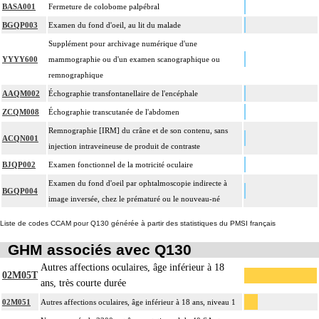
BASA001
Fermeture de colobome palpébral
BGQP003
Examen du fond d'oeil, au lit du malade
Supplément pour archivage numérique d'une
YYYY600
mammographie ou d'un examen scanographique ou
remnographique
AAQM002
Échographie transfontanellaire de l'encéphale
ZCQM008
Échographie transcutanée de l'abdomen
Remnographie [IRM] du crâne et de son contenu, sans
ACQN001
injection intraveineuse de produit de contraste
BJQP002
Examen fonctionnel de la motricité oculaire
Examen du fond d'oeil par ophtalmoscopie indirecte à
BGQP004
image inversée, chez le prématuré ou le nouveau-né
Liste de codes CCAM pour Q130 générée à partir des statistiques du PMSI français
GHM associés avec Q130
Autres affections oculaires, âge inférieur à 18
02M05T
ans, très courte durée
02M051
Autres affections oculaires, âge inférieur à 18 ans, niveau 1