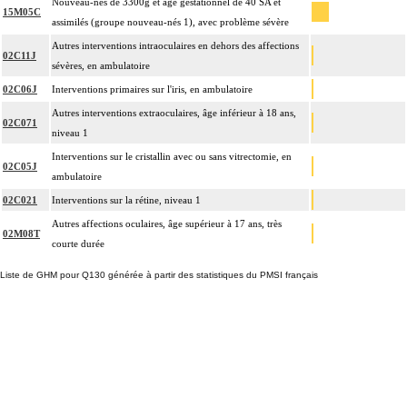
Nouveau-nés de 3300g et âge gestationnel de 40 SA et
15M05C
assimilés (groupe nouveau-nés 1), avec problème sévère
Autres interventions intraoculaires en dehors des affections
02C11J
sévères, en ambulatoire
02C06J
Interventions primaires sur l'iris, en ambulatoire
Autres interventions extraoculaires, âge inférieur à 18 ans,
02C071
niveau 1
Interventions sur le cristallin avec ou sans vitrectomie, en
02C05J
ambulatoire
02C021
Interventions sur la rétine, niveau 1
Autres affections oculaires, âge supérieur à 17 ans, très
02M08T
courte durée
Liste de GHM pour Q130 générée à partir des statistiques du PMSI français