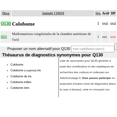
Diag
Intitulé CIM10
Sév.
Actif
DP
Colobome
Q130
1
oui
oui
Malformations congénitales de la chambre antérieure de
Q13
1
oui
non
l'oeil
Proposer un nom alternatif pour Q130
Thésaurus de diagnostics synonymes pour Q130
Liste de synonymes pour Q130 générée à
Colobome
partir des contributions et des statistiques de
Colobome
iris
(congénital)
recherches des codeurs et codeuses sur
Colobome de iris
AideAuCodage.fr.
Vous pouvez participer
en
Colobome iridien
proposant d'autres noms de diagnostics (dans
Colobome irien
la case ci-dessus), voire en envoyant vos