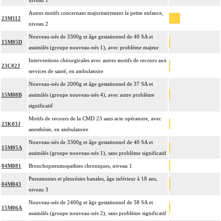
niveau 1
Autres motifs concernant majoritairement la petite enfance,
23M112
niveau 2
Nouveau-nés de 3300g et âge gestationnel de 40 SA et
15M05D
assimilés (groupe nouveau-nés 1), avec problème majeur
Interventions chirurgicales avec autres motifs de recours aux
23C02J
services de santé, en ambulatoire
Nouveau-nés de 2000g et âge gestationnel de 37 SA et
15M08B
assimilés (groupe nouveau-nés 4), avec autre problème
significatif
Motifs de recours de la CMD 23 sans acte opératoire, avec
23K03J
anesthésie, en ambulatoire
Nouveau-nés de 3300g et âge gestationnel de 40 SA et
15M05A
assimilés (groupe nouveau-nés 1), sans problème significatif
04M081
Bronchopneumopathies chroniques, niveau 1
Pneumonies et pleurésies banales, âge inférieur à 18 ans,
04M043
niveau 3
Nouveau-nés de 2400g et âge gestationnel de 38 SA et
15M06A
assimilés (groupe nouveau-nés 2), sans problème significatif