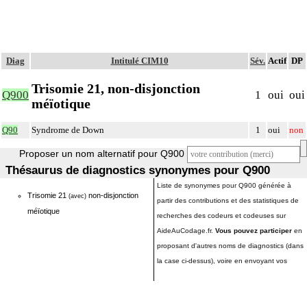
Diag
Intitulé CIM10
Sév.
Actif
DP
Trisomie 21, non-disjonction
Q900
1
oui
oui
méïotique
Q90
Syndrome de Down
1
oui
non
Proposer un nom alternatif pour Q900
Thésaurus de diagnostics synonymes pour Q900
Liste de synonymes pour Q900 générée à
Trisomie 21
non-disjonction
(avec)
partir des contributions et des statistiques de
méïotique
recherches des codeurs et codeuses sur
AideAuCodage.fr.
Vous pouvez participer
en
proposant d'autres noms de diagnostics (dans
la case ci-dessus), voire en envoyant vos