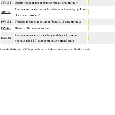
04M134
Oedème pulmonaire et détresse respiratoire, niveau 4
Interventions majeures sur le rachis pour fractures, cyphoses
08C512
et scolioses, niveau 2
10M152
Troubles métaboliques, âge inférieur à 18 ans, niveau 2
15M04E
Décès tardifs de nouveau-nés
Interventions majeures sur l'appareil digestif, groupes
15C02A
nouveau-nés 1 à 7, sans complication significative
Liste de GHM pour Q900 générée à partir des statistiques du PMSI français