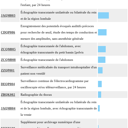
l'enfant, par 24 heures
Échographie transcutanée unilatérale ou bilatérale du rein
JAQM003
et de la région lombale
Enregistrement des potentiels évoqués auditifs précoces
CDQP006
pour recherche de seuil, étude des temps de conduction et
mesure des amplitudes, sans anesthésie générale
Échographie transcutanée de l'abdomen, avec
ZCQM005
échographie transcutanée du petit bassin [pelvis
ZCQM008
Échographie transcutanée de l'abdomen
Surveillance médicalisée du transport intrahospitalier d'un
ZZQP001
patient non ventilé
Surveillance continue de l'électrocardiogramme par
DEQP004
oscilloscopie et/ou télésurveillance, par 24 heures
ZBQK002
Radiographie du thorax
Échographie transcutanée unilatérale ou bilatérale du rein
JAQM004
et de la région lombale, avec échographie transcutanée de
la vessie
Supplément pour archivage numérique d'une