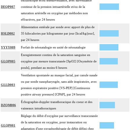
oscilloscopie et/ou télésurveillance, avec surveillance
DEQP007
continue de la pression intraartérielle et/ou de la
saturation artérielle en oxygène par méthodes non
effractives, par 24 heures
Alimentation entérale par sonde avec apport de plus de
HSLD002
35 kilocalories par kilogramme par jour [kcal/kg/jour],
par 24 heures
YYYY009
Forfait de néonatalogie en unité de néonatalogie
Enregistrement continu de la saturation sanguine en
GLQP005
oxygène par mesure transcutanée [SpO2] [Oxymétrie de
pouls], pendant au moins 6 heures
Ventilation spontanée au masque facial, par canule nasale
ou par sonde nasopharyngée, sans aide inspiratoire, avec
GLLD003
pression expiratoire positive [VS-PEP] [Continuous
positive airway pressure] [CPAP], par 24 heures
Échographie-doppler transthoracique du coeur et des
DZQM006
vaisseaux intrathoraciques
Réglage du débit d'oxygène par surveillance transcutanée
de la saturation en oxygène, pour instauration ou
GLQP001
adaptation d'une oxygénothérapie de débit défini chez