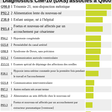
Diagnostics CIM-10 (DAS) associés à Q900
Q90.0
1
Trisomie 21, non-disjonction méïotique
P92.2
2
Alimentation lente du nouveau-né
Z38.0
1
Enfant unique, né à l'hôpital
Foetus et nouveau-né affectés par un
P03.4
2
accouchement par césarienne
P94.2
3
Hypotonie congénitale
Q25.0
2
Perméabilité du canal artériel
Q90.9
1
Syndrome de Down, sans précision
Q21.2
1
Communication auriculo-ventriculaire
Z13.51
1
Examen spécial de dépistage des affections des oreilles
Hypoxie intra-utérine constatée pour la première fois pendant
P20.1
3
le travail et l'accouchement
Q21.0
1
Communication interventriculaire
P07.3
1
Autres enfants nés avant terme
P92.5
2
Alimentation au sein difficile chez le nouveau-né
Foetus et nouveau-né affectés par un accouchement par
P03.3
2
extracteur pneumatique [ventouse]