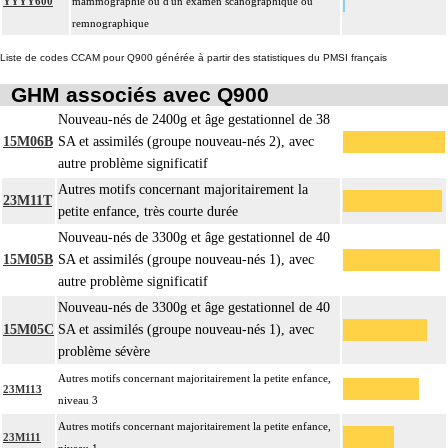
YYYY600
mammographie ou d'un examen scanographique ou
remnographique
Liste de codes CCAM pour Q900 générée à partir des statistiques du PMSI français
GHM associés avec Q900
Nouveau-nés de 2400g et âge gestationnel de 38
15M06B
SA et assimilés (groupe nouveau-nés 2), avec
autre problème significatif
Autres motifs concernant majoritairement la
23M11T
petite enfance, très courte durée
Nouveau-nés de 3300g et âge gestationnel de 40
15M05B
SA et assimilés (groupe nouveau-nés 1), avec
autre problème significatif
Nouveau-nés de 3300g et âge gestationnel de 40
15M05C
SA et assimilés (groupe nouveau-nés 1), avec
problème sévère
Autres motifs concernant majoritairement la petite enfance,
23M113
niveau 3
Autres motifs concernant majoritairement la petite enfance,
23M111