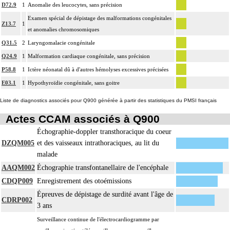
D72.9
1
Anomalie des leucocytes, sans précision
Examen spécial de dépistage des malformations congénitales
Z13.7
1
et anomalies chromosomiques
Q31.5
2
Laryngomalacie congénitale
Q24.9
1
Malformation cardiaque congénitale, sans précision
P58.8
1
Ictère néonatal dû à d'autres hémolyses excessives précisées
E03.1
1
Hypothyroïdie congénitale, sans goitre
Liste de diagnostics associés pour Q900 générée à partir des statistiques du PMSI français
Actes CCAM associés à Q900
Échographie-doppler transthoracique du coeur
DZQM005
et des vaisseaux intrathoraciques, au lit du
malade
AAQM002
Échographie transfontanellaire de l'encéphale
CDQP009
Enregistrement des otoémissions
Épreuves de dépistage de surdité avant l'âge de
CDRP002
3 ans
Surveillance continue de l'électrocardiogramme par