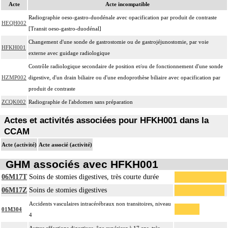
Acte
Acte incompatible
Radiographie oeso-gastro-duodénale avec opacification par produit de contraste
HEQH002
[Transit oeso-gastro-duodénal]
Changement d'une sonde de gastrostomie ou de gastrojéjunostomie, par voie
HFKH001
externe avec guidage radiologique
Contrôle radiologique secondaire de position et/ou de fonctionnement d'une sonde
HZMP002
digestive, d'un drain biliaire ou d'une endoprothèse biliaire avec opacification par
produit de contraste
ZCQK002
Radiographie de l'abdomen sans préparation
Actes et activités associées pour HFKH001 dans la
CCAM
Acte (activité)
Acte associé (activité)
GHM associés avec HFKH001
06M17T
Soins de stomies digestives, très courte durée
06M17Z
Soins de stomies digestives
Accidents vasculaires intracérébraux non transitoires, niveau
01M304
4