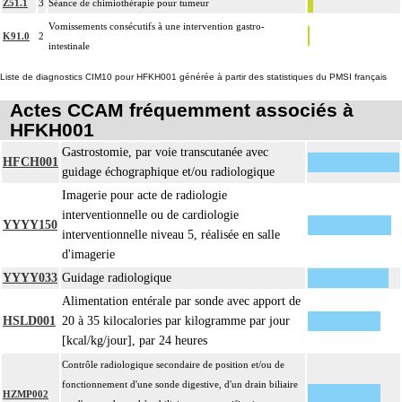
Z51.1
3
Séance de chimiothérapie pour tumeur
Vomissements consécutifs à une intervention gastro-
K91.0
2
intestinale
Liste de diagnostics CIM10 pour HFKH001 générée à partir des statistiques du PMSI français
Actes CCAM fréquemment associés à
HFKH001
Gastrostomie, par voie transcutanée avec
HFCH001
guidage échographique et/ou radiologique
Imagerie pour acte de radiologie
interventionnelle ou de cardiologie
YYYY150
interventionnelle niveau 5, réalisée en salle
d'imagerie
YYYY033
Guidage radiologique
Alimentation entérale par sonde avec apport de
HSLD001
20 à 35 kilocalories par kilogramme par jour
[kcal/kg/jour], par 24 heures
Contrôle radiologique secondaire de position et/ou de
fonctionnement d'une sonde digestive, d'un drain biliaire
HZMP002