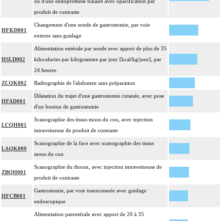
ou d'une endoprothèse biliaire avec opacification par
produit de contraste
Changement d'une sonde de gastrostomie, par voie
HFKD001
externe sans guidage
Alimentation entérale par sonde avec apport de plus de 35
HSLD002
kilocalories par kilogramme par jour [kcal/kg/jour], par
24 heures
ZCQK002
Radiographie de l'abdomen sans préparation
Dilatation du trajet d'une gastrostomie cutanée, avec pose
HFAD001
d'un bouton de gastrostomie
Scanographie des tissus mous du cou, avec injection
LCQH001
intraveineuse de produit de contraste
Scanographie de la face avec scanographie des tissus
LAQK009
mous du cou
Scanographie du thorax, avec injection intraveineuse de
ZBQH001
produit de contraste
Gastrostomie, par voie transcutanée avec guidage
HFCB001
endoscopique
Alimentation parentérale avec apport de 20 à 35