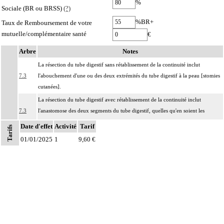
%
Sociale (BR ou BRSS)
(?)
%BR+
Taux de Remboursement de votre
mutuelle/complémentaire santé
€
Arbre
Notes
La résection du tube digestif sans rétablissement de la continuité inclut
7.3
l'abouchement d'une ou des deux extrémités du tube digestif à la peau [stomies
cutanées].
La résection du tube digestif avec rétablissement de la continuité inclut
7.3
l'anastomose des deux segments du tube digestif, quelles qu'en soient les
modalités.
Date d'effet
Activité
Tarif
Tarifs
Notes
La pose d'une endoprothèse du tube digestif inclut
01/01/2025
1
9,60 €
7.3
- la dilatation du segment concerné
- le contrôle radiologique.
Les actes sur la cavité de l'abdomen, par coelioscopie ou par
7
rétropéritonéoscopie incluent l'évacuation de collection intraabdominale
associée, la toilette péritonéale et/ou la pose de drain.
Les actes sur la cavité de l'abdomen, par abord direct incluent l'évacuation de
7
collection intraabdominale associée, la toilette péritonéale et/ou la pose de