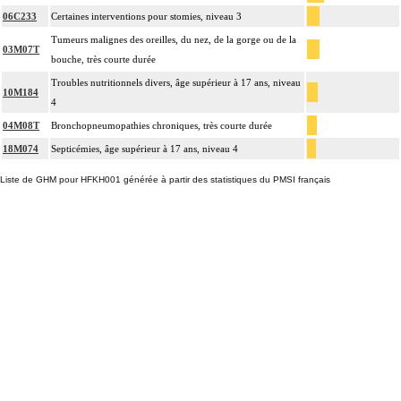
06C233
Certaines interventions pour stomies, niveau 3
Tumeurs malignes des oreilles, du nez, de la gorge ou de la
03M07T
bouche, très courte durée
Troubles nutritionnels divers, âge supérieur à 17 ans, niveau
10M184
4
04M08T
Bronchopneumopathies chroniques, très courte durée
18M074
Septicémies, âge supérieur à 17 ans, niveau 4
Liste de GHM pour HFKH001 générée à partir des statistiques du PMSI français