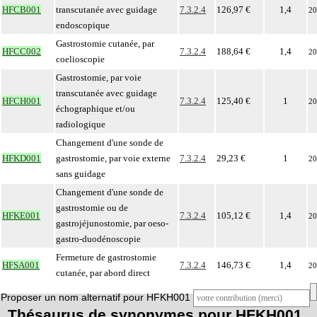
HFCB001
transcutanée avec guidage
7.3.2.4
126,97 €
1,4
20
endoscopique
Gastrostomie cutanée, par
HFCC002
7.3.2.4
188,64 €
1,4
20
coelioscopie
Gastrostomie, par voie
transcutanée avec guidage
HFCH001
7.3.2.4
125,40 €
1
20
échographique et/ou
radiologique
Changement d'une sonde de
HFKD001
gastrostomie, par voie externe
7.3.2.4
29,23 €
1
20
sans guidage
Changement d'une sonde de
gastrostomie ou de
HFKE001
7.3.2.4
105,12 €
1,4
20
gastrojéjunostomie, par oeso-
gastro-duodénoscopie
Fermeture de gastrostomie
HFSA001
7.3.2.4
146,73 €
1,4
20
cutanée, par abord direct
Proposer un nom alternatif pour HFKH001
Thésaurus de synonymes pour HFKH001