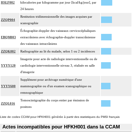
HSLF002
kilocalories par kilogramme par jour [kcal/kg/jour], par
24 heures
Restitution tridimensionnelle des images acquises par
ZZQP004
scanographie
Échographie-doppler des vaisseaux cervicocéphaliques
EBQM003
extracrâniens avec échographie-doppler transcrânienne
des vaisseaux intracrâniens
ZZQK002
Radiographie au lit du malade, selon 1 ou 2 incidences
Imagerie pour acte de radiologie interventionnelle ou de
YYYY120
cardiologie interventionnelle niveau 3, réalisée en salle
d'imagerie
Supplément pour archivage numérique d'une
YYYY600
mammographie ou d'un examen scanographique ou
remnographique
Tomoscintigraphie du corps entier par émission de
ZZQL016
positons
Liste de codes CCAM pour HFKH001 générée à partir des statistiques du PMSI français
Actes incompatibles pour HFKH001 dans la CCAM