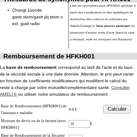
Liste de synonymes pour HFKH001 générée à
Changt 1sonde
partir des contributions et des statistiques de
gastr.stom/gastr.jéj.stom v.
recherches des codeurs et codeuses sur
ext. guid radio
AideAuCodage.fr.
Vous pouvez participer
en
proposant d'autres noms d'acte (dans la case
ci-dessus), voire en envoyant vos thésaurus
Remboursement de HFKH001
La
base de remboursement
correspond au tarif de l'acte et du taux
de la sécurité sociale à une date donnée. Attention, le prix peut varier
en fonction de coefficients modificateurs qui modifient le calcul du
reste à charge par votre mutuelle/complémentaire santé.
Consulter
AMELI.fr
ou utiliser notre simulateur de remboursement :
Base de Remboursement (HFKH001) de
Calculer
9.6 €
l'assurance maladie
Montant du devis ou de la facture (avec
€
HFKH001)
Base de Remboursement de la Sécurité