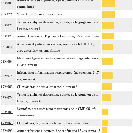
Autres affections digestives, âge supérieur à 17 ans, très
06M09T
courte durée
23Z02Z
Soins Palliatifs, avec ou sans acte
Tumeurs malignes des oreilles, du nez, de la gorge ou de la
03M073
bouche, niveau 3
05M17T
Autres affections de l'appareil circulatoire, très courte durée
Affections digestives sans acte opératoire de la CMD 06,
06K06J
avec anesthésie, en ambulatoire
Maladies dégénératives du système nerveux, âge inférieur à
01M084
80 ans, niveau 4
Infections et inflammations respiratoires, âge supérieur à 17
04M074
ans, niveau 4
17M063
Chimiothérapie pour autre tumeur, niveau 3
Tumeurs malignes des oreilles, du nez, de la gorge ou de la
03M074
bouche, niveau 4
Symptômes et autres recours aux soins de la CMD 06, très
06M18T
courte durée
17M06T
Chimiothérapie pour autre tumeur, très courte durée
06M093
Autres affections digestives, âge supérieur à 17 ans, niveau 3