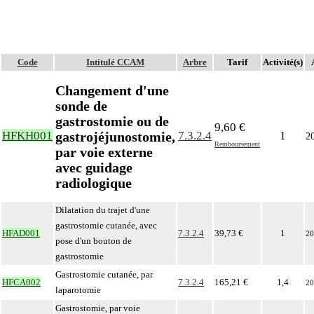
Code
Intitulé CCAM
Arbre
Tarif
Activité(s)
Changement d'une
sonde de
gastrostomie ou de
9,60 €
gastrojéjunostomie,
HFKH001
7.3.2.4
1
2
Remboursement
par voie externe
avec guidage
radiologique
Dilatation du trajet d'une
gastrostomie cutanée, avec
HFAD001
7.3.2.4
39,73 €
1
20
pose d'un bouton de
gastrostomie
Gastrostomie cutanée, par
HFCA002
7.3.2.4
165,21 €
1,4
20
laparotomie
Gastrostomie, par voie