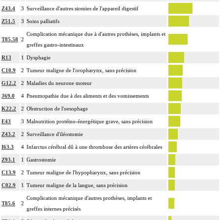
Z43.4
3
Surveillance d'autres stomies de l'appareil digestif
Z51.5
3
Soins palliatifs
Complication mécanique due à d'autres prothèses, implants et
T85.58
2
greffes gastro-intestinaux
R13
1
Dysphagie
C10.9
2
Tumeur maligne de l'oropharynx, sans précision
G12.2
2
Maladies du neurone moteur
J69.0
4
Pneumopathie due à des aliments et des vomissements
K22.2
2
Obstruction de l'oesophage
E43
3
Malnutrition protéino-énergétique grave, sans précision
Z43.2
2
Surveillance d'iléostomie
I63.3
4
Infarctus cérébral dû à une thrombose des artères cérébrales
Z93.1
1
Gastrostomie
C13.9
2
Tumeur maligne de l'hypopharynx, sans précision
C02.9
1
Tumeur maligne de la langue, sans précision
Complication mécanique d'autres prothèses, implants et
T85.6
2
greffes internes précisés