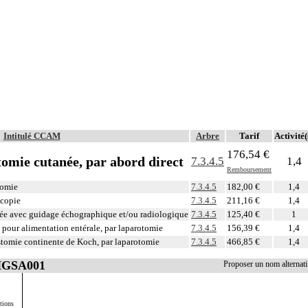
Intitulé CCAM
Arbre
Tarif
Activité(
176,54 €
omie cutanée, par abord direct
7.3.4.5
1,4
Remboursement
tomie
7.3.4.5
182,00 €
1,4
scopie
7.3.4.5
211,16 €
1,4
née avec guidage échographique et/ou radiologique
7.3.4.5
125,40 €
1
pour alimentation entérale, par laparotomie
7.3.4.5
156,39 €
1,4
stomie continente de Koch, par laparotomie
7.3.4.5
466,85 €
1,4
 HGSA001
Proposer un nom alterna
tions