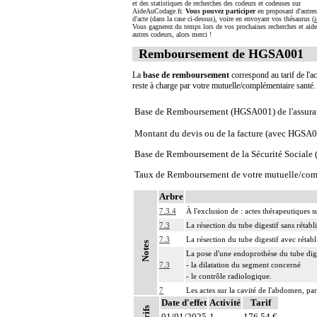
et des statistiques de recherches des codeurs et codeuses sur
AideAuCodage.fr.
Vous pouvez participer
en proposant d'autre
d'acte (dans la case ci-dessus), voire en envoyant vos thésaurus (
i
Vous gagnerez du temps lors de vos prochaines recherches et aide
autres codeurs, alors merci !
Remboursement de HGSA001
La
base de remboursement
correspond au tarif de l'ac
reste à charge par votre mutuelle/complémentaire santé
Base de Remboursement (HGSA001) de l'assura
Montant du devis ou de la facture (avec HGSA
Base de Remboursement de la Sécurité Social
Taux de Remboursement de votre mutuelle/com
Arbre
7.3.4
À l'exclusion de : actes thérapeutiques
7.3
La résection du tube digestif sans rétab
7.3
La résection du tube digestif avec rétabl
Notes
La pose d'une endoprothèse du tube dige
7.3
- la dilatation du segment concerné
- le contrôle radiologique.
7
Les actes sur la cavité de l'abdomen, par
Date d'effet
Activité
Tarif
7
Les actes sur la cavité de l'abdomen, par
01/01/2025
1
176,54 €