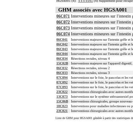
HGSA001 (4)
YYYY041
(4) Supplément pour récupér
GHM associés avec HGSA001
06C071
Interventions mineures sur l'intestin 
06C072
Interventions mineures sur l'intestin 
06C073
Interventions mineures sur l'intestin 
06C074
Interventions mineures sur l'intestin 
06C041
Interventions majeures sur l'intestin grêle et 
06C042
Interventions majeures sur l'intestin grêle et 
06C043
Interventions majeures sur l'intestin grêle et 
06C044
Interventions majeures sur l'intestin grêle et 
06C034
Résections rectales, niveau 4
15C02B
Interventions majeures sur l'appareil digesti
06C032
Résections rectales, niveau 2
06C033
Résections rectales, niveau 3
07C094
Interventions sur le foie, le pancréas et les
07C092
Interventions sur le foie, le pancréas et les
07C093
Interventions sur le foie, le pancréas et les
23C022
Interventions chirurgicales avec autres motif
13C073
Interventions sur le système utéroannexiel po
15C06B
Interventions chirurgicales, groupe nouveau
18C023
Interventions pour maladies infectieuses ou p
23C021
Interventions chirurgicales avec autres motif
Liste de GHM pour HGSA001 générée à partir des statistiques d