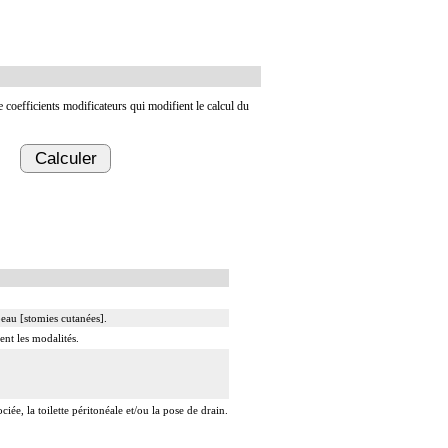
de coefficients modificateurs qui modifient le calcul du
Calculer
peau [stomies cutanées].
ent les modalités.
ée, la toilette péritonéale et/ou la pose de drain.
t/ou la pose de drain.