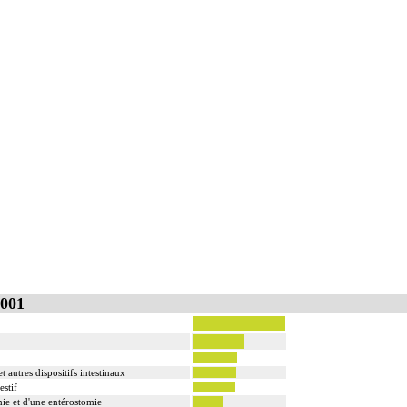
001
t autres dispositifs intestinaux
estif
mie et d'une entérostomie