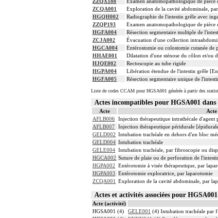
ZZQX188
Examen anatomopathologique de pièce d'
ZCQA001
Exploration de la cavité abdominale, pa
HGQH002
Radiographie de l'intestin grêle avec ing
ZZQP193
Examen anatomopathologique de pièce d'
HGFA004
Résection segmentaire multiple de l'intes
ZCJA002
Évacuation d'une collection intraabdomi
HGCA004
Entérostomie ou colostomie cutanée de pro
HHAE001
Dilatation d'une sténose du côlon et/ou 
HJQE002
Rectoscopie au tube rigide
HGPA004
Libération étendue de l'intestin grêle [
HGFA005
Résection segmentaire unique de l'intest
Liste de codes CCAM pour HGSA001 générée à partir des statis
Actes incompatibles pour HGSA001 dan
Acte
Acte
AFLB006
Injection thérapeutique intrathécale d'agen
AFLB007
Injection thérapeutique péridurale [épidura
GELD002
Intubation trachéale en dehors d'un bloc m
GELD004
Intubation trachéale
GELE004
Intubation trachéale, par fibroscopie ou dispo
HGCA002
Suture de plaie ou de perforation de l'intest
HGPA002
Entérotomie à visée thérapeutique, par lapa
HGPA003
Entérotomie exploratrice, par laparotomie
ZCQA001
Exploration de la cavité abdominale, par la
Actes et activités associées pour HGSA0
Acte (activité)
HGSA001 (4)
GELE001
(4) Intubation trachéale par f