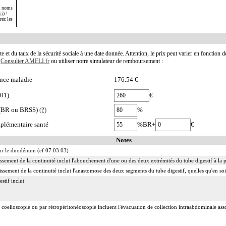
s noms
ci
) !
rez les
te et du taux de la sécurité sociale à une date donnée. Attention, le prix peut varier en fonction 
.
Consulter AMELI.fr
ou utiliser notre simulateur de remboursement :
nce maladie
176.54 €
001)
€
e (BR ou BRSS)
(?)
%
plémentaire santé
%BR+
€
Notes
 sur le duodénum (cf 07.03.03)
lissement de la continuité inclut l'abouchement d'une ou des deux extrémités du tube digestif à la 
issement de la continuité inclut l'anastomose des deux segments du tube digestif, quelles qu'en soi
stif inclut
 coelioscopie ou par rétropéritonéoscopie incluent l'évacuation de collection intraabdominale associ
 abord direct incluent l'évacuation de collection intraabdominale associée, la toilette péritonéale e