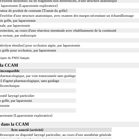
exérèse monobloc ou en fragments non différenciés, d'une structure anatomique
r laparotomie [Laparotomie exploratrice]
estion de produit de contraste [Transit du grêle]
exérèse d'une structure anatomique, avec examen des marges nécessitant un échantillonnage
tin grêle, par laparotomie
nale, par laparotomie
tection, au cours d'une résection intestinale avec rétablissement de la continuité
du rectum, par endoscopie
Entérolyse étendue] pour occlusion aigüe, par laparotomie
in grêle pour occlusion, par laparotomie
tiques du PMSI français
s la CCAM
 incompatible
t pharmacologique, par voie transcutanée sans guidage
le] d'agent pharmacologique, sans guidage
édicotechnique
sitif laryngé particulier
in grêle, par laparotomi
rotomie
parotomie [Laparotomie exploratrice]
01 dans la CCAM
Acte associé (activité)
ibroscopie ou dispositif laryngé particulier, au cours d'une anesthésie générale