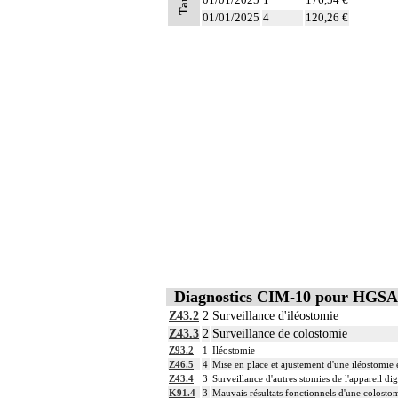
Tarifs
01/01/2025
4
120,26 €
Diagnostics CIM-10 pour HGSA
Z43.2
2
Surveillance d'iléostomie
Z43.3
2
Surveillance de colostomie
Z93.2
1
Iléostomie
Z46.5
4
Mise en place et ajustement d'une iléostomie e
Z43.4
3
Surveillance d'autres stomies de l'appareil dig
K91.4
3
Mauvais résultats fonctionnels d'une colosto