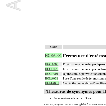
Code
Fermeture d'entérost
HGSA001
HGCA008
Entérostomie cutanée, par laparo
HGCC026
Entérostomie cutanée, par coelio
HGCH001
Jéjunostomie, par voie transcuta
HGLA001
Pose d'une sonde de jéjunostomie 
HGMA001
Confection secondaire d'une iléo
Thésaurus de synonymes pour
Ferm. entérostomie cut. ab. direct
Liste de synonymes pour HGSA001 générée à partir des contribu