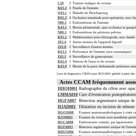
C20
2
Tumeur maligne du rectum
K63.2
4
Fistule de l'intestin
Q43.1
1
Maladie de Hirschsprung
K91.3
4
Occlusion intestinale post-opératoire, non clas
N80.5
1
Endométriose de l'intestin
K43.5
1
Hernie péristomiale, sans occlusion ni gangr
N80.3
1
Endométriose du péritoine pelvien
K91.2
2
Malabsorption post-chirurgicale, non classée 
Z93.4
1
Autres stomies de l'appareil digestif
Z43.8
2
Surveillance d'autres stomies
K63.1
2
Perforation de l'intestin (non traumatique)
Z43.1
4
Surveillance de gastrostomie
K62.4
1
Sténose de l'anus et du rectum
K43.9
1
Hernie de la paroi abdominale antérieure autr
Liste de diagnostics CIM10 pour HGSA001 générée à partir des s
Actes CCAM fréquemment asso
HHQH001
Radiographie du côlon avec opaci
LMMA010
Cure d'éventration postopératoire
HGFA007
Résection segmentaire unique de l
HJAD001
Dilatation ou incision de sténose
HGQX008
Examen anatomopathologique à visée carc
HJQD001
Examen du rectum sous anesthésie généra
HGCA008
Entérostomie cutanée, par laparotomie
HGFA003
Résection segmentaire unique de l'intesti
HHQX006
Examen anatomopathologique à visée car