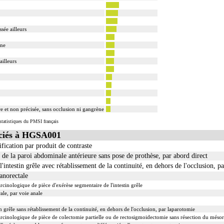
sée ailleurs
ène
ailleurs
e et non précisée, sans occlusion ni gangrène
tatistiques du PMSI français
ciés à HGSA001
fication par produit de contraste
 de la paroi abdominale antérieure sans pose de prothèse, par abord direct
'intestin grêle avec rétablissement de la continuité, en dehors de l'occlusion, p
 anorectale
inologique de pièce d'exérèse segmentaire de l'intestin grêle
le, par voie anale
n grêle sans rétablissement de la continuité, en dehors de l'occlusion, par laparotomie
cinologique de pièce de colectomie partielle ou de rectosigmoidectomie sans résection du méso