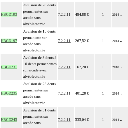
Avulsion de 28 dents
permanentes sur
HBGD193
7.2.2.11
484,88 €
1
2014
→
arcade sans
alvéolectomie
Avulsion de 15 dents
permanente sur
HBGD197
7.2.2.11
267,52 €
1
2014
→
arcade sans
alvéolectomie
Avulsion de 8 dents à
10 dents permanentes
HBGD231
7.2.2.11
167,20 €
1
2018
→
sur arcade avec
alvéolectomie
Avulsion de 23 dents
permanentes sur
HBGD235
7.2.2.11
401,28 €
1
2014
→
arcade sans
alvéolectomie
Avulsion de 31 dents
permanentes sur
HBGD245
7.2.2.11
535,04 €
1
2014
→
arcade sans