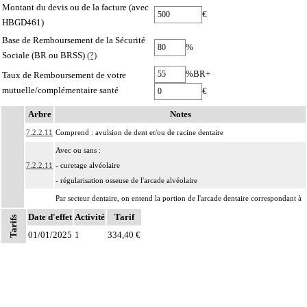
Montant du devis ou de la facture (avec
€
HBGD461)
Base de Remboursement de la Sécurité
%
Sociale (BR ou BRSS)
(?)
%BR+
Taux de Remboursement de votre
mutuelle/complémentaire santé
€
Arbre
Notes
7.2.2.11
Comprend : avulsion de dent et/ou de racine dentaire
Avec ou sans :
7.2.2.11
- curetage alvéolaire
- régularisation osseuse de l'arcade alvéolaire
Par secteur dentaire, on entend la portion de l'arcade dentaire correspondant à
Notes
7.2.2
l'implantation habituelle des dents considérées, que cette portion soit dentée ou
Date d'effet
Activité
Tarif
Tarifs
non.
01/01/2025
1
334,40 €
Les actes sur la cavité de l'abdomen, par coelioscopie ou par
7
rétropéritonéoscopie incluent l'évacuation de collection intraabdominale
associée, la toilette péritonéale et/ou la pose de drain.
Les actes sur la cavité de l'abdomen, par abord direct incluent l'évacuation de