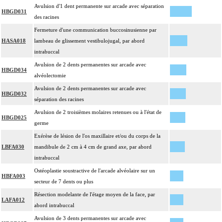
Avulsion d'1 dent permanente sur arcade avec séparation
HBGD031
des racines
Fermeture d'une communication buccosinusienne par
HASA018
lambeau de glissement vestibulojugal, par abord
intrabuccal
Avulsion de 2 dents permanentes sur arcade avec
HBGD034
alvéolectomie
Avulsion de 2 dents permanentes sur arcade avec
HBGD032
séparation des racines
Avulsion de 2 troisièmes molaires retenues ou à l'état de
HBGD025
germe
Exérèse de lésion de l'os maxillaire et/ou du corps de la
LBFA030
mandibule de 2 cm à 4 cm de grand axe, par abord
intrabuccal
Ostéoplastie soustractive de l'arcade alvéolaire sur un
HBFA003
secteur de 7 dents ou plus
Résection modelante de l'étage moyen de la face, par
LAFA012
abord intrabuccal
Avulsion de 3 dents permanentes sur arcade avec