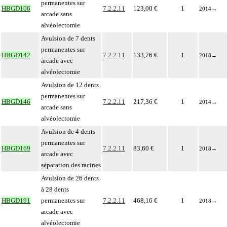
permanentes sur
HBGD106
7.2.2.11
123,00 €
1
2014
→
arcade sans
alvéolectomie
Avulsion de 7 dents
permanentes sur
HBGD142
7.2.2.11
133,76 €
1
2018
→
arcade avec
alvéolectomie
Avulsion de 12 dents
permanentes sur
HBGD146
7.2.2.11
217,36 €
1
2014
→
arcade sans
alvéolectomie
Avulsion de 4 dents
permanentes sur
HBGD169
7.2.2.11
83,60 €
1
2018
→
arcade avec
séparation des racines
Avulsion de 26 dents
à 28 dents
HBGD191
permanentes sur
7.2.2.11
468,16 €
1
2018
→
arcade avec
alvéolectomie