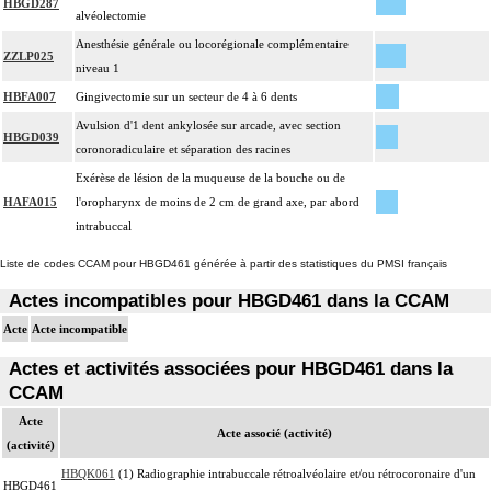
HBGD287
alvéolectomie
Anesthésie générale ou locorégionale complémentaire
ZZLP025
niveau 1
HBFA007
Gingivectomie sur un secteur de 4 à 6 dents
Avulsion d'1 dent ankylosée sur arcade, avec section
HBGD039
coronoradiculaire et séparation des racines
Exérèse de lésion de la muqueuse de la bouche ou de
HAFA015
l'oropharynx de moins de 2 cm de grand axe, par abord
intrabuccal
Liste de codes CCAM pour HBGD461 générée à partir des statistiques du PMSI français
Actes incompatibles pour HBGD461 dans la CCAM
Acte
Acte incompatible
Actes et activités associées pour HBGD461 dans la
CCAM
Acte
Acte associé (activité)
(activité)
HBQK061
(1) Radiographie intrabuccale rétroalvéolaire et/ou rétrocoronaire d'un
HBGD461