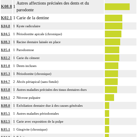
Autres affections précisées des dents et du
K08.8
1
parodonte
K02.1
1
Carie de la dentine
K04.8
1
Kyste radiculaire
K04.5
1
Périodontite apicale (chronique)
K08.3
1
Racine dentaire laissée en place
K05.4
1
Parodontose
K02.2
1
Carie du cément
K01.0
1
Dents incluses
K05.3
1
Périodontite (chronique)
K04.7
2
Abcès périapical (sans fistule)
K03.8
1
Autres maladies précisées des tissus dentaires durs
K04.1
2
Nécrose pulpaire
K08.0
1
Exfoliation dentaire due à des causes générales
K05.5
1
Autres maladies périodontales
K02.5
1
Carie avec exposition de la pulpe
K05.1
1
Gingivite (chronique)