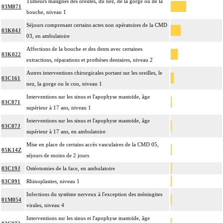
Tumeurs malignes des oreilles, du nez, de la gorge ou de la
03M071
bouche, niveau 1
Séjours comprenant certains actes non opératoires de la CMD
03K04J
03, en ambulatoire
Affections de la bouche et des dents avec certaines
03K022
extractions, réparations et prothèses dentaires, niveau 2
Autres interventions chirurgicales portant sur les oreilles, le
03C161
nez, la gorge ou le cou, niveau 1
Interventions sur les sinus et l'apophyse mastoïde, âge
03C071
supérieur à 17 ans, niveau 1
Interventions sur les sinus et l'apophyse mastoïde, âge
03C07J
supérieur à 17 ans, en ambulatoire
Mise en place de certains accès vasculaires de la CMD 05,
05K14Z
séjours de moins de 2 jours
03C19J
Ostéotomies de la face, en ambulatoire
03C091
Rhinoplasties, niveau 1
Infections du système nerveux à l'exception des méningites
01M054
virales, niveau 4
Interventions sur les sinus et l'apophyse mastoïde, âge