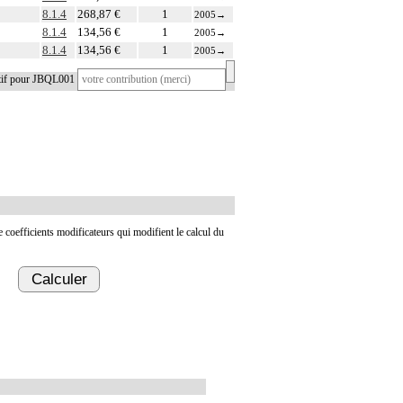
8.1.4
268,87 €
1
2005
→
8.1.4
134,56 €
1
2005
→
8.1.4
134,56 €
1
2005
→
atif pour JBQL001
de coefficients modificateurs qui modifient le calcul du
Calculer