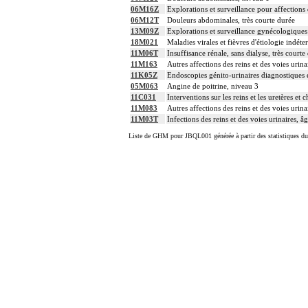
06M16Z
Explorations et surveillance pour affections d
06M12T
Douleurs abdominales, très courte durée
13M09Z
Explorations et surveillance gynécologiques
18M021
Maladies virales et fièvres d'étiologie indét
11M06T
Insuffisance rénale, sans dialyse, très courte
11M163
Autres affections des reins et des voies urina
11K05Z
Endoscopies génito-urinaires diagnostiques e
05M063
Angine de poitrine, niveau 3
11C031
Interventions sur les reins et les uretères e
11M083
Autres affections des reins et des voies urina
11M03T
Infections des reins et des voies urinaires, â
Liste de GHM pour JBQL001 générée à partir des statistiques d