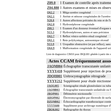
Z09.0
1
Examen de contrôle après traitemen
Z04.880
1
Autres examens et mises en observa
Q62.2
1
Méga-uretère congénital
Q62.1
1
Atrésie et sténose congénitales de l'uretère
N28.8
1
Autres affections précisées du rein et de l'
Q62.0
1
Hydronéphrose congénitale
Z00.5
1
Examen d'un donneur éventuel d'organe et
N13.3
2
Hydronéphroses, autres et sans précision
Q62.7
1
Reflux vésico-urétéro-rénal congénital
Q61.1
1
Rein polykystique, autosomique récessif
N13.9
1
Uropathie obstructive (et par reflux), sans
Q64.9
1
Malformation congénitale de l'appareil uri
Liste de diagnostics CIM10 pour JBQL001 générée à partir des s
Actes CCAM fréquemment asso
JAQM004
Échographie transcutanée unilatéra
YYYY410
Supplément pour injection de prod
JDQH001
Urétrocystographie rétrograde
YYYY212
Supplément pour étude mictionnel
JAQL005
Scintigraphie rénale glomérulaire ou tub
JAQM003
Échographie transcutanée unilatérale ou b
JRQP001
Débitmétrie mictionnelle
AHQP002
Électromyographie par électrode de surfa
DZQM002
Échocardiographie transthoracique contin
YYYY600
Supplément pour archivage numérique 
ZBQK002
Radiographie du thorax