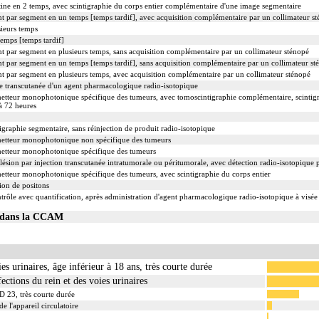
tine en 2 temps, avec scintigraphie du corps entier complémentaire d'une image segmentaire
nt par segment en un temps [temps tardif], avec acquisition complémentaire par un collimateur s
sieurs temps
temps [temps tardif]
nt par segment en plusieurs temps, sans acquisition complémentaire par un collimateur sténopé
nt par segment en un temps [temps tardif], sans acquisition complémentaire par un collimateur st
nt par segment en plusieurs temps, avec acquisition complémentaire par un collimateur sténopé
use transcutanée d'un agent pharmacologique radio-isotopique
etteur monophotonique spécifique des tumeurs, avec tomoscintigraphie complémentaire, scintig
 à 72 heures
tigraphie segmentaire, sans réinjection de produit radio-isotopique
metteur monophotonique non spécifique des tumeurs
metteur monophotonique spécifique des tumeurs
lésion par injection transcutanée intratumorale ou péritumorale, avec détection radio-isotopique 
etteur monophotonique spécifique des tumeurs, avec scintigraphie du corps entier
ion de positons
trôle avec quantification, après administration d'agent pharmacologique radio-isotopique à visée
01 dans la CCAM
ies urinaires, âge inférieur à 18 ans, très courte durée
ections du rein et des voies urinaires
D 23, très courte durée
e l'appareil circulatoire