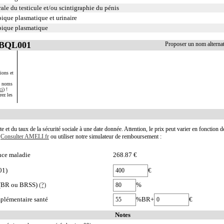
rale du testicule et/ou scintigraphie du pénis
pique plasmatique et urinaire
opique plasmatique
JBQL001
Proposer un nom altern
ions et
s noms
ci
) !
rez les
te et du taux de la sécurité sociale à une date donnée. Attention, le prix peut varier en fonction 
.
Consulter AMELI.fr
ou utiliser notre simulateur de remboursement :
nce maladie
268.87 €
01)
€
e (BR ou BRSS)
(?)
%
plémentaire santé
%BR+
€
Notes