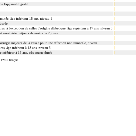
e l'appareil digestif
erminée, âge inférieur 18 ans, niveau 1
 durée
ires, à l'exception de celles d'origine diabétique, âge supérieur à 17 ans, niveau 3
t anesthésie : séjours de moins de 2 jours
t chirurgie majeure de la vessie pour une affection non tumorale, niveau 1
ires, âge inférieur à 18 ans, niveau 3
ge inférieur à 18 ans, très courte durée
u PMSI français