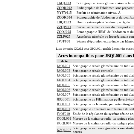
JAQL003
Scintigraphie rénale glomérulaire ou tu
ZCQK002
Radiographie de l'abdomen sans préparat
YYYY015
Forfait de réanimation niveau A
ZCQK004
Scanographie de l'abdomen et du petit bass
JDQE003
Urétrocystoscopie à l'endoscope rigide
ZZQP001
Surveillance médicalisée du transport intr
ZCQJ005
Remnographie [IRM] de l'abdomen et du pet
ZZLP025
Anesthésie générale ou locorégionale co
JVJF008
Séance d'épuration extrarénale par hémodia
Liste de codes CCAM pour JBQL001 générée à partir des statist
Actes incompatibles pour JBQL001 dans
Acte
JAQL001
Scintigraphie rénale glomérulaire ou tubul
JAQL002
Scintigraphie rénale corticale
JAQL003
Scintigraphie rénale glomérulaire ou tubul
JAQL004
Scintigraphie rénale glomérulaire ou tubulai
JAQL005
Scintigraphie rénale glomérulaire ou tubula
JAQL006
Scintigraphie rénale glomérulaire ou tubulai
JAQL007
Scintigraphie rénale glomérulaire ou tubula
JBQL001
Scintigraphie de l'élimination pyélo-urétéral
JDQL001
Scintigraphie de la vessie, par voie rétrogra
JHQL001
Scintigraphie unilatérale ou bilatérale du tes
JVQF010
Étude de la régulation du système rénine-an
KGQL001
Mesure de la clairance radio-isotopique plas
KGQL004
Mesure de la clairance radio-isotopique pla
Scintigraphie aux analogues de la somatosta
KZQL002
heures