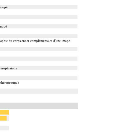
ténopé
énopé
raphie du corps entier complémentaire d'une image
peropératoire
 thérapeutique