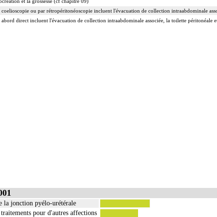
ocréation et la grossesse (cf chapitre 09)
 coelioscopie ou par rétropéritonéoscopie incluent l'évacuation de collection intraabdominale associ
 abord direct incluent l'évacuation de collection intraabdominale associée, la toilette péritonéale e
001
 la jonction pyélo-urétérale
traitements pour d'autres affections