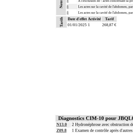
8
À l'exclusion de : actes concernant la pr
Notes
8
Les actes sur la cavité de l'abdomen, par
8
Les actes sur la cavité de l'abdomen, par
Date d'effet
Activité
Tarif
Tarifs
01/01/2025
1
268,87 €
Diagnostics CIM-10 pour JBQL
N13.0
2
Hydronéphrose avec obstruction de
Z09.8
1
Examen de contrôle après d'autres 