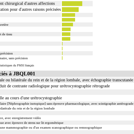
t chirurgical d'autres affections
tion pour d'autres raisons précisées
uretère
 de tissu
 précision
naire, sans précision
tatistiques du PMSI français
ciés à JBQL001
le ou bilatérale du rein et de la région lombale, avec échographie transcutanée 
uit de contraste radiologique pour urétrocystographie rétrograde
le au cours d'une urétrocystographie
ulaire [Néphrographie isotopique] sans épreuve pharmacologique, avec scintigraphie antérograde 
ilatérale du rein et de la région lombale
ce, avec enregistrement vidéo
ue avec épreuve de stress sur lit ergométrique
d'une mammographie ou d'un examen scanographique ou remnographique