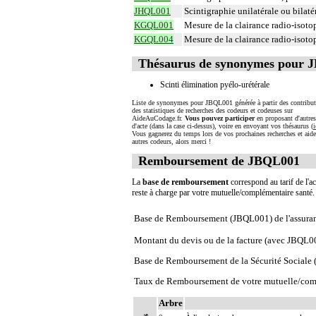
JHQL001
Scintigraphie unilatérale ou bilaté
KGQL001
Mesure de la clairance radio-isoto
KGQL004
Mesure de la clairance radio-isot
Thésaurus de synonymes pour 
Scinti élimination pyélo-urétérale
Liste de synonymes pour JBQL001 générée à partir des contribut
des statistiques de recherches des codeurs et codeuses sur
AideAuCodage.fr.
Vous pouvez participer
en proposant d'autre
d'acte (dans la case ci-dessus), voire en envoyant vos thésaurus (
i
Vous gagnerez du temps lors de vos prochaines recherches et aide
autres codeurs, alors merci !
Remboursement de JBQL001
La
base de remboursement
correspond au tarif de l'ac
reste à charge par votre mutuelle/complémentaire santé
Base de Remboursement (JBQL001) de l'assura
Montant du devis ou de la facture (avec JBQL0
Base de Remboursement de la Sécurité Social
Taux de Remboursement de votre mutuelle/com
Arbre