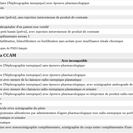
bulaire [Néphrographie isotopique] avec épreuve pharmacologique
ion
in [pelvis], sans injection intraveineuse de produit de contraste
ahospitalier d'un patient non ventilé
it bassin [pelvis], avec injection intraveineuse de produit de contraste
mplémentaire niveau 1
filtration, hémofiltration ou biofiltration sans acétate pour insuffisance rénale chronique
iques du PMSI français
 la CCAM
Acte incompatible
aire [Néphrographie isotopique] sans épreuve pharmacologique
aire [Néphrographie isotopique] avec épreuve pharmacologique
re avec mesure de la clairance radio-isotopique plasmatique
ire [Néphrographie isotopique] sans épreuve pharmacologique, avec scintigraphie antérograde de 
re avec mesure des clairances radio-isotopiques plasmatique et urinaire
ire [Néphrographie isotopique] avec épreuve pharmacologique et réinjection de produit radio-iso
e
de
ticule et/ou scintigraphie du pénis
giotensine-aldostérone par administration d'agent pharmacologique non radio-isotopique ou perf
matique et urinaire
smatique
tine avec tomoscintigraphie complémentaire, scintigraphie du corps entier complémentaire d'une i