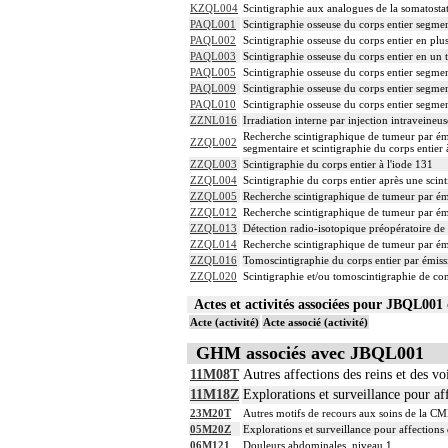
KZQL004
Scintigraphie aux analogues de la somatosta
PAQL001
Scintigraphie osseuse du corps entier segme
PAQL002
Scintigraphie osseuse du corps entier en plu
PAQL003
Scintigraphie osseuse du corps entier en un 
PAQL005
Scintigraphie osseuse du corps entier segme
PAQL009
Scintigraphie osseuse du corps entier segme
PAQL010
Scintigraphie osseuse du corps entier segme
ZZNL016
Irradiation interne par injection intraveine
Recherche scintigraphique de tumeur par ém
ZZQL002
segmentaire et scintigraphie du corps entier
ZZQL003
Scintigraphie du corps entier à l'iode 131
ZZQL004
Scintigraphie du corps entier après une scin
ZZQL005
Recherche scintigraphique de tumeur par é
ZZQL012
Recherche scintigraphique de tumeur par é
ZZQL013
Détection radio-isotopique préopératoire de 
ZZQL014
Recherche scintigraphique de tumeur par ém
ZZQL016
Tomoscintigraphie du corps entier par émiss
ZZQL020
Scintigraphie et/ou tomoscintigraphie de con
Actes et activités associées pour JBQL0
Acte (activité)
Acte associé (activité)
GHM associés avec JBQL001
11M08T
Autres affections des reins et des vo
11M18Z
Explorations et surveillance pour aff
23M20T
Autres motifs de recours aux soins de la CM
05M20Z
Explorations et surveillance pour affections d
06M121
Douleurs abdominales, niveau 1