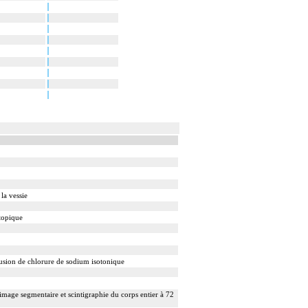
la vessie
topique
usion de chlorure de sodium isotonique
mage segmentaire et scintigraphie du corps entier à 72