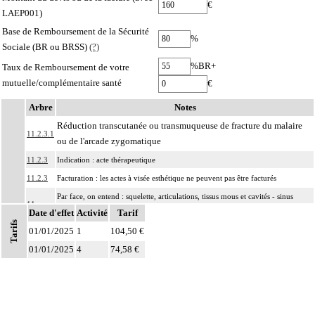
€
LAEP001)
Base de Remboursement de la Sécurité
%
Sociale (BR ou BRSS)
(?)
%BR+
Taux de Remboursement de votre
mutuelle/complémentaire santé
€
Arbre
Notes
Réduction transcutanée ou transmuqueuse de fracture du malaire
11.2.3.1
ou de l'arcade zygomatique
11.2.3
Indication : acte thérapeutique
11.2.3
Facturation : les actes à visée esthétique ne peuvent pas être facturés
Par face, on entend : squelette, articulations, tissus mous et cavités - sinus
11
Date d'effet
paranasaux, orbites, rhinopharynx, oropharynx - de la face.
Activité
Tarif
Tarifs
01/01/2025
Par ostéosynthèse d'une fracture à foyer fermé, on entend : réduction et
1
104,50 €
11
fixation osseuse par voie transcutanée ou avec abord à distance, sans
01/01/2025
4
74,58 €
exposition du foyer de fracture.
Par ostéosynthèse d'une fracture à foyer ouvert, on entend : réduction et
11
fixation osseuse avec exposition du foyer de fracture.
Par évidement d'un os, on entend :