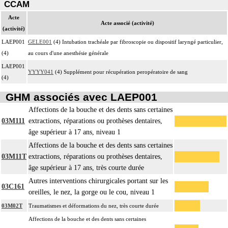
CCAM
Acte
Acte associé (activité)
(activité)
LAEP001
GELE001
(4) Intubation trachéale par fibroscopie ou dispositif laryngé particulier,
(4)
au cours d'une anesthésie générale
LAEP001
YYYY041
(4) Supplément pour récupération peropératoire de sang
(4)
GHM associés avec LAEP001
Affections de la bouche et des dents sans certaines
03M111
extractions, réparations ou prothèses dentaires,
âge supérieur à 17 ans, niveau 1
Affections de la bouche et des dents sans certaines
03M11T
extractions, réparations ou prothèses dentaires,
âge supérieur à 17 ans, très courte durée
Autres interventions chirurgicales portant sur les
03C161
oreilles, le nez, la gorge ou le cou, niveau 1
03M02T
Traumatismes et déformations du nez, très courte durée
Affections de la bouche et des dents sans certaines