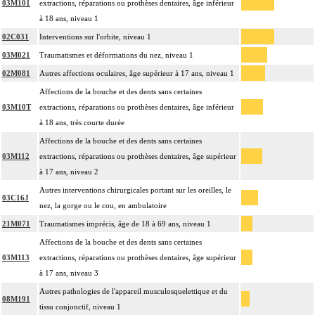
03M101
extractions, réparations ou prothèses dentaires, âge inférieur
à 18 ans, niveau 1
02C031
Interventions sur l'orbite, niveau 1
03M021
Traumatismes et déformations du nez, niveau 1
02M081
Autres affections oculaires, âge supérieur à 17 ans, niveau 1
Affections de la bouche et des dents sans certaines
03M10T
extractions, réparations ou prothèses dentaires, âge inférieur
à 18 ans, très courte durée
Affections de la bouche et des dents sans certaines
03M112
extractions, réparations ou prothèses dentaires, âge supérieur
à 17 ans, niveau 2
Autres interventions chirurgicales portant sur les oreilles, le
03C16J
nez, la gorge ou le cou, en ambulatoire
21M071
Traumatismes imprécis, âge de 18 à 69 ans, niveau 1
Affections de la bouche et des dents sans certaines
03M113
extractions, réparations ou prothèses dentaires, âge supérieur
à 17 ans, niveau 3
Autres pathologies de l'appareil musculosquelettique et du
08M191
tissu conjonctif, niveau 1