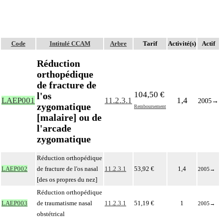
Code
Intitulé CCAM
Arbre
Tarif
Activité(s)
Actif
Réduction
orthopédique
de fracture de
104,50 €
l'os
LAEP001
11.2.3.1
1,4
2005
→
zygomatique
Remboursement
[malaire] ou de
l'arcade
zygomatique
Réduction orthopédique
LAEP002
de fracture de l'os nasal
11.2.3.1
53,92 €
1,4
2005
→
[des os propres du nez]
Réduction orthopédique
LAEP003
de traumatisme nasal
11.2.3.1
51,19 €
1
2005
→
obstétrical