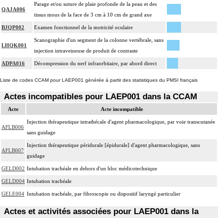
Parage et/ou suture de plaie profonde de la peau et des
QAJA006
tissus mous de la face de 3 cm à 10 cm de grand axe
BJQP002
Examen fonctionnel de la motricité oculaire
Scanographie d'un segment de la colonne vertébrale, sans
LHQK001
injection intraveineuse de produit de contraste
ADPA016
Décompression du nerf infraorbitaire, par abord direct
Liste de codes CCAM pour LAEP001 générée à partir des statistiques du PMSI français
Actes incompatibles pour LAEP001 dans la CCAM
Acte
Acte incompatible
Injection thérapeutique intrathécale d'agent pharmacologique, par voie transcutanée
AFLB006
sans guidage
Injection thérapeutique péridurale [épidurale] d'agent pharmacologique, sans
AFLB007
guidage
GELD002
Intubation trachéale en dehors d'un bloc médicotechnique
GELD004
Intubation trachéale
GELE004
Intubation trachéale, par fibroscopie ou dispositif laryngé particulier
Actes et activités associées pour LAEP001 dans la