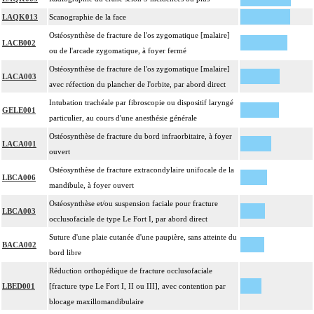
LAQK013
Scanographie de la face
Ostéosynthèse de fracture de l'os zygomatique [malaire]
LACB002
ou de l'arcade zygomatique, à foyer fermé
Ostéosynthèse de fracture de l'os zygomatique [malaire]
LACA003
avec réfection du plancher de l'orbite, par abord direct
Intubation trachéale par fibroscopie ou dispositif laryngé
GELE001
particulier, au cours d'une anesthésie générale
Ostéosynthèse de fracture du bord infraorbitaire, à foyer
LACA001
ouvert
Ostéosynthèse de fracture extracondylaire unifocale de la
LBCA006
mandibule, à foyer ouvert
Ostéosynthèse et/ou suspension faciale pour fracture
LBCA003
occlusofaciale de type Le Fort I, par abord direct
Suture d'une plaie cutanée d'une paupière, sans atteinte du
BACA002
bord libre
Réduction orthopédique de fracture occlusofaciale
LBED001
[fracture type Le Fort I, II ou III], avec contention par
blocage maxillomandibulaire