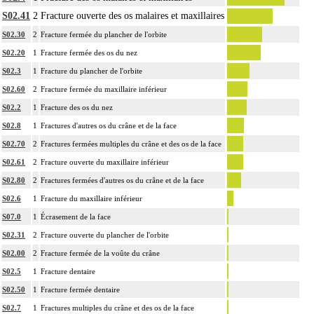
S02.41
2
Fracture ouverte des os malaires et maxillaires
S02.30
2
Fracture fermée du plancher de l'orbite
S02.20
1
Fracture fermée des os du nez
S02.3
1
Fracture du plancher de l'orbite
S02.60
2
Fracture fermée du maxillaire inférieur
S02.2
1
Fracture des os du nez
S02.8
1
Fractures d'autres os du crâne et de la face
S02.70
2
Fractures fermées multiples du crâne et des os de la face
S02.61
2
Fracture ouverte du maxillaire inférieur
S02.80
2
Fractures fermées d'autres os du crâne et de la face
S02.6
1
Fracture du maxillaire inférieur
S07.0
1
Écrasement de la face
S02.31
2
Fracture ouverte du plancher de l'orbite
S02.00
2
Fracture fermée de la voûte du crâne
S02.5
1
Fracture dentaire
S02.50
1
Fracture fermée dentaire
S02.7
1
Fractures multiples du crâne et des os de la face