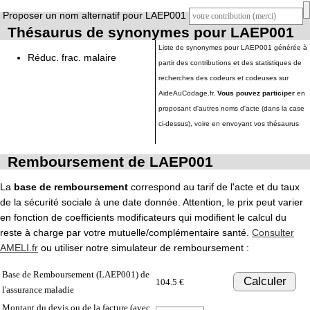
Proposer un nom alternatif pour LAEP001
Thésaurus de synonymes pour LAEP001
Liste de synonymes pour LAEP001 générée à
Réduc. frac. malaire
partir des contributions et des statistiques de
recherches des codeurs et codeuses sur
AideAuCodage.fr.
Vous pouvez participer
en
proposant d'autres noms d'acte (dans la case
ci-dessus), voire en envoyant vos thésaurus
Remboursement de LAEP001
La
base de remboursement
correspond au tarif de l'acte et du taux
de la sécurité sociale à une date donnée. Attention, le prix peut varier
en fonction de coefficients modificateurs qui modifient le calcul du
reste à charge par votre mutuelle/complémentaire santé.
Consulter
AMELI.fr
ou utiliser notre simulateur de remboursement :
Base de Remboursement (LAEP001) de
Calculer
104.5 €
l'assurance maladie
Montant du devis ou de la facture (avec