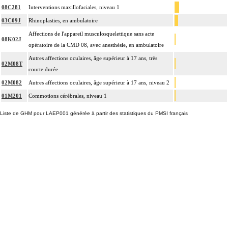
08C281
Interventions maxillofaciales, niveau 1
03C09J
Rhinoplasties, en ambulatoire
Affections de l'appareil musculosquelettique sans acte
08K02J
opératoire de la CMD 08, avec anesthésie, en ambulatoire
Autres affections oculaires, âge supérieur à 17 ans, très
02M08T
courte durée
02M082
Autres affections oculaires, âge supérieur à 17 ans, niveau 2
01M201
Commotions cérébrales, niveau 1
Liste de GHM pour LAEP001 générée à partir des statistiques du PMSI français