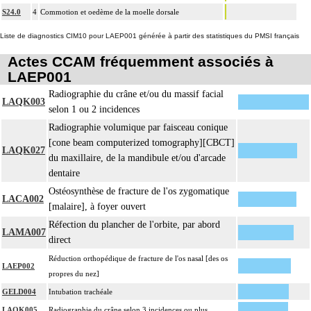
S24.0
4
Commotion et oedème de la moelle dorsale
Liste de diagnostics CIM10 pour LAEP001 générée à partir des statistiques du PMSI français
Actes CCAM fréquemment associés à
LAEP001
Radiographie du crâne et/ou du massif facial
LAQK003
selon 1 ou 2 incidences
Radiographie volumique par faisceau conique
[cone beam computerized tomography][CBCT]
LAQK027
du maxillaire, de la mandibule et/ou d'arcade
dentaire
Ostéosynthèse de fracture de l'os zygomatique
LACA002
[malaire], à foyer ouvert
Réfection du plancher de l'orbite, par abord
LAMA007
direct
Réduction orthopédique de fracture de l'os nasal [des os
LAEP002
propres du nez]
GELD004
Intubation trachéale
LAQK005
Radiographie du crâne selon 3 incidences ou plus