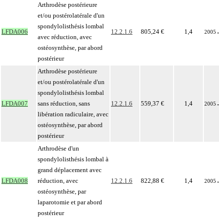
Arthrodèse postérieure
et/ou postérolatérale d'un
spondylolisthésis lombal
LFDA006
12.2.1.6
805,24 €
1,4
2005
avec réduction, avec
ostéosynthèse, par abord
postérieur
Arthrodèse postérieure
et/ou postérolatérale d'un
spondylolisthésis lombal
LFDA007
sans réduction, sans
12.2.1.6
559,37 €
1,4
2005
libération radiculaire, avec
ostéosynthèse, par abord
postérieur
Arthrodèse d'un
spondylolisthésis lombal à
grand déplacement avec
LFDA008
réduction, avec
12.2.1.6
822,88 €
1,4
2005
ostéosynthèse, par
laparotomie et par abord
postérieur