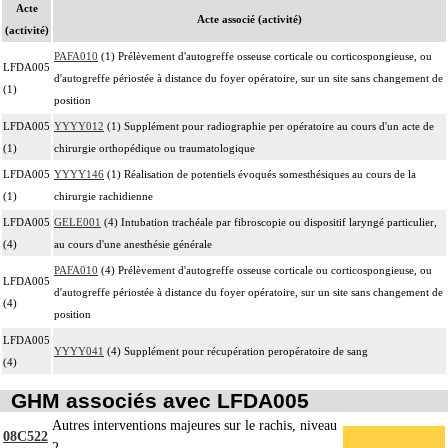
Acte
Acte associé (activité)
(activité)
PAFA010
(1) Prélèvement d'autogreffe osseuse corticale ou corticospongieuse, ou
LFDA005
d'autogreffe périostée à distance du foyer opératoire, sur un site sans changement de
(1)
position
LFDA005
YYYY012
(1) Supplément pour radiographie per opératoire au cours d'un acte de
(1)
chirurgie orthopédique ou traumatologique
LFDA005
YYYY146
(1) Réalisation de potentiels évoqués somesthésiques au cours de la
(1)
chirurgie rachidienne
LFDA005
GELE001
(4) Intubation trachéale par fibroscopie ou dispositif laryngé particulier,
(4)
au cours d'une anesthésie générale
PAFA010
(4) Prélèvement d'autogreffe osseuse corticale ou corticospongieuse, ou
LFDA005
d'autogreffe périostée à distance du foyer opératoire, sur un site sans changement de
(4)
position
LFDA005
YYYY041
(4) Supplément pour récupération peropératoire de sang
(4)
GHM associés avec LFDA005
Autres interventions majeures sur le rachis, niveau
08C522
2