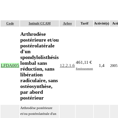
Code
Intitulé CCAM
Arbre
Tarif
Activité(s)
Acti
Arthrodèse
postérieure et/ou
postérolatérale
d'un
spondylolisthésis
461,11 €
lombal sans
LFDA005
12.2.1.6
1,4
2005
réduction, sans
Remboursement
libération
radiculaire, sans
ostéosynthèse,
par abord
postérieur
Arthrodèse postérieure
et/ou postérolatérale d'un