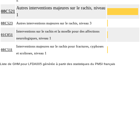
Autres interventions majeures sur le rachis, niveau
08C521
1
08C523
Autres interventions majeures sur le rachis, niveau 3
Interventions sur le rachis et la moelle pour des affections
01C051
neurologiques, niveau 1
Interventions majeures sur le rachis pour fractures, cyphoses
08C511
et scolioses, niveau 1
Liste de GHM pour LFDA005 générée à partir des statistiques du PMSI français