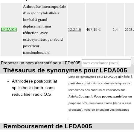
Arthrodèse intercorporéale
d'un spondylolisthésis
lombal à grand
déplacement sans
LFDA014
12.2.1.6
467,19 €
1,4
2005
réduction, avec
ostéosynthèse, par abord
postérieur
translombosacral
Proposer un nom alternatif pour LFDA005
Thésaurus de synonymes pour LFDA005
Liste de synonymes pour LFDA005 générée à
Arthrodèse post/post.lat
partir des contributions et des statistiques de
sp.listhesis lomb. sans
recherches des codeurs et codeuses sur
réduc libér radic O.S
AideAuCodage.fr.
Vous pouvez participer
en
proposant d'autres noms d'acte (dans la case
ci-dessus), voire en envoyant vos thésaurus
Remboursement de LFDA005