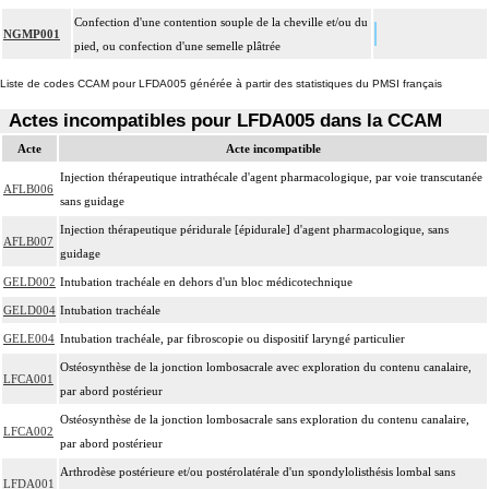
Confection d'une contention souple de la cheville et/ou du
NGMP001
pied, ou confection d'une semelle plâtrée
Liste de codes CCAM pour LFDA005 générée à partir des statistiques du PMSI français
Actes incompatibles pour LFDA005 dans la CCAM
Acte
Acte incompatible
Injection thérapeutique intrathécale d'agent pharmacologique, par voie transcutanée
AFLB006
sans guidage
Injection thérapeutique péridurale [épidurale] d'agent pharmacologique, sans
AFLB007
guidage
GELD002
Intubation trachéale en dehors d'un bloc médicotechnique
GELD004
Intubation trachéale
GELE004
Intubation trachéale, par fibroscopie ou dispositif laryngé particulier
Ostéosynthèse de la jonction lombosacrale avec exploration du contenu canalaire,
LFCA001
par abord postérieur
Ostéosynthèse de la jonction lombosacrale sans exploration du contenu canalaire,
LFCA002
par abord postérieur
Arthrodèse postérieure et/ou postérolatérale d'un spondylolisthésis lombal sans
LFDA001