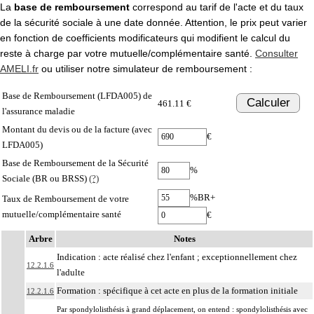
La
base de remboursement
correspond au tarif de l'acte et du taux
de la sécurité sociale à une date donnée. Attention, le prix peut varier
en fonction de coefficients modificateurs qui modifient le calcul du
reste à charge par votre mutuelle/complémentaire santé.
Consulter
AMELI.fr
ou utiliser notre simulateur de remboursement :
Base de Remboursement (LFDA005) de
Calculer
461.11 €
l'assurance maladie
Montant du devis ou de la facture (avec
€
LFDA005)
Base de Remboursement de la Sécurité
%
Sociale (BR ou BRSS)
(?)
%BR+
Taux de Remboursement de votre
mutuelle/complémentaire santé
€
Arbre
Notes
Indication : acte réalisé chez l'enfant ; exceptionnellement chez
12.2.1.6
l'adulte
Formation : spécifique à cet acte en plus de la formation initiale
12.2.1.6
Par spondylolisthésis à grand déplacement, on entend : spondylolisthésis avec