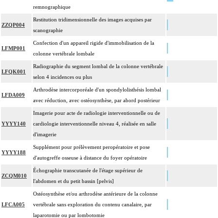
remnographique
Restitution tridimensionnelle des images acquises par
ZZQP004
scanographie
Confection d'un appareil rigide d'immobilisation de la
LFMP001
colonne vertébrale lombale
Radiographie du segment lombal de la colonne vertébrale
LFQK001
selon 4 incidences ou plus
Arthrodèse intercorporéale d'un spondylolisthésis lombal
LFDA009
avec réduction, avec ostéosynthèse, par abord postérieur
Imagerie pour acte de radiologie interventionnelle ou de
YYYY140
cardiologie interventionnelle niveau 4, réalisée en salle
d'imagerie
Supplément pour prélèvement peropératoire et pose
YYYY188
d'autogreffe osseuse à distance du foyer opératoire
Échographie transcutanée de l'étage supérieur de
ZCQM010
l'abdomen et du petit bassin [pelvis]
Ostéosynthèse et/ou arthrodèse antérieure de la colonne
LFCA005
vertébrale sans exploration du contenu canalaire, par
laparotomie ou par lombotomie