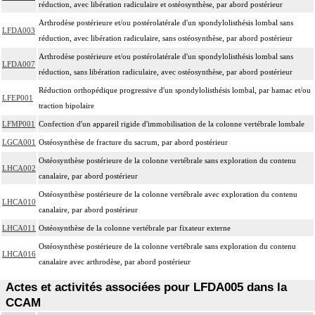
réduction, avec libération radiculaire et ostéosynthèse, par abord postérieur
Arthrodèse postérieure et/ou postérolatérale d'un spondylolisthésis lombal sans
LFDA003
réduction, avec libération radiculaire, sans ostéosynthèse, par abord postérieur
Arthrodèse postérieure et/ou postérolatérale d'un spondylolisthésis lombal sans
LFDA007
réduction, sans libération radiculaire, avec ostéosynthèse, par abord postérieur
Réduction orthopédique progressive d'un spondylolisthésis lombal, par hamac et/ou
LFEP001
traction bipolaire
LFMP001
Confection d'un appareil rigide d'immobilisation de la colonne vertébrale lombale
LGCA001
Ostéosynthèse de fracture du sacrum, par abord postérieur
Ostéosynthèse postérieure de la colonne vertébrale sans exploration du contenu
LHCA002
canalaire, par abord postérieur
Ostéosynthèse postérieure de la colonne vertébrale avec exploration du contenu
LHCA010
canalaire, par abord postérieur
LHCA011
Ostéosynthèse de la colonne vertébrale par fixateur externe
Ostéosynthèse postérieure de la colonne vertébrale sans exploration du contenu
LHCA016
canalaire avec arthrodèse, par abord postérieur
Actes et activités associées pour LFDA005 dans la
CCAM