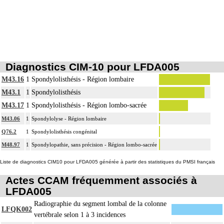
L'arthrodèse de la colonne vertébrale inclut l'avivement des surfaces
12
articulaires, la préparation du site et la pose d'un greffon modelé.
Les radiographies, scanographies et remnographies [IRM] d'un segment de la
12
colonne vertébrale incluent l'étude des zones transitionnelles adjacentes.
Diagnostics CIM-10 pour LFDA005
M43.16
1
Spondylolisthésis - Région lombaire
M43.1
1
Spondylolisthésis
M43.17
1
Spondylolisthésis - Région lombo-sacrée
M43.06
1
Spondylolyse - Région lombaire
Q76.2
1
Spondylolisthésis congénital
M48.97
1
Spondylopathie, sans précision - Région lombo-sacrée
Liste de diagnostics CIM10 pour LFDA005 générée à partir des statistiques du PMSI français
Actes CCAM fréquemment associés à
LFDA005
Radiographie du segment lombal de la colonne
LFQK002
vertébrale selon 1 à 3 incidences