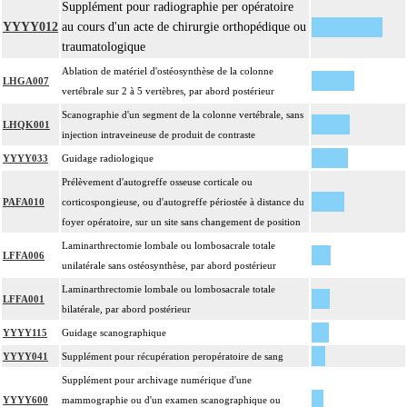
Supplément pour radiographie per opératoire
YYYY012
au cours d'un acte de chirurgie orthopédique ou
traumatologique
Ablation de matériel d'ostéosynthèse de la colonne
LHGA007
vertébrale sur 2 à 5 vertèbres, par abord postérieur
Scanographie d'un segment de la colonne vertébrale, sans
LHQK001
injection intraveineuse de produit de contraste
YYYY033
Guidage radiologique
Prélèvement d'autogreffe osseuse corticale ou
PAFA010
corticospongieuse, ou d'autogreffe périostée à distance du
foyer opératoire, sur un site sans changement de position
Laminarthrectomie lombale ou lombosacrale totale
LFFA006
unilatérale sans ostéosynthèse, par abord postérieur
Laminarthrectomie lombale ou lombosacrale totale
LFFA001
bilatérale, par abord postérieur
YYYY115
Guidage scanographique
YYYY041
Supplément pour récupération peropératoire de sang
Supplément pour archivage numérique d'une
YYYY600
mammographie ou d'un examen scanographique ou