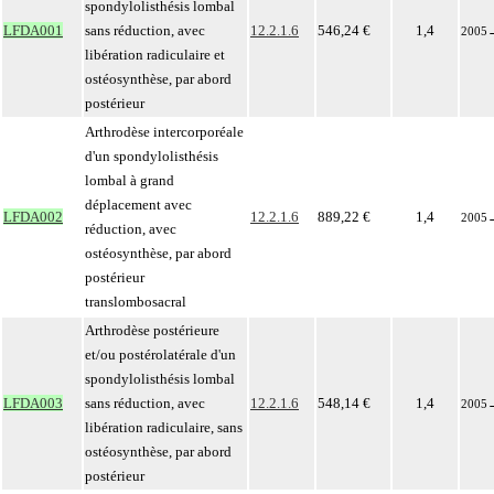
spondylolisthésis lombal
LFDA001
sans réduction, avec
12.2.1.6
546,24 €
1,4
2005
libération radiculaire et
ostéosynthèse, par abord
postérieur
Arthrodèse intercorporéale
d'un spondylolisthésis
lombal à grand
déplacement avec
LFDA002
12.2.1.6
889,22 €
1,4
2005
réduction, avec
ostéosynthèse, par abord
postérieur
translombosacral
Arthrodèse postérieure
et/ou postérolatérale d'un
spondylolisthésis lombal
LFDA003
sans réduction, avec
12.2.1.6
548,14 €
1,4
2005
libération radiculaire, sans
ostéosynthèse, par abord
postérieur