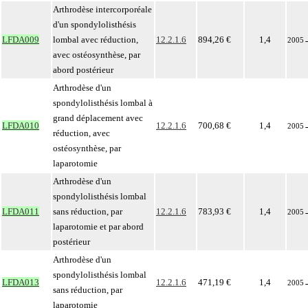
Arthrodèse intercorporéale
d'un spondylolisthésis
LFDA009
lombal avec réduction,
12.2.1.6
894,26 €
1,4
2005
avec ostéosynthèse, par
abord postérieur
Arthrodèse d'un
spondylolisthésis lombal à
grand déplacement avec
LFDA010
12.2.1.6
700,68 €
1,4
2005
réduction, avec
ostéosynthèse, par
laparotomie
Arthrodèse d'un
spondylolisthésis lombal
LFDA011
sans réduction, par
12.2.1.6
783,93 €
1,4
2005
laparotomie et par abord
postérieur
Arthrodèse d'un
spondylolisthésis lombal
LFDA013
12.2.1.6
471,19 €
1,4
2005
sans réduction, par
laparotomie