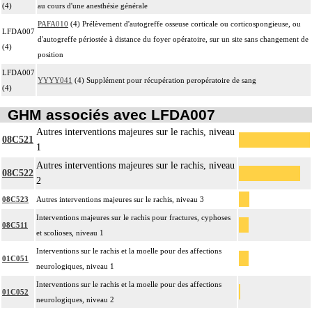
(4)
au cours d'une anesthésie générale
PAFA010
(4) Prélèvement d'autogreffe osseuse corticale ou corticospongieuse, ou
LFDA007
d'autogreffe périostée à distance du foyer opératoire, sur un site sans changement de
(4)
position
LFDA007
YYYY041
(4) Supplément pour récupération peropératoire de sang
(4)
GHM associés avec LFDA007
Autres interventions majeures sur le rachis, niveau
08C521
1
Autres interventions majeures sur le rachis, niveau
08C522
2
08C523
Autres interventions majeures sur le rachis, niveau 3
Interventions majeures sur le rachis pour fractures, cyphoses
08C511
et scolioses, niveau 1
Interventions sur le rachis et la moelle pour des affections
01C051
neurologiques, niveau 1
Interventions sur le rachis et la moelle pour des affections
01C052
neurologiques, niveau 2