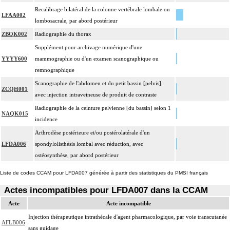
Recalibrage bilatéral de la colonne vertébrale lombale ou
LFAA002
lombosacrale, par abord postérieur
ZBQK002
Radiographie du thorax
Supplément pour archivage numérique d'une
YYYY600
mammographie ou d'un examen scanographique ou
remnographique
Scanographie de l'abdomen et du petit bassin [pelvis],
ZCQH001
avec injection intraveineuse de produit de contraste
Radiographie de la ceinture pelvienne [du bassin] selon 1
NAQK015
incidence
Arthrodèse postérieure et/ou postérolatérale d'un
LFDA006
spondylolisthésis lombal avec réduction, avec
ostéosynthèse, par abord postérieur
Liste de codes CCAM pour LFDA007 générée à partir des statistiques du PMSI français
Actes incompatibles pour LFDA007 dans la CCAM
Acte
Acte incompatible
Injection thérapeutique intrathécale d'agent pharmacologique, par voie transcutanée
AFLB006
sans guidage