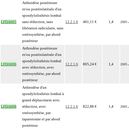
Arthrodèse postérieure
et/ou postérolatérale d'un
spondylolisthésis lombal
LFDA005
sans réduction, sans
12.2.1.6
461,11 €
1,4
2005
libération radiculaire, sans
ostéosynthèse, par abord
postérieur
Arthrodèse postérieure
et/ou postérolatérale d'un
spondylolisthésis lombal
LFDA006
12.2.1.6
805,24 €
1,4
2005
avec réduction, avec
ostéosynthèse, par abord
postérieur
Arthrodèse d'un
spondylolisthésis lombal à
grand déplacement avec
LFDA008
réduction, avec
12.2.1.6
822,88 €
1,4
2005
ostéosynthèse, par
laparotomie et par abord
postérieur