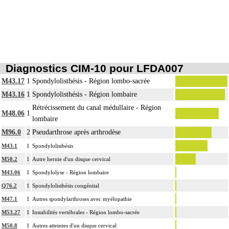
colonne vertébrale incluent l'étude des zones transitionnelles adjacentes.
Diagnostics CIM-10 pour LFDA007
M43.17
1
Spondylolisthésis - Région lombo-sacrée
M43.16
1
Spondylolisthésis - Région lombaire
Rétrécissement du canal médullaire - Région
M48.06
1
lombaire
M96.0
2
Pseudarthrose après arthrodèse
M43.1
1
Spondylolisthésis
M50.2
1
Autre hernie d'un disque cervical
M43.06
1
Spondylolyse - Région lombaire
Q76.2
1
Spondylolisthésis congénital
M47.1
1
Autres spondylarthroses avec myélopathie
M53.27
1
Instabilités vertébrales - Région lombo-sacrée
M50.8
1
Autres atteintes d'un disque cervical