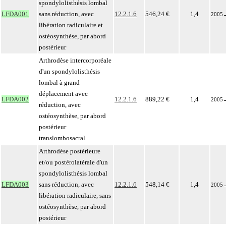
spondylolisthésis lombal
LFDA001
sans réduction, avec
12.2.1.6
546,24 €
1,4
2005
libération radiculaire et
ostéosynthèse, par abord
postérieur
Arthrodèse intercorporéale
d'un spondylolisthésis
lombal à grand
déplacement avec
LFDA002
12.2.1.6
889,22 €
1,4
2005
réduction, avec
ostéosynthèse, par abord
postérieur
translombosacral
Arthrodèse postérieure
et/ou postérolatérale d'un
spondylolisthésis lombal
LFDA003
sans réduction, avec
12.2.1.6
548,14 €
1,4
2005
libération radiculaire, sans
ostéosynthèse, par abord
postérieur