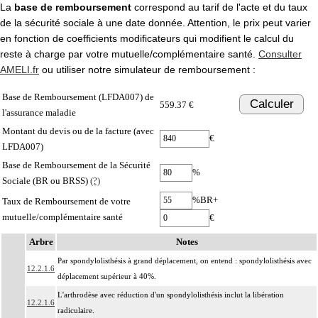
La
base de remboursement
correspond au tarif de l'acte et du taux
de la sécurité sociale à une date donnée. Attention, le prix peut varier
en fonction de coefficients modificateurs qui modifient le calcul du
reste à charge par votre mutuelle/complémentaire santé.
Consulter
AMELI.fr
ou utiliser notre simulateur de remboursement :
Base de Remboursement (LFDA007) de
Calculer
559.37 €
l'assurance maladie
Montant du devis ou de la facture (avec
€
LFDA007)
Base de Remboursement de la Sécurité
%
Sociale (BR ou BRSS)
(?)
%BR+
Taux de Remboursement de votre
mutuelle/complémentaire santé
€
Arbre
Notes
Par spondylolisthésis à grand déplacement, on entend : spondylolisthésis avec
12.2.1.6
déplacement supérieur à 40%.
L'arthrodèse avec réduction d'un spondylolisthésis inclut la libération
12.2.1.6
radiculaire.