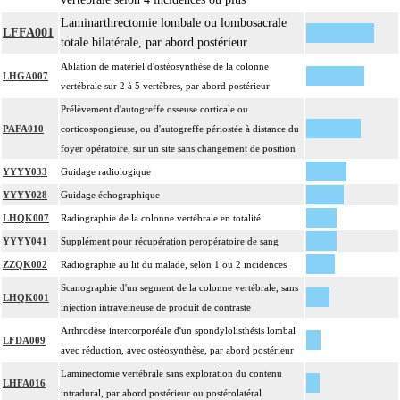
Laminarthrectomie lombale ou lombosacrale
LFFA001
totale bilatérale, par abord postérieur
Ablation de matériel d'ostéosynthèse de la colonne
LHGA007
vertébrale sur 2 à 5 vertèbres, par abord postérieur
Prélèvement d'autogreffe osseuse corticale ou
PAFA010
corticospongieuse, ou d'autogreffe périostée à distance du
foyer opératoire, sur un site sans changement de position
YYYY033
Guidage radiologique
YYYY028
Guidage échographique
LHQK007
Radiographie de la colonne vertébrale en totalité
YYYY041
Supplément pour récupération peropératoire de sang
ZZQK002
Radiographie au lit du malade, selon 1 ou 2 incidences
Scanographie d'un segment de la colonne vertébrale, sans
LHQK001
injection intraveineuse de produit de contraste
Arthrodèse intercorporéale d'un spondylolisthésis lombal
LFDA009
avec réduction, avec ostéosynthèse, par abord postérieur
Laminectomie vertébrale sans exploration du contenu
LHFA016
intradural, par abord postérieur ou postérolatéral