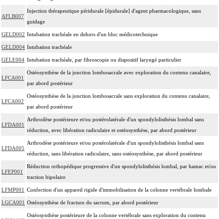
Injection thérapeutique péridurale [épidurale] d'agent pharmacologique, sans
AFLB007
guidage
GELD002
Intubation trachéale en dehors d'un bloc médicotechnique
GELD004
Intubation trachéale
GELE004
Intubation trachéale, par fibroscopie ou dispositif laryngé particulier
Ostéosynthèse de la jonction lombosacrale avec exploration du contenu canalaire,
LFCA001
par abord postérieur
Ostéosynthèse de la jonction lombosacrale sans exploration du contenu canalaire,
LFCA002
par abord postérieur
Arthrodèse postérieure et/ou postérolatérale d'un spondylolisthésis lombal sans
LFDA001
réduction, avec libération radiculaire et ostéosynthèse, par abord postérieur
Arthrodèse postérieure et/ou postérolatérale d'un spondylolisthésis lombal sans
LFDA005
réduction, sans libération radiculaire, sans ostéosynthèse, par abord postérieur
Réduction orthopédique progressive d'un spondylolisthésis lombal, par hamac et/ou
LFEP001
traction bipolaire
LFMP001
Confection d'un appareil rigide d'immobilisation de la colonne vertébrale lombale
LGCA001
Ostéosynthèse de fracture du sacrum, par abord postérieur
Ostéosynthèse postérieure de la colonne vertébrale sans exploration du contenu