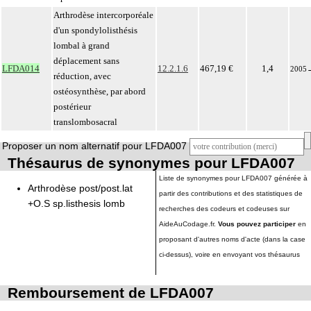
Arthrodèse intercorporéale
d'un spondylolisthésis
lombal à grand
déplacement sans
LFDA014
12.2.1.6
467,19 €
1,4
2005
réduction, avec
ostéosynthèse, par abord
postérieur
translombosacral
Proposer un nom alternatif pour LFDA007
Thésaurus de synonymes pour LFDA007
Liste de synonymes pour LFDA007 générée à
Arthrodèse post/post.lat
partir des contributions et des statistiques de
+O.S sp.listhesis lomb
recherches des codeurs et codeuses sur
AideAuCodage.fr.
Vous pouvez participer
en
proposant d'autres noms d'acte (dans la case
ci-dessus), voire en envoyant vos thésaurus
Remboursement de LFDA007