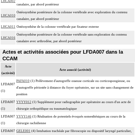
LHCA002
canalaire, par abord postérieur
Ostéosynthèse postérieure de la colonne vertébrale avec exploration du contenu
LHCA010
canalaire, par abord postérieur
LHCA011
Ostéosynthèse de la colonne vertébrale par fixateur externe
Ostéosynthèse postérieure de la colonne vertébrale sans exploration du contenu
LHCA016
canalaire avec arthrodèse, par abord postérieur
Actes et activités associées pour LFDA007 dans la
CCAM
Acte
Acte associé (activité)
(activité)
PAFA010
(1) Prélèvement d'autogreffe osseuse corticale ou corticospongieuse, ou
LFDA007
d'autogreffe périostée à distance du foyer opératoire, sur un site sans changement de
(1)
position
LFDA007
YYYY012
(1) Supplément pour radiographie per opératoire au cours d'un acte de
(1)
chirurgie orthopédique ou traumatologique
LFDA007
YYYY146
(1) Réalisation de potentiels évoqués somesthésiques au cours de la
(1)
chirurgie rachidienne
LFDA007
GELE001
(4) Intubation trachéale par fibroscopie ou dispositif laryngé particulier,