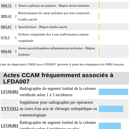
M40.15
1
Autres cyphoses secondaires - Région dorso-lombaire
Rétrécissement du canal rachidien par tissu conjonctif -
M99.43
2
Lombo-sacrée
M43.07
1
Spondylolyse - Région lombo-sacrée
Scoliose congénitale due à une malformation osseuse
Q76.3
1
congénitale
Autres spondylopathies inflammatoires précisées - Région
M46.86
2
lombaire
Liste de diagnostics CIM10 pour LFDA007 générée à partir des statistiques du PMSI français
Actes CCAM fréquemment associés à
LFDA007
Radiographie du segment lombal de la colonne
LFQK002
vertébrale selon 1 à 3 incidences
Supplément pour radiographie per opératoire
YYYY012
au cours d'un acte de chirurgie orthopédique ou
traumatologique
Radiographie du segment lombal de la colonne
LFQK001
vertébrale selon 4 incidences ou plus