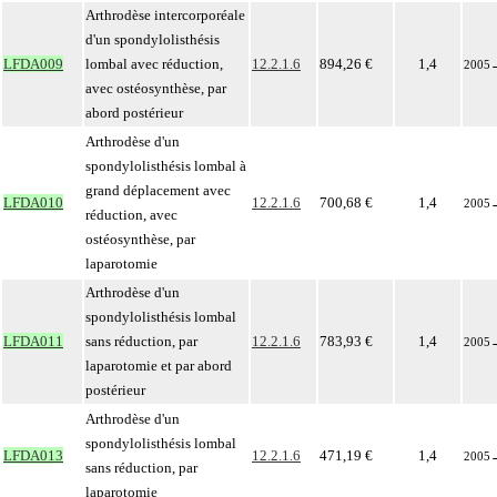
Arthrodèse intercorporéale
d'un spondylolisthésis
LFDA009
lombal avec réduction,
12.2.1.6
894,26 €
1,4
2005
avec ostéosynthèse, par
abord postérieur
Arthrodèse d'un
spondylolisthésis lombal à
grand déplacement avec
LFDA010
12.2.1.6
700,68 €
1,4
2005
réduction, avec
ostéosynthèse, par
laparotomie
Arthrodèse d'un
spondylolisthésis lombal
LFDA011
sans réduction, par
12.2.1.6
783,93 €
1,4
2005
laparotomie et par abord
postérieur
Arthrodèse d'un
spondylolisthésis lombal
LFDA013
12.2.1.6
471,19 €
1,4
2005
sans réduction, par
laparotomie