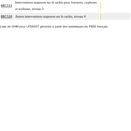
Interventions majeures sur le rachis pour fractures, cyphoses
08C513
et scolioses, niveau 3
08C524
Autres interventions majeures sur le rachis, niveau 4
Liste de GHM pour LFDA007 générée à partir des statistiques du PMSI français