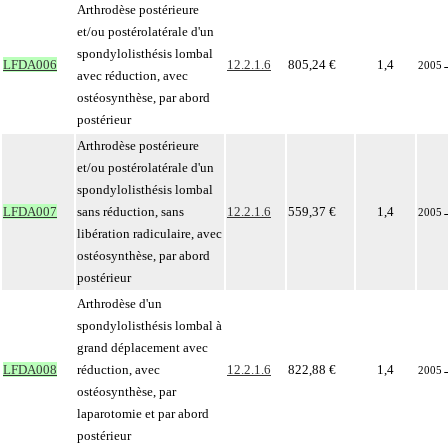
Arthrodèse postérieure
et/ou postérolatérale d'un
spondylolisthésis lombal
LFDA006
12.2.1.6
805,24 €
1,4
2005
avec réduction, avec
ostéosynthèse, par abord
postérieur
Arthrodèse postérieure
et/ou postérolatérale d'un
spondylolisthésis lombal
LFDA007
sans réduction, sans
12.2.1.6
559,37 €
1,4
2005
libération radiculaire, avec
ostéosynthèse, par abord
postérieur
Arthrodèse d'un
spondylolisthésis lombal à
grand déplacement avec
LFDA008
réduction, avec
12.2.1.6
822,88 €
1,4
2005
ostéosynthèse, par
laparotomie et par abord
postérieur