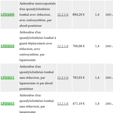
Arthrodèse intercorporéale
d'un spondylolisthésis
LFDA009
lombal avec réduction,
12.2.1.6
894,26 €
1,4
2005
avec ostéosynthèse, par
abord postérieur
Arthrodèse d'un
spondylolisthésis lombal à
grand déplacement avec
LFDA010
12.2.1.6
700,68 €
1,4
2005
réduction, avec
ostéosynthèse, par
laparotomie
Arthrodèse d'un
spondylolisthésis lombal
LFDA011
sans réduction, par
12.2.1.6
783,93 €
1,4
2005
laparotomie et par abord
postérieur
Arthrodèse d'un
spondylolisthésis lombal
LFDA013
12.2.1.6
471,19 €
1,4
2005
sans réduction, par
laparotomie