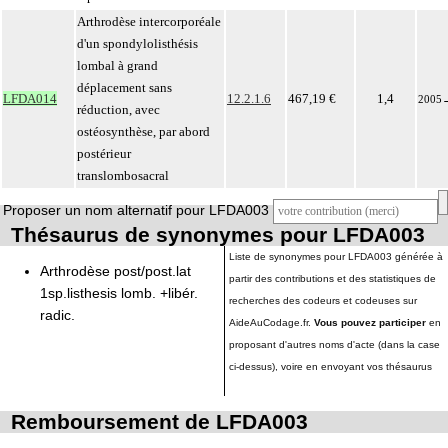
Arthrodèse intercorporéale
d'un spondylolisthésis
lombal à grand
déplacement sans
LFDA014
12.2.1.6
467,19 €
1,4
2005
réduction, avec
ostéosynthèse, par abord
postérieur
translombosacral
Proposer un nom alternatif pour LFDA003
Thésaurus de synonymes pour LFDA003
Liste de synonymes pour LFDA003 générée à
Arthrodèse post/post.lat
partir des contributions et des statistiques de
1sp.listhesis lomb. +libér.
recherches des codeurs et codeuses sur
radic.
AideAuCodage.fr.
Vous pouvez participer
en
proposant d'autres noms d'acte (dans la case
ci-dessus), voire en envoyant vos thésaurus
Remboursement de LFDA003