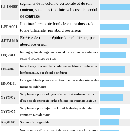
segments de la colonne vertébrale et de son
LHQN001
contenu, sans injection intraveineuse de produit
de contraste
Laminarthrectomie lombale ou lombosacrale
LFFA001
totale bilatérale, par abord postérieur
Exérèse de tumeur épidurale rachidienne, par
AFFA010
abord postérieur
Radiographie du segment lombal de la colonne vertébrale
LFQK001
selon 4 incidences ou plus
Recalibrage bilatéral de la colonne vertébrale lombale ou
LFAA002
lombosacrale, par abord postérieur
Échographie-doppler des artères iliaques et des artères des
EDQM001
membres inférieurs
Supplément pour radiographie per opératoire au cours
YYYY012
d'un acte de chirurgie orthopédique ou traumatologique
Supplément pour injection intrathécale de produit de
YYYY057
contraste radiologique
AFQH002
Saccoradiculographie
Scanographie d'un segment de la colonne vertébrale, sans