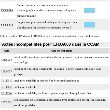
Supplément pour archivage numérique d'une
YYYY600
mammographie ou d'un examen scanographique ou
remnographique
Supplément pour réalisation de gaz du sang au cours
YYYY232
d'exploration fonctionnelle respiratoire niveau 3
Liste de codes CCAM pour LFDA003 générée à partir des statistiques du PMSI français
Actes incompatibles pour LFDA003 dans la CCAM
Acte
Acte incompatible
Injection thérapeutique intrathécale d'agent pharmacologique, par voie transcutanée
AFLB006
sans guidage
Injection thérapeutique péridurale [épidurale] d'agent pharmacologique, sans
AFLB007
guidage
GELD002
Intubation trachéale en dehors d'un bloc médicotechnique
GELD004
Intubation trachéale
GELE004
Intubation trachéale, par fibroscopie ou dispositif laryngé particulier
Ostéosynthèse de la jonction lombosacrale avec exploration du contenu canalaire,
LFCA001
par abord postérieur