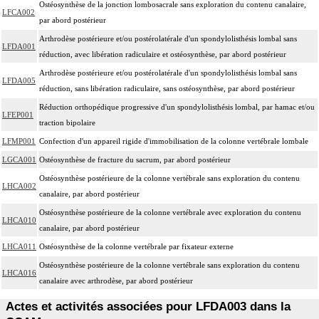
Ostéosynthèse de la jonction lombosacrale sans exploration du contenu canalaire,
LFCA002
par abord postérieur
Arthrodèse postérieure et/ou postérolatérale d'un spondylolisthésis lombal sans
LFDA001
réduction, avec libération radiculaire et ostéosynthèse, par abord postérieur
Arthrodèse postérieure et/ou postérolatérale d'un spondylolisthésis lombal sans
LFDA005
réduction, sans libération radiculaire, sans ostéosynthèse, par abord postérieur
Réduction orthopédique progressive d'un spondylolisthésis lombal, par hamac et/ou
LFEP001
traction bipolaire
LFMP001
Confection d'un appareil rigide d'immobilisation de la colonne vertébrale lombale
LGCA001
Ostéosynthèse de fracture du sacrum, par abord postérieur
Ostéosynthèse postérieure de la colonne vertébrale sans exploration du contenu
LHCA002
canalaire, par abord postérieur
Ostéosynthèse postérieure de la colonne vertébrale avec exploration du contenu
LHCA010
canalaire, par abord postérieur
LHCA011
Ostéosynthèse de la colonne vertébrale par fixateur externe
Ostéosynthèse postérieure de la colonne vertébrale sans exploration du contenu
LHCA016
canalaire avec arthrodèse, par abord postérieur
Actes et activités associées pour LFDA003 dans la