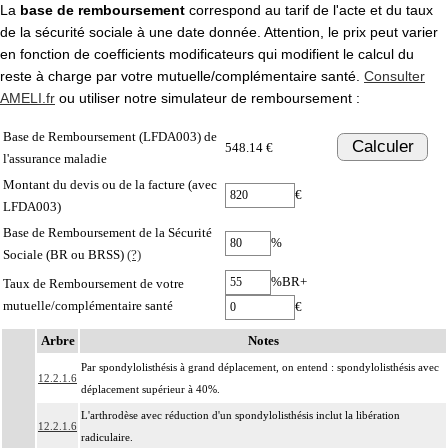
La
base de remboursement
correspond au tarif de l'acte et du taux
de la sécurité sociale à une date donnée. Attention, le prix peut varier
en fonction de coefficients modificateurs qui modifient le calcul du
reste à charge par votre mutuelle/complémentaire santé.
Consulter
AMELI.fr
ou utiliser notre simulateur de remboursement :
Base de Remboursement (LFDA003) de
Calculer
548.14 €
l'assurance maladie
Montant du devis ou de la facture (avec
€
LFDA003)
Base de Remboursement de la Sécurité
%
Sociale (BR ou BRSS)
(?)
%BR+
Taux de Remboursement de votre
mutuelle/complémentaire santé
€
Arbre
Notes
Par spondylolisthésis à grand déplacement, on entend : spondylolisthésis avec
12.2.1.6
déplacement supérieur à 40%.
L'arthrodèse avec réduction d'un spondylolisthésis inclut la libération
12.2.1.6
radiculaire.