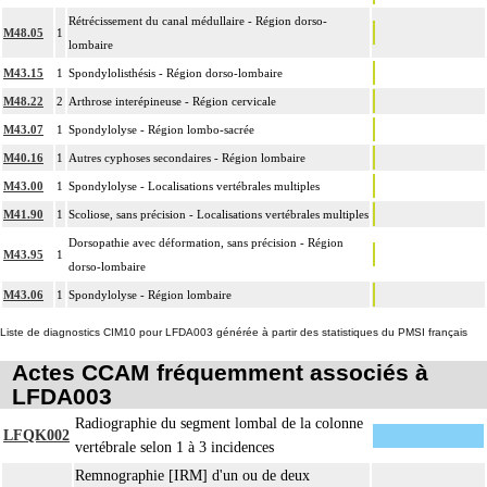
Rétrécissement du canal médullaire - Région dorso-
M48.05
1
lombaire
M43.15
1
Spondylolisthésis - Région dorso-lombaire
M48.22
2
Arthrose interépineuse - Région cervicale
M43.07
1
Spondylolyse - Région lombo-sacrée
M40.16
1
Autres cyphoses secondaires - Région lombaire
M43.00
1
Spondylolyse - Localisations vertébrales multiples
M41.90
1
Scoliose, sans précision - Localisations vertébrales multiples
Dorsopathie avec déformation, sans précision - Région
M43.95
1
dorso-lombaire
M43.06
1
Spondylolyse - Région lombaire
Liste de diagnostics CIM10 pour LFDA003 générée à partir des statistiques du PMSI français
Actes CCAM fréquemment associés à
LFDA003
Radiographie du segment lombal de la colonne
LFQK002
vertébrale selon 1 à 3 incidences
Remnographie [IRM] d'un ou de deux