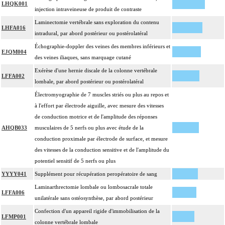
LHQK001
injection intraveineuse de produit de contraste
Laminectomie vertébrale sans exploration du contenu
LHFA016
intradural, par abord postérieur ou postérolatéral
Échographie-doppler des veines des membres inférieurs et
EJQM004
des veines iliaques, sans marquage cutané
Exérèse d'une hernie discale de la colonne vertébrale
LFFA002
lombale, par abord postérieur ou postérolatéral
Électromyographie de 7 muscles striés ou plus au repos et
à l'effort par électrode aiguille, avec mesure des vitesses
de conduction motrice et de l'amplitude des réponses
AHQB033
musculaires de 5 nerfs ou plus avec étude de la
conduction proximale par électrode de surface, et mesure
des vitesses de la conduction sensitive et de l'amplitude du
potentiel sensitif de 5 nerfs ou plus
YYYY041
Supplément pour récupération peropératoire de sang
Laminarthrectomie lombale ou lombosacrale totale
LFFA006
unilatérale sans ostéosynthèse, par abord postérieur
Confection d'un appareil rigide d'immobilisation de la
LFMP001
colonne vertébrale lombale