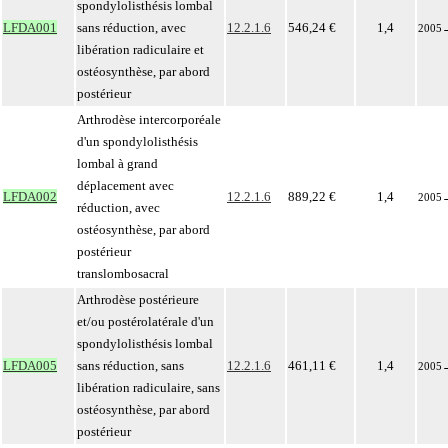
spondylolisthésis lombal
LFDA001
sans réduction, avec
12.2.1.6
546,24 €
1,4
2005
libération radiculaire et
ostéosynthèse, par abord
postérieur
Arthrodèse intercorporéale
d'un spondylolisthésis
lombal à grand
déplacement avec
LFDA002
12.2.1.6
889,22 €
1,4
2005
réduction, avec
ostéosynthèse, par abord
postérieur
translombosacral
Arthrodèse postérieure
et/ou postérolatérale d'un
spondylolisthésis lombal
LFDA005
sans réduction, sans
12.2.1.6
461,11 €
1,4
2005
libération radiculaire, sans
ostéosynthèse, par abord
postérieur