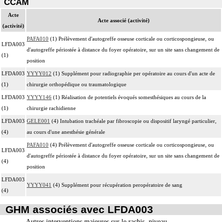
CCAM
Acte
Acte associé (activité)
(activité)
PAFA010
(1) Prélèvement d'autogreffe osseuse corticale ou corticospongieuse, ou
LFDA003
d'autogreffe périostée à distance du foyer opératoire, sur un site sans changement de
(1)
position
LFDA003
YYYY012
(1) Supplément pour radiographie per opératoire au cours d'un acte de
(1)
chirurgie orthopédique ou traumatologique
LFDA003
YYYY146
(1) Réalisation de potentiels évoqués somesthésiques au cours de la
(1)
chirurgie rachidienne
LFDA003
GELE001
(4) Intubation trachéale par fibroscopie ou dispositif laryngé particulier,
(4)
au cours d'une anesthésie générale
PAFA010
(4) Prélèvement d'autogreffe osseuse corticale ou corticospongieuse, ou
LFDA003
d'autogreffe périostée à distance du foyer opératoire, sur un site sans changement de
(4)
position
LFDA003
YYYY041
(4) Supplément pour récupération peropératoire de sang
(4)
GHM associés avec LFDA003
Autres interventions majeures sur le rachis, niveau