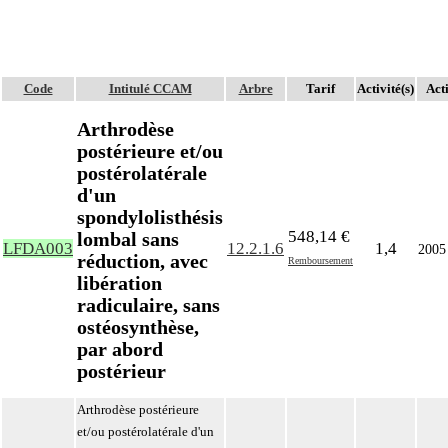
Code
Intitulé CCAM
Arbre
Tarif
Activité(s)
Acti
Arthrodèse
postérieure et/ou
postérolatérale
d'un
spondylolisthésis
548,14 €
lombal sans
LFDA003
12.2.1.6
1,4
2005
réduction, avec
Remboursement
libération
radiculaire, sans
ostéosynthèse,
par abord
postérieur
Arthrodèse postérieure
et/ou postérolatérale d'un