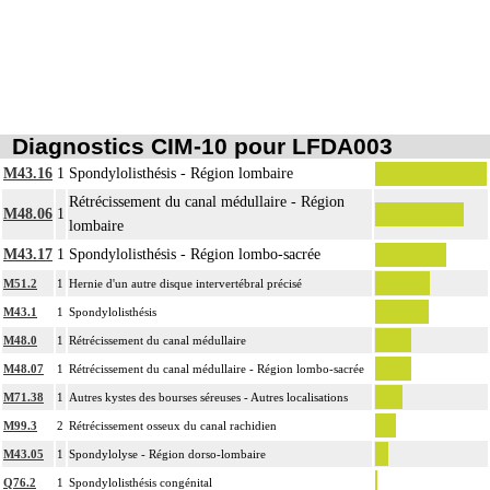
colonne vertébrale incluent l'étude des zones transitionnelles adjacentes.
Diagnostics CIM-10 pour LFDA003
M43.16
1
Spondylolisthésis - Région lombaire
Rétrécissement du canal médullaire - Région
M48.06
1
lombaire
M43.17
1
Spondylolisthésis - Région lombo-sacrée
M51.2
1
Hernie d'un autre disque intervertébral précisé
M43.1
1
Spondylolisthésis
M48.0
1
Rétrécissement du canal médullaire
M48.07
1
Rétrécissement du canal médullaire - Région lombo-sacrée
M71.38
1
Autres kystes des bourses séreuses - Autres localisations
M99.3
2
Rétrécissement osseux du canal rachidien
M43.05
1
Spondylolyse - Région dorso-lombaire
Q76.2
1
Spondylolisthésis congénital