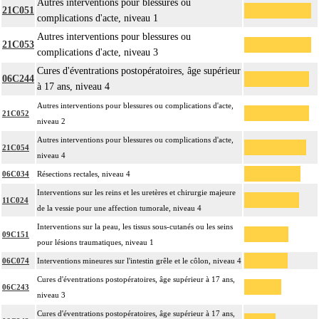
Autres interventions pour blessures ou
21C051
complications d'acte, niveau 1
Autres interventions pour blessures ou
21C053
complications d'acte, niveau 3
Cures d'éventrations postopératoires, âge supérieur
06C244
à 17 ans, niveau 4
Autres interventions pour blessures ou complications d'acte,
21C052
niveau 2
Autres interventions pour blessures ou complications d'acte,
21C054
niveau 4
06C034
Résections rectales, niveau 4
Interventions sur les reins et les uretères et chirurgie majeure
11C024
de la vessie pour une affection tumorale, niveau 4
Interventions sur la peau, les tissus sous-cutanés ou les seins
09C151
pour lésions traumatiques, niveau 1
06C074
Interventions mineures sur l'intestin grêle et le côlon, niveau 4
Cures d'éventrations postopératoires, âge supérieur à 17 ans,
06C243
niveau 3
Cures d'éventrations postopératoires, âge supérieur à 17 ans,