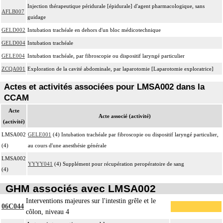
Injection thérapeutique péridurale [épidurale] d'agent pharmacologique, sans
AFLB007
guidage
GELD002
Intubation trachéale en dehors d'un bloc médicotechnique
GELD004
Intubation trachéale
GELE004
Intubation trachéale, par fibroscopie ou dispositif laryngé particulier
ZCQA001
Exploration de la cavité abdominale, par laparotomie [Laparotomie exploratrice]
Actes et activités associées pour LMSA002 dans la
CCAM
Acte
Acte associé (activité)
(activité)
LMSA002
GELE001
(4) Intubation trachéale par fibroscopie ou dispositif laryngé particulier,
(4)
au cours d'une anesthésie générale
LMSA002
YYYY041
(4) Supplément pour récupération peropératoire de sang
(4)
GHM associés avec LMSA002
Interventions majeures sur l'intestin grêle et le
06C044
côlon, niveau 4