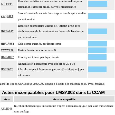
Pose d'un cathéter veineux central non tunnellisé pour
EPLF005
circulation extracorporelle, par voie transcutanée
Surveillance médicalisée du transport intrahospitalier d'un
ZZQP003
patient ventilé
Résection segmentaire unique de l'intestin grêle avec
HGFA007
rétablissement de la continuité, en dehors de l'occlusion,
par laparotomie
HHCA002
Colostomie cutanée, par laparotomie
YYYY020
Forfait de réanimation niveau B
HMFA007
Cholécystectomie, par laparotomie
Alimentation parentérale avec apport de 20 à 35
HSLF002
kilocalories par kilogramme par jour [kcal/kg/jour], par
24 heures
Liste de codes CCAM pour LMSA002 générée à partir des statistiques du PMSI français
Actes incompatibles pour LMSA002 dans la CCAM
Acte
Acte incompatible
Injection thérapeutique intrathécale d'agent pharmacologique, par voie transcutanée
AFLB006
sans guidage