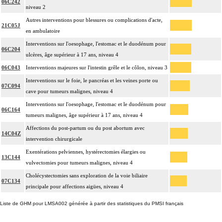
06C242
niveau 2
Autres interventions pour blessures ou complications d'acte,
21C05J
en ambulatoire
Interventions sur l'oesophage, l'estomac et le duodénum pour
06C204
ulcères, âge supérieur à 17 ans, niveau 4
06C043
Interventions majeures sur l'intestin grêle et le côlon, niveau 3
Interventions sur le foie, le pancréas et les veines porte ou
07C094
cave pour tumeurs malignes, niveau 4
Interventions sur l'oesophage, l'estomac et le duodénum pour
06C164
tumeurs malignes, âge supérieur à 17 ans, niveau 4
Affections du post-partum ou du post abortum avec
14C04Z
intervention chirurgicale
Exentérations pelviennes, hystérectomies élargies ou
13C144
vulvectomies pour tumeurs malignes, niveau 4
Cholécystectomies sans exploration de la voie biliaire
07C134
principale pour affections aigües, niveau 4
Liste de GHM pour LMSA002 générée à partir des statistiques du PMSI français