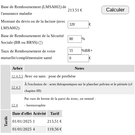
Base de Remboursement (LMSA002) de
Calculer
213.51 €
l'assurance maladie
Montant du devis ou de la facture (avec
€
LMSA002)
Base de Remboursement de la Sécurité
%
Sociale (BR ou BRSS)
(?)
%BR+
Taux de Remboursement de votre
mutuelle/complémentaire santé
€
Arbre
Notes
Avec ou sans : pose de prothèse
12.4.3.5
À l'exclusion de : actes thérapeutiques sur le plancher pelvien et le périnée (cf
12.4.3
chapitre 08)
Par cure de hernie de la paroi du tronc, on entend :
12.4
- herniorraphie
- hernioplastie prothétique ou non prothétique.
Date d'effet
Activité
Tarif
Tarifs
Par étage de la colonne vertébrale, on entend : hauteur occupée par deux
01/01/2025
1
213,51 €
12
vertèbres adjacentes, le disque intervertébral et les formations
01/01/2025
4
119,56 €
capsuloligamentaires intermédiaires.