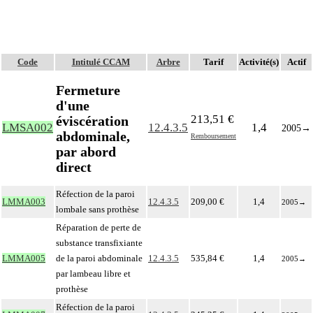
Code
Intitulé CCAM
Arbre
Tarif
Activité(s)
Actif
Fermeture
d'une
213,51 €
éviscération
LMSA002
12.4.3.5
1,4
2005
→
abdominale,
Remboursement
par abord
direct
Réfection de la paroi
LMMA003
12.4.3.5
209,00 €
1,4
2005
→
lombale sans prothèse
Réparation de perte de
substance transfixiante
LMMA005
de la paroi abdominale
12.4.3.5
535,84 €
1,4
2005
→
par lambeau libre et
prothèse
Réfection de la paroi