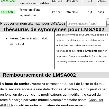
LMMA007
12.4.3.5
245,25 €
1,4
2005
→
lombale avec prothèse
Fermeture d'une
LMSA004
12.4.3.5
209,30 €
1,4
2005
→
laparostomie
Proposer un nom alternatif pour LMSA002
Thésaurus de synonymes pour LMSA002
Liste de synonymes pour LMSA002 générée à
Ferm. 1éviscération abd.
partir des contributions et des statistiques de
ab. direct
recherches des codeurs et codeuses sur
AideAuCodage.fr.
Vous pouvez participer
en
proposant d'autres noms d'acte (dans la case
ci-dessus), voire en envoyant vos thésaurus
Remboursement de LMSA002
La
base de remboursement
correspond au tarif de l'acte et du taux
de la sécurité sociale à une date donnée. Attention, le prix peut varier
en fonction de coefficients modificateurs qui modifient le calcul du
reste à charge par votre mutuelle/complémentaire santé.
Consulter
AMELI.fr
ou utiliser notre simulateur de remboursement :