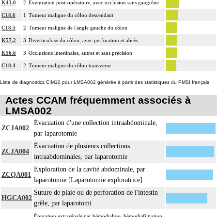
K43.0
2
Éventration post-opératoire, avec occlusion sans gangrène
C18.6
1
Tumeur maligne du côlon descendant
C18.5
2
Tumeur maligne de l'angle gauche du côlon
K57.2
3
Diverticulose du côlon, avec perforation et abcès
K56.6
3
Occlusions intestinales, autres et sans précision
C18.4
2
Tumeur maligne du côlon transverse
Liste de diagnostics CIM10 pour LMSA002 générée à partir des statistiques du PMSI français
Actes CCAM fréquemment associés à
LMSA002
Évacuation d'une collection intraabdominale,
ZCJA002
par laparotomie
Évacuation de plusieurs collections
ZCJA004
intraabdominales, par laparotomie
Exploration de la cavité abdominale, par
ZCQA001
laparotomie [Laparotomie exploratrice]
Suture de plaie ou de perforation de l'intestin
HGCA002
grêle, par laparotomi
Épuration extrarénale par hémodialyse, hémodiafiltration