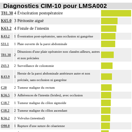
Diagnostics CIM-10 pour LMSA002
T81.30
4
Éviscération postopératoire
K65.0
3
Péritonite aiguë
K63.2
4
Fistule de l'intestin
K43.2
1
Éventration post-opératoire, sans occlusion ni gangrène
S31.1
1
Plaie ouverte de la paroi abdominale
Désunions d'une plaie opératoire non classées ailleurs, autres
T81.38
2
et non précisées
Z43.3
2
Surveillance de colostomie
Hernie de la paroi abdominale antérieure autre et non
K43.9
1
précisée, sans occlusion ni gangrène
C20
2
Tumeur maligne du rectum
K56.5
3
Adhérences de l'intestin (brides), avec occlusion
C18.7
1
Tumeur maligne du côlon sigmoïde
C18.2
2
Tumeur maligne du côlon ascendant
K56.2
2
Volvulus (intestinal)
O90.0
1
Rupture d'une suture de césarienne