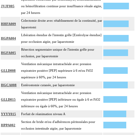
JVJF005
ou hémofiltration continue pour insuffisance rénale aigüe,
par 24 heures
Colectomie droite avec rétablissement de la continuité, par
HHFA009
laparotomi
Libération étendue de l'intestin grêle [Entérolyse étendue]
HGPA004
pour occlusion aigüe, par laparotomie
Résection segmentaire unique de l'intestin grêle pour
HGFA005
occlusion, par laparotomie
Ventilation mécanique intratrachéale avec pression
GLLD008
expiratoire positive [PEP] supérieure à 6 et/ou FiO2
supérieure à 60%, par 24 heures
HGCA008
Entérostomie cutanée, par laparotomie
Ventilation mécanique intratrachéale avec pression
GLLD015
expiratoire positive [PEP] inférieure ou égale à 6 et FiO2
inférieure ou égale à 60%, par 24 heures
YYYY015
Forfait de réanimation niveau A
Section de bride et/ou d'adhérences péritonéales pour
HPPA002
occlusion intestinale aigüe, par laparotomie