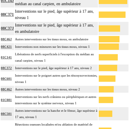
01C14J
médian au canal carpien, en ambulatoire
Interventions sur le pied, âge supérieur à 17 ans,
08C371
niveau 1
Interventions sur le pied, âge supérieur à 17 ans,
08C37J
en ambulatoire
08C46J
Autres interventions sur les tissus mous, en ambulatoire
08C421
Interventions non mineures sur les tissus mous, niveau 1
Libérations de nerfs superficiels à l'exception du médian au
01C141
canal carpien, niveau 1
08C372
Interventions sur le pied, âge supérieur à 17 ans, niveau 2
Interventions sur le poignet autres que les ténosynovectomies,
08C601
niveau 1
08C462
Autres interventions sur les tissus mous, niveau 2
Interventions sur les nerfs crâniens ou périphériques et autres
01C081
interventions sur le système nerveux, niveau 1
Autres interventions sur la hanche et le fémur, âge supérieur à
08C501
17 ans, niveau 1
Résections osseuses localisées et/ou ablation de matériel de