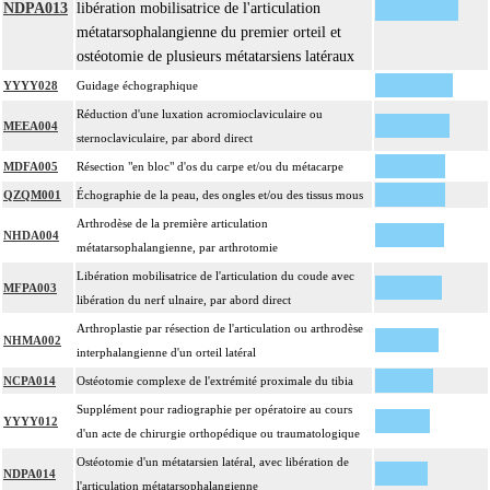
NDPA013
libération mobilisatrice de l'articulation
métatarsophalangienne du premier orteil et
ostéotomie de plusieurs métatarsiens latéraux
YYYY028
Guidage échographique
Réduction d'une luxation acromioclaviculaire ou
MEEA004
sternoclaviculaire, par abord direct
MDFA005
Résection "en bloc" d'os du carpe et/ou du métacarpe
QZQM001
Échographie de la peau, des ongles et/ou des tissus mous
Arthrodèse de la première articulation
NHDA004
métatarsophalangienne, par arthrotomie
Libération mobilisatrice de l'articulation du coude avec
MFPA003
libération du nerf ulnaire, par abord direct
Arthroplastie par résection de l'articulation ou arthrodèse
NHMA002
interphalangienne d'un orteil latéral
NCPA014
Ostéotomie complexe de l'extrémité proximale du tibia
Supplément pour radiographie per opératoire au cours
YYYY012
d'un acte de chirurgie orthopédique ou traumatologique
Ostéotomie d'un métatarsien latéral, avec libération de
NDPA014
l'articulation métatarsophalangienne