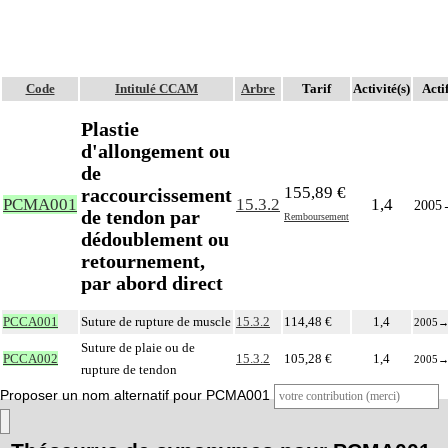
Code
Intitulé CCAM
Arbre
Tarif
Activité(s)
Acti
Plastie
d'allongement ou
de
155,89 €
raccourcissement
PCMA001
15.3.2
1,4
2005
de tendon par
Remboursement
dédoublement ou
retournement,
par abord direct
PCCA001
Suture de rupture de muscle
15.3.2
114,48 €
1,4
2005
Suture de plaie ou de
PCCA002
15.3.2
105,28 €
1,4
2005
rupture de tendon
Proposer un nom alternatif pour PCMA001