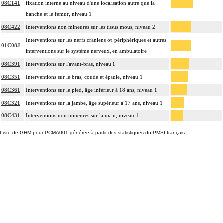
08C141
fixation interne au niveau d'une localisation autre que la
hanche et le fémur, niveau 1
08C422
Interventions non mineures sur les tissus mous, niveau 2
Interventions sur les nerfs crâniens ou périphériques et autres
01C08J
interventions sur le système nerveux, en ambulatoire
08C391
Interventions sur l'avant-bras, niveau 1
08C351
Interventions sur le bras, coude et épaule, niveau 1
08C361
Interventions sur le pied, âge inférieur à 18 ans, niveau 1
08C321
Interventions sur la jambe, âge supérieur à 17 ans, niveau 1
08C431
Interventions non mineures sur la main, niveau 1
Liste de GHM pour PCMA001 générée à partir des statistiques du PMSI français