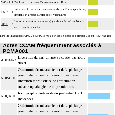
M66.42
2
Déchirure spontanée d'autres tendons - Bras
Infection et réaction inflammatoire dues à d'autres prothèses,
T82.7
4
implants et greffes cardiaques et vasculaires
Lésion traumatique de muscle(s) et de tendon(s) antérieurs
S86.2
2
au niveau de la jambe
Liste de diagnostics CIM10 pour PCMA001 générée à partir des statistiques du PMSI français
Actes CCAM fréquemment associés à
PCMA001
Libération du nerf ulnaire au coude, par abord
AHPA022
direct
Ostéotomie du métatarsien et de la phalange
proximale du premier rayon du pied, avec
NDPA011
libération mobilisatrice de l'articulation
métatarsophalangienne du premier orteil
Radiographie unilatérale du pied selon 1 à 3
NDQK001
incidences
Ostéotomie du métatarsien et de la phalange
proximale du premier rayon du pied, avec