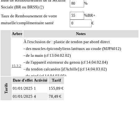
Base de Remboursement de la Sécurité
%
Sociale (BR ou BRSS)
(?)
%BR+
Taux de Remboursement de votre
mutuelle/complémentaire santé
€
Arbre
Notes
À l'exclusion de : plastie de tendon par abord direct
- des muscles épicondyliens latéraux au coude (MJPA012)
- de la main (cf 13.04.02.02)
- de l'appareil extenseur du genou (cf 14.04.02.04)
15.3.2
- du tendon calcanéen [d'Achille] (cf 14.04.03.02)
- du pied (cf 14.04.03.05)
Date d'effet
Activité
Tarif
- pour correction d'attitude vicieuse au membre inférieur (cf chapitre
Tarifs
01/01/2025
1
155,89 €
14)
01/01/2025
4
78,49 €
Par changement de matériel, on entend : ablation de matériel avec pose
15
simultanée d'un matériel de type identique ou analogue sur le même site.
Par remplacement de matériel, on entend : ablation de matériel avec pose
15
simultanée d'un matériel de type différent sur le même site.
Par repose de matériel, on entend : pose de matériel après ablation d'un
15
précédent au cours d'une intervention préalable.