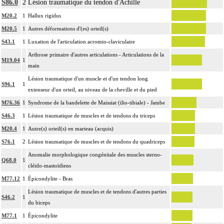
S86.0
2
Lésion traumatique du tendon d'Achille
M20.2
1
Hallux rigidus
M20.5
1
Autres déformations d'(es) orteil(s)
S43.1
1
Luxation de l'articulation acromio-claviculaire
Arthrose primaire d'autres articulations - Articulations de la
M19.04
1
main
Lésion traumatique d'un muscle et d'un tendon long
S96.1
1
extenseur d'un orteil, au niveau de la cheville et du pied
M76.36
1
Syndrome de la bandelette de Maissiat (ilio-tibiale) - Jambe
S46.3
1
Lésion traumatique de muscles et de tendons du triceps
M20.4
1
Autre(s) orteil(s) en marteau (acquis)
S76.1
2
Lésion traumatique de muscles et de tendons du quadriceps
Anomalie morphologique congénitale des muscles sterno-
Q68.0
1
cléido-mastoïdiens
M77.12
1
Épicondylite - Bras
Lésion traumatique de muscles et de tendons d'autres parties
S46.2
1
du biceps
M77.1
1
Épicondylite