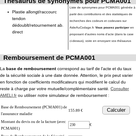
Thésaurus de synonymes pour PCMA001
Liste de synonymes pour PCMA001 générée à
Plastie allongt/raccourc
partir des contributions et des statistiques de
tendon
recherches des codeurs et codeuses sur
dédoublt/retournement ab.
AideAuCodage.fr.
Vous pouvez participer
en
direct
proposant d'autres noms d'acte (dans la case
ci-dessus), voire en envoyant vos thésaurus
Remboursement de PCMA001
La
base de remboursement
correspond au tarif de l'acte et du taux
de la sécurité sociale à une date donnée. Attention, le prix peut varier
en fonction de coefficients modificateurs qui modifient le calcul du
reste à charge par votre mutuelle/complémentaire santé.
Consulter
AMELI.fr
ou utiliser notre simulateur de remboursement :
Base de Remboursement (PCMA001) de
Calculer
155.89 €
l'assurance maladie
Montant du devis ou de la facture (avec
€
PCMA001)