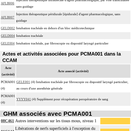
AFLB006
sans guidage
Injection thérapeutique péridurale [épidurale] d'agent pharmacologique, sans
AFLB007
guidage
GELD002
Intubation trachéale en dehors d'un bloc médicotechnique
GELD004
Intubation trachéale
GELE004
Intubation trachéale, par fibroscopie ou dispositif laryngé particulier
Actes et activités associées pour PCMA001 dans la
CCAM
Acte
Acte associé (activité)
(activité)
PCMA001
GELE001
(4) Intubation trachéale par fibroscopie ou dispositif laryngé particulier,
(4)
au cours d'une anesthésie générale
PCMA001
YYYY041
(4) Supplément pour récupération peropératoire de sang
(4)
GHM associés avec PCMA001
08C461
Autres interventions sur les tissus mous, niveau 1
Libérations de nerfs superficiels à l'exception du