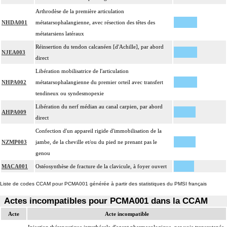
Arthrodèse de la première articulation
NHDA001
métatarsophalangienne, avec résection des têtes des
métatarsiens latéraux
Réinsertion du tendon calcanéen [d'Achille], par abord
NJEA003
direct
Libération mobilisatrice de l'articulation
NHPA002
métatarsophalangienne du premier orteil avec transfert
tendineux ou syndesmopexie
Libération du nerf médian au canal carpien, par abord
AHPA009
direct
Confection d'un appareil rigide d'immobilisation de la
NZMP003
jambe, de la cheville et/ou du pied ne prenant pas le
genou
MACA001
Ostéosynthèse de fracture de la clavicule, à foyer ouvert
Liste de codes CCAM pour PCMA001 générée à partir des statistiques du PMSI français
Actes incompatibles pour PCMA001 dans la CCAM
Acte
Acte incompatible
Injection thérapeutique intrathécale d'agent pharmacologique, par voie transcutanée