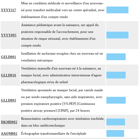
Mise en condition médicale et surveillance d'un nouveau-
YYYY117
né pour transfert médicalisé vers un centre spécialisé, avec
établissement d'un compte rendu
Assistance pédiatrique avant la naissance, sur appel du
praticien responsable de l'accouchement, pour une
YYYY095
situation de risque néonatal, avec établissement d'un
compte rendu
Instillation de surfactant exogène chez un nouveau-né en
GELD001
ventilation mécanique
Ventilation manuelle d'un nouveau-né à la naissance, au
GLLD016
masque facial, avec administration intraveineuse d'agent
pharmacologique et/ou de soluté
Ventilation spontanée au masque facial, par canule nasale
ou par sonde nasopharyngée, sans aide inspiratoire, avec
GLLD003
pression expiratoire positive [VS-PEP] [Continuous
positive airway pressure] [CPAP], par 24 heures
Ressuscitation cardiorespiratoire avec intubation trachéale,
DKMD002
dans un bloc médicotechnique
AAQM002
Échographie transfontanellaire de l'encéphale