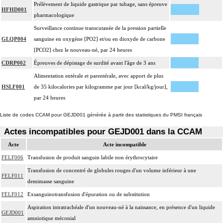
Prélèvement de liquide gastrique par tubage, sans épreuve
HFHD001
pharmacologique
Surveillance continue transcutanée de la pression partielle
GLQP004
sanguine en oxygène [PO2] et/ou en dioxyde de carbone
[PCO2] chez le nouveau-né, par 24 heures
CDRP002
Épreuves de dépistage de surdité avant l'âge de 3 ans
Alimentation entérale et parentérale, avec apport de plus
HSLF001
de 35 kilocalories par kilogramme par jour [kcal/kg/jour],
par 24 heures
Liste de codes CCAM pour GEJD001 générée à partir des statistiques du PMSI français
Actes incompatibles pour GEJD001 dans la CCAM
Acte
Acte incompatible
FELF006
Transfusion de produit sanguin labile non érythrocytaire
Transfusion de concentré de globules rouges d'un volume inférieur à une
FELF011
demimasse sanguine
FELF012
Exsanguinotransfusion d'épuration ou de substitution
Aspiration intratrachéale d'un nouveau-né à la naissance, en présence d'un liquide
GEJD001
amniotique méconial