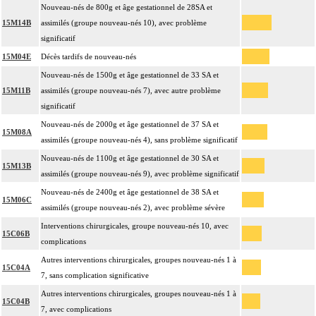
Nouveau-nés de 800g et âge gestationnel de 28SA et
15M14B
assimilés (groupe nouveau-nés 10), avec problème
significatif
15M04E
Décès tardifs de nouveau-nés
Nouveau-nés de 1500g et âge gestationnel de 33 SA et
15M11B
assimilés (groupe nouveau-nés 7), avec autre problème
significatif
Nouveau-nés de 2000g et âge gestationnel de 37 SA et
15M08A
assimilés (groupe nouveau-nés 4), sans problème significatif
Nouveau-nés de 1100g et âge gestationnel de 30 SA et
15M13B
assimilés (groupe nouveau-nés 9), avec problème significatif
Nouveau-nés de 2400g et âge gestationnel de 38 SA et
15M06C
assimilés (groupe nouveau-nés 2), avec problème sévère
Interventions chirurgicales, groupe nouveau-nés 10, avec
15C06B
complications
Autres interventions chirurgicales, groupes nouveau-nés 1 à
15C04A
7, sans complication significative
Autres interventions chirurgicales, groupes nouveau-nés 1 à
15C04B
7, avec complications