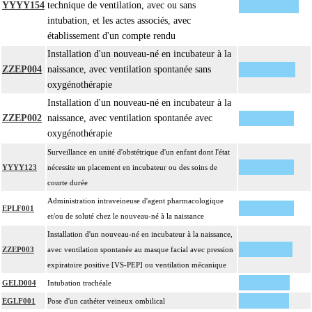
YYYY154
technique de ventilation, avec ou sans
intubation, et les actes associés, avec
établissement d'un compte rendu
Installation d'un nouveau-né en incubateur à la
ZZEP004
naissance, avec ventilation spontanée sans
oxygénothérapie
Installation d'un nouveau-né en incubateur à la
ZZEP002
naissance, avec ventilation spontanée avec
oxygénothérapie
Surveillance en unité d'obstétrique d'un enfant dont l'état
YYYY123
nécessite un placement en incubateur ou des soins de
courte durée
Administration intraveineuse d'agent pharmacologique
EPLF001
et/ou de soluté chez le nouveau-né à la naissance
Installation d'un nouveau-né en incubateur à la naissance,
ZZEP003
avec ventilation spontanée au masque facial avec pression
expiratoire positive [VS-PEP] ou ventilation mécanique
GELD004
Intubation trachéale
EGLF001
Pose d'un cathéter veineux ombilical