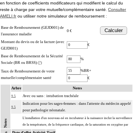
en fonction de coefficients modificateurs qui modifient le calcul du
reste à charge par votre mutuelle/complémentaire santé.
Consulter
AMELI.fr
ou utiliser notre simulateur de remboursement :
Base de Remboursement (GEJD001) de
Calculer
0 €
l'assurance maladie
Montant du devis ou de la facture (avec
€
GEJD001)
Base de Remboursement de la Sécurité
%
Sociale (BR ou BRSS)
(?)
%BR+
Taux de Remboursement de votre
mutuelle/complémentaire santé
€
Arbre
Notes
Avec ou sans : intubation trachéale
9.5
Indication pour les sages-femmes : dans l'attente du médecin appelé
9.5
pour pathologie néonatale.
L'installation d'un nouveau-né en incubateur à la naissance inclut la surveillance
Notes
de la température, de la fréquence cardiaque, de la saturation en oxygène par
9.5
mesure transcutanée [SpO2], de la glycémie capillaire et de la pression
Date d'effet
Activité
Tarif