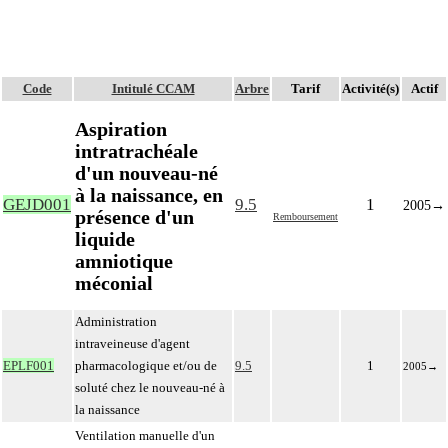
Code
Intitulé CCAM
Arbre
Tarif
Activité(s)
Actif
Aspiration
intratrachéale
d'un nouveau-né
à la naissance, en
GEJD001
9.5
1
2005
→
présence d'un
Remboursement
liquide
amniotique
méconial
Administration
intraveineuse d'agent
EPLF001
pharmacologique et/ou de
9.5
1
2005
→
soluté chez le nouveau-né à
la naissance
Ventilation manuelle d'un