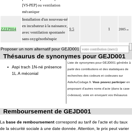
[VS-PEP] ou ventilation
mécanique
Installation d'un nouveau-né
en incubateur à la naissance,
ZZEP004
9.5
1
2005
→
avec ventilation spontanée
sans oxygénothérapie
Proposer un nom alternatif pour GEJD001
Thésaurus de synonymes pour GEJD001
Liste de synonymes pour GEJD001 générée à
Aspi trach 1N-né présence
partir des contributions et des statistiques de
1L.A méconial
recherches des codeurs et codeuses sur
AideAuCodage.fr.
Vous pouvez participer
en
proposant d'autres noms d'acte (dans la case
ci-dessus), voire en envoyant vos thésaurus
Remboursement de GEJD001
La
base de remboursement
correspond au tarif de l'acte et du taux
de la sécurité sociale à une date donnée. Attention, le prix peut varier