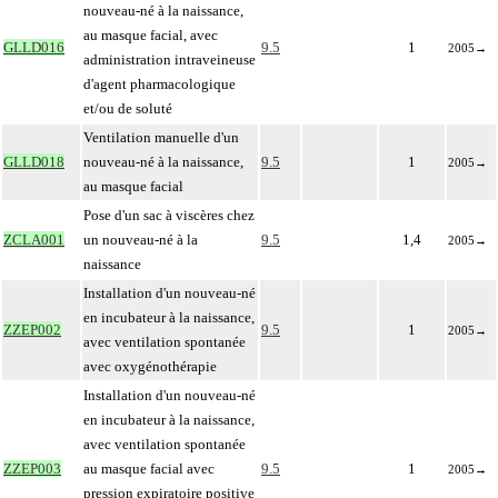
nouveau-né à la naissance,
au masque facial, avec
GLLD016
9.5
1
2005
→
administration intraveineuse
d'agent pharmacologique
et/ou de soluté
Ventilation manuelle d'un
GLLD018
nouveau-né à la naissance,
9.5
1
2005
→
au masque facial
Pose d'un sac à viscères chez
ZCLA001
un nouveau-né à la
9.5
1,4
2005
→
naissance
Installation d'un nouveau-né
en incubateur à la naissance,
ZZEP002
9.5
1
2005
→
avec ventilation spontanée
avec oxygénothérapie
Installation d'un nouveau-né
en incubateur à la naissance,
avec ventilation spontanée
ZZEP003
au masque facial avec
9.5
1
2005
→
pression expiratoire positive