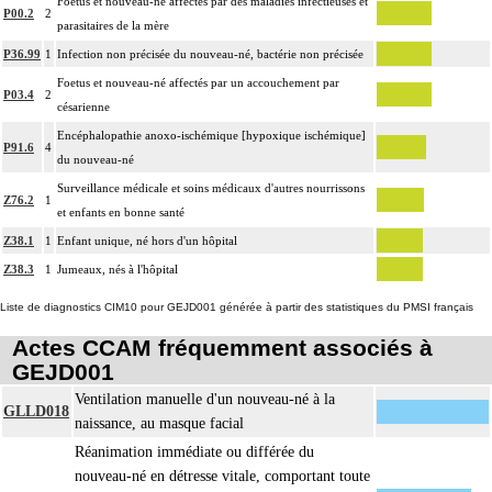
Foetus et nouveau-né affectés par des maladies infectieuses et
P00.2
2
parasitaires de la mère
P36.99
1
Infection non précisée du nouveau-né, bactérie non précisée
Foetus et nouveau-né affectés par un accouchement par
P03.4
2
césarienne
Encéphalopathie anoxo-ischémique [hypoxique ischémique]
P91.6
4
du nouveau-né
Surveillance médicale et soins médicaux d'autres nourrissons
Z76.2
1
et enfants en bonne santé
Z38.1
1
Enfant unique, né hors d'un hôpital
Z38.3
1
Jumeaux, nés à l'hôpital
Liste de diagnostics CIM10 pour GEJD001 générée à partir des statistiques du PMSI français
Actes CCAM fréquemment associés à
GEJD001
Ventilation manuelle d'un nouveau-né à la
GLLD018
naissance, au masque facial
Réanimation immédiate ou différée du
nouveau-né en détresse vitale, comportant toute