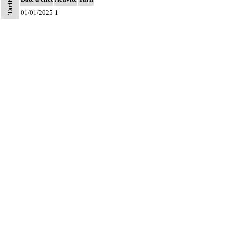
Tarifs
artérielle.
01/01/2025
1
Avec ou sans : administration d'agent pharmacologique et/ou de soluté.
L'administration intraveineuse d'agent pharmacologique et/ou de soluté inclut la
9.5
pose d'un dispositif d'accès vasculaire.