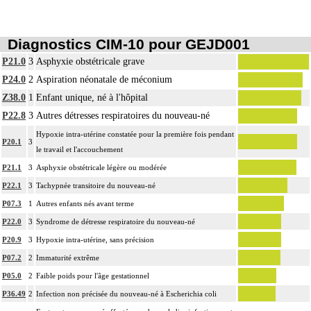
Diagnostics CIM-10 pour GEJD001
P21.0
3
Asphyxie obstétricale grave
P24.0
2
Aspiration néonatale de méconium
Z38.0
1
Enfant unique, né à l'hôpital
P22.8
3
Autres détresses respiratoires du nouveau-né
Hypoxie intra-utérine constatée pour la première fois pendant
P20.1
3
le travail et l'accouchement
P21.1
3
Asphyxie obstétricale légère ou modérée
P22.1
3
Tachypnée transitoire du nouveau-né
P07.3
1
Autres enfants nés avant terme
P22.0
3
Syndrome de détresse respiratoire du nouveau-né
P20.9
3
Hypoxie intra-utérine, sans précision
P07.2
2
Immaturité extrême
P05.0
2
Faible poids pour l'âge gestationnel
P36.49
2
Infection non précisée du nouveau-né à Escherichia coli