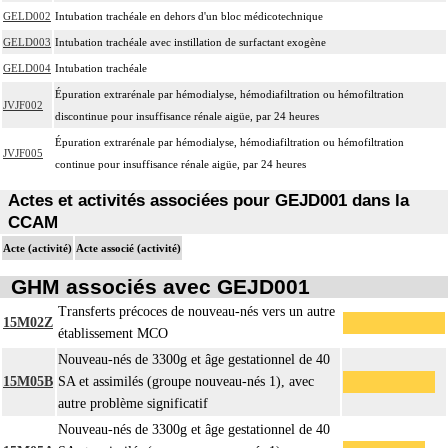
GELD002
Intubation trachéale en dehors d'un bloc médicotechnique
GELD003
Intubation trachéale avec instillation de surfactant exogène
GELD004
Intubation trachéale
Épuration extrarénale par hémodialyse, hémodiafiltration ou hémofiltration
JVJF002
discontinue pour insuffisance rénale aigüe, par 24 heures
Épuration extrarénale par hémodialyse, hémodiafiltration ou hémofiltration
JVJF005
continue pour insuffisance rénale aigüe, par 24 heures
Actes et activités associées pour GEJD001 dans la
CCAM
Acte (activité)
Acte associé (activité)
GHM associés avec GEJD001
Transferts précoces de nouveau-nés vers un autre
15M02Z
établissement MCO
Nouveau-nés de 3300g et âge gestationnel de 40
15M05B
SA et assimilés (groupe nouveau-nés 1), avec
autre problème significatif
Nouveau-nés de 3300g et âge gestationnel de 40