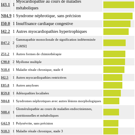
Myocardiopathie au cours de maladies
I43.1
1
métaboliques
N04.9
1
Syndrome néphrotique, sans précision
I50.0
1
Insuffisance cardiaque congestive
I42.2
1
Autres myocardiopathies hypertrophiques
Gammapathie monoclonale de signification indéterminée
D47.2
2
[GMSI]
Z51.2
1
Autres formes de chimiothérapie
C90.0
2
Myélome multiple
N18.4
1
Maladie rénale chronique, stade 4
I42.5
1
Autres myocardiopathies restrictives
E85.8
1
Autres amyloses
R59.0
1
Adénopathies localisées
N04.8
1
Syndromes néphrotiques avec autres lésions morphologiques
Glomérulopathie au cours de maladies endocriniennes,
N08.4
1
nutritionnelles et métaboliques
G62.9
1
Polynévrite, sans précision
N18.3
1
Maladie rénale chronique, stade 3