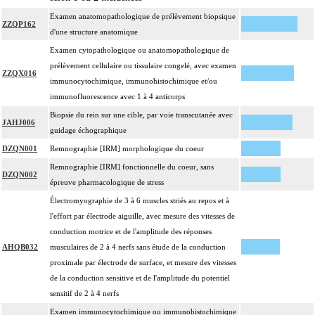
Examen anatomopathologique de prélèvement biopsique
ZZQP162
d'une structure anatomique
Examen cytopathologique ou anatomopathologique de
prélèvement cellulaire ou tissulaire congelé, avec examen
ZZQX016
immunocytochimique, immunohistochimique et/ou
immunofluorescence avec 1 à 4 anticorps
Biopsie du rein sur une cible, par voie transcutanée avec
JAHJ006
guidage échographique
DZQN001
Remnographie [IRM] morphologique du coeur
Remnographie [IRM] fonctionnelle du coeur, sans
DZQN002
épreuve pharmacologique de stress
Électromyographie de 3 à 6 muscles striés au repos et à
l'effort par électrode aiguille, avec mesure des vitesses de
conduction motrice et de l'amplitude des réponses
AHQB032
musculaires de 2 à 4 nerfs sans étude de la conduction
proximale par électrode de surface, et mesure des vitesses
de la conduction sensitive et de l'amplitude du potentiel
sensitif de 2 à 4 nerfs
Examen immunocytochimique ou immunohistochimique