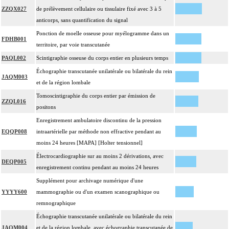
ZZQX027
de prélèvement cellulaire ou tissulaire fixé avec 3 à 5
anticorps, sans quantification du signal
Ponction de moelle osseuse pour myélogramme dans un
FDHB001
territoire, par voie transcutanée
PAQL002
Scintigraphie osseuse du corps entier en plusieurs temps
Échographie transcutanée unilatérale ou bilatérale du rein
JAQM003
et de la région lombale
Tomoscintigraphie du corps entier par émission de
ZZQL016
positons
Enregistrement ambulatoire discontinu de la pression
EQQP008
intraartérielle par méthode non effractive pendant au
moins 24 heures [MAPA] [Holter tensionnel]
Électrocardiographie sur au moins 2 dérivations, avec
DEQP005
enregistrement continu pendant au moins 24 heures
Supplément pour archivage numérique d'une
YYYY600
mammographie ou d'un examen scanographique ou
remnographique
Échographie transcutanée unilatérale ou bilatérale du rein
JAQM004
et de la région lombale, avec échographie transcutanée de