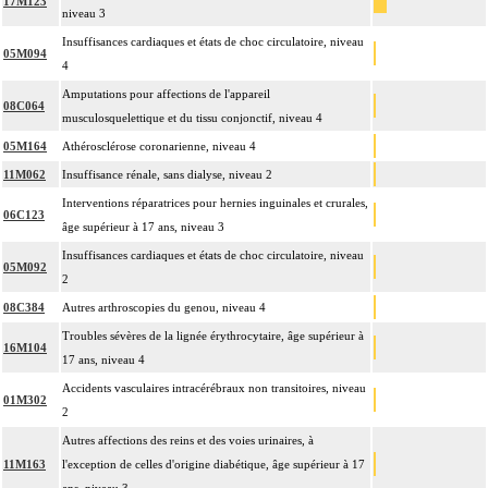
17M123
niveau 3
Insuffisances cardiaques et états de choc circulatoire, niveau
05M094
4
Amputations pour affections de l'appareil
08C064
musculosquelettique et du tissu conjonctif, niveau 4
05M164
Athérosclérose coronarienne, niveau 4
11M062
Insuffisance rénale, sans dialyse, niveau 2
Interventions réparatrices pour hernies inguinales et crurales,
06C123
âge supérieur à 17 ans, niveau 3
Insuffisances cardiaques et états de choc circulatoire, niveau
05M092
2
08C384
Autres arthroscopies du genou, niveau 4
Troubles sévères de la lignée érythrocytaire, âge supérieur à
16M104
17 ans, niveau 4
Accidents vasculaires intracérébraux non transitoires, niveau
01M302
2
Autres affections des reins et des voies urinaires, à
11M163
l'exception de celles d'origine diabétique, âge supérieur à 17