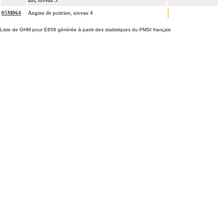
ans, niveau 3
05M064
Angine de poitrine, niveau 4
Liste de GHM pour E858 générée à partir des statistiques du PMSI français