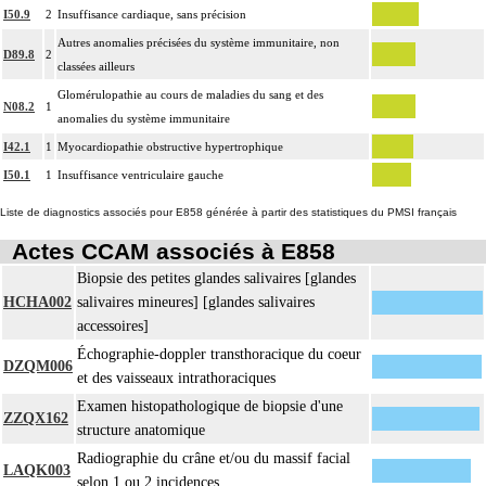
I50.9
2
Insuffisance cardiaque, sans précision
Autres anomalies précisées du système immunitaire, non
D89.8
2
classées ailleurs
Glomérulopathie au cours de maladies du sang et des
N08.2
1
anomalies du système immunitaire
I42.1
1
Myocardiopathie obstructive hypertrophique
I50.1
1
Insuffisance ventriculaire gauche
Liste de diagnostics associés pour E858 générée à partir des statistiques du PMSI français
Actes CCAM associés à E858
Biopsie des petites glandes salivaires [glandes
HCHA002
salivaires mineures] [glandes salivaires
accessoires]
Échographie-doppler transthoracique du coeur
DZQM006
et des vaisseaux intrathoraciques
Examen histopathologique de biopsie d'une
ZZQX162
structure anatomique
Radiographie du crâne et/ou du massif facial
LAQK003
selon 1 ou 2 incidences