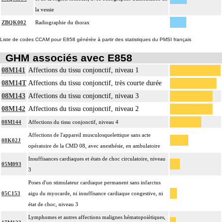
la vessie
ZBQK002
Radiographie du thorax
Liste de codes CCAM pour E858 générée à partir des statistiques du PMSI français
GHM associés avec E858
08M141
Affections du tissu conjonctif, niveau 1
08M14T
Affections du tissu conjonctif, très courte durée
08M143
Affections du tissu conjonctif, niveau 3
08M142
Affections du tissu conjonctif, niveau 2
08M144
Affections du tissu conjonctif, niveau 4
Affections de l'appareil musculosquelettique sans acte
08K02J
opératoire de la CMD 08, avec anesthésie, en ambulatoire
Insuffisances cardiaques et états de choc circulatoire, niveau
05M093
3
Poses d'un stimulateur cardiaque permanent sans infarctus
05C153
aigu du myocarde, ni insuffisance cardiaque congestive, ni
état de choc, niveau 3
Lymphomes et autres affections malignes hématopoiètiques,