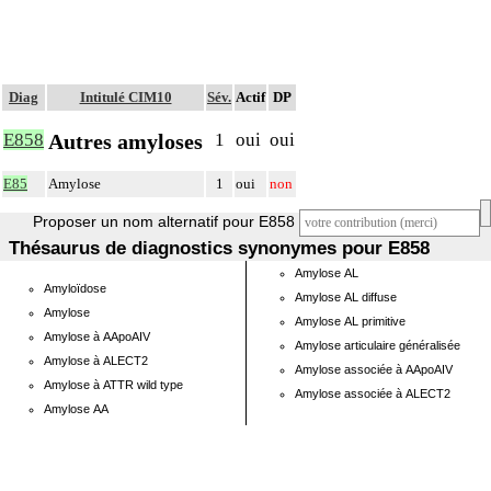
Diag
Intitulé CIM10
Sév.
Actif
DP
Autres amyloses
E858
1
oui
oui
E85
Amylose
1
oui
non
Proposer un nom alternatif pour E858
Thésaurus de diagnostics synonymes pour E858
Amylose AL
Amyloïdose
Amylose AL diffuse
Amylose
Amylose AL primitive
Amylose à AApoAIV
Amylose articulaire généralisée
Amylose à ALECT2
Amylose associée à AApoAIV
Amylose à ATTR wild type
Amylose associée à ALECT2
Amylose AA