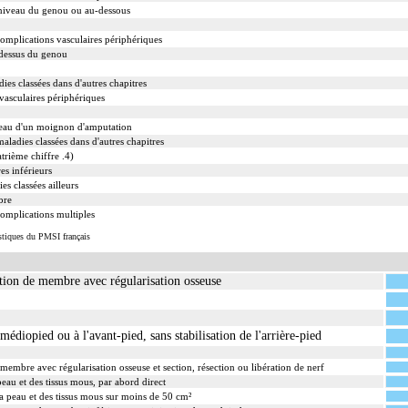
 niveau du genou ou au-dessous
complications vasculaires périphériques
-dessus du genou
es classées dans d'autres chapitres
vasculaires périphériques
iveau d'un moignon d'amputation
maladies classées dans d'autres chapitres
trième chiffre .4)
s inférieurs
s classées ailleurs
bre
complications multiples
istiques du PMSI français
ion de membre avec régularisation osseuse
édiopied ou à l'avant-pied, sans stabilisation de l'arrière-pied
embre avec régularisation osseuse et section, résection ou libération de nerf
eau et des tissus mous, par abord direct
la peau et des tissus mous sur moins de 50 cm²