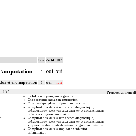
Sév.
Actif
DP
d'amputation
4
oui
oui
tion et une amputation
1
oui
non
 T874
Proposer un nom alt
Cellulite moignon jambe gauche
Complica
Choc septique moignon amputation
i
(tardives)
Choc septique plaie moignon amputation
Infection
Complications
acte à visée diagnostique,
Infection 
(dues à)
thérapeutique
Infection
(avec)
(voir aussi selon le type de complication)
infection moignon amputation
Infection
e
Complications
acte à visée diagnostique,
Infection 
(dues à)
thérapeutique
Infection
(avec)
(voir aussi selon le type de complication)
suppuration des points de suture moignon amputation
Infection
Complications
amputation infection,
Infection
(dues à)
inflammation
Infectio