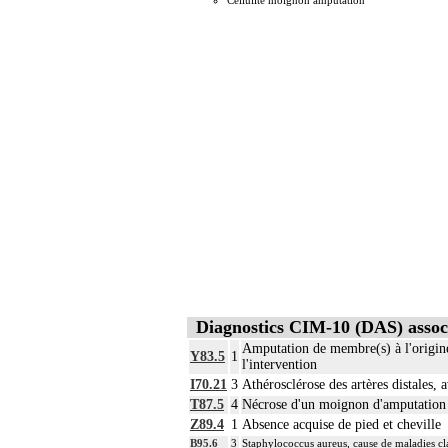
Cellulite moignon amputation
Diagnostics CIM-10 (DAS) assoc
Amputation de membre(s) à l'origine
Y83.5
1
l'intervention
I70.21
3
Athérosclérose des artères distales,
T87.5
4
Nécrose d'un moignon d'amputation
Z89.4
1
Absence acquise de pied et cheville
B95.6
3
Staphylococcus aureus, cause de maladies cla