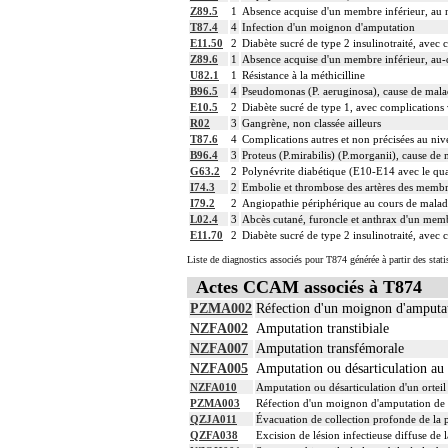
Z89.5
1
Absence acquise d'un membre inférieur, au
T87.4
4
Infection d'un moignon d'amputation
E11.50
2
Diabète sucré de type 2 insulinotraité, avec 
Z89.6
1
Absence acquise d'un membre inférieur, au
U82.1
1
Résistance à la méthicilline
B96.5
4
Pseudomonas (P. aeruginosa), cause de maladi
E10.5
2
Diabète sucré de type 1, avec complications 
R02
3
Gangrène, non classée ailleurs
T87.6
4
Complications autres et non précisées au n
B96.4
3
Proteus (P.mirabilis) (P.morganii), cause de 
G63.2
2
Polynévrite diabétique (E10-E14 avec le qua
I74.3
2
Embolie et thrombose des artères des membre
I79.2
2
Angiopathie périphérique au cours de maladie
L02.4
3
Abcès cutané, furoncle et anthrax d'un mem
E11.70
2
Diabète sucré de type 2 insulinotraité, avec 
Liste de diagnostics associés pour T874 générée à partir des stat
Actes CCAM associés à T874
PZMA002
Réfection d'un moignon d'amputat
NZFA002
Amputation transtibiale
NZFA007
Amputation transfémorale
NZFA005
Amputation ou désarticulation au m
NZFA010
Amputation ou désarticulation d'un orteil
PZMA003
Réfection d'un moignon d'amputation de m
QZJA011
Évacuation de collection profonde de la p
QZFA038
Excision de lésion infectieuse diffuse de 