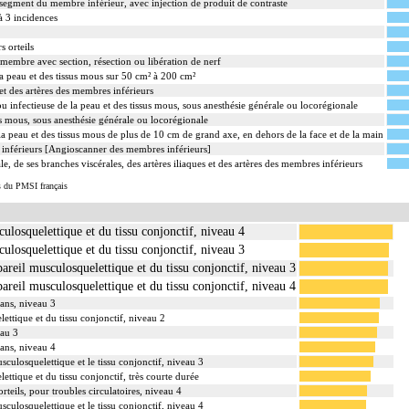
 segment du membre inférieur, avec injection de produit de contraste
à 3 incidences
s orteils
embre avec section, résection ou libération de nerf
la peau et des tissus mous sur 50 cm² à 200 cm²
et des artères des membres inférieurs
u infectieuse de la peau et des tissus mous, sous anesthésie générale ou locorégionale
us mous, sous anesthésie générale ou locorégionale
la peau et des tissus mous de plus de 10 cm de grand axe, en dehors de la face et de la main
inférieurs [Angioscanner des membres inférieurs]
 de ses branches viscérales, des artères iliaques et des artères des membres inférieurs
s du PMSI français
culosquelettique et du tissu conjonctif, niveau 4
culosquelettique et du tissu conjonctif, niveau 3
areil musculosquelettique et du tissu conjonctif, niveau 3
areil musculosquelettique et du tissu conjonctif, niveau 4
 ans, niveau 3
ettique et du tissu conjonctif, niveau 2
eau 3
 ans, niveau 4
sculosquelettique et le tissu conjonctif, niveau 3
ettique et du tissu conjonctif, très courte durée
teils, pour troubles circulatoires, niveau 4
sculosquelettique et le tissu conjonctif, niveau 4