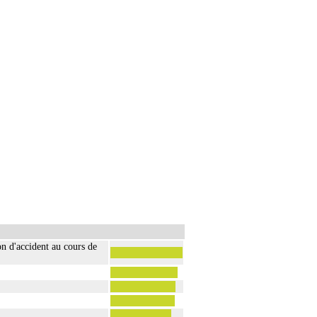
n moignon
Infection moignon cuisse
(amputation)
n d'accident au cours de