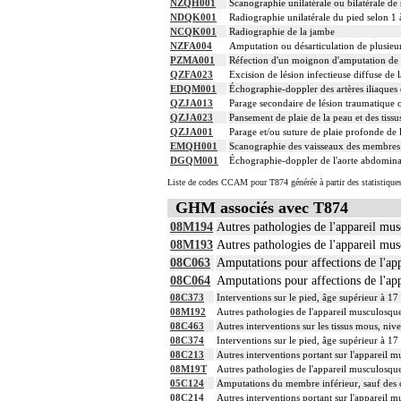
NZQH001
Scanographie unilatérale ou bilatérale de
NDQK001
Radiographie unilatérale du pied selon 1 
NCQK001
Radiographie de la jambe
NZFA004
Amputation ou désarticulation de plusieur
PZMA001
Réfection d'un moignon d'amputation de m
QZFA023
Excision de lésion infectieuse diffuse de 
EDQM001
Échographie-doppler des artères iliaques 
QZJA013
Parage secondaire de lésion traumatique o
QZJA023
Pansement de plaie de la peau et des tiss
QZJA001
Parage et/ou suture de plaie profonde de 
EMQH001
Scanographie des vaisseaux des membres 
DGQM001
Échographie-doppler de l'aorte abdominale,
Liste de codes CCAM pour T874 générée à partir des statistique
GHM associés avec T874
08M194
Autres pathologies de l'appareil mus
08M193
Autres pathologies de l'appareil mus
08C063
Amputations pour affections de l'app
08C064
Amputations pour affections de l'app
08C373
Interventions sur le pied, âge supérieur à 17
08M192
Autres pathologies de l'appareil musculosquel
08C463
Autres interventions sur les tissus mous, niv
08C374
Interventions sur le pied, âge supérieur à 17
08C213
Autres interventions portant sur l'appareil mu
08M19T
Autres pathologies de l'appareil musculosquel
05C124
Amputations du membre inférieur, sauf des or
08C214
Autres interventions portant sur l'appareil mu