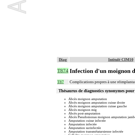
Diag
Intitulé CIM10
Infection d'un moignon 
T874
T87
Complications propres à une réimplanta
Thésaurus de diagnostics synonymes pour
Abcès moignon amputation
Abcès moignon amputation cuisse droite
Abcès moignon amputation cuisse gauche
Abcès moignon mig
Abcès post-amputation
Abcès Pseudomonas moignon amputation jamb
Amputation cuisse infectée
Amputation infectée
Amputation surinfectée
Amputation transmétatarsienne infectée