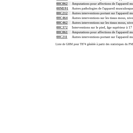
08C062
Amputations pour affections de l'appareil mu
08M191
Autres pathologies de l'appareil musculosquel
08C212
Autres interventions portant sur l'appareil mu
08C464
Autres interventions sur les tissus mous, niv
08C462
Autres interventions sur les tissus mous, niv
08C372
Interventions sur le pied, âge supérieur à 17
08C061
Amputations pour affections de l'appareil mu
08C211
Autres interventions portant sur l'appareil mu
Liste de GHM pour T874 générée à partir des statistiques du PM