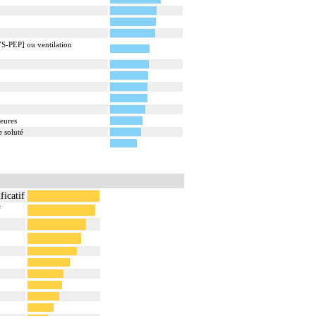
[VS-PEP] ou ventilation
eures
e soluté
ficatif
f