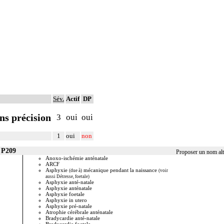
Sév.
Actif
DP
ns précision
3
oui
oui
1
oui
non
 P209
Proposer un nom alt
Anoxo-ischémie anténatale
Bradycard
ARCF
Défaillan
Asphyxie
mécanique pendant la naissance
Détresse f
(due à)
(voir
aussi Détresse, foetale)
foetale)
Asphyxie anté-natale
DIP II
Asphyxie anténatale
Encéphalo
Asphyxie foetale
Hypoxie f
Asphyxie in utero
Hypoxie f
Asphyxie pré-natale
Hypoxie i
Atrophie cérébrale anténatale
Ischémie 
Bradycardie anté-natale
Ischémie 