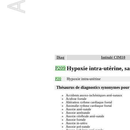
Diag
Intitulé CIM10
Hypoxie intra-utérine, sa
P209
P20
Hypoxie intra-utérine
Thésaurus de diagnostics synonymes pour
Accidents anoxo-ischémiques anté-nataux
Acidose foetale
Altération rythme cardiaque foetal
Anomalie rythme cardiaque foetal
Anoxie anté-natale
Anoxie anténatale
Anoxie cérébrale anté-natale
Anoxie foetale
Anoxie in-utéro
Anoxie pré-natale