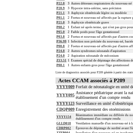
P22.8
3
Autres détresses respiratoires du nouveau-né
P20.9
3
Hypoxie intra-utérine, sans précision
P21.1
3
Asphyxie obstétricale légère ou modérée
P01.1
2
Foetus et nouveau-né affectés par la ruptur
P21.0
3
Asphyxie obstétricale grave
P08.2
1
Enfant né après terme, qui n'est pas gros pour
P05.0
2
Faible poids pour l'âge gestationnel
P03.8
2
Foetus et nouveau-né affectés par d'autres co
P36.99
1
Infection non précisée du nouveau-né, bactér
P00.8
2
Foetus et nouveau-né affectés par d'autres af
P24.8
2
Autres syndromes néonatals d'aspiration
P24.0
2
Aspiration néonatale de méconium
Z13.51
1
Examen spécial de dépistage des affections de
P08.1
1
Autres enfants gros pour l'âge gestationnel
Liste de diagnostics associés pour P209 générée à partir des stat
Actes CCAM associés à P209
YYYY009
Forfait de néonatalogie en unité d
Assistance pédiatrique avant la na
YYYY095
établissement d'un compte rendu
YYYY123
Surveillance en unité d'obstétriqu
CDQP009
Enregistrement des otoémissions
Réanimation immédiate ou différée du nouv
YYYY154
établissement d'un compte rendu
GLLD018
Ventilation manuelle d'un nouveau-né à la
CDRP002
Épreuves de dépistage de surdité avant l'
ZZEP004
Installation d'un nouveau-né en incubateu