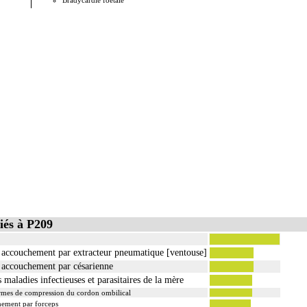
Bradycardie foetale
Lésions a
iés à P209
n accouchement par extracteur pneumatique [ventouse]
n accouchement par césarienne
 maladies infectieuses et parasitaires de la mère
formes de compression du cordon ombilical
hement par forceps