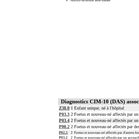
Anoxo-ischémie anté-natale
Diagnostics CIM-10 (DAS) assoc
Z38.0
1
Enfant unique, né à l'hôpital
P03.3
2
Foetus et nouveau-né affectés par u
P03.4
2
Foetus et nouveau-né affectés par u
P00.2
2
Foetus et nouveau-né affectés par des
P02.5
2
Foetus et nouveau-né affectés par d'autres 
P03.2
2
Foetus et nouveau-né affectés par un accouc