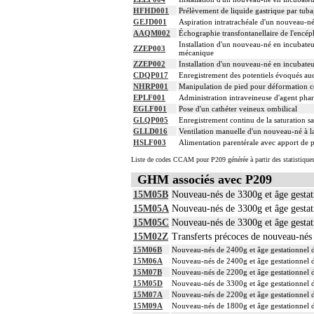
HFHD001
Prélèvement de liquide gastrique par tub
GEJD001
Aspiration intratrachéale d'un nouveau-né
AAQM002
Échographie transfontanellaire de l'encép
Installation d'un nouveau-né en incubateu
ZZEP003
mécanique
ZZEP002
Installation d'un nouveau-né en incubateu
CDQP017
Enregistrement des potentiels évoqués au
NHRP001
Manipulation de pied pour déformation co
EPLF001
Administration intraveineuse d'agent pha
EGLF001
Pose d'un cathéter veineux ombilical
GLQP005
Enregistrement continu de la saturation 
GLLD016
Ventilation manuelle d'un nouveau-né à la
HSLF003
Alimentation parentérale avec apport de p
Liste de codes CCAM pour P209 générée à partir des statistique
GHM associés avec P209
15M05B
Nouveau-nés de 3300g et âge gestati
15M05A
Nouveau-nés de 3300g et âge gestati
15M05C
Nouveau-nés de 3300g et âge gestat
15M02Z
Transferts précoces de nouveau-nés
15M06B
Nouveau-nés de 2400g et âge gestationnel d
15M06A
Nouveau-nés de 2400g et âge gestationnel d
15M07B
Nouveau-nés de 2200g et âge gestationnel d
15M05D
Nouveau-nés de 3300g et âge gestationnel 
15M07A
Nouveau-nés de 2200g et âge gestationnel d
15M09A
Nouveau-nés de 1800g et âge gestationnel d