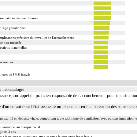
e prématurée des membranes
 l'âge gestationnel
mplications précisées du travail et de l'accouchement
ie non précisée
fections maternelles
s oreilles
istiques du PMSI français
e néonatalogie
issance, sur appel du praticien responsable de l'accouchement, pour une situatio
e d'un enfant dont l'état nécessite un placement en incubateur ou des soins de c
eau-né en détresse vitale, comportant toute technique de ventilation, avec ou sans intubation, et 
 naissance, au masque facial
âge de 3 ans
r à la naissance, avec ventilation spontanée sans oxygénothérapie