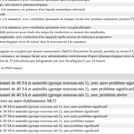
age, sans épreuve pharmacologique
 à la naissance, en présence d'un liquide amniotique méconial
hale
r à la naissance, avec ventilation spontanée au masque facial avec pression expiratoire positive 
r à la naissance, avec ventilation spontanée avec oxygénothérapie
ditifs précoces pour étude des temps de conduction et mesure des amplitudes
ngénitale, avec confection d'un appareil rigide externe de réduction progressive
rmacologique et/ou de soluté chez le nouveau-né à la naissance
sanguine en oxygène par mesure transcutanée [SpO2] [Oxymétrie de pouls], pendant au moins 6 h
 naissance, au masque facial, avec administration intraveineuse d'agent pharmacologique et/ou d
lus de 35 kilocalories par kilogramme par jour [kcal/kg/jour], par 24 heures
s du PMSI français
onnel de 40 SA et assimilés (groupe nouveau-nés 1), avec autre problème signi
onnel de 40 SA et assimilés (groupe nouveau-nés 1), sans problème significati
ionnel de 40 SA et assimilés (groupe nouveau-nés 1), avec problème sévère
 vers un autre établissement MCO
e 38 SA et assimilés (groupe nouveau-nés 2), avec autre problème significatif
e 38 SA et assimilés (groupe nouveau-nés 2), sans problème significatif
e 37 SA et assimilés (groupe nouveau-nés 3), avec autre problème significatif
de 40 SA et assimilés (groupe nouveau-nés 1), avec problème majeur
e 37 SA et assimilés (groupe nouveau-nés 3), sans problème significatif
e 36 SA et assimilés (groupe nouveau-nés 5), sans problème significatif