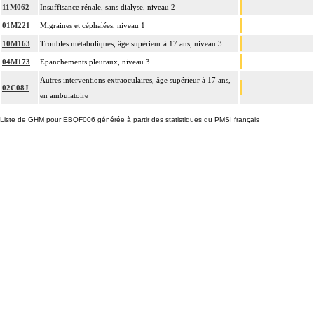
11M062
Insuffisance rénale, sans dialyse, niveau 2
01M221
Migraines et céphalées, niveau 1
10M163
Troubles métaboliques, âge supérieur à 17 ans, niveau 3
04M173
Epanchements pleuraux, niveau 3
Autres interventions extraoculaires, âge supérieur à 17 ans,
02C08J
en ambulatoire
Liste de GHM pour EBQF006 générée à partir des statistiques du PMSI français