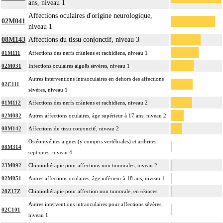
ans, niveau 1
Affections oculaires d'origine neurologique,
02M041
niveau 1
08M143
Affections du tissu conjonctif, niveau 3
01M111
Affections des nerfs crâniens et rachidiens, niveau 1
02M031
Infections oculaires aiguës sévères, niveau 1
Autres interventions intraoculaires en dehors des affections
02C111
sévères, niveau 1
01M112
Affections des nerfs crâniens et rachidiens, niveau 2
02M082
Autres affections oculaires, âge supérieur à 17 ans, niveau 2
08M142
Affections du tissu conjonctif, niveau 2
Ostéomyélites aigües (y compris vertébrales) et arthrites
08M314
septiques, niveau 4
23M092
Chimiothérapie pour affections non tumorales, niveau 2
02M051
Autres affections oculaires, âge inférieur à 18 ans, niveau 1
28Z17Z
Chimiothérapie pour affection non tumorale, en séances
Autres interventions intraoculaires pour affections sévères,
02C101
niveau 1