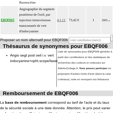
fluorescéine
Angiographie du segment
postérieur de l'oeil, par
EBQF005
injection intraveineuse
4.1.11
73,42 €
1
2005
→
transcutanée de vert
d'indocyanine
Proposer un nom alternatif pour EBQF006
Thésaurus de synonymes pour EBQF006
Liste de synonymes pour EBQF006 générée à
Angio segt post oeil i.v. vert
partir des contributions et des statistiques de
indocyanine+opht.scope/laser
recherches des codeurs et codeuses sur
AideAuCodage.fr.
Vous pouvez participer
en
proposant d'autres noms d'acte (dans la case
ci-dessus), voire en envoyant vos thésaurus
Remboursement de EBQF006
La
base de remboursement
correspond au tarif de l'acte et du taux
de la sécurité sociale à une date donnée. Attention, le prix peut varier