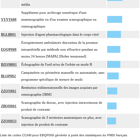
média
Supplément pour archivage numérique d'une
YYYY600
mammographie ou d'un examen scanographique ou
remnographique
BGLB001
Injection d'agent pharmacologique dans le corps vitré
Enregistrement ambulatoire discontinu de la pression
EQQP008
intraartérielle par méthode non effractive pendant au
moins 24 heures [MAPA] [Holter tensionnel]
BZQM001
Échographie de l'oeil et/ou de l'orbite en mode B
Campimétrie ou périmétrie manuelle ou automatisée, sans
BLQP002
programme spécifique de mesure de seuils
Restitution tridimensionnelle des images acquises par
ZZQN002
remnographie [IRM]
Scanographie du thorax, avec injection intraveineuse de
ZBQH001
produit de contraste
Scanographie de 3 territoires anatomiques ou plus, avec
ZZQH033
injection de produit de contraste
Liste de codes CCAM pour EBQF006 générée à partir des statistiques du PMSI français