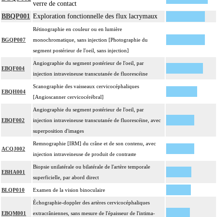
verre de contact
BBQP001
Exploration fonctionnelle des flux lacrymaux
Rétinographie en couleur ou en lumière
BGQP007
monochromatique, sans injection [Photographie du
segment postérieur de l'oeil, sans injection]
Angiographie du segment postérieur de l'oeil, par
EBQF004
injection intraveineuse transcutanée de fluorescéine
Scanographie des vaisseaux cervicocéphaliques
EBQH004
[Angioscanner cervicocérébral]
Angiographie du segment postérieur de l'oeil, par
EBQF002
injection intraveineuse transcutanée de fluorescéine, avec
superposition d'images
Remnographie [IRM] du crâne et de son contenu, avec
ACQJ002
injection intraveineuse de produit de contraste
Biopsie unilatérale ou bilatérale de l'artère temporale
EBHA001
superficielle, par abord direct
BLQP010
Examen de la vision binoculaire
Échographie-doppler des artères cervicocéphaliques
EBQM001
extracrâniennes, sans mesure de l'épaisseur de l'intima-