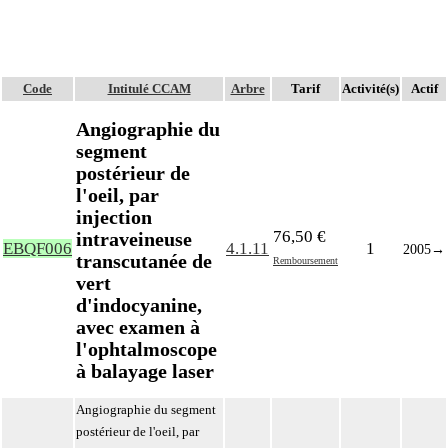
Code
Intitulé CCAM
Arbre
Tarif
Activité(s)
Actif
Angiographie du
segment
postérieur de
l'oeil, par
injection
76,50 €
intraveineuse
EBQF006
4.1.11
1
2005
→
transcutanée de
Remboursement
vert
d'indocyanine,
avec examen à
l'ophtalmoscope
à balayage laser
Angiographie du segment
postérieur de l'oeil, par