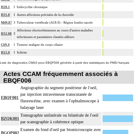
4
Le pontage artériel inclut la thromboendartériectomie de contigüité.
H20.1
1
Iridocyclite chronique
Les actes sur le thorax, par thoracoscopie incluent l'évacuation de collection
4
H31.8
1
Autres affections précisées de la choroïde
intrathoracique associée, la pose de drain pleural et/ou péricardique.
M49.07
3
Tuberculose vertébrale (A18.0) - Région lombo-sacrée
Les actes sur le thorax, par thoracotomie incluent l'évacuation de collection
4
intrathoracique associée, la pose de drain pleural et/ou péricardique.
Affections choriorétiniennes au cours d'autres maladies
H32.08
3
infectieuses et parasitaires classées ailleurs
Les actes avec dérivation vasculaire [shunt] incluent la pose d'une dérivation
4
inerte ou pulsée, et son ablation.
C69.4
1
Tumeur maligne du corps ciliaire
Facturation : les suppléments de numérisation ou la radioscopie de longue
H15.0
1
Sclérite
4
durée sous ampli de brillance (chapitre 19) ne peuvent pas être facturés avec les
Liste de diagnostics CIM10 pour EBQF006 générée à partir des statistiques du PMSI français
actes diagnostiques ou thérapeutiques de radiologie vasculaire
Actes CCAM fréquemment associés à
EBQF006
Angiographie du segment postérieur de l'oeil,
par injection intraveineuse transcutanée de
EBQF001
fluorescéine, avec examen à l'ophtalmoscope à
balayage laser
Tomographie unilatérale ou bilatérale de l'oeil
BZQK001
par scanographie à cohérence optique
Examen du fond d'oeil par biomicroscopie avec
BGQP002