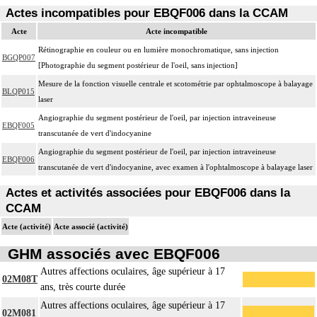
Actes incompatibles pour EBQF006 dans la CCAM
Acte
Acte incompatible
Rétinographie en couleur ou en lumière monochromatique, sans injection
BGQP007
[Photographie du segment postérieur de l'oeil, sans injection]
Mesure de la fonction visuelle centrale et scotométrie par ophtalmoscope à balayage
BLQP015
laser
Angiographie du segment postérieur de l'oeil, par injection intraveineuse
EBQF005
transcutanée de vert d'indocyanine
Angiographie du segment postérieur de l'oeil, par injection intraveineuse
EBQF006
transcutanée de vert d'indocyanine, avec examen à l'ophtalmoscope à balayage laser
Actes et activités associées pour EBQF006 dans la
CCAM
Acte (activité)
Acte associé (activité)
GHM associés avec EBQF006
Autres affections oculaires, âge supérieur à 17
02M08T
ans, très courte durée
Autres affections oculaires, âge supérieur à 17
02M081