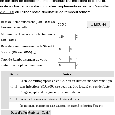
en fonction de coefficients modificateurs qui modifient le calcul du
reste à charge par votre mutuelle/complémentaire santé.
Consulter
AMELI.fr
ou utiliser notre simulateur de remboursement :
Base de Remboursement (EBQF006) de
Calculer
76.5 €
l'assurance maladie
Montant du devis ou de la facture (avec
€
EBQF006)
Base de Remboursement de la Sécurité
%
Sociale (BR ou BRSS)
(?)
%BR+
Taux de Remboursement de votre
mutuelle/complémentaire santé
€
Arbre
Notes
L'acte de rétinographie en couleur ou en lumière monochromatique
sans injection (BGQP007) ne peut pas être facturé en sus de l'acte
4.1.11
d'angiographie du segment postérieur de l'oeil.
4.1.11
Comprend : examen unilatéral ou bilatéral de l'oeil
Par résection-anastomose d'un vaisseau, on entend : résection d'un axe
4
vasculaire avec restauration de la continuité par anastomose.
Date d'effet
Activité
Tarif