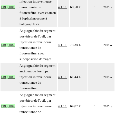
injection intraveineuse
EBQF001
transcutanée de
4.1.11
68,50 €
1
2005
→
fluorescéine, avec examen
à l'ophtalmoscope à
balayage laser
Angiographie du segment
postérieur de l'oeil, par
injection intraveineuse
EBQF002
4.1.11
73,35 €
1
2005
→
transcutanée de
fluorescéine, avec
superposition d'images
Angiographie du segment
antérieur de l'oeil, par
EBQF003
injection intraveineuse
4.1.11
61,44 €
1
2005
→
transcutanée de
fluorescéine
Angiographie du segment
postérieur de l'oeil, par
EBQF004
injection intraveineuse
4.1.11
64,07 €
1
2005
→
transcutanée de