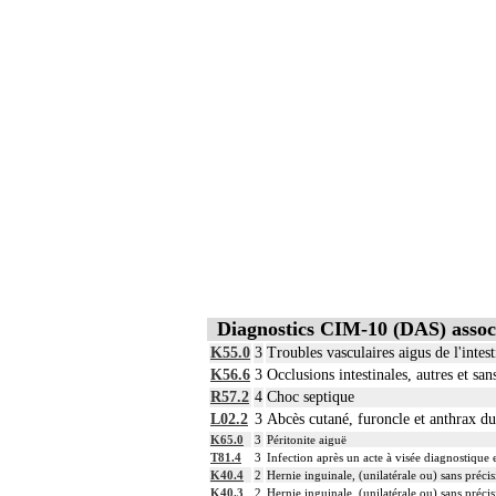
Diagnostics CIM-10 (DAS) assoc
K55.0
3
Troubles vasculaires aigus de l'intest
K56.6
3
Occlusions intestinales, autres et san
R57.2
4
Choc septique
L02.2
3
Abcès cutané, furoncle et anthrax du
K65.0
3
Péritonite aiguë
T81.4
3
Infection après un acte à visée diagnostique e
K40.4
2
Hernie inguinale, (unilatérale ou) sans préci
K40.3
2
Hernie inguinale, (unilatérale ou) sans préci