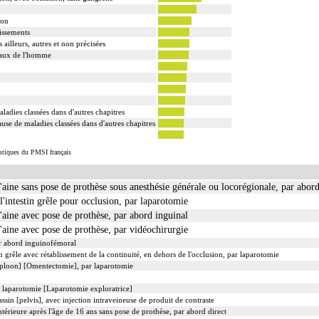
ion
issements
ailleurs, autres et non précisées
itaux de l'homme
ladies classées dans d'autres chapitres
use de maladies classées dans d'autres chapitres
istiques du PMSI français
l'aine sans pose de prothèse sous anesthésie générale ou locorégionale, par abor
'intestin grêle pour occlusion, par laparotomie
l'aine avec pose de prothèse, par abord inguinal
l'aine avec pose de prothèse, par vidéochirurgie
ar abord inguinofémoral
n grêle avec rétablissement de la continuité, en dehors de l'occlusion, par laparotomie
ploon] [Omentectomie], par laparotomie
r laparotomie [Laparotomie exploratrice]
sin [pelvis], avec injection intraveineuse de produit de contraste
térieure après l'âge de 16 ans sans pose de prothèse, par abord direct