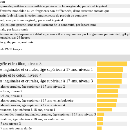
tion
ns pose de prothèse sous anesthésie générale ou locorégionale, par abord inguinal
exérèse monobloc ou en fragments non différenciés, d'une structure anatomique
sin [pelvis], sans injection intraveineuse de produit de contraste
ne [canal péritonéovaginal], par abord inguinal
gle colique gauche, sans rétablissement de la continuité, par laparotomi
nale, par laparotomie
butamine ou de dopamine à débit supérieur à 8 microgrammes par kilogramme par minute [µg/kg/m
onatale, par 24 heures
tin grêle, par laparotomie
s du PMSI français
grêle et le côlon, niveau 3
es inguinales et crurales, âge supérieur à 17 ans, niveau 1
grêle et le côlon, niveau 4
es inguinales et crurales, âge supérieur à 17 ans, niveau 3
ales et crurales, âge supérieur à 17 ans, niveau 2
le côlon, niveau 2
le côlon, niveau 1
ales et crurales, âge supérieur à 17 ans, en ambulatoire
ales et crurales, âge supérieur à 17 ans, niveau 4
ntrations, âge inférieur à 18 ans, niveau 1
ception des hernies inguinales, crurales, âge supérieur à 17 ans, niveau 3
ntrations, âge inférieur à 18 ans, en ambulatoire
17 ans, niveau 3
17 ans, très courte durée