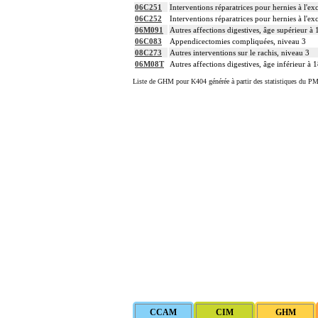
06C251
Interventions réparatrices pour hernies à l'ex
06C252
Interventions réparatrices pour hernies à l'ex
06M091
Autres affections digestives, âge supérieur à 
06C083
Appendicectomies compliquées, niveau 3
08C273
Autres interventions sur le rachis, niveau 3
06M08T
Autres affections digestives, âge inférieur à 1
Liste de GHM pour K404 générée à partir des statistiques du PM