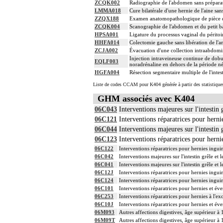
ZCQK002
Radiographie de l'abdomen sans prépara
LMMA018
Cure bilatérale d'une hernie de l'aine sa
ZZQX188
Examen anatomopathologique de pièce d'
ZCQK004
Scanographie de l'abdomen et du petit bas
HPSA001
Ligature du processus vaginal du péritoi
HHFA014
Colectomie gauche sans libération de l'an
ZCJA002
Évacuation d'une collection intraabdomi
Injection intraveineuse continue de do
EQLF003
noradrénaline en dehors de la période né
HGFA004
Résection segmentaire multiple de l'intes
Liste de codes CCAM pour K404 générée à partir des statistique
GHM associés avec K404
06C043
Interventions majeures sur l'intestin 
06C121
Interventions réparatrices pour herni
06C044
Interventions majeures sur l'intestin 
06C123
Interventions réparatrices pour herni
06C122
Interventions réparatrices pour hernies inguin
06C042
Interventions majeures sur l'intestin grêle et 
06C041
Interventions majeures sur l'intestin grêle et 
06C12J
Interventions réparatrices pour hernies inguin
06C124
Interventions réparatrices pour hernies inguin
06C101
Interventions réparatrices pour hernies et éve
06C253
Interventions réparatrices pour hernies à l'ex
06C10J
Interventions réparatrices pour hernies et éve
06M093
Autres affections digestives, âge supérieur à 
06M09T
Autres affections digestives, âge supérieur à 