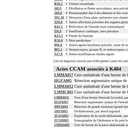
R39.2
1
Urémie extrarénale
I48.9
2
Fibrillation et flutter auriculaires, sans précis
J69.0
4
Pneumopathie due à des aliments et des vom
T81.38
2
Désunions d'une plaie opératoire non classées 
N50.8
1
Autres affections précisées des organes gén
K63.1
2
Perforation de l'intestin (non traumatique)
I50.9
2
Insuffisance cardiaque, sans précision
K63.2
4
Fistule de l'intestin
K56.0
3
Iléus paralytique
B96.8
1
Autres agents bactériens précisés, cause de ma
B95.2
2
Streptocoques, groupe D, et entérocoques, ca
N17.8
3
Autres insuffisances rénales aiguës
Liste de diagnostics associés pour K404 générée à partir des stat
Actes CCAM associés à K404
LMMA017
Cure unilatérale d'une hernie de 
HGFA005
Résection segmentaire unique de l
LMMA012
Cure unilatérale d'une hernie de 
LMMC002
Cure unilatérale d'une hernie de 
LMMA011
Cure d'une hernie fémorale [crurale], p
HGFA007
Résection segmentaire unique de l'intesti
HPFA004
Résection du grand omentum [grand épi
JHFA005
Orchidectomie, par abord inguinal
ZCQA001
Exploration de la cavité abdominale, pa
ZCQH001
Scanographie de l'abdomen et du petit bas
LMMA009
Cure de hernie de la paroi abdominale an