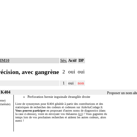
 CIM10
Sév.
Actif
DP
récision, avec gangrène
2
oui
oui
1
oui
non
r K404
Proposer un nom alt
Perforation hernie inguinale étranglée droite
erne)
Liste de synonymes pour K404 générée à partir des contributions et des
ilatérale)
statistiques de recherches des codeurs et codeuses sur AideAuCodage.fr.
Vous pouvez participer
en proposant d'autres noms de diagnostics (dans
la case ci-dessus), voire en envoyant vos thésaurus (
ici
) ! Vous gagnerez du
temps lors de vos prochaines recherches et aiderez les autres codeurs, alors
merci !