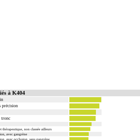
iés à K404
in
s précision
 tronc
t thérapeutique, non classée ailleurs
sion, avec gangrène
sion, avec occlusion, sans gangrène