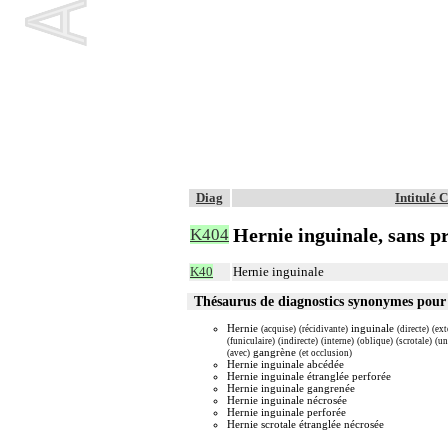
Diag
Intitulé
Hernie inguinale, sans p
K404
K40
Hernie inguinale
Thésaurus de diagnostics synonymes pou
Hernie
inguinale
(acquise)
(récidivante)
(directe)
(ext
(funiculaire)
(indirecte)
(interne)
(oblique)
(scrotale)
(un
gangrène
(avec)
(et occlusion)
Hernie inguinale abcédée
Hernie inguinale étranglée perforée
Hernie inguinale gangrenée
Hernie inguinale nécrosée
Hernie inguinale perforée
Hernie scrotale étranglée nécrosée