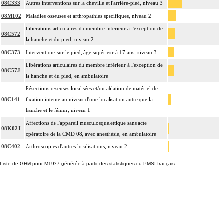
08C333
Autres interventions sur la cheville et l'arrière-pied, niveau 3
08M102
Maladies osseuses et arthropathies spécifiques, niveau 2
Libérations articulaires du membre inférieur à l'exception de
08C572
la hanche et du pied, niveau 2
08C373
Interventions sur le pied, âge supérieur à 17 ans, niveau 3
Libérations articulaires du membre inférieur à l'exception de
08C57J
la hanche et du pied, en ambulatoire
Résections osseuses localisées et/ou ablation de matériel de
08C141
fixation interne au niveau d'une localisation autre que la
hanche et le fémur, niveau 1
Affections de l'appareil musculosquelettique sans acte
08K02J
opératoire de la CMD 08, avec anesthésie, en ambulatoire
08C402
Arthroscopies d'autres localisations, niveau 2
Liste de GHM pour M1927 générée à partir des statistiques du PMSI français