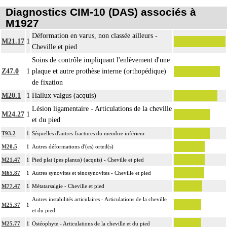
Diagnostics CIM-10 (DAS) associés à
M1927
Déformation en varus, non classée ailleurs -
M21.17
1
Cheville et pied
Soins de contrôle impliquant l'enlèvement d'une
Z47.0
1
plaque et autre prothèse interne (orthopédique)
de fixation
M20.1
1
Hallux valgus (acquis)
Lésion ligamentaire - Articulations de la cheville
M24.27
1
et du pied
T93.2
1
Séquelles d'autres fractures du membre inférieur
M20.5
1
Autres déformations d'(es) orteil(s)
M21.47
1
Pied plat (pes planus) (acquis) - Cheville et pied
M65.87
1
Autres synovites et ténosynovites - Cheville et pied
M77.47
1
Métatarsalgie - Cheville et pied
Autres instabilités articulaires - Articulations de la cheville
M25.37
1
et du pied
M25.77
1
Ostéophyte - Articulations de la cheville et du pied