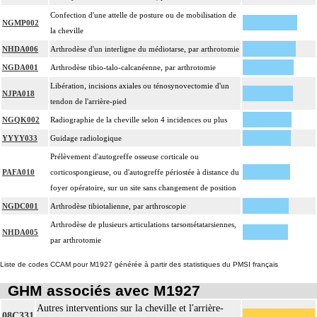
Confection d'une attelle de posture ou de mobilisation de
NGMP002
la cheville
NHDA006
Arthrodèse d'un interligne du médiotarse, par arthrotomie
NGDA001
Arthrodèse tibio-talo-calcanéenne, par arthrotomie
Libération, incisions axiales ou ténosynovectomie d'un
NJPA018
tendon de l'arrière-pied
NGQK002
Radiographie de la cheville selon 4 incidences ou plus
YYYY033
Guidage radiologique
Prélèvement d'autogreffe osseuse corticale ou
PAFA010
corticospongieuse, ou d'autogreffe périostée à distance du
foyer opératoire, sur un site sans changement de position
NGDC001
Arthrodèse tibiotalienne, par arthroscopie
Arthrodèse de plusieurs articulations tarsométatarsiennes,
NHDA005
par arthrotomie
Liste de codes CCAM pour M1927 générée à partir des statistiques du PMSI français
GHM associés avec M1927
Autres interventions sur la cheville et l'arrière-
08C331