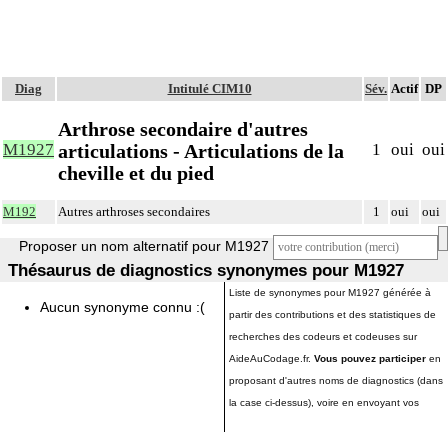
Diag
Intitulé CIM10
Sév.
Actif
DP
Arthrose secondaire d'autres
articulations - Articulations de la
M1927
1
oui
oui
cheville et du pied
M192
Autres arthroses secondaires
1
oui
oui
Proposer un nom alternatif pour M1927
Thésaurus de diagnostics synonymes pour M1927
Liste de synonymes pour M1927 générée à
Aucun synonyme connu :(
partir des contributions et des statistiques de
recherches des codeurs et codeuses sur
AideAuCodage.fr.
Vous pouvez participer
en
proposant d'autres noms de diagnostics (dans
la case ci-dessus), voire en envoyant vos