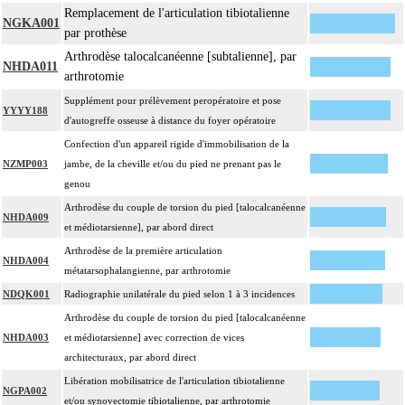
Remplacement de l'articulation tibiotalienne
NGKA001
par prothèse
Arthrodèse talocalcanéenne [subtalienne], par
NHDA011
arthrotomie
Supplément pour prélèvement peropératoire et pose
YYYY188
d'autogreffe osseuse à distance du foyer opératoire
Confection d'un appareil rigide d'immobilisation de la
NZMP003
jambe, de la cheville et/ou du pied ne prenant pas le
genou
Arthrodèse du couple de torsion du pied [talocalcanéenne
NHDA009
et médiotarsienne], par abord direct
Arthrodèse de la première articulation
NHDA004
métatarsophalangienne, par arthrotomie
NDQK001
Radiographie unilatérale du pied selon 1 à 3 incidences
Arthrodèse du couple de torsion du pied [talocalcanéenne
NHDA003
et médiotarsienne] avec correction de vices
architecturaux, par abord direct
Libération mobilisatrice de l'articulation tibiotalienne
NGPA002
et/ou synovectomie tibiotalienne, par arthrotomie