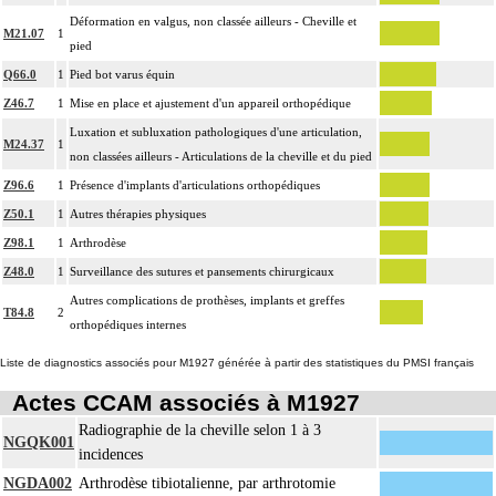
Déformation en valgus, non classée ailleurs - Cheville et
M21.07
1
pied
Q66.0
1
Pied bot varus équin
Z46.7
1
Mise en place et ajustement d'un appareil orthopédique
Luxation et subluxation pathologiques d'une articulation,
M24.37
1
non classées ailleurs - Articulations de la cheville et du pied
Z96.6
1
Présence d'implants d'articulations orthopédiques
Z50.1
1
Autres thérapies physiques
Z98.1
1
Arthrodèse
Z48.0
1
Surveillance des sutures et pansements chirurgicaux
Autres complications de prothèses, implants et greffes
T84.8
2
orthopédiques internes
Liste de diagnostics associés pour M1927 générée à partir des statistiques du PMSI français
Actes CCAM associés à M1927
Radiographie de la cheville selon 1 à 3
NGQK001
incidences
NGDA002
Arthrodèse tibiotalienne, par arthrotomie