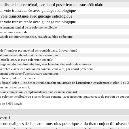
du disque intervertébral, par abord postérieur ou transpédiculaire
ar voie transcutanée avec guidage radiologique
 voie transcutanée avec guidage radiologique
ar voie transcutanée avec guidage radiologique
u segment lombal de la colonne vertébrale
a colonne vertébrale
diologie interventionnelle, réalisée au bloc opératoire
 de l'humérus par matériel centromédullaire, à foyer fermé
lonne vertébrale selon 4 incidences ou plus
moelle osseuse avec coloration spéciale
e segment du membre inférieur, sans injection de produit de contraste
vertébrale avec exploration du contenu canalaire, par abord postérieur
ment biopsique d'une structure anatomique
u bassin] selon 1 incidence
 bassin] selon 1 incidence et radiographie unilatérale de l'articulation coxofémorale selon 1 ou 
un temps [temps tardif]
es sans réinjection, complémentaires d'un examen standard
olonne vertébrale ou plus et de son contenu, avec injection intraveineuse de produit de contras
es du PMSI français
iveau 1
meurs malignes de l'appareil musculosquelettique et du tissu conjonctif, niveau 