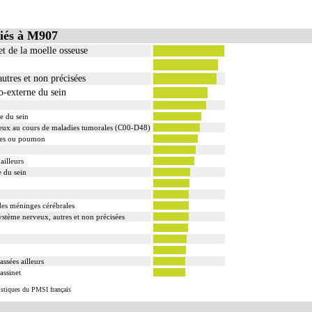
iés à M907
t de la moelle osseuse
autres et non précisées
-externe du sein
e du sein
veux au cours de maladies tumorales (C00-D48)
hes ou poumon
ailleurs
 du sein
es méninges cérébrales
stème nerveux, autres et non précisées
ssées ailleurs
assinet
tistiques du PMSI français