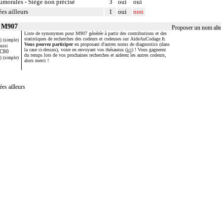
umorales - Siège non précisé
3
oui
oui
es ailleurs
1
oui
non
r M907
Proposer un nom alt
Liste de synonymes pour M907 générée à partir des contributions et des
statistiques de recherches des codeurs et codeuses sur AideAuCodage.fr.
)
(simple)
Vous pouvez participer
en proposant d'autres noms de diagnostics (dans
aussi
la case ci-dessus), voire en envoyant vos thésaurus (
ici
) ! Vous gagnerez
C80
du temps lors de vos prochaines recherches et aiderez les autres codeurs,
)
(simple)
alors merci !
es ailleurs