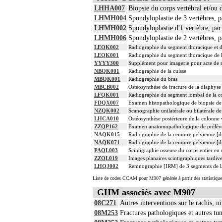
LHHA007
Biopsie du corps vertébral et/ou 
LHMH004
Spondyloplastie de 3 vertèbres, p
LHMH002
Spondyloplastie d'1 vertèbre, par
LHMH006
Spondyloplastie de 2 vertèbres, p
LEQK002
Radiographie du segment thoracique et d
LEQK001
Radiographie du segment thoracique de l
YYYY300
Supplément pour imagerie pour acte de ra
NBQK001
Radiographie de la cuisse
MBQK001
Radiographie du bras
MBCB002
Ostéosynthèse de fracture de la diaphyse
LFQK001
Radiographie du segment lombal de la co
FDQX007
Examen histopathologique de biopsie de 
NZQK002
Scanographie unilatérale ou bilatérale d
LHCA010
Ostéosynthèse postérieure de la colonne 
ZZQP162
Examen anatomopathologique de prélève
NAQK015
Radiographie de la ceinture pelvienne [d
NAQK071
Radiographie de la ceinture pelvienne [du
PAQL003
Scintigraphie osseuse du corps entier en 
ZZQL019
Images planaires scintigraphiques tardiv
LHQJ002
Remnographie [IRM] de 3 segments de la c
Liste de codes CCAM pour M907 générée à partir des statistiqu
GHM associés avec M907
08C271
Autres interventions sur le rachis, n
08M253
Fractures pathologiques et autres tu