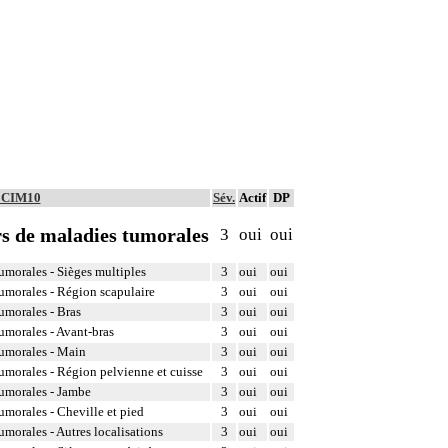
é CIM10
Sév.
Actif
DP
rs de maladies tumorales
3
oui
oui
umorales - Sièges multiples
3
oui
oui
tumorales - Région scapulaire
3
oui
oui
umorales - Bras
3
oui
oui
umorales - Avant-bras
3
oui
oui
tumorales - Main
3
oui
oui
tumorales - Région pelvienne et cuisse
3
oui
oui
tumorales - Jambe
3
oui
oui
umorales - Cheville et pied
3
oui
oui
umorales - Autres localisations
3
oui
oui