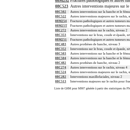
08M252
Fractures pathologiques et autres tu
08C523
Autres interventions majeures sur le
08C502
Autres interventions sur la hanche et le fému
08C522
Autres interventions majeures sur le rachis, 
08M254
Fractures pathologiques et autres tumeurs ma
08M25T
Fractures pathologiques et autres tumeurs mal
08C272
Autres interventions sur le rachis, niveau 2
08C353
Interventions sur le bras, coude et épaule, n
08M251
Fractures pathologiques et autres tumeurs ma
08C483
Autres prothèses de hanche, niveau 3
08C352
Interventions sur le bras, coude et épaule, n
08C503
Autres interventions sur la hanche et le fému
08C504
Autres interventions sur la hanche et le fému
08C482
Autres prothèses de hanche, niveau 2
08C274
Autres interventions sur le rachis, niveau 4
08C524
Autres interventions majeures sur le rachis, 
08C282
Interventions maxillofaciales, niveau 2
08C513
Interventions majeures sur le rachis pour fra
Liste de GHM pour M907 générée à partir des statistiques du PM