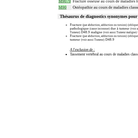
M9079
Fracture osseuse au cours de maladies t
M90
Ostéopathie au cours de maladies classé
Thésaurus de diagnostics synonymes pou
Fracture
(par abduction, adduction ou torsion)
(oblique
pathologique
due à tumeur
(cause inconnue)
(voir 
D48.9 maligne
Tumeur)
(voir aussi Tumeur maligne)
Fracture
(par abduction, adduction ou torsion)
(oblique
tumeur
D48.9
(voir aussi Tumeur)
A l'exclusion de :
Tassement vertébral au cours de maladies classé