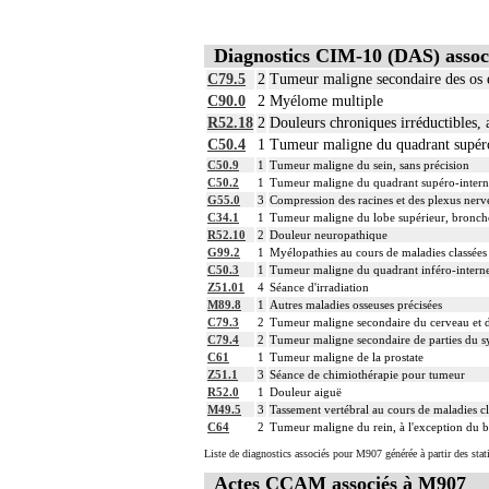
Diagnostics CIM-10 (DAS) assoc
C79.5
2
Tumeur maligne secondaire des os e
C90.0
2
Myélome multiple
R52.18
2
Douleurs chroniques irréductibles, 
C50.4
1
Tumeur maligne du quadrant supéro
C50.9
1
Tumeur maligne du sein, sans précision
C50.2
1
Tumeur maligne du quadrant supéro-intern
G55.0
3
Compression des racines et des plexus ner
C34.1
1
Tumeur maligne du lobe supérieur, bronc
R52.10
2
Douleur neuropathique
G99.2
1
Myélopathies au cours de maladies classées 
C50.3
1
Tumeur maligne du quadrant inféro-interne
Z51.01
4
Séance d'irradiation
M89.8
1
Autres maladies osseuses précisées
C79.3
2
Tumeur maligne secondaire du cerveau et d
C79.4
2
Tumeur maligne secondaire de parties du sy
C61
1
Tumeur maligne de la prostate
Z51.1
3
Séance de chimiothérapie pour tumeur
R52.0
1
Douleur aiguë
M49.5
3
Tassement vertébral au cours de maladies cla
C64
2
Tumeur maligne du rein, à l'exception du b
Liste de diagnostics associés pour M907 générée à partir des sta
Actes CCAM associés à M907