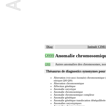
Diag
Intitulé CIM1
Anomalie chromosomique
Q999
Q99
Autres anomalies des chromosomes, non 
Thésaurus de diagnostics synonymes pou
Aberration
chromosomique
(voir aussi Anomalie)
rubriques Q90-Q99)
Aberration chromosomique
Affection génétique
Anomalie caryotype
Anomalie chromosomique
Anomalie chromosomique complexe
Anomalie génétique
Anomalie génétique translocation déséquilibrée
Anomalies caryotypiques