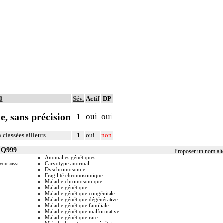
0
Sév.
Actif
DP
, sans précision
1
oui
oui
classées ailleurs
1
oui
non
r Q999
Proposer un nom alt
Anomalies génétiques
Maladie o
Caryotype anormal
Maladies 
(voir aussi
Dyschromosomie
Malforma
Fragilité chromosomique
Malformat
Maladie chromosomique
Pathologi
Maladie génétique
Pathologie
Maladie génétique congénitale
Polymorph
Maladie génétique dégénérative
Syndrome 
Maladie génétique familiale
Syndrome 
Maladie génétique malformative
Syndrom
Maladie génétique rare