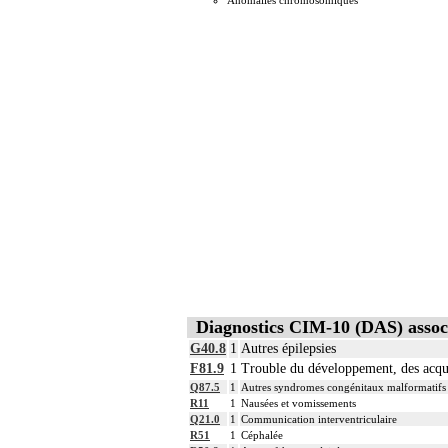
Anomalies chromosomiques
Diagnostics CIM-10 (DAS) assoc
G40.8
1
Autres épilepsies
F81.9
1
Trouble du développement, des acquis
Q87.5
1
Autres syndromes congénitaux malformatifs a
R11
1
Nausées et vomissements
Q21.0
1
Communication interventriculaire
R51
1
Céphalée