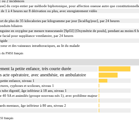
1 ou 2 incidences
se] du corps entier par méthode biphotonique, pour affection osseuse autre que constitutionnell
de 1 à 4 heures sur 8 dérivation ou plus, avec enregistrement vidéo
rt de plus de 35 kilocalories par kilogramme par jour [kcal/kg/jour], par 24 heures
nduits biliaires
sanguine en oxygène par mesure transcutanée [SpO2] [Oxymétrie de pouls], pendant au moins 6 h
 facial pour suppléance ventilatoire, par 24 heures
igide
eur et des vaisseaux intrathoraciques, au lit du malade
s du PMSI français
ment la petite enfance, très courte durée
 acte opératoire, avec anesthésie, en ambulatoire
petite enfance, niveau 1
ctures, cyphoses et scolioses, niveau 1
u tube digestif, âge inférieur à 18 ans, niveau 1
e 40 SA et assimilés (groupe nouveau-nés 1), avec problème majeur
ards mentaux, âge inférieur à 80 ans, niveau 2
SI français