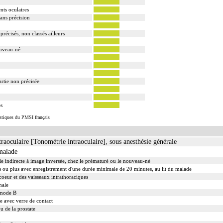
ts oculaires
ans précision
écisés, non classés ailleurs
ouveau-né
artie non précisée
es
istiques du PMSI français
traoculaire [Tonométrie intraoculaire], sous anesthésie générale
malade
 indirecte à image inversée, chez le prématuré ou le nouveau-né
s ou plus avec enregistrement d'une durée minimale de 20 minutes, au lit du malade
oeur et des vaisseaux intrathoraciques
hale
n mode B
 avec verre de contact
u de la prostate