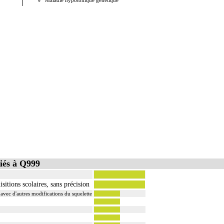
Maladie hypotonique génétique
iés à Q999
itions scolaires, sans précision
vec d'autres modifications du squelette