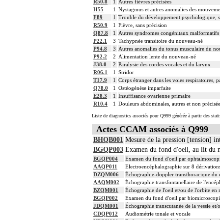
R50.8
1
Autres fièvres précisées
H55
1
Nystagmus et autres anomalies des mouvemen
F89
1
Trouble du développement psychologique, s
R50.9
1
Fièvre, sans précision
Q87.8
1
Autres syndromes congénitaux malformatifs pr
P22.1
3
Tachypnée transitoire du nouveau-né
P94.8
3
Autres anomalies du tonus musculaire du n
P92.2
2
Alimentation lente du nouveau-né
J38.0
2
Paralysie des cordes vocales et du larynx
R06.1
1
Stridor
T17.9
1
Corps étranger dans les voies respiratoires, p
Q78.0
1
Ostéogénèse imparfaite
E28.3
1
Insuffisance ovarienne primaire
R10.4
1
Douleurs abdominales, autres et non précisé
Liste de diagnostics associés pour Q999 générée à partir des stat
Actes CCAM associés à Q999
BHQB001
Mesure de la pression [tension] in
BGQP003
Examen du fond d'oeil, au lit du 
BGQP004
Examen du fond d'oeil par ophtalmoscopie
AAQP011
Electroencéphalographie sur 8 dérivation
DZQM006
Échographie-doppler transthoracique du c
AAQM002
Échographie transfontanellaire de l'encép
BZQM001
Échographie de l'oeil et/ou de l'orbite e
BGQP002
Examen du fond d'oeil par biomicroscopie
JDQM001
Échographie transcutanée de la vessie et/o
CDQP012
Audiométrie tonale et vocale