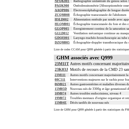
NFQK001
Radiographie unilatérale du genou selon 
PAQK900
Ostéodensitométrie [Absorptiométrie osseu
AAQP006
Electroencéphalographie de longue durée 
ZCQM008
Échographie transcutanée de l'abdomen
HSLD002
Alimentation entérale par sonde avec appo
HLQM001
Échographie transcutanée du foie et des co
GLQP005
Enregistrement continu de la saturation 
GLLD012
Ventilation mécanique continue au masque
GDQE001
Laryngo-trachéo-bronchoscopie au tube r
DZQM005
Échographie-doppler transthoracique du co
Liste de codes CCAM pour Q999 générée à partir des statistique
GHM associés avec Q999
23M11T
Autres motifs concernant majoritaire
23K03J
Motifs de recours de la CMD 23 sans
23M111
Autres motifs concernant majoritairement la 
08C511
Interventions majeures sur le rachis pour fra
06M021
Autres gastroentérites et maladies diverses d
15M05D
Nouveau-nés de 3300g et âge gestationnel d
10M074
Autres troubles endocriniens, niveau 4
19M072
Troubles mentaux d'origine organique et ret
15M04E
Décès tardifs de nouveau-nés
Liste de GHM pour Q999 générée à partir des statistiques du PM