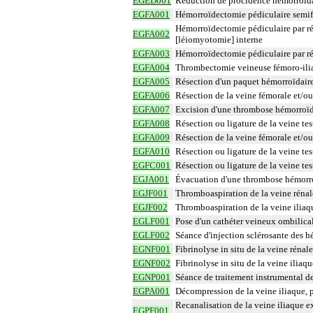
EGED001
Réduction de procidence hémorroïdair
EGFA001
Hémorroïdectomie pédiculaire semi
Hémorroïdectomie pédiculaire par r
EGFA002
[léiomyotomie] interne
EGFA003
Hémorroïdectomie pédiculaire par 
EGFA004
Thrombectomie veineuse fémoro-ilia
EGFA005
Résection d'un paquet hémorroïdaire
EGFA006
Résection de la veine fémorale et/ou 
EGFA007
Excision d'une thrombose hémorroïd
EGFA008
Résection ou ligature de la veine tes
EGFA009
Résection de la veine fémorale et/ou 
EGFA010
Résection ou ligature de la veine tes
EGFC001
Résection ou ligature de la veine tes
EGJA001
Évacuation d'une thrombose hémorro
EGJF001
Thromboaspiration de la veine rénal
EGJF002
Thromboaspiration de la veine iliaq
EGLF001
Pose d'un cathéter veineux ombilica
EGLF002
Séance d'injection sclérosante des 
EGNF001
Fibrinolyse in situ de la veine rénal
EGNF002
Fibrinolyse in situ de la veine ilia
EGNP001
Séance de traitement instrumental d
EGPA001
Décompression de la veine iliaque, 
Recanalisation de la veine iliaque 
EGPF001