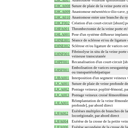
EHCA007
Anastomose veineuse splénorénale c
EHCA008
Suture de plaie de la veine porte et/
EHCA009
Anastomose mésentérico-ilio-cave, 
EHCA010
Anastomose entre une branche du syst
EHCF002
Création d'un court-circuit [shunt] 
EHFA001
Thrombectomie de la veine porte et/o
EHLA001
Pose d'un système diffuseur implanta
EHNE001
Séance de sclérose et/ou de ligature
EHNE002
Sclérose et/ou ligature de varices o
Fibrinolyse in situ de la veine porte
EHNF001
veineuse transcutanée
EHPF001
Recanalisation d'un court-circuit [s
Embolisation de varices oesogastriqu
EHSF001
ou transpariétohépatique
EJBA001
Interposition d'un segment veineux v
EJCA001
Suture de plaie de veine profonde de 
EJCA002
Pontage veineux poplité-fémoral, pa
EJCA003
Pontage veineux croisé fémorofémora
Réimplantation de la veine fémorale
EJEA001
profonde], par abord direct
Exérèses multiples de branches de la
EJFA002
locorégionale, par abord direct
EJFA004
Exérèse de la crosse de la petite vei
EJFA006
Exérèse secondaire de la crosse de l