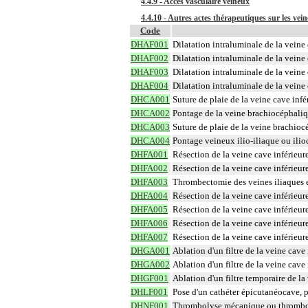
4.4.9 - Accès vasculaire veineux
4.4.10 - Autres actes thérapeutiques sur les vein
Code
DHAF001
Dilatation intraluminale de la veine
DHAF002
Dilatation intraluminale de la veine
DHAF003
Dilatation intraluminale de la veine
DHAF004
Dilatation intraluminale de la veine
DHCA001
Suture de plaie de la veine cave inf
DHCA002
Pontage de la veine brachiocéphaliq
DHCA003
Suture de plaie de la veine brachioc
DHCA004
Pontage veineux ilio-iliaque ou ilio
DHFA001
Résection de la veine cave inférieur
DHFA002
Résection de la veine cave inférieur
DHFA003
Thrombectomie des veines iliaques et
DHFA004
Résection de la veine cave inférieur
DHFA005
Résection de la veine cave inférieur
DHFA006
Résection de la veine cave inférieur
DHFA007
Résection de la veine cave inférieur
DHGA001
Ablation d'un filtre de la veine cave
DHGA002
Ablation d'un filtre de la veine cave
DHGF001
Ablation d'un filtre temporaire de la
DHLF001
Pose d'un cathéter épicutanéocave, p
DHNF001
Thrombolyse mécanique ou thromboas