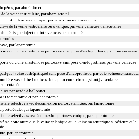
u pénis, par abord direct
e la veine testiculaire, par abord scrotal
ine testiculaire ou ovarique, par voie veineuse transcutanée
tive de la veine testiculaire ou ovarique, par voie veineuse transcutanée
du pénis, par injection intraveineuse transcutanée
morroïdes
cave, par laparotomie
e porte ou d'une anastomose portocave avec pose d'endoprothèse, par voie veineuse
e porte ou d'une anastomose portocave sans pose d'endoprothèse, par voie veineuse
épatique [veine sushépatique] sans pose d'endoprothèse, par voie veineuse transcut
rothèse vasculaire intrahépatique pour court-circuit [shunt] vasculaire
transcutanée
ques par sonde à ballonnet
par thoracotomie et par laparotomie
istale sélective avec déconnexion portosystémique, par laparotomie
 portorénale, par laparotomie
istale sélective sans déconnexion portosystémique, par laparotomie
tème porte autre que la veine splénique ou la veine mésentérique supérieure et le
mie
ure, par laparotomie