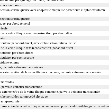
e interne par agrafage circulaire, par voie anale
fermée ou fermée
ésection sousmuqueuse avec anoplastie muqueuse postérieure et sphinctérotomie
résection sousmuqueuse
que, par abord fémoral
 isolé
de la veine iliaque avec reconstruction, par abord direct
aire
ticulaire par abord direct, avec embolisation intraveineuse
de la veine iliaque sans reconstruction, par abord direct
ticulaire, par abord direct
ticulaire, par coelioscopie
ïdaire externe
e, par voie veineuse transcutanée
ue externe et/ou de la veine iliaque commune, par voie veineuse transcutanée
l
hémorroïdes
e, par voie veineuse transcutanée
que externe et/ou de la veine iliaque commune, par voie veineuse transcutanée
es hémorroïdes par procédé physique
par laparotomie
externe et/ou de la veine iliaque commune avec pose d'endoprothèse, par voie veine