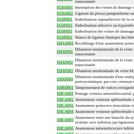
transcutanée
EGSA001
Interruption des veines de drainage d
EGSA002
Ligature du plexus pampiniforme ou d
EGSF001
Embolisation suprasélective de la ve
EGSF002
Embolisation sélective ou hypersélec
EGSF003
Embolisation des veines de drainage 
EGSP001
Séance de ligature élastique des hé
EHAA001
Recalibrage d'une anastomose porto
Dilatation intraluminale de la vein
EHAF001
transcutanée
Dilatation intraluminale de la vein
EHAF002
transcutanée
EHAF003
Dilatation intraluminale de veine h
Dilatation intraluminale d'une endop
EHAF004
portosystémique, par voie veineuse 
EHBD001
Tamponnement de varices oesogastri
EHCA001
Pontage veineux mésentéricoatrial, 
EHCA002
Anastomose veineuse splénorénale d
EHCA003
Anastomose portocave tronculaire ou
EHCA004
Anastomose veineuse splénorénale d
Anastomose entre une branche du sys
EHCA005
système cave inférieur, par laparoto
EHCA006
Anastomose mésentéricocave inférie