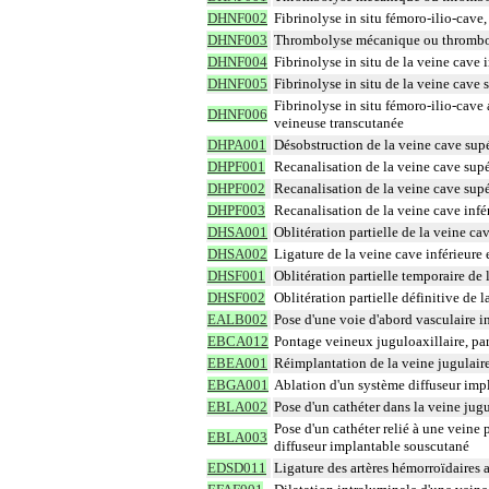
DHNF002
Fibrinolyse in situ fémoro-ilio-cave
DHNF003
Thrombolyse mécanique ou thromboasp
DHNF004
Fibrinolyse in situ de la veine cave 
DHNF005
Fibrinolyse in situ de la veine cave 
Fibrinolyse in situ fémoro-ilio-cave a
DHNF006
veineuse transcutanée
DHPA001
Désobstruction de la veine cave sup
DHPF001
Recanalisation de la veine cave supé
DHPF002
Recanalisation de la veine cave sup
DHPF003
Recanalisation de la veine cave infé
DHSA001
Oblitération partielle de la veine ca
DHSA002
Ligature de la veine cave inférieure 
DHSF001
Oblitération partielle temporaire de 
DHSF002
Oblitération partielle définitive de 
EALB002
Pose d'une voie d'abord vasculaire i
EBCA012
Pontage veineux juguloaxillaire, pa
EBEA001
Réimplantation de la veine jugulaire 
EBGA001
Ablation d'un système diffuseur imp
EBLA002
Pose d'un cathéter dans la veine jugu
Pose d'un cathéter relié à une vein
EBLA003
diffuseur implantable souscutané
EDSD011
Ligature des artères hémorroïdaires