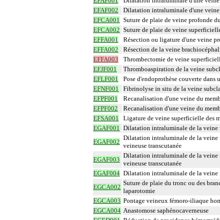
EFAF001
Dilatation intraluminale d'une vein
EFAF002
Dilatation intraluminale d'une vein
EFCA001
Suture de plaie de veine profonde d
EFCA002
Suture de plaie de veine superficiel
EFFA001
Résection ou ligature d'une veine p
EFFA002
Résection de la veine brachiocéphal
EFFA003
Thrombectomie de veine superficiell
EFJF001
Thromboaspiration de la veine subcl
EFLF001
Pose d'endoprothèse couverte dans u
EFNF001
Fibrinolyse in situ de la veine subc
EFPF001
Recanalisation d'une veine du membr
EFPF002
Recanalisation d'une veine du membr
EFSA001
Ligature de veine superficielle des 
EGAF001
Dilatation intraluminale de la veine
Dilatation intraluminale de la veine
EGAF002
veineuse transcutanée
Dilatation intraluminale de la veine
EGAF003
veineuse transcutanée
EGAF004
Dilatation intraluminale de la veine
Suture de plaie du tronc ou des branc
EGCA002
laparotomie
EGCA003
Pontage veineux fémoro-iliaque homo
EGCA004
Anastomose saphénocaverneuse