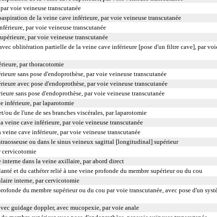
, par voie veineuse transcutanée
iration de la veine cave inférieure, par voie veineuse transcutanée
inférieure, par voie veineuse transcutanée
supérieure, par voie veineuse transcutanée
vec oblitération partielle de la veine cave inférieure [pose d'un filtre cave], par voi
érieure, par thoracotomie
rieure sans pose d'endoprothèse, par voie veineuse transcutanée
érieure avec pose d'endoprothèse, par voie veineuse transcutanée
rieure sans pose d'endoprothèse, par voie veineuse transcutanée
ve inférieure, par laparotomie
et/ou de l'une de ses branches viscérales, par laparotomie
la veine cave inférieure, par voie veineuse transcutanée
la veine cave inférieure, par voie veineuse transcutanée
ntraosseuse ou dans le sinus veineux sagittal [longitudinal] supérieur
r cervicotomie
interne dans la veine axillaire, par abord direct
lanté et du cathéter relié à une veine profonde du membre supérieur ou du cou
laire interne, par cervicotomie
e profonde du membre supérieur ou du cou par voie transcutanée, avec pose d'un sys
 avec guidage doppler, avec mucopexie, par voie anale