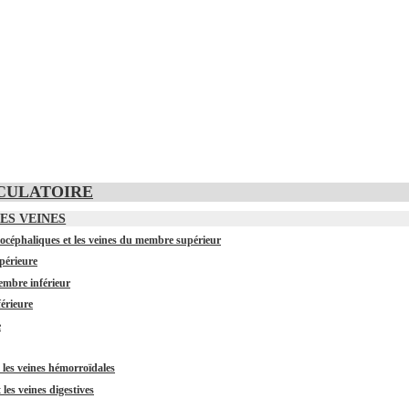
IRCULATOIRE
LES VEINES
icocéphaliques et les veines du membre supérieur
upérieure
membre inférieur
férieure
e
u les veines hémorroïdales
 les veines digestives