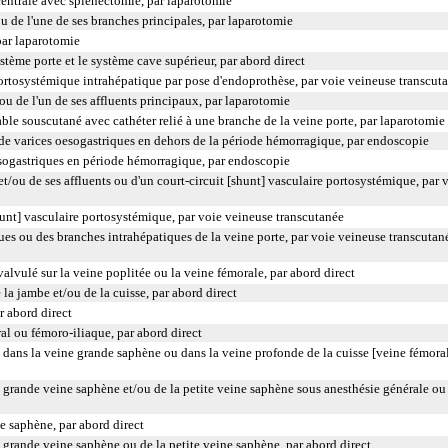
entrale avec splénectomie, par laparotomie
ou de l'une de ses branches principales, par laparotomie
par laparotomie
ème porte et le système cave supérieur, par abord direct
portosystémique intrahépatique par pose d'endoprothèse, par voie veineuse transcut
u de l'un de ses affluents principaux, par laparotomie
ble souscutané avec cathéter relié à une branche de la veine porte, par laparotomie
 de varices oesogastriques en dehors de la période hémorragique, par endoscopie
esogastriques en période hémorragique, par endoscopie
 et/ou de ses affluents ou d'un court-circuit [shunt] vasculaire portosystémique, par 
hunt] vasculaire portosystémique, par voie veineuse transcutanée
es ou des branches intrahépatiques de la veine porte, par voie veineuse transcutan
alvulé sur la veine poplitée ou la veine fémorale, par abord direct
la jambe et/ou de la cuisse, par abord direct
r abord direct
l ou fémoro-iliaque, par abord direct
 dans la veine grande saphène ou dans la veine profonde de la cuisse [veine fémora
 grande veine saphène et/ou de la petite veine saphène sous anesthésie générale ou
ne saphène, par abord direct
a grande veine saphène ou de la petite veine saphène, par abord direct