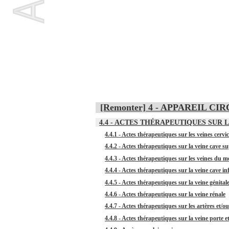
[Remonter] 4 - APPAREIL C
4.4 - ACTES THÉRAPEUTIQUES SUR 
4.4.1 - Actes thérapeutiques sur les veines cerv
4.4.2 - Actes thérapeutiques sur la veine cave s
4.4.3 - Actes thérapeutiques sur les veines du 
4.4.4 - Actes thérapeutiques sur la veine cave in
4.4.5 - Actes thérapeutiques sur la veine génital
4.4.6 - Actes thérapeutiques sur la veine rénale
4.4.7 - Actes thérapeutiques sur les artères et/o
4.4.8 - Actes thérapeutiques sur la veine porte et