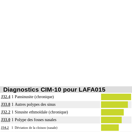
Les actes sur le thorax, par thoracotomie incluent l'évacuation de collection
6
intrathoracique associée, la pose de drain pleural et/ou péricardique.
Diagnostics CIM-10 pour LAFA015
J32.4
1
Pansinusite (chronique)
J33.8
1
Autres polypes des sinus
J32.2
1
Sinusite ethmoïdale (chronique)
J33.0
1
Polype des fosses nasales
J34.2
1
Déviation de la cloison (nasale)