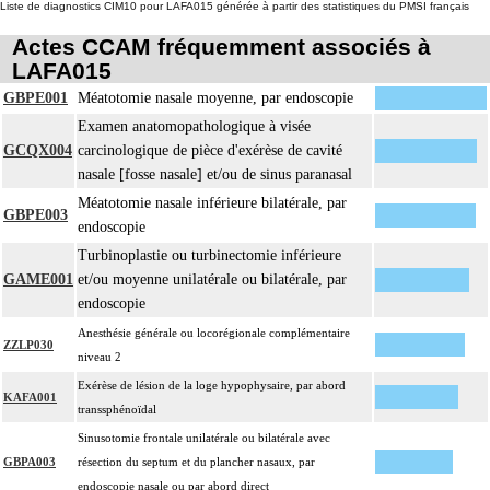
Liste de diagnostics CIM10 pour LAFA015 générée à partir des statistiques du PMSI français
Actes CCAM fréquemment associés à
LAFA015
GBPE001
Méatotomie nasale moyenne, par endoscopie
Examen anatomopathologique à visée
GCQX004
carcinologique de pièce d'exérèse de cavité
nasale [fosse nasale] et/ou de sinus paranasal
Méatotomie nasale inférieure bilatérale, par
GBPE003
endoscopie
Turbinoplastie ou turbinectomie inférieure
GAME001
et/ou moyenne unilatérale ou bilatérale, par
endoscopie
Anesthésie générale ou locorégionale complémentaire
ZZLP030
niveau 2
Exérèse de lésion de la loge hypophysaire, par abord
KAFA001
transsphénoïdal
Sinusotomie frontale unilatérale ou bilatérale avec
GBPA003
résection du septum et du plancher nasaux, par
endoscopie nasale ou par abord direct