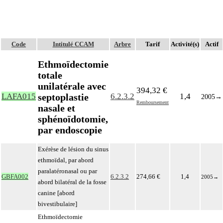
Code
Intitulé CCAM
Arbre
Tarif
Activité(s)
Actif
Ethmoïdectomie
totale
unilatérale avec
394,32 €
septoplastie
LAFA015
6.2.3.2
1,4
2005
→
Remboursement
nasale et
sphénoïdotomie,
par endoscopie
Exérèse de lésion du sinus
ethmoïdal, par abord
paralatéronasal ou par
GBFA002
6.2.3.2
274,66 €
1,4
2005
→
abord bilatéral de la fosse
canine [abord
bivestibulaire]
Ethmoïdectomie