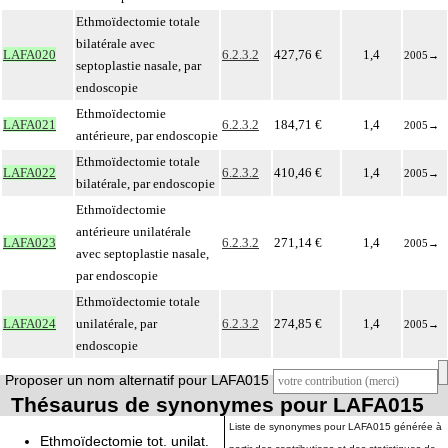
Ethmoïdectomie totale
bilatérale avec
LAFA020
6.2.3.2
427,76 €
1,4
2005
→
septoplastie nasale, par
endoscopie
Ethmoïdectomie
LAFA021
6.2.3.2
184,71 €
1,4
2005
→
antérieure, par endoscopie
Ethmoïdectomie totale
LAFA022
6.2.3.2
410,46 €
1,4
2005
→
bilatérale, par endoscopie
Ethmoïdectomie
antérieure unilatérale
LAFA023
6.2.3.2
271,14 €
1,4
2005
→
avec septoplastie nasale,
par endoscopie
Ethmoïdectomie totale
LAFA024
unilatérale, par
6.2.3.2
274,85 €
1,4
2005
→
endoscopie
Proposer un nom alternatif pour LAFA015
Thésaurus de synonymes pour LAFA015
Liste de synonymes pour LAFA015 générée à
Ethmoïdectomie tot. unilat.