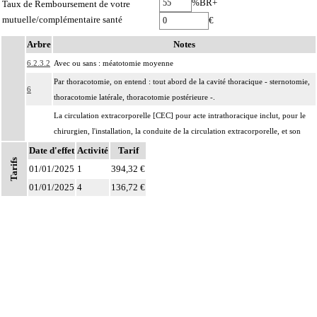
%BR+
Taux de Remboursement de votre
mutuelle/complémentaire santé
€
Arbre
Notes
6.2.3.2
Avec ou sans : méatotomie moyenne
Par thoracotomie, on entend : tout abord de la cavité thoracique - sternotomie,
6
thoracotomie latérale, thoracotomie postérieure -.
La circulation extracorporelle [CEC] pour acte intrathoracique inclut, pour le
chirurgien, l'installation, la conduite de la circulation extracorporelle, et son
ablation. Elle inclut les responsabilités suivantes :
Date d'effet
Activité
Tarif
Tarifs
- décision de l'indication et choix de la technique
01/01/2025
1
394,32 €
- pose et ablation des canules
Notes
01/01/2025
4
136,72 €
6
- choix du niveau d'hypothermie
- choix du débit de CEC
- décision d'arrêt circulatoire
- définition des protocoles de remplissage
- décision de cardioplégie
- décision d'assistance circulatoire.
Les actes sur le thorax, par thoracoscopie incluent l'évacuation de collection
6
intrathoracique associée, la pose de drain pleural et/ou péricardique.