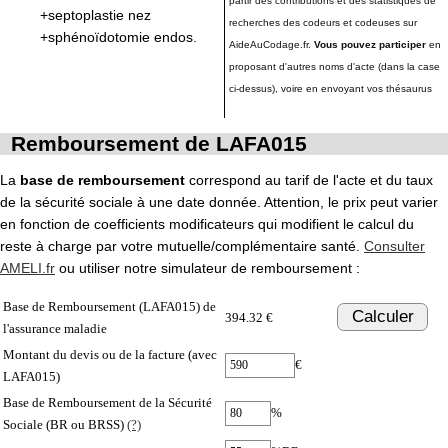
partir des contributions et des statistiques de
+septoplastie nez
recherches des codeurs et codeuses sur
+sphénoïdotomie endos.
AideAuCodage.fr.
Vous pouvez participer
en
proposant d'autres noms d'acte (dans la case
ci-dessus), voire en envoyant vos thésaurus
Remboursement de LAFA015
La
base de remboursement
correspond au tarif de l'acte et du taux
de la sécurité sociale à une date donnée. Attention, le prix peut varier
en fonction de coefficients modificateurs qui modifient le calcul du
reste à charge par votre mutuelle/complémentaire santé.
Consulter
AMELI.fr
ou utiliser notre simulateur de remboursement :
Base de Remboursement (LAFA015) de
Calculer
394.32 €
l'assurance maladie
Montant du devis ou de la facture (avec
€
LAFA015)
Base de Remboursement de la Sécurité
%
Sociale (BR ou BRSS)
(?)