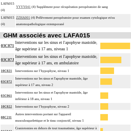
LAFA015
YYYY041
(4) Supplément pour récupération peropératoire de sang
(4)
LAFA015
ZZHA001
(4) Prélèvement peropératoire pour examen cytologique et/ou
(4)
anatomopathologique extemporané
GHM associés avec LAFA015
Interventions sur les sinus et l'apophyse mastoïde,
03C071
âge supérieur à 17 ans, niveau 1
Interventions sur les sinus et l'apophyse mastoïde,
03C07J
âge supérieur à 17 ans, en ambulatoire
10C021
Interventions sur l’hypophyse, niveau 1
Interventions sur les sinus et l'apophyse mastoïde, âge
03C072
supérieur à 17 ans, niveau 2
Interventions sur les sinus et l'apophyse mastoïde, âge
03C061
inférieur à 18 ans, niveau 1
10C022
Interventions sur l’hypophyse, niveau 2
Autres interventions portant sur l'appareil
08C211
musculosquelettique et le tissu conjonctif, niveau 1
Craniotomies en dehors de tout traumatisme, âge supérieur à