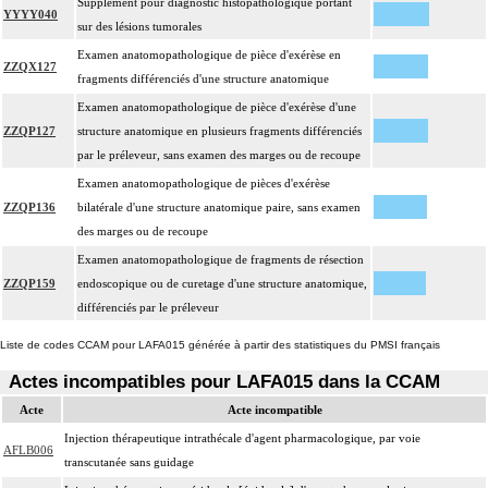
Supplément pour diagnostic histopathologique portant
YYYY040
sur des lésions tumorales
Examen anatomopathologique de pièce d'exérèse en
ZZQX127
fragments différenciés d'une structure anatomique
Examen anatomopathologique de pièce d'exérèse d'une
ZZQP127
structure anatomique en plusieurs fragments différenciés
par le préleveur, sans examen des marges ou de recoupe
Examen anatomopathologique de pièces d'exérèse
ZZQP136
bilatérale d'une structure anatomique paire, sans examen
des marges ou de recoupe
Examen anatomopathologique de fragments de résection
ZZQP159
endoscopique ou de curetage d'une structure anatomique,
différenciés par le préleveur
Liste de codes CCAM pour LAFA015 générée à partir des statistiques du PMSI français
Actes incompatibles pour LAFA015 dans la CCAM
Acte
Acte incompatible
Injection thérapeutique intrathécale d'agent pharmacologique, par voie
AFLB006
transcutanée sans guidage