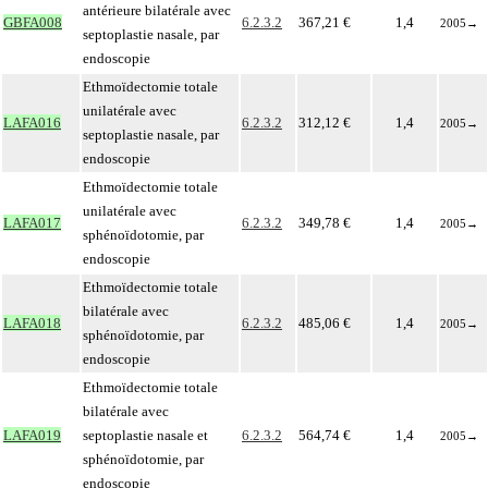
antérieure bilatérale avec
GBFA008
6.2.3.2
367,21 €
1,4
2005
→
septoplastie nasale, par
endoscopie
Ethmoïdectomie totale
unilatérale avec
LAFA016
6.2.3.2
312,12 €
1,4
2005
→
septoplastie nasale, par
endoscopie
Ethmoïdectomie totale
unilatérale avec
LAFA017
6.2.3.2
349,78 €
1,4
2005
→
sphénoïdotomie, par
endoscopie
Ethmoïdectomie totale
bilatérale avec
LAFA018
6.2.3.2
485,06 €
1,4
2005
→
sphénoïdotomie, par
endoscopie
Ethmoïdectomie totale
bilatérale avec
LAFA019
septoplastie nasale et
6.2.3.2
564,74 €
1,4
2005
→
sphénoïdotomie, par
endoscopie