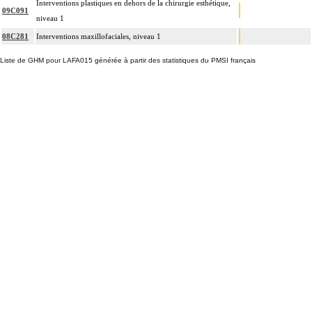
Interventions plastiques en dehors de la chirurgie esthétique,
09C091
niveau 1
08C281
Interventions maxillofaciales, niveau 1
Liste de GHM pour LAFA015 générée à partir des statistiques du PMSI français