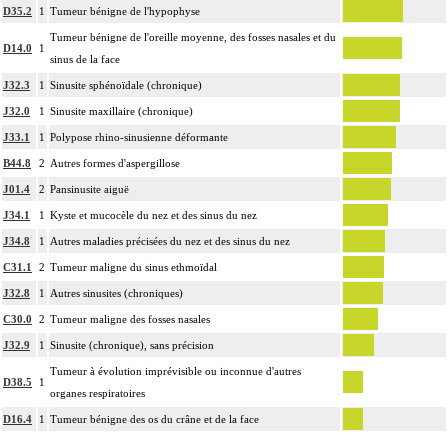
D35.2
1
Tumeur bénigne de l'hypophyse
Tumeur bénigne de l'oreille moyenne, des fosses nasales et du
D14.0
1
sinus de la face
J32.3
1
Sinusite sphénoïdale (chronique)
J32.0
1
Sinusite maxillaire (chronique)
J33.1
1
Polypose rhino-sinusienne déformante
B44.8
2
Autres formes d'aspergillose
J01.4
2
Pansinusite aiguë
J34.1
1
Kyste et mucocèle du nez et des sinus du nez
J34.8
1
Autres maladies précisées du nez et des sinus du nez
C31.1
2
Tumeur maligne du sinus ethmoïdal
J32.8
1
Autres sinusites (chroniques)
C30.0
2
Tumeur maligne des fosses nasales
J32.9
1
Sinusite (chronique), sans précision
Tumeur à évolution imprévisible ou inconnue d'autres
D38.5
1
organes respiratoires
D16.4
1
Tumeur bénigne des os du crâne et de la face