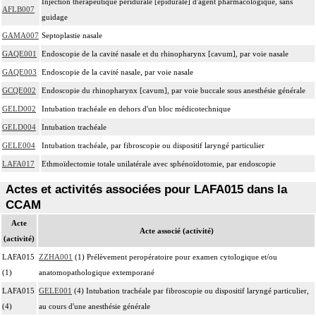
Injection thérapeutique péridurale [épidurale] d'agent pharmacologique, sans
AFLB007
guidage
GAMA007
Septoplastie nasale
GAQE001
Endoscopie de la cavité nasale et du rhinopharynx [cavum], par voie nasale
GAQE003
Endoscopie de la cavité nasale, par voie nasale
GCQE002
Endoscopie du rhinopharynx [cavum], par voie buccale sous anesthésie générale
GELD002
Intubation trachéale en dehors d'un bloc médicotechnique
GELD004
Intubation trachéale
GELE004
Intubation trachéale, par fibroscopie ou dispositif laryngé particulier
LAFA017
Ethmoïdectomie totale unilatérale avec sphénoïdotomie, par endoscopie
Actes et activités associées pour LAFA015 dans la
CCAM
Acte
Acte associé (activité)
(activité)
LAFA015
ZZHA001
(1) Prélèvement peropératoire pour examen cytologique et/ou
(1)
anatomopathologique extemporané
LAFA015
GELE001
(4) Intubation trachéale par fibroscopie ou dispositif laryngé particulier,
(4)
au cours d'une anesthésie générale