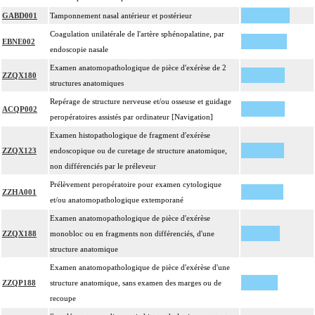
GABD001
Tamponnement nasal antérieur et postérieur
Coagulation unilatérale de l'artère sphénopalatine, par
EBNE002
endoscopie nasale
Examen anatomopathologique de pièce d'exérèse de 2
ZZQX180
structures anatomiques
Repérage de structure nerveuse et/ou osseuse et guidage
ACQP002
peropératoires assistés par ordinateur [Navigation]
Examen histopathologique de fragment d'exérèse
ZZQX123
endoscopique ou de curetage de structure anatomique,
non différenciés par le préleveur
Prélèvement peropératoire pour examen cytologique
ZZHA001
et/ou anatomopathologique extemporané
Examen anatomopathologique de pièce d'exérèse
ZZQX188
monobloc ou en fragments non différenciés, d'une
structure anatomique
Examen anatomopathologique de pièce d'exérèse d'une
ZZQP188
structure anatomique, sans examen des marges ou de
recoupe