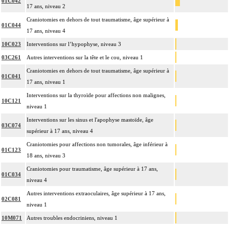
01C042
17 ans, niveau 2
Craniotomies en dehors de tout traumatisme, âge supérieur à
01C044
17 ans, niveau 4
10C023
Interventions sur l’hypophyse, niveau 3
03C261
Autres interventions sur la tête et le cou, niveau 1
Craniotomies en dehors de tout traumatisme, âge supérieur à
01C041
17 ans, niveau 1
Interventions sur la thyroïde pour affections non malignes,
10C121
niveau 1
Interventions sur les sinus et l'apophyse mastoïde, âge
03C074
supérieur à 17 ans, niveau 4
Craniotomies pour affections non tumorales, âge inférieur à
01C123
18 ans, niveau 3
Craniotomies pour traumatisme, âge supérieur à 17 ans,
01C034
niveau 4
Autres interventions extraoculaires, âge supérieur à 17 ans,
02C081
niveau 1
10M071
Autres troubles endocriniens, niveau 1