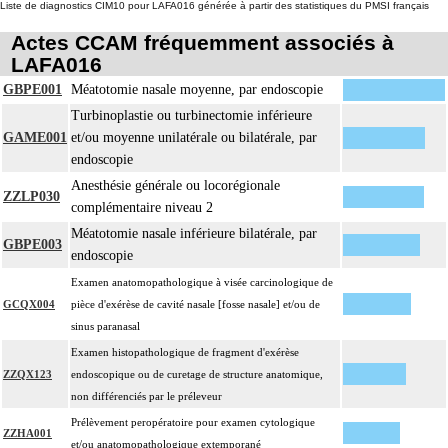
Liste de diagnostics CIM10 pour LAFA016 générée à partir des statistiques du PMSI français
Actes CCAM fréquemment associés à
LAFA016
GBPE001
Méatotomie nasale moyenne, par endoscopie
Turbinoplastie ou turbinectomie inférieure
GAME001
et/ou moyenne unilatérale ou bilatérale, par
endoscopie
Anesthésie générale ou locorégionale
ZZLP030
complémentaire niveau 2
Méatotomie nasale inférieure bilatérale, par
GBPE003
endoscopie
Examen anatomopathologique à visée carcinologique de
GCQX004
pièce d'exérèse de cavité nasale [fosse nasale] et/ou de
sinus paranasal
Examen histopathologique de fragment d'exérèse
ZZQX123
endoscopique ou de curetage de structure anatomique,
non différenciés par le préleveur
Prélèvement peropératoire pour examen cytologique
ZZHA001
et/ou anatomopathologique extemporané