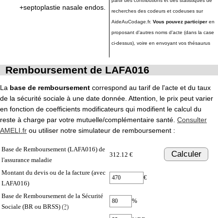
partir des contributions et des statistiques de
+septoplastie nasale endos.
recherches des codeurs et codeuses sur
AideAuCodage.fr.
Vous pouvez participer
en
proposant d'autres noms d'acte (dans la case
ci-dessus), voire en envoyant vos thésaurus
Remboursement de LAFA016
La
base de remboursement
correspond au tarif de l'acte et du taux
de la sécurité sociale à une date donnée. Attention, le prix peut varier
en fonction de coefficients modificateurs qui modifient le calcul du
reste à charge par votre mutuelle/complémentaire santé.
Consulter
AMELI.fr
ou utiliser notre simulateur de remboursement :
Base de Remboursement (LAFA016) de
Calculer
312.12 €
l'assurance maladie
Montant du devis ou de la facture (avec
€
LAFA016)
Base de Remboursement de la Sécurité
%
Sociale (BR ou BRSS)
(?)