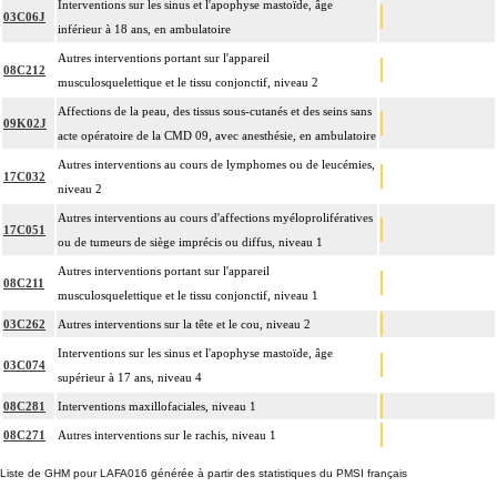
Interventions sur les sinus et l'apophyse mastoïde, âge
03C06J
inférieur à 18 ans, en ambulatoire
Autres interventions portant sur l'appareil
08C212
musculosquelettique et le tissu conjonctif, niveau 2
Affections de la peau, des tissus sous-cutanés et des seins sans
09K02J
acte opératoire de la CMD 09, avec anesthésie, en ambulatoire
Autres interventions au cours de lymphomes ou de leucémies,
17C032
niveau 2
Autres interventions au cours d'affections myéloprolifératives
17C051
ou de tumeurs de siège imprécis ou diffus, niveau 1
Autres interventions portant sur l'appareil
08C211
musculosquelettique et le tissu conjonctif, niveau 1
03C262
Autres interventions sur la tête et le cou, niveau 2
Interventions sur les sinus et l'apophyse mastoïde, âge
03C074
supérieur à 17 ans, niveau 4
08C281
Interventions maxillofaciales, niveau 1
08C271
Autres interventions sur le rachis, niveau 1
Liste de GHM pour LAFA016 générée à partir des statistiques du PMSI français