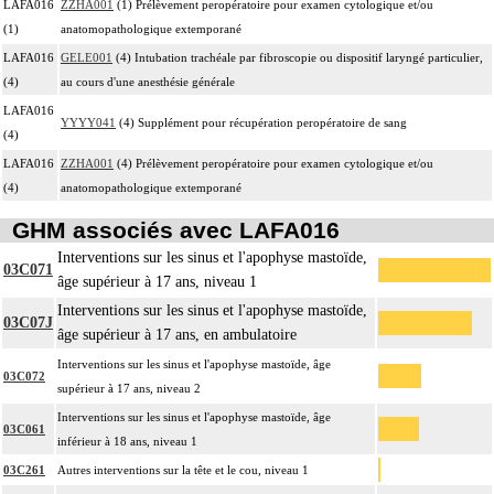
LAFA016
ZZHA001
(1) Prélèvement peropératoire pour examen cytologique et/ou
(1)
anatomopathologique extemporané
LAFA016
GELE001
(4) Intubation trachéale par fibroscopie ou dispositif laryngé particulier,
(4)
au cours d'une anesthésie générale
LAFA016
YYYY041
(4) Supplément pour récupération peropératoire de sang
(4)
LAFA016
ZZHA001
(4) Prélèvement peropératoire pour examen cytologique et/ou
(4)
anatomopathologique extemporané
GHM associés avec LAFA016
Interventions sur les sinus et l'apophyse mastoïde,
03C071
âge supérieur à 17 ans, niveau 1
Interventions sur les sinus et l'apophyse mastoïde,
03C07J
âge supérieur à 17 ans, en ambulatoire
Interventions sur les sinus et l'apophyse mastoïde, âge
03C072
supérieur à 17 ans, niveau 2
Interventions sur les sinus et l'apophyse mastoïde, âge
03C061
inférieur à 18 ans, niveau 1
03C261
Autres interventions sur la tête et le cou, niveau 1