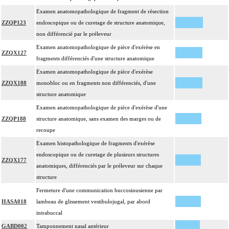
Examen anatomopathologique de fragment de résection
ZZQP123
endoscopique ou de curetage de structure anatomique,
non différencié par le préleveur
Examen anatomopathologique de pièce d'exérèse en
ZZQX127
fragments différenciés d'une structure anatomique
Examen anatomopathologique de pièce d'exérèse
ZZQX188
monobloc ou en fragments non différenciés, d'une
structure anatomique
Examen anatomopathologique de pièce d'exérèse d'une
ZZQP188
structure anatomique, sans examen des marges ou de
recoupe
Examen histopathologique de fragments d'exérèse
endoscopique ou de curetage de plusieurs structures
ZZQX177
anatomiques, différenciés par le préleveur sur chaque
structure
Fermeture d'une communication buccosinusienne par
HASA018
lambeau de glissement vestibulojugal, par abord
intrabuccal
GABD002
Tamponnement nasal antérieur