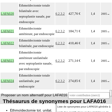
Ethmoïdectomie totale
bilatérale avec
LAFA020
6.2.3.2
427,76 €
1,4
2005
→
septoplastie nasale, par
endoscopie
Ethmoïdectomie
LAFA021
6.2.3.2
184,71 €
1,4
2005
→
antérieure, par endoscopie
Ethmoïdectomie totale
LAFA022
6.2.3.2
410,46 €
1,4
2005
→
bilatérale, par endoscopie
Ethmoïdectomie
antérieure unilatérale
LAFA023
6.2.3.2
271,14 €
1,4
2005
→
avec septoplastie nasale,
par endoscopie
Ethmoïdectomie totale
LAFA024
unilatérale, par
6.2.3.2
274,85 €
1,4
2005
→
endoscopie
Proposer un nom alternatif pour LAFA016
Thésaurus de synonymes pour LAFA016
Liste de synonymes pour LAFA016 générée à
Ethmoïdectomie tot. unilat.