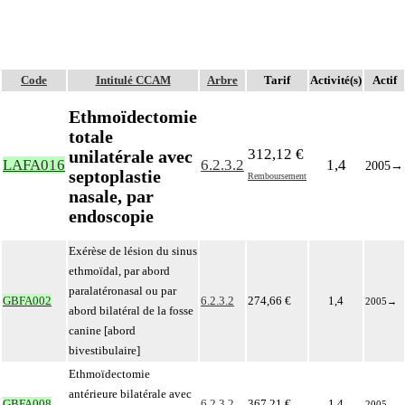
Code
Intitulé CCAM
Arbre
Tarif
Activité(s)
Actif
Ethmoïdectomie
totale
312,12 €
unilatérale avec
LAFA016
6.2.3.2
1,4
2005
→
septoplastie
Remboursement
nasale, par
endoscopie
Exérèse de lésion du sinus
ethmoïdal, par abord
paralatéronasal ou par
GBFA002
6.2.3.2
274,66 €
1,4
2005
→
abord bilatéral de la fosse
canine [abord
bivestibulaire]
Ethmoïdectomie
antérieure bilatérale avec
GBFA008
6.2.3.2
367,21 €
1,4
2005
→