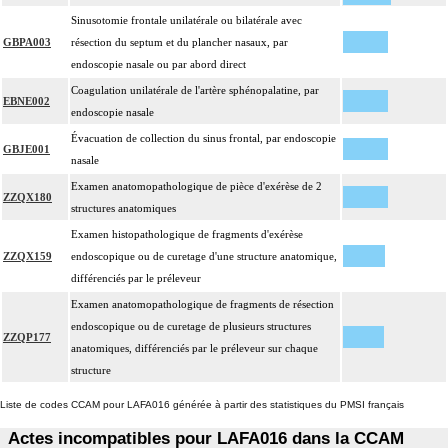
Sinusotomie frontale unilatérale ou bilatérale avec
GBPA003
résection du septum et du plancher nasaux, par
endoscopie nasale ou par abord direct
Coagulation unilatérale de l'artère sphénopalatine, par
EBNE002
endoscopie nasale
Évacuation de collection du sinus frontal, par endoscopie
GBJE001
nasale
Examen anatomopathologique de pièce d'exérèse de 2
ZZQX180
structures anatomiques
Examen histopathologique de fragments d'exérèse
ZZQX159
endoscopique ou de curetage d'une structure anatomique,
différenciés par le préleveur
Examen anatomopathologique de fragments de résection
endoscopique ou de curetage de plusieurs structures
ZZQP177
anatomiques, différenciés par le préleveur sur chaque
structure
Liste de codes CCAM pour LAFA016 générée à partir des statistiques du PMSI français
Actes incompatibles pour LAFA016 dans la CCAM