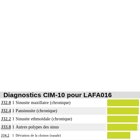
Les actes sur le thorax, par thoracotomie incluent l'évacuation de collection
6
intrathoracique associée, la pose de drain pleural et/ou péricardique.
Diagnostics CIM-10 pour LAFA016
J32.0
1
Sinusite maxillaire (chronique)
J32.4
1
Pansinusite (chronique)
J32.2
1
Sinusite ethmoïdale (chronique)
J33.8
1
Autres polypes des sinus
J34.2
1
Déviation de la cloison (nasale)