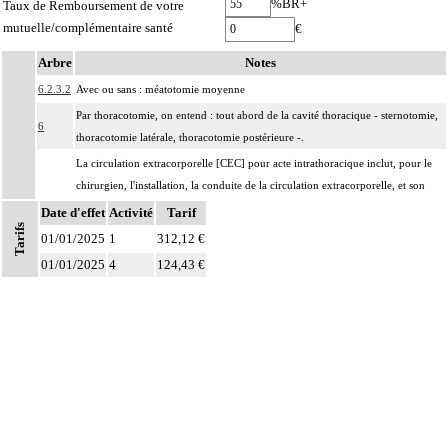
%BR+
Taux de Remboursement de votre
mutuelle/complémentaire santé
€
Arbre
Notes
6.2.3.2
Avec ou sans : méatotomie moyenne
Par thoracotomie, on entend : tout abord de la cavité thoracique - sternotomie,
6
thoracotomie latérale, thoracotomie postérieure -.
La circulation extracorporelle [CEC] pour acte intrathoracique inclut, pour le
chirurgien, l'installation, la conduite de la circulation extracorporelle, et son
ablation. Elle inclut les responsabilités suivantes :
Date d'effet
Activité
Tarif
Tarifs
- décision de l'indication et choix de la technique
01/01/2025
1
312,12 €
- pose et ablation des canules
Notes
01/01/2025
4
124,43 €
6
- choix du niveau d'hypothermie
- choix du débit de CEC
- décision d'arrêt circulatoire
- définition des protocoles de remplissage
- décision de cardioplégie
- décision d'assistance circulatoire.
Les actes sur le thorax, par thoracoscopie incluent l'évacuation de collection
6
intrathoracique associée, la pose de drain pleural et/ou péricardique.