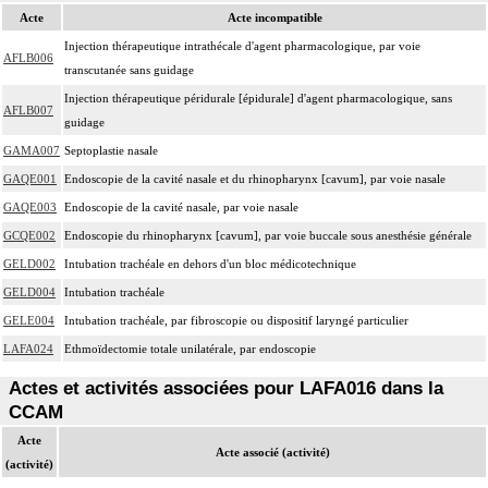
Acte
Acte incompatible
Injection thérapeutique intrathécale d'agent pharmacologique, par voie
AFLB006
transcutanée sans guidage
Injection thérapeutique péridurale [épidurale] d'agent pharmacologique, sans
AFLB007
guidage
GAMA007
Septoplastie nasale
GAQE001
Endoscopie de la cavité nasale et du rhinopharynx [cavum], par voie nasale
GAQE003
Endoscopie de la cavité nasale, par voie nasale
GCQE002
Endoscopie du rhinopharynx [cavum], par voie buccale sous anesthésie générale
GELD002
Intubation trachéale en dehors d'un bloc médicotechnique
GELD004
Intubation trachéale
GELE004
Intubation trachéale, par fibroscopie ou dispositif laryngé particulier
LAFA024
Ethmoïdectomie totale unilatérale, par endoscopie
Actes et activités associées pour LAFA016 dans la
CCAM
Acte
Acte associé (activité)
(activité)