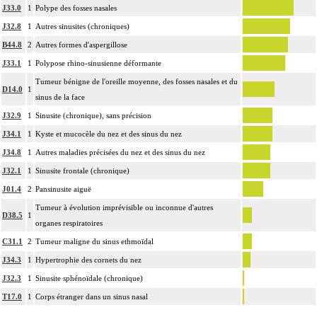
J33.0
1
Polype des fosses nasales
J32.8
1
Autres sinusites (chroniques)
B44.8
2
Autres formes d'aspergillose
J33.1
1
Polypose rhino-sinusienne déformante
Tumeur bénigne de l'oreille moyenne, des fosses nasales et du
D14.0
1
sinus de la face
J32.9
1
Sinusite (chronique), sans précision
J34.1
1
Kyste et mucocèle du nez et des sinus du nez
J34.8
1
Autres maladies précisées du nez et des sinus du nez
J32.1
1
Sinusite frontale (chronique)
J01.4
2
Pansinusite aiguë
Tumeur à évolution imprévisible ou inconnue d'autres
D38.5
1
organes respiratoires
C31.1
2
Tumeur maligne du sinus ethmoïdal
J34.3
1
Hypertrophie des cornets du nez
J32.3
1
Sinusite sphénoïdale (chronique)
T17.0
1
Corps étranger dans un sinus nasal