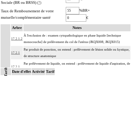
Sociale (BR ou BRSS)
(?)
%BR+
Taux de Remboursement de votre
mutuelle/complémentaire santé
€
Arbre
Notes
À l'exclusion de : examen cytopathologique en phase liquide [technique
17.2.1.2
monocouche] de prélèvement du col de l'utérus (JKQX008, JKQX015)
Par produit de ponction, on entend : prélèvement de lésion solide ou kystique,
17.2.1
de structure anatomique
Par prélèvement de liquide, on entend : prélèvement de liquide d'aspiration, de
17.2.1
Tarifs
ponction, d'émission ou de lavage, de structure anatomique
Date d'effet
Activité
Tarif
Par structure anatomique, on entend : élément du corps humain, unitissulaire
ou pluritissulaire, topographiquement délimité, constituant un ensemble
organisé destiné à remplir un rôle déterminé ou une fonction. Il peut s'agir par
17.2
exemple :
d'un organe : estomac, peau, muscle,
d'une entité concourant à une finalité caractéristique : méninge, séreuse,
d'une région anatomique : médiastin, région rétropéritonéale
Par prélèvements non différenciés [non individualisés], on entend :
17.2
prélèvements multiples, quels que soient leur nombre et leurs modalités, non