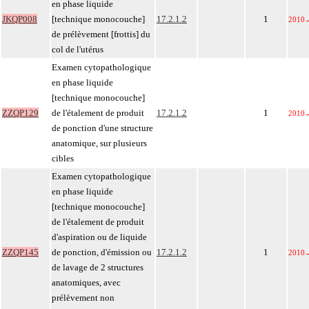
en phase liquide
JKQP008
[technique monocouche]
17.2.1.2
1
2010
de prélèvement [frottis] du
col de l'utérus
Examen cytopathologique
en phase liquide
[technique monocouche]
ZZQP129
de l'étalement de produit
17.2.1.2
1
2010
de ponction d'une structure
anatomique, sur plusieurs
cibles
Examen cytopathologique
en phase liquide
[technique monocouche]
de l'étalement de produit
d'aspiration ou de liquide
ZZQP145
de ponction, d'émission ou
17.2.1.2
1
2010
de lavage de 2 structures
anatomiques, avec
prélèvement non