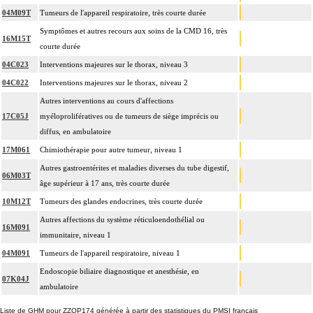
04M09T
Tumeurs de l'appareil respiratoire, très courte durée
Symptômes et autres recours aux soins de la CMD 16, très
16M15T
courte durée
04C023
Interventions majeures sur le thorax, niveau 3
04C022
Interventions majeures sur le thorax, niveau 2
Autres interventions au cours d'affections
17C05J
myéloprolifératives ou de tumeurs de siège imprécis ou
diffus, en ambulatoire
17M061
Chimiothérapie pour autre tumeur, niveau 1
Autres gastroentérites et maladies diverses du tube digestif,
06M03T
âge supérieur à 17 ans, très courte durée
10M12T
Tumeurs des glandes endocrines, très courte durée
Autres affections du système réticuloendothélial ou
16M091
immunitaire, niveau 1
04M091
Tumeurs de l'appareil respiratoire, niveau 1
Endoscopie biliaire diagnostique et anesthésie, en
07K04J
ambulatoire
Liste de GHM pour ZZQP174 générée à partir des statistiques du PMSI français