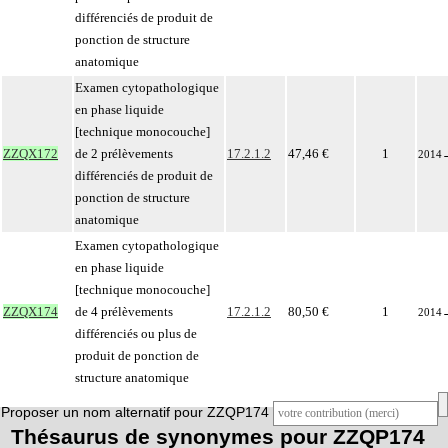
différenciés de produit de
ponction de structure
anatomique
Examen cytopathologique
en phase liquide
[technique monocouche]
ZZQX172
de 2 prélèvements
17.2.1.2
47,46 €
1
2014
différenciés de produit de
ponction de structure
anatomique
Examen cytopathologique
en phase liquide
[technique monocouche]
ZZQX174
de 4 prélèvements
17.2.1.2
80,50 €
1
2014
différenciés ou plus de
produit de ponction de
structure anatomique
Proposer un nom alternatif pour ZZQP174
Thésaurus de synonymes pour ZZQP174