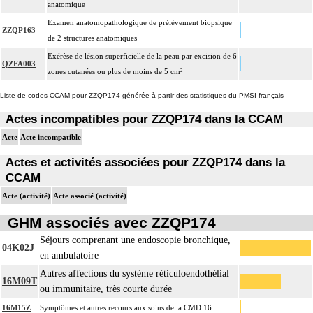
anatomique
Examen anatomopathologique de prélèvement biopsique
ZZQP163
de 2 structures anatomiques
Exérèse de lésion superficielle de la peau par excision de 6
QZFA003
zones cutanées ou plus de moins de 5 cm²
Liste de codes CCAM pour ZZQP174 générée à partir des statistiques du PMSI français
Actes incompatibles pour ZZQP174 dans la CCAM
Acte
Acte incompatible
Actes et activités associées pour ZZQP174 dans la
CCAM
Acte (activité)
Acte associé (activité)
GHM associés avec ZZQP174
Séjours comprenant une endoscopie bronchique,
04K02J
en ambulatoire
Autres affections du système réticuloendothélial
16M09T
ou immunitaire, très courte durée
16M15Z
Symptômes et autres recours aux soins de la CMD 16