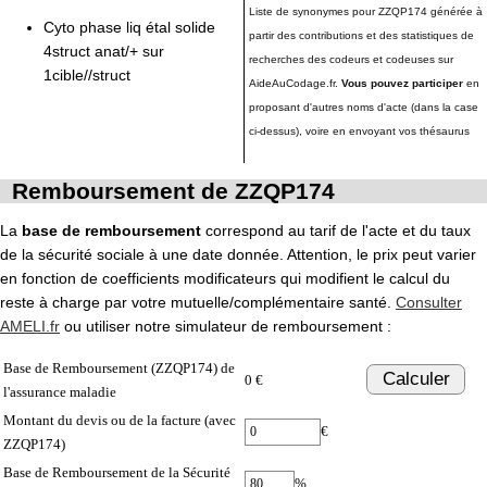
Liste de synonymes pour ZZQP174 générée à
Cyto phase liq étal solide
partir des contributions et des statistiques de
4struct anat/+ sur
recherches des codeurs et codeuses sur
1cible//struct
AideAuCodage.fr.
Vous pouvez participer
en
proposant d'autres noms d'acte (dans la case
ci-dessus), voire en envoyant vos thésaurus
Remboursement de ZZQP174
La
base de remboursement
correspond au tarif de l'acte et du taux
de la sécurité sociale à une date donnée. Attention, le prix peut varier
en fonction de coefficients modificateurs qui modifient le calcul du
reste à charge par votre mutuelle/complémentaire santé.
Consulter
AMELI.fr
ou utiliser notre simulateur de remboursement :
Base de Remboursement (ZZQP174) de
Calculer
0 €
l'assurance maladie
Montant du devis ou de la facture (avec
€
ZZQP174)
Base de Remboursement de la Sécurité
%