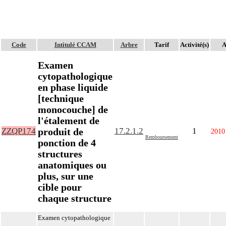
Code
Intitulé CCAM
Arbre
Tarif
Activité(s)
A
Examen
cytopathologique
en phase liquide
[technique
monocouche] de
l'étalement de
produit de
ZZQP174
17.2.1.2
1
2010
Remboursement
ponction de 4
structures
anatomiques ou
plus, sur une
cible pour
chaque structure
Examen cytopathologique