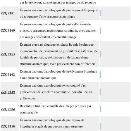
standard à base d'hémalun ou d'hématoxyline-éosine ou de phloxine avec ou
par le préleveur, sans examen des marges ou de recoupe
sans safran, avec ou sans photographie, l'interprétation, les éventuels
Examen anatomopathologique de prélèvement biopsique
ZZQP101
17.2
réexamens aux divers stades de réalisation, le compte rendu, le codage
de muqueuse d'une structure anatomique
Avec ou sans : coloration spéciale
Examen anatomopathologique de pièce d'exérèse de
coupes sériées
ZZQP169
plusieurs structures anatomiques contiguës, avec examen
empreinte par apposition cellulaire
des marges nécessitant un échantillonnage
écrasis cellulaire
Examen cytopathologique en phase liquide [technique
Facturation :
monocouche] de l'étalement de produit d'aspiration ou de
un seul acte peut être facturé que l'exérèse soit monobloc ou en fragments non
ZZQP153
17.2
liquide de ponction, d'émission ou de lavage d'une
différenciés par le préleveur, partielle ou totale, pour chaque structure
structure anatomique, avec prélèvement non différencié
anatomique
Examen anatomopathologique de prélèvement biopsique
Par organe profond, on entend : tout organe ou toute structure non vasculaire,
ZZQP162
17
d'une structure anatomique
de localisation intrathoracique ou intraabdominale.
Examen anatomopathologique extemporané d'un
Par organe superficiel, on entend : tout organe ou toute structure non
17
ZZQP149
prélèvement de structure anatomique, hors du lieu du
vasculaire, en dehors de ces localisations.
prélèvement
Par cible, on entend : lésion individualisée à prélever, quel que soit le nombre
17
Restitution tridimensionnelle des images acquises par
de ponctions ou de biopsies effectuées à son niveau.
ZZQP004
scanographie
Examen anatomopathologique de prélèvements
ZZQP156
biopsiques étagés de muqueuse d'une structure