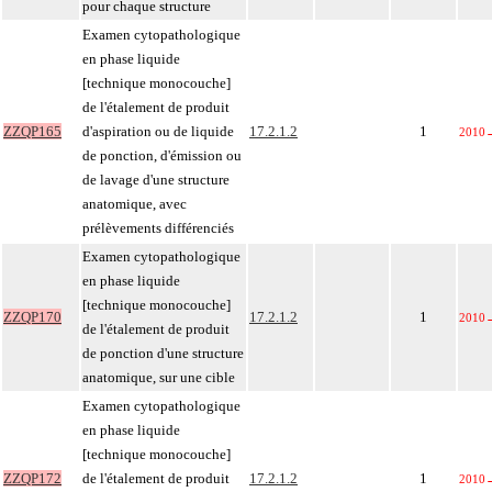
pour chaque structure
Examen cytopathologique
en phase liquide
[technique monocouche]
de l'étalement de produit
ZZQP165
d'aspiration ou de liquide
17.2.1.2
1
2010
de ponction, d'émission ou
de lavage d'une structure
anatomique, avec
prélèvements différenciés
Examen cytopathologique
en phase liquide
[technique monocouche]
ZZQP170
17.2.1.2
1
2010
de l'étalement de produit
de ponction d'une structure
anatomique, sur une cible
Examen cytopathologique
en phase liquide
[technique monocouche]
ZZQP172
de l'étalement de produit
17.2.1.2
1
2010