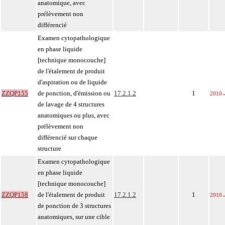
anatomique, avec
prélèvement non
différencié
Examen cytopathologique
en phase liquide
[technique monocouche]
de l'étalement de produit
d'aspiration ou de liquide
ZZQP155
de ponction, d'émission ou
17.2.1.2
1
2010
de lavage de 4 structures
anatomiques ou plus, avec
prélèvement non
différencié sur chaque
structure
Examen cytopathologique
en phase liquide
[technique monocouche]
ZZQP158
de l'étalement de produit
17.2.1.2
1
2010
de ponction de 3 structures
anatomiques, sur une cible