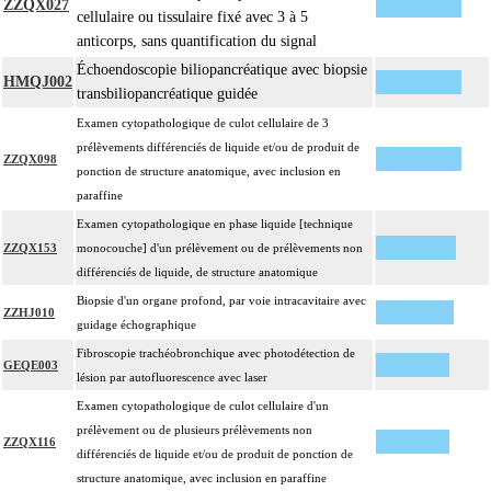
sans safran, avec ou sans photographie, l'interprétation, les éventuels
ZZQX027
cellulaire ou tissulaire fixé avec 3 à 5
17.2
réexamens aux divers stades de réalisation, le compte rendu, le codage
anticorps, sans quantification du signal
Avec ou sans : coloration spéciale
Échoendoscopie biliopancréatique avec biopsie
coupes sériées
HMQJ002
transbiliopancréatique guidée
empreinte par apposition cellulaire
Examen cytopathologique de culot cellulaire de 3
écrasis cellulaire
prélèvements différenciés de liquide et/ou de produit de
Facturation :
ZZQX098
ponction de structure anatomique, avec inclusion en
un seul acte peut être facturé que l'exérèse soit monobloc ou en fragments non
17.2
paraffine
différenciés par le préleveur, partielle ou totale, pour chaque structure
Examen cytopathologique en phase liquide [technique
anatomique
ZZQX153
monocouche] d'un prélèvement ou de prélèvements non
Par organe profond, on entend : tout organe ou toute structure non vasculaire,
17
différenciés de liquide, de structure anatomique
de localisation intrathoracique ou intraabdominale.
Biopsie d'un organe profond, par voie intracavitaire avec
Par organe superficiel, on entend : tout organe ou toute structure non
ZZHJ010
17
guidage échographique
vasculaire, en dehors de ces localisations.
Fibroscopie trachéobronchique avec photodétection de
Par cible, on entend : lésion individualisée à prélever, quel que soit le nombre
GEQE003
17
lésion par autofluorescence avec laser
de ponctions ou de biopsies effectuées à son niveau.
Examen cytopathologique de culot cellulaire d'un
prélèvement ou de plusieurs prélèvements non
ZZQX116
différenciés de liquide et/ou de produit de ponction de
structure anatomique, avec inclusion en paraffine