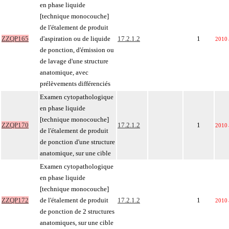
en phase liquide
[technique monocouche]
de l'étalement de produit
ZZQP165
d'aspiration ou de liquide
17.2.1.2
1
2010
de ponction, d'émission ou
de lavage d'une structure
anatomique, avec
prélèvements différenciés
Examen cytopathologique
en phase liquide
[technique monocouche]
ZZQP170
17.2.1.2
1
2010
de l'étalement de produit
de ponction d'une structure
anatomique, sur une cible
Examen cytopathologique
en phase liquide
[technique monocouche]
ZZQP172
de l'étalement de produit
17.2.1.2
1
2010
de ponction de 2 structures
anatomiques, sur une cible