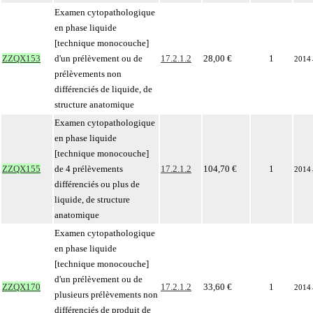
Examen cytopathologique
en phase liquide
[technique monocouche]
ZZQX153
d'un prélèvement ou de
17.2.1.2
28,00 €
1
2014
prélèvements non
différenciés de liquide, de
structure anatomique
Examen cytopathologique
en phase liquide
[technique monocouche]
ZZQX155
de 4 prélèvements
17.2.1.2
104,70 €
1
2014
différenciés ou plus de
liquide, de structure
anatomique
Examen cytopathologique
en phase liquide
[technique monocouche]
d'un prélèvement ou de
ZZQX170
17.2.1.2
33,60 €
1
2014
plusieurs prélèvements non
différenciés de produit de