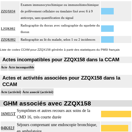
Examen immunocytochimique ou immunohistochimique
ZZQX034
de prélèvement cellulaire ou tissulaire fixé avec 6 à 9
anticorps, sans quantification du signal
Radiographie du thorax avec radiographie du squelette du
LJQK002
thorax
ZZQK002
Radiographie au lit du malade, selon 1 ou 2 incidences
Liste de codes CCAM pour ZZQX158 générée à partir des statistiques du PMSI français
Actes incompatibles pour ZZQX158 dans la CCAM
Acte
Acte incompatible
Actes et activités associées pour ZZQX158 dans la
CCAM
Acte (activité)
Acte associé (activité)
GHM associés avec ZZQX158
Symptômes et autres recours aux soins de la
16M15T
CMD 16, très courte durée
Séjours comprenant une endoscopie bronchique,
04K02J
en ambulatoire