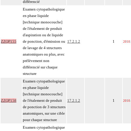
différencié
Examen cytopathologique
en phase liquide
[technique monocouche]
de l'étalement de produit
d'aspiration ou de liquide
ZZQP155
de ponction, d'émission ou
17.2.1.2
1
2010
de lavage de 4 structures
anatomiques ou plus, avec
prélèvement non
différencié sur chaque
structure
Examen cytopathologique
en phase liquide
[technique monocouche]
ZZQP158
de l'étalement de produit
17.2.1.2
1
2010
de ponction de 3 structures
anatomiques, sur une cible
pour chaque structure
Examen cytopathologique