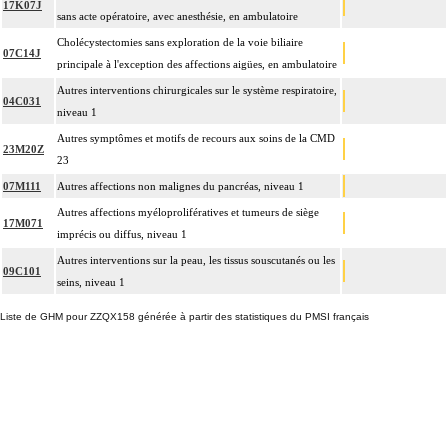
17K07J
sans acte opératoire, avec anesthésie, en ambulatoire
Cholécystectomies sans exploration de la voie biliaire
07C14J
principale à l'exception des affections aigües, en ambulatoire
Autres interventions chirurgicales sur le système respiratoire,
04C031
niveau 1
Autres symptômes et motifs de recours aux soins de la CMD
23M20Z
23
07M111
Autres affections non malignes du pancréas, niveau 1
Autres affections myéloprolifératives et tumeurs de siège
17M071
imprécis ou diffus, niveau 1
Autres interventions sur la peau, les tissus souscutanés ou les
09C101
seins, niveau 1
Liste de GHM pour ZZQX158 générée à partir des statistiques du PMSI français