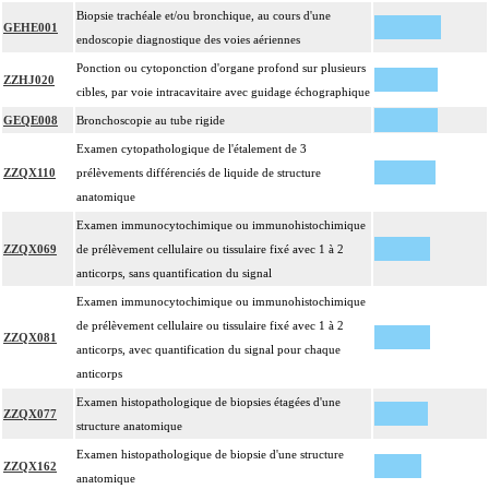
Biopsie trachéale et/ou bronchique, au cours d'une
GEHE001
endoscopie diagnostique des voies aériennes
Ponction ou cytoponction d'organe profond sur plusieurs
ZZHJ020
cibles, par voie intracavitaire avec guidage échographique
GEQE008
Bronchoscopie au tube rigide
Examen cytopathologique de l'étalement de 3
ZZQX110
prélèvements différenciés de liquide de structure
anatomique
Examen immunocytochimique ou immunohistochimique
ZZQX069
de prélèvement cellulaire ou tissulaire fixé avec 1 à 2
anticorps, sans quantification du signal
Examen immunocytochimique ou immunohistochimique
de prélèvement cellulaire ou tissulaire fixé avec 1 à 2
ZZQX081
anticorps, avec quantification du signal pour chaque
anticorps
Examen histopathologique de biopsies étagées d'une
ZZQX077
structure anatomique
Examen histopathologique de biopsie d'une structure
ZZQX162
anatomique