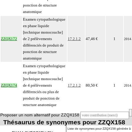
ponction de structure
anatomique
Examen cytopathologique
en phase liquide
[technique monocouche]
ZZQX172
de 2 prélèvements
17.2.1.2
47,46 €
1
2014
différenciés de produit de
ponction de structure
anatomique
Examen cytopathologique
en phase liquide
[technique monocouche]
ZZQX174
de 4 prélèvements
17.2.1.2
80,50 €
1
2014
différenciés ou plus de
produit de ponction de
structure anatomique
Proposer un nom alternatif pour ZZQX158
Thésaurus de synonymes pour ZZQX158
Liste de synonymes pour ZZQX158 générée à