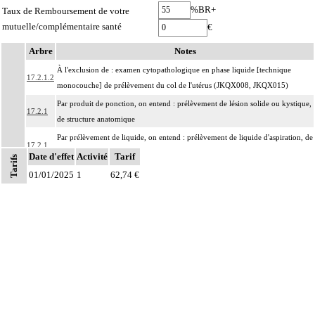
%BR+
Taux de Remboursement de votre
mutuelle/complémentaire santé
€
Arbre
Notes
À l'exclusion de : examen cytopathologique en phase liquide [technique
17.2.1.2
monocouche] de prélèvement du col de l'utérus (JKQX008, JKQX015)
Par produit de ponction, on entend : prélèvement de lésion solide ou kystique,
17.2.1
de structure anatomique
Par prélèvement de liquide, on entend : prélèvement de liquide d'aspiration, de
17.2.1
ponction, d'émission ou de lavage, de structure anatomique
Date d'effet
Activité
Tarif
Tarifs
Par structure anatomique, on entend : élément du corps humain, unitissulaire
01/01/2025
1
62,74 €
ou pluritissulaire, topographiquement délimité, constituant un ensemble
organisé destiné à remplir un rôle déterminé ou une fonction. Il peut s'agir par
17.2
exemple :
d'un organe : estomac, peau, muscle,
d'une entité concourant à une finalité caractéristique : méninge, séreuse,
d'une région anatomique : médiastin, région rétropéritonéale
Par prélèvements non différenciés [non individualisés], on entend :
17.2
prélèvements multiples, quels que soient leur nombre et leurs modalités, non
distingués les uns des autres lors du prélèvement