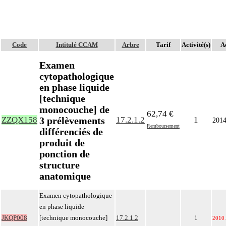
Code
Intitulé CCAM
Arbre
Tarif
Activité(s)
Ac
Examen
cytopathologique
en phase liquide
[technique
monocouche] de
62,74 €
3 prélèvements
ZZQX158
17.2.1.2
1
201
Remboursement
différenciés de
produit de
ponction de
structure
anatomique
Examen cytopathologique
en phase liquide
JKQP008
[technique monocouche]
17.2.1.2
1
2010