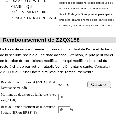
EXAM CYTOPATH EN
partir des contributions et des statistiques de
PHASE LIQ 3
recherches des codeurs et codeuses sur
PRÉLÈVEMENTS DIFF
AideAuCodage.fr.
Vous pouvez participer
en
PONCT STRUCTURE ANAT
proposant d'autres noms d'acte (dans la case
ci-dessus), voire en envoyant vos thésaurus
Remboursement de ZZQX158
La
base de remboursement
correspond au tarif de l'acte et du taux
de la sécurité sociale à une date donnée. Attention, le prix peut varier
en fonction de coefficients modificateurs qui modifient le calcul du
reste à charge par votre mutuelle/complémentaire santé.
Consulter
AMELI.fr
ou utiliser notre simulateur de remboursement :
Base de Remboursement (ZZQX158) de
Calculer
62.74 €
l'assurance maladie
Montant du devis ou de la facture (avec
€
ZZQX158)
Base de Remboursement de la Sécurité
%
Sociale (BR ou BRSS)
(?)