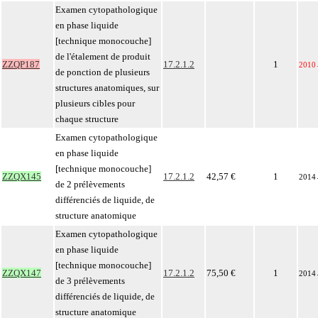
Examen cytopathologique
en phase liquide
[technique monocouche]
de l'étalement de produit
ZZQP187
17.2.1.2
1
2010
de ponction de plusieurs
structures anatomiques, sur
plusieurs cibles pour
chaque structure
Examen cytopathologique
en phase liquide
[technique monocouche]
ZZQX145
17.2.1.2
42,57 €
1
2014
de 2 prélèvements
différenciés de liquide, de
structure anatomique
Examen cytopathologique
en phase liquide
[technique monocouche]
ZZQX147
17.2.1.2
75,50 €
1
2014
de 3 prélèvements
différenciés de liquide, de
structure anatomique