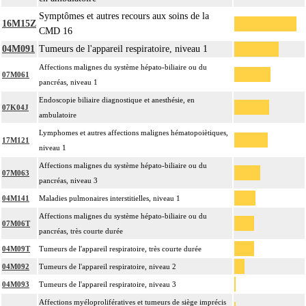
Symptômes et autres recours aux soins de la
16M15Z
CMD 16
04M091
Tumeurs de l'appareil respiratoire, niveau 1
Affections malignes du système hépato-biliaire ou du
07M061
pancréas, niveau 1
Endoscopie biliaire diagnostique et anesthésie, en
07K04J
ambulatoire
Lymphomes et autres affections malignes hématopoiètiques,
17M121
niveau 1
Affections malignes du système hépato-biliaire ou du
07M063
pancréas, niveau 3
04M141
Maladies pulmonaires interstitielles, niveau 1
Affections malignes du système hépato-biliaire ou du
07M06T
pancréas, très courte durée
04M09T
Tumeurs de l'appareil respiratoire, très courte durée
04M092
Tumeurs de l'appareil respiratoire, niveau 2
04M093
Tumeurs de l'appareil respiratoire, niveau 3
Affections myéloprolifératives et tumeurs de siège imprécis