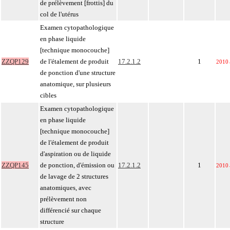
de prélèvement [frottis] du
col de l'utérus
Examen cytopathologique
en phase liquide
[technique monocouche]
ZZQP129
de l'étalement de produit
17.2.1.2
1
2010
de ponction d'une structure
anatomique, sur plusieurs
cibles
Examen cytopathologique
en phase liquide
[technique monocouche]
de l'étalement de produit
d'aspiration ou de liquide
ZZQP145
de ponction, d'émission ou
17.2.1.2
1
2010
de lavage de 2 structures
anatomiques, avec
prélèvement non
différencié sur chaque
structure