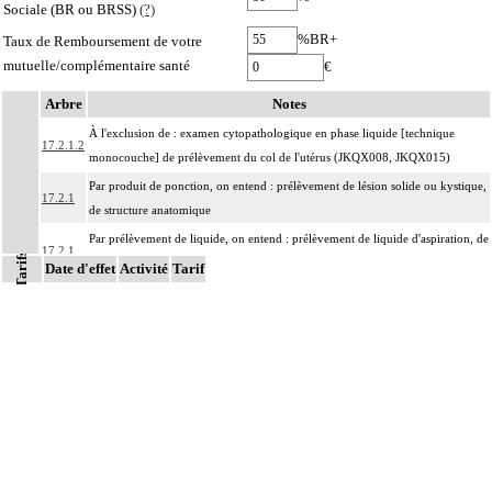
Sociale (BR ou BRSS)
(?)
%BR+
Taux de Remboursement de votre
mutuelle/complémentaire santé
€
Arbre
Notes
À l'exclusion de : examen cytopathologique en phase liquide [technique
17.2.1.2
monocouche] de prélèvement du col de l'utérus (JKQX008, JKQX015)
Par produit de ponction, on entend : prélèvement de lésion solide ou kystique,
17.2.1
de structure anatomique
Par prélèvement de liquide, on entend : prélèvement de liquide d'aspiration, de
17.2.1
Tarifs
ponction, d'émission ou de lavage, de structure anatomique
Date d'effet
Activité
Tarif
Par structure anatomique, on entend : élément du corps humain, unitissulaire
ou pluritissulaire, topographiquement délimité, constituant un ensemble
organisé destiné à remplir un rôle déterminé ou une fonction. Il peut s'agir par
17.2
exemple :
d'un organe : estomac, peau, muscle,
d'une entité concourant à une finalité caractéristique : méninge, séreuse,
d'une région anatomique : médiastin, région rétropéritonéale
Par prélèvements non différenciés [non individualisés], on entend :
17.2
prélèvements multiples, quels que soient leur nombre et leurs modalités, non