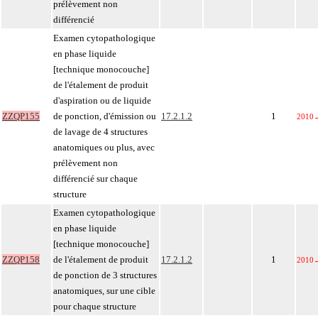
prélèvement non
différencié
Examen cytopathologique
en phase liquide
[technique monocouche]
de l'étalement de produit
d'aspiration ou de liquide
ZZQP155
de ponction, d'émission ou
17.2.1.2
1
2010
de lavage de 4 structures
anatomiques ou plus, avec
prélèvement non
différencié sur chaque
structure
Examen cytopathologique
en phase liquide
[technique monocouche]
ZZQP158
de l'étalement de produit
17.2.1.2
1
2010
de ponction de 3 structures
anatomiques, sur une cible
pour chaque structure