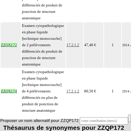
différenciés de produit de
ponction de structure
anatomique
Examen cytopathologique
en phase liquide
[technique monocouche]
ZZQX172
de 2 prélèvements
17.2.1.2
47,46 €
1
2014
différenciés de produit de
ponction de structure
anatomique
Examen cytopathologique
en phase liquide
[technique monocouche]
ZZQX174
de 4 prélèvements
17.2.1.2
80,50 €
1
2014
différenciés ou plus de
produit de ponction de
structure anatomique
Proposer un nom alternatif pour ZZQP172
Thésaurus de synonymes pour ZZQP172