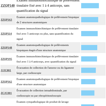
Examen immunohistochimique de prélèvement
standard à base d'hémalun ou d'hématoxyline-éosine ou de phloxine avec ou
ZZQP140
tissulaire fixé avec 1 à 4 anticorps, sans
sans safran, avec ou sans photographie, l'interprétation, les éventuels
quantification du signal
17.2
réexamens aux divers stades de réalisation, le compte rendu, le codage
Avec ou sans : coloration spéciale
Examen anatomopathologique de prélèvement biopsique
ZZQP163
coupes sériées
de 2 structures anatomiques
empreinte par apposition cellulaire
Examen immunohistochimique de prélèvement tissulaire
écrasis cellulaire
ZZQP114
fixé avec 5 anticorps ou plus, sans quantification du
Facturation :
signal
un seul acte peut être facturé que l'exérèse soit monobloc ou en fragments non
Examen anatomopathologique de prélèvements
17.2
ZZQP148
différenciés par le préleveur, partielle ou totale, pour chaque structure
biopsiques étagés d'une structure anatomique
anatomique
Examen immunohistochimique de prélèvement tissulaire
ZZQP195
Par organe profond, on entend : tout organe ou toute structure non vasculaire,
fixé avec 1 à 4 anticorps, avec quantification du signal
17
de localisation intrathoracique ou intraabdominale.
Évacuation de collection de l'annexe ou du ligament
JJJC001
Par organe superficiel, on entend : tout organe ou toute structure non
large, par coelioscopie
17
vasculaire, en dehors de ces localisations.
Examen anatomopathologique de prélèvement biopsique
ZZQP162
Par cible, on entend : lésion individualisée à prélever, quel que soit le nombre
d'une structure anatomique
17
de ponctions ou de biopsies effectuées à son niveau.
Évacuation de collection intraabdominale, par
ZCJC001
coelioscopie ou par rétropéritonéoscopie
Examen cytopathologique de produit de lavage