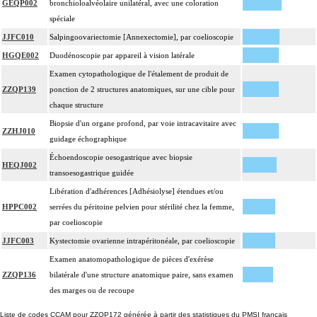
GEQP002
bronchioloalvéolaire unilatéral, avec une coloration
spéciale
JJFC010
Salpingoovariectomie [Annexectomie], par coelioscopie
HGQE002
Duodénoscopie par appareil à vision latérale
Examen cytopathologique de l'étalement de produit de
ZZQP139
ponction de 2 structures anatomiques, sur une cible pour
chaque structure
Biopsie d'un organe profond, par voie intracavitaire avec
ZZHJ010
guidage échographique
Échoendoscopie oesogastrique avec biopsie
HEQJ002
transoesogastrique guidée
Libération d'adhérences [Adhésiolyse] étendues et/ou
HPPC002
serrées du péritoine pelvien pour stérilité chez la femme,
par coelioscopie
JJFC003
Kystectomie ovarienne intrapéritonéale, par coelioscopie
Examen anatomopathologique de pièces d'exérèse
ZZQP136
bilatérale d'une structure anatomique paire, sans examen
des marges ou de recoupe
Liste de codes CCAM pour ZZQP172 générée à partir des statistiques du PMSI français