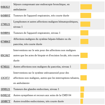
Séjours comprenant une endoscopie bronchique, en
04K02J
ambulatoire
04M09T
Tumeurs de l'appareil respiratoire, très courte durée
Lymphomes et autres affections malignes hématopoiètiques,
17M121
niveau 1
04M091
Tumeurs de l'appareil respiratoire, niveau 1
Affections malignes du système hépato-biliaire ou du
07M06T
pancréas, très courte durée
Interventions sur le sein pour des affections non malignes
09C06T
autres que les actes de biopsie et d'excision locale, très courte
durée
07M111
Autres affections non malignes du pancréas, niveau 1
Interventions sur le système utéroannexiel pour des
13C07J
affections non malignes, autres que les interruptions tubaires,
en ambulatoire
10M121
Tumeurs des glandes endocrines, niveau 1
04M23Z
Autres symptômes et recours aux soins de la CMD 04
10M07T
Autres troubles endocriniens, très courte durée