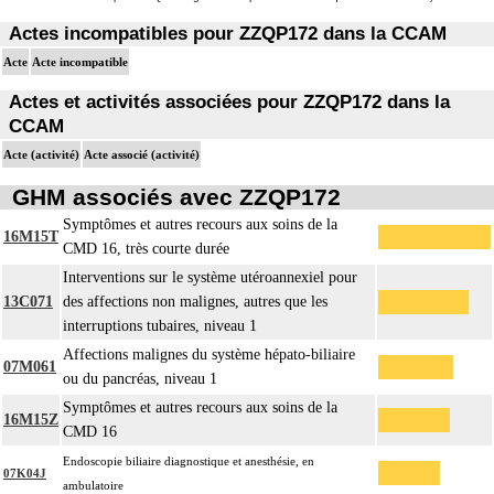
Actes incompatibles pour ZZQP172 dans la CCAM
Acte
Acte incompatible
Actes et activités associées pour ZZQP172 dans la
CCAM
Acte (activité)
Acte associé (activité)
GHM associés avec ZZQP172
Symptômes et autres recours aux soins de la
16M15T
CMD 16, très courte durée
Interventions sur le système utéroannexiel pour
13C071
des affections non malignes, autres que les
interruptions tubaires, niveau 1
Affections malignes du système hépato-biliaire
07M061
ou du pancréas, niveau 1
Symptômes et autres recours aux soins de la
16M15Z
CMD 16
Endoscopie biliaire diagnostique et anesthésie, en
07K04J
ambulatoire