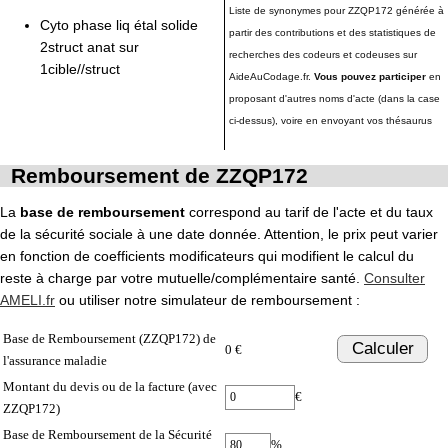
Liste de synonymes pour ZZQP172 générée à
Cyto phase liq étal solide
partir des contributions et des statistiques de
2struct anat sur
recherches des codeurs et codeuses sur
1cible//struct
AideAuCodage.fr.
Vous pouvez participer
en
proposant d'autres noms d'acte (dans la case
ci-dessus), voire en envoyant vos thésaurus
Remboursement de ZZQP172
La
base de remboursement
correspond au tarif de l'acte et du taux
de la sécurité sociale à une date donnée. Attention, le prix peut varier
en fonction de coefficients modificateurs qui modifient le calcul du
reste à charge par votre mutuelle/complémentaire santé.
Consulter
AMELI.fr
ou utiliser notre simulateur de remboursement :
Base de Remboursement (ZZQP172) de
Calculer
0 €
l'assurance maladie
Montant du devis ou de la facture (avec
€
ZZQP172)
Base de Remboursement de la Sécurité
%