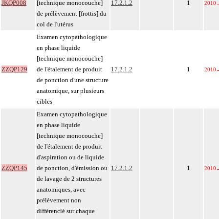
JKQP008
[technique monocouche]
17.2.1.2
1
2010
de prélèvement [frottis] du
col de l'utérus
Examen cytopathologique
en phase liquide
[technique monocouche]
ZZQP129
de l'étalement de produit
17.2.1.2
1
2010
de ponction d'une structure
anatomique, sur plusieurs
cibles
Examen cytopathologique
en phase liquide
[technique monocouche]
de l'étalement de produit
d'aspiration ou de liquide
ZZQP145
de ponction, d'émission ou
17.2.1.2
1
2010
de lavage de 2 structures
anatomiques, avec
prélèvement non
différencié sur chaque