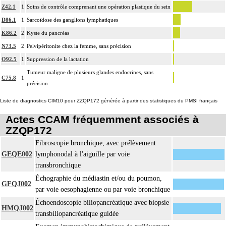
Notes
Z42.1
1
Soins de contrôle comprenant une opération plastique du sein
l'échantillon, sa fixation, la préparation microscopique avec une coloration
17.2
standard, avec ou sans photographie, l'interprétation, les éventuels réexamens
D86.1
1
Sarcoïdose des ganglions lymphatiques
aux divers stades de réalisation, le compte rendu et le codage
K86.2
2
Kyste du pancréas
Avec ou sans : coloration spéciale
N73.5
2
Pelvipéritonite chez la femme, sans précision
L'examen histopathologique de biopsie inclut : l'échantillonnage, la fixation,
O92.5
1
Suppression de la lactation
l'inclusion, la préparation microscopique avec une coloration standard à base
Tumeur maligne de plusieurs glandes endocrines, sans
d'hémalun ou d'hématoxyline-éosine ou de phloxine avec ou sans safran, avec
C75.8
1
précision
ou sans photographie, l'interprétation, les éventuels réexamens aux divers
17.2
stades de réalisation, le compte rendu, le codage
Liste de diagnostics CIM10 pour ZZQP172 générée à partir des statistiques du PMSI français
Avec ou sans : coloration spéciale
Actes CCAM fréquemment associés à
coupes sériées
ZZQP172
empreinte par apposition cellulaire
Fibroscopie bronchique, avec prélèvement
écrasis cellulaire
GEQE002
lymphonodal à l'aiguille par voie
L'examen anatomopathologique, inclut : l'examen macroscopique et
17.2
transbronchique
microscopique de pièce d'exérèse
Échographie du médiastin et/ou du poumon,
L'examen anatomopathologique d'un organe inclut : l'examen du feuillet
GFQJ002
17.2
par voie oesophagienne ou par voie bronchique
viscéral de son éventuelle séreuse
Échoendoscopie biliopancréatique avec biopsie
L'examen anatomopathologique de pièce d'exérèse inclut : l'échantillonnage,
HMQJ002
transbiliopancréatique guidée
la fixation, l'inclusion, la préparation microscopique avec une coloration