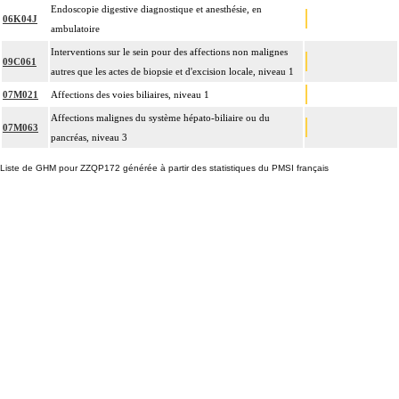
Endoscopie digestive diagnostique et anesthésie, en
06K04J
ambulatoire
Interventions sur le sein pour des affections non malignes
09C061
autres que les actes de biopsie et d'excision locale, niveau 1
07M021
Affections des voies biliaires, niveau 1
Affections malignes du système hépato-biliaire ou du
07M063
pancréas, niveau 3
Liste de GHM pour ZZQP172 générée à partir des statistiques du PMSI français