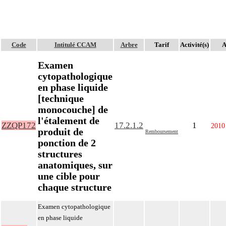
Code
Intitulé CCAM
Arbre
Tarif
Activité(s)
A
Examen
cytopathologique
en phase liquide
[technique
monocouche] de
l'étalement de
ZZQP172
17.2.1.2
1
2010
produit de
Remboursement
ponction de 2
structures
anatomiques, sur
une cible pour
chaque structure
Examen cytopathologique
en phase liquide