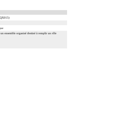
JKQX015)
que
t un ensemble organisé destiné à remplir un rôle
és, non distingués les uns des autres lors du
ingués les uns des autres lors du prélèvement
tingués les uns des autres lors du prélèvement.
r chaque structure anatomique
le préleveur au cours d'un curage lymphonodal
 coloration standard, avec ou sans photographie,