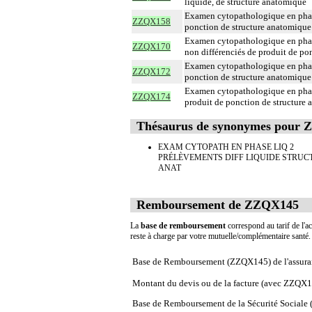
liquide, de structure anatomique
Examen cytopathologique en phase
ZZQX158
ponction de structure anatomique
Examen cytopathologique en phas
ZZQX170
non différenciés de produit de po
Examen cytopathologique en phase
ZZQX172
ponction de structure anatomique
Examen cytopathologique en phase
ZZQX174
produit de ponction de structure
Thésaurus de synonymes pour
EXAM CYTOPATH EN PHASE LIQ 2
PRÉLÈVEMENTS DIFF LIQUIDE STRUC
ANAT
Remboursement de ZZQX145
La
base de remboursement
correspond au tarif de l'ac
reste à charge par votre mutuelle/complémentaire santé
Base de Remboursement (ZZQX145) de l'assura
Montant du devis ou de la facture (avec ZZQX
Base de Remboursement de la Sécurité Social