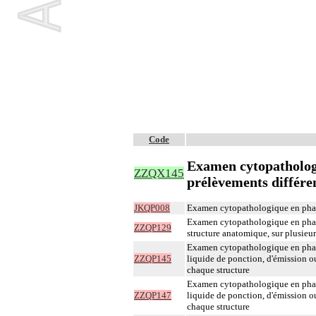
Code
Examen cytopathologi
ZZQX145
prélèvements différe
JKQP008
Examen cytopathologique en phase
Examen cytopathologique en phase
ZZQP129
structure anatomique, sur plusieur
Examen cytopathologique en phase
ZZQP145
liquide de ponction, d'émission o
chaque structure
Examen cytopathologique en phase
ZZQP147
liquide de ponction, d'émission o
chaque structure