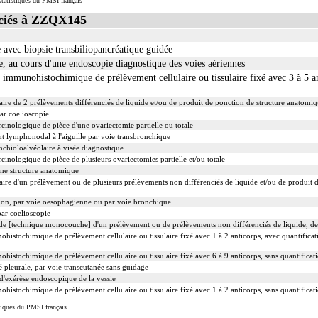
tatistiques du PMSI français
ciés à ZZQX145
avec biopsie transbiliopancréatique guidée
e, au cours d'une endoscopie diagnostique des voies aériennes
unohistochimique de prélèvement cellulaire ou tissulaire fixé avec 3 à 5 an
ire de 2 prélèvements différenciés de liquide et/ou de produit de ponction de structure anatomiq
ar coelioscopie
nologique de pièce d'une ovariectomie partielle ou totale
t lymphonodal à l'aiguille par voie transbronchique
chioloalvéolaire à visée diagnostique
nologique de pièce de plusieurs ovariectomies partielle et/ou totale
ne structure anatomique
ire d'un prélèvement ou de plusieurs prélèvements non différenciés de liquide et/ou de produit d
on, par voie oesophagienne ou par voie bronchique
par coelioscopie
e [technique monocouche] d'un prélèvement ou de prélèvements non différenciés de liquide, de
ochimique de prélèvement cellulaire ou tissulaire fixé avec 1 à 2 anticorps, avec quantificat
ochimique de prélèvement cellulaire ou tissulaire fixé avec 6 à 9 anticorps, sans quantificati
 pleurale, par voie transcutanée sans guidage
'exérèse endoscopique de la vessie
ochimique de prélèvement cellulaire ou tissulaire fixé avec 1 à 2 anticorps, sans quantificati
iques du PMSI français