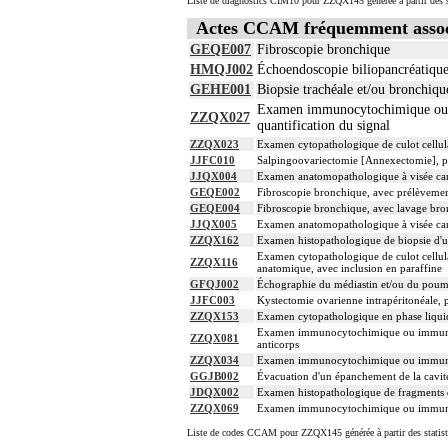
Liste de diagnostics CIM10 pour ZZQX145 générée à partir des s
Actes CCAM fréquemment asso
GEQE007
Fibroscopie bronchique
HMQJ002
Échoendoscopie biliopancréatique 
GEHE001
Biopsie trachéale et/ou bronchiqu
Examen immunocytochimique ou imm
ZZQX027
quantification du signal
ZZQX023
Examen cytopathologique de culot cellula
JJFC010
Salpingoovariectomie [Annexectomie], p
JJQX004
Examen anatomopathologique à visée carci
GEQE002
Fibroscopie bronchique, avec prélèvemen
GEQE004
Fibroscopie bronchique, avec lavage bron
JJQX005
Examen anatomopathologique à visée carci
ZZQX162
Examen histopathologique de biopsie d'u
Examen cytopathologique de culot cellula
ZZQX116
anatomique, avec inclusion en paraffine
GFQJ002
Échographie du médiastin et/ou du poum
JJFC003
Kystectomie ovarienne intrapéritonéale, 
ZZQX153
Examen cytopathologique en phase liquid
Examen immunocytochimique ou immunohist
ZZQX081
anticorps
ZZQX034
Examen immunocytochimique ou immunohist
GGJB002
Évacuation d'un épanchement de la cavité
JDQX002
Examen histopathologique de fragments d
ZZQX069
Examen immunocytochimique ou immunohist
Liste de codes CCAM pour ZZQX145 générée à partir des statist