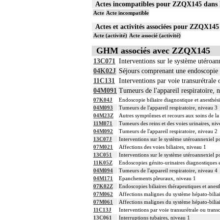
Actes incompatibles pour ZZQX145 dan
Acte
Acte incompatible
Actes et activités associées pour ZZQX1
Acte (activité)
Acte associé (activité)
GHM associés avec ZZQX145
13C071
Interventions sur le système utéroan
04K02J
Séjours comprenant une endoscopie 
11C131
Interventions par voie transurétrale 
04M091
Tumeurs de l'appareil respiratoire, 
07K04J
Endoscopie biliaire diagnostique et anesthés
04M093
Tumeurs de l'appareil respiratoire, niveau 3
04M23Z
Autres symptômes et recours aux soins de 
11M071
Tumeurs des reins et des voies urinaires, ni
04M092
Tumeurs de l'appareil respiratoire, niveau 2
13C07J
Interventions sur le système utéroannexiel po
07M021
Affections des voies biliaires, niveau 1
13C051
Interventions sur le système utéroannexiel 
11K05Z
Endoscopies génito-urinaires diagnostiques e
04M094
Tumeurs de l'appareil respiratoire, niveau 4
04M171
Epanchements pleuraux, niveau 1
07K02Z
Endoscopies biliaires thérapeutiques et anest
07M062
Affections malignes du système hépato-bilia
07M061
Affections malignes du système hépato-bilia
11C13J
Interventions par voie transurétrale ou trans
13C061
Interruptions tubaires, niveau 1