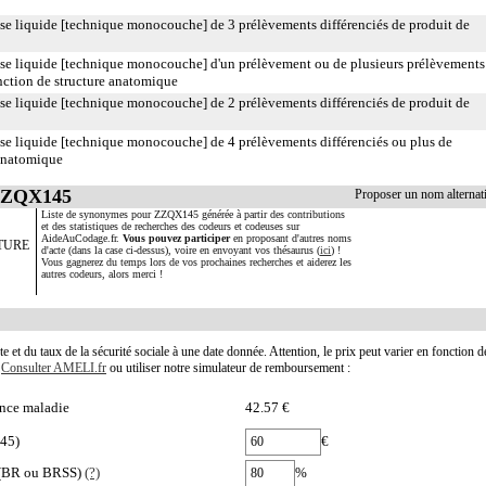
 liquide [technique monocouche] de 3 prélèvements différenciés de produit de
e liquide [technique monocouche] d'un prélèvement ou de plusieurs prélèvements
nction de structure anatomique
 liquide [technique monocouche] de 2 prélèvements différenciés de produit de
 liquide [technique monocouche] de 4 prélèvements différenciés ou plus de
 anatomique
 ZZQX145
Proposer un nom alterna
Liste de synonymes pour ZZQX145 générée à partir des contributions
et des statistiques de recherches des codeurs et codeuses sur
AideAuCodage.fr.
Vous pouvez participer
en proposant d'autres noms
TURE
d'acte (dans la case ci-dessus), voire en envoyant vos thésaurus (
ici
) !
Vous gagnerez du temps lors de vos prochaines recherches et aiderez les
autres codeurs, alors merci !
te et du taux de la sécurité sociale à une date donnée. Attention, le prix peut varier en fonction 
.
Consulter AMELI.fr
ou utiliser notre simulateur de remboursement :
nce maladie
42.57 €
145)
€
e (BR ou BRSS)
(?)
%