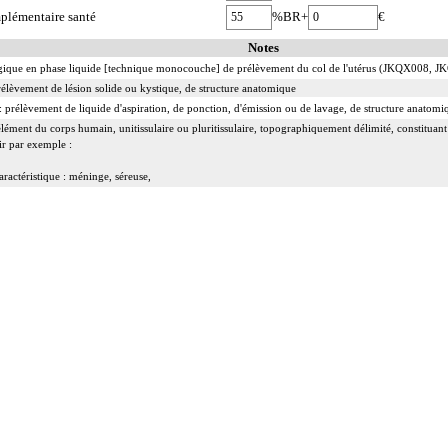
plémentaire santé
%BR+
€
Notes
ogique en phase liquide [technique monocouche] de prélèvement du col de l'utérus (JKQX008, 
rélèvement de lésion solide ou kystique, de structure anatomique
: prélèvement de liquide d'aspiration, de ponction, d'émission ou de lavage, de structure anatomi
élément du corps humain, unitissulaire ou pluritissulaire, topographiquement délimité, constituan
ir par exemple :
aractéristique : méninge, séreuse,
égion rétropéritonéale
individualisés], on entend : prélèvements multiples, quels que soient leur nombre et leurs modalit
alisés], on entend : prélèvements multiples, quels que soient leur nombre et leurs modalités, dist
ur une structure anatomique d'un fragment biopsique ou de fragments biopsiques multiples non dis
se partielle ou totale, monobloc ou en plusieurs fragments non différenciés par le préleveur, pou
re les limites de la lésion et les limites de la résection [berges].
mentaire effectuée par le préleveur, au-delà des berges de l'exérèse initiale
 lymphatique], on entend : ensemble de noeuds [ganglions] lymphatiques non différenciés par 
ment inclut : la préparation de l'échantillon, sa fixation, la préparation microscopique avec une
s aux divers stades de réalisation, le compte rendu et le codage