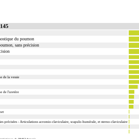
inclut : l'échantillonnage, la fixation, l'inclusion, la préparation microscopique avec une color
c ou sans photographie, l'interprétation, les éventuels réexamens aux divers stades de réalisation
145
 : l'examen macroscopique et microscopique de pièce d'exérèse
gnostique du poumon
ne inclut : l'examen du feuillet viscéral de son éventuelle séreuse
oumon, sans précision
d'exérèse inclut : l'échantillonnage, la fixation, l'inclusion, la préparation microscopique avec
ec ou sans safran, avec ou sans photographie, l'interprétation, les éventuels réexamens aux diver
cision
 de la vessie
érèse soit monobloc ou en fragments non différenciés par le préleveur, partielle ou totale, pour c
gane ou toute structure non vasculaire, de localisation intrathoracique ou intraabdominale.
 de l'uretère
 organe ou toute structure non vasculaire, en dehors de ces localisations.
lisée à prélever, quel que soit le nombre de ponctions ou de biopsies effectuées à son niveau.
net
ries précisées - Articulations acromio-claviculaire, scapulo-humérale, et sterno-claviculaire