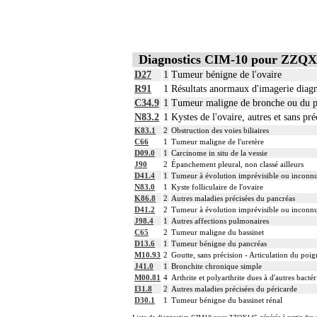
L'examen histopathologique de biopsie 
ou de phloxine avec ou sans safran, ave
Avec ou sans : coloration spéciale
17.2
coupes sériées
empreinte par apposition cellulaire
Diagnostics CIM-10 pour ZZQX
écrasis cellulaire
D27
1
Tumeur bénigne de l'ovaire
17.2
L'examen anatomopathologique, inclut
R91
1
Résultats anormaux d'imagerie dia
17.2
L'examen anatomopathologique d'un orga
C34.9
1
Tumeur maligne de bronche ou du p
L'examen anatomopathologique de pièce 
d'hématoxyline-éosine ou de phloxine av
N83.2
1
Kystes de l'ovaire, autres et sans pré
Avec ou sans : coloration spéciale
K83.1
2
Obstruction des voies biliaires
17.2
coupes sériées
C66
1
Tumeur maligne de l'uretère
empreinte par apposition cellulaire
D09.0
1
Carcinome in situ de la vessie
écrasis cellulaire
J90
2
Épanchement pleural, non classé ailleurs
Facturation :
D41.4
1
Tumeur à évolution imprévisible ou inconnue
17.2
un seul acte peut être facturé que l'ex
N83.0
1
Kyste folliculaire de l'ovaire
K86.8
2
Autres maladies précisées du pancréas
17
Par organe profond, on entend : tout or
D41.2
2
Tumeur à évolution imprévisible ou inconnue
17
Par organe superficiel, on entend : tout
J98.4
1
Autres affections pulmonaires
17
Par cible, on entend : lésion individua
C65
2
Tumeur maligne du bassinet
D13.6
1
Tumeur bénigne du pancréas
M10.93
2
Goutte, sans précision - Articulation du poig
J41.0
1
Bronchite chronique simple
M00.81
4
Arthrite et polyarthrite dues à d'autres bacté
I31.8
2
Autres maladies précisées du péricarde
D30.1
1
Tumeur bénigne du bassinet rénal