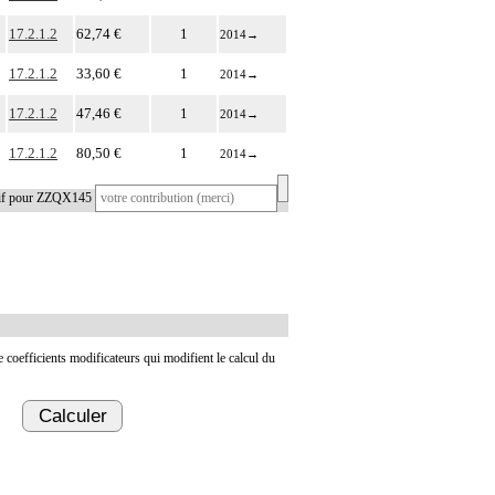
17.2.1.2
62,74 €
1
2014
→
17.2.1.2
33,60 €
1
2014
→
17.2.1.2
47,46 €
1
2014
→
17.2.1.2
80,50 €
1
2014
→
tif pour ZZQX145
de coefficients modificateurs qui modifient le calcul du
Calculer