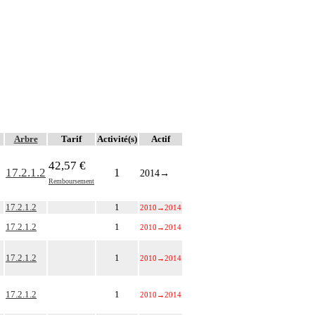
Arbre
Tarif
Activité(s)
Actif
42,57 €
17.2.1.2
1
2014
→
Remboursement
17.2.1.2
1
2010
→
2014
17.2.1.2
1
2010
→
2014
17.2.1.2
1
2010
→
2014
17.2.1.2
1
2010
→
2014