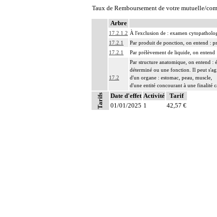
Taux de Remboursement de votre mutuelle/com
Arbre
17.2.1.2
À l'exclusion de : examen cytopathol
17.2.1
Par produit de ponction, on entend : p
17.2.1
Par prélèvement de liquide, on entend 
Par structure anatomique, on entend : 
déterminé ou une fonction. Il peut s'ag
17.2
d'un organe : estomac, peau, muscle,
d'une entité concourant à une finalité c
d'une région anatomique : médiastin, r
Date d'effet
Activité
Tarif
Tarifs
Par prélèvements non différenciés [non 
01/01/2025
1
42,57 €
17.2
prélèvement
17.2
Par prélèvements différenciés [individu
17.2
Par biopsie, on entend : prélèvement s
17.2
Par pièce d'exérèse, on entend : exérè
17.2
Par marge, on entend : zone comprise ent
Par recoupe, on entend : exérèse supplé
17.2
Avec ou sans : examen de berge
Par groupe lymphonodal [ganglionnaire
17.2
[ganglionnaire]
Notes
L'examen cytopathologique d'un prélève
17.2
l'interprétation, les éventuels réexamen
Avec ou sans : coloration spéciale