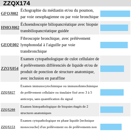
ZZQX174
17.2
standard, avec ou sans photographie, l'interprétation, les éventuels réexamens
Échographie du médiastin et/ou du poumon,
aux divers stades de réalisation, le compte rendu et le codage
GFQJ002
par voie oesophagienne ou par voie bronchique
Avec ou sans : coloration spéciale
Échoendoscopie biliopancréatique avec biopsie
L'examen histopathologique de biopsie inclut : l'échantillonnage, la fixation,
HMQJ002
transbiliopancréatique guidée
l'inclusion, la préparation microscopique avec une coloration standard à base
Fibroscopie bronchique, avec prélèvement
d'hémalun ou d'hématoxyline-éosine ou de phloxine avec ou sans safran, avec
GEQE002
lymphonodal à l'aiguille par voie
ou sans photographie, l'interprétation, les éventuels réexamens aux divers
transbronchique
17.2
stades de réalisation, le compte rendu, le codage
Avec ou sans : coloration spéciale
Examen cytopathologique de culot cellulaire de
coupes sériées
4 prélèvements différenciés de liquide et/ou de
ZZQX054
empreinte par apposition cellulaire
produit de ponction de structure anatomique,
écrasis cellulaire
avec inclusion en paraffine
L'examen anatomopathologique, inclut : l'examen macroscopique et
Examen immunocytochimique ou immunohistochimique
17.2
microscopique de pièce d'exérèse
ZZQX027
de prélèvement cellulaire ou tissulaire fixé avec 3 à 5
L'examen anatomopathologique d'un organe inclut : l'examen du feuillet
anticorps, sans quantification du signal
17.2
viscéral de son éventuelle séreuse
Examen histopathologique de biopsies étagés de 2
ZZQX200
L'examen anatomopathologique de pièce d'exérèse inclut : l'échantillonnage,
structures anatomiques
la fixation, l'inclusion, la préparation microscopique avec une coloration
Examen cytopathologique en phase liquide [technique
standard à base d'hémalun ou d'hématoxyline-éosine ou de phloxine avec ou
ZZQX153
monocouche] d'un prélèvement ou de prélèvements non