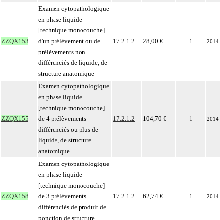
Examen cytopathologique
en phase liquide
[technique monocouche]
ZZQX153
d'un prélèvement ou de
17.2.1.2
28,00 €
1
2014
prélèvements non
différenciés de liquide, de
structure anatomique
Examen cytopathologique
en phase liquide
[technique monocouche]
ZZQX155
de 4 prélèvements
17.2.1.2
104,70 €
1
2014
différenciés ou plus de
liquide, de structure
anatomique
Examen cytopathologique
en phase liquide
[technique monocouche]
ZZQX158
de 3 prélèvements
17.2.1.2
62,74 €
1
2014
différenciés de produit de
ponction de structure