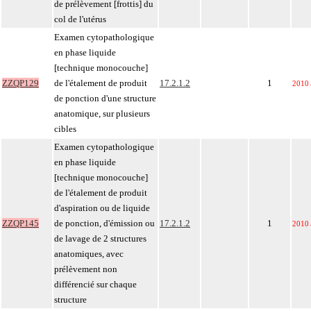
de prélèvement [frottis] du
col de l'utérus
Examen cytopathologique
en phase liquide
[technique monocouche]
ZZQP129
de l'étalement de produit
17.2.1.2
1
2010
de ponction d'une structure
anatomique, sur plusieurs
cibles
Examen cytopathologique
en phase liquide
[technique monocouche]
de l'étalement de produit
d'aspiration ou de liquide
ZZQP145
de ponction, d'émission ou
17.2.1.2
1
2010
de lavage de 2 structures
anatomiques, avec
prélèvement non
différencié sur chaque
structure