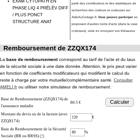
EXAM CYTOPATH EN
partir des contributions et des statistiques de
PHASE LIQ 4 PRÉLÈV DIFF
recherches des codeurs et codeuses sur
/ PLUS PONCT
AideAuCodage.fr.
Vous pouvez participer
en
STRUCTURE ANAT
proposant d'autres noms d'acte (dans la case
ci-dessus), voire en envoyant vos thésaurus
Remboursement de ZZQX174
La
base de remboursement
correspond au tarif de l'acte et du taux
de la sécurité sociale à une date donnée. Attention, le prix peut varier
en fonction de coefficients modificateurs qui modifient le calcul du
reste à charge par votre mutuelle/complémentaire santé.
Consulter
AMELI.fr
ou utiliser notre simulateur de remboursement :
Base de Remboursement (ZZQX174) de
Calculer
80.5 €
l'assurance maladie
Montant du devis ou de la facture (avec
€
ZZQX174)
Base de Remboursement de la Sécurité
%
Sociale (BR ou BRSS)
(?)