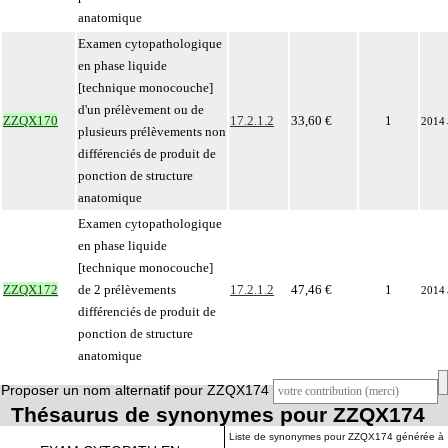
anatomique
Examen cytopathologique
en phase liquide
[technique monocouche]
d'un prélèvement ou de
ZZQX170
17.2.1.2
33,60 €
1
2014
plusieurs prélèvements non
différenciés de produit de
ponction de structure
anatomique
Examen cytopathologique
en phase liquide
[technique monocouche]
ZZQX172
de 2 prélèvements
17.2.1.2
47,46 €
1
2014
différenciés de produit de
ponction de structure
anatomique
Proposer un nom alternatif pour ZZQX174
Thésaurus de synonymes pour ZZQX174
Liste de synonymes pour ZZQX174 générée à