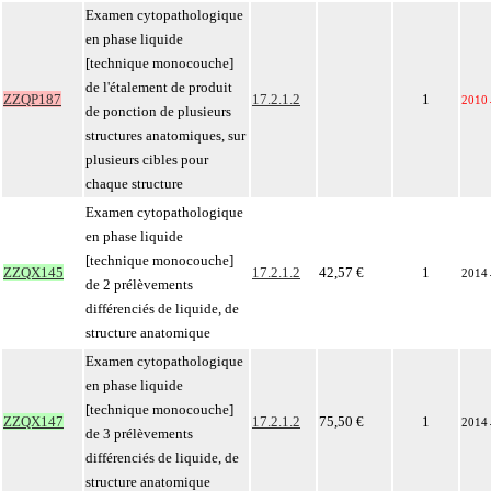
Examen cytopathologique
en phase liquide
[technique monocouche]
de l'étalement de produit
ZZQP187
17.2.1.2
1
2010
de ponction de plusieurs
structures anatomiques, sur
plusieurs cibles pour
chaque structure
Examen cytopathologique
en phase liquide
[technique monocouche]
ZZQX145
17.2.1.2
42,57 €
1
2014
de 2 prélèvements
différenciés de liquide, de
structure anatomique
Examen cytopathologique
en phase liquide
[technique monocouche]
ZZQX147
17.2.1.2
75,50 €
1
2014
de 3 prélèvements
différenciés de liquide, de
structure anatomique