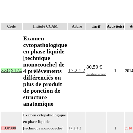
Code
Intitulé CCAM
Arbre
Tarif
Activité(s)
Ac
Examen
cytopathologique
en phase liquide
[technique
monocouche] de
80,50 €
4 prélèvements
ZZQX174
17.2.1.2
1
201
Remboursement
différenciés ou
plus de produit
de ponction de
structure
anatomique
Examen cytopathologique
en phase liquide
JKQP008
[technique monocouche]
17.2.1.2
1
2010