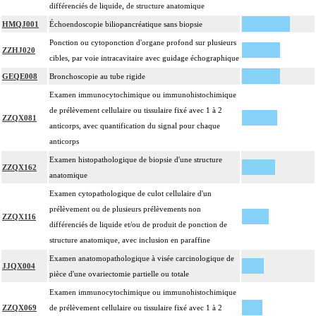
sans safran, avec ou sans photographie, l'interprétation, les éventuels
différenciés de liquide, de structure anatomique
17.2
réexamens aux divers stades de réalisation, le compte rendu, le codage
HMQJ001
Échoendoscopie biliopancréatique sans biopsie
Avec ou sans : coloration spéciale
Ponction ou cytoponction d'organe profond sur plusieurs
coupes sériées
ZZHJ020
cibles, par voie intracavitaire avec guidage échographique
empreinte par apposition cellulaire
GEQE008
Bronchoscopie au tube rigide
écrasis cellulaire
Examen immunocytochimique ou immunohistochimique
Facturation :
de prélèvement cellulaire ou tissulaire fixé avec 1 à 2
un seul acte peut être facturé que l'exérèse soit monobloc ou en fragments non
ZZQX081
17.2
anticorps, avec quantification du signal pour chaque
différenciés par le préleveur, partielle ou totale, pour chaque structure
anticorps
anatomique
Examen histopathologique de biopsie d'une structure
Par organe profond, on entend : tout organe ou toute structure non vasculaire,
ZZQX162
17
anatomique
de localisation intrathoracique ou intraabdominale.
Examen cytopathologique de culot cellulaire d'un
Par organe superficiel, on entend : tout organe ou toute structure non
17
prélèvement ou de plusieurs prélèvements non
vasculaire, en dehors de ces localisations.
ZZQX116
différenciés de liquide et/ou de produit de ponction de
Par cible, on entend : lésion individualisée à prélever, quel que soit le nombre
17
structure anatomique, avec inclusion en paraffine
de ponctions ou de biopsies effectuées à son niveau.
Examen anatomopathologique à visée carcinologique de
JJQX004
pièce d'une ovariectomie partielle ou totale
Examen immunocytochimique ou immunohistochimique
ZZQX069
de prélèvement cellulaire ou tissulaire fixé avec 1 à 2