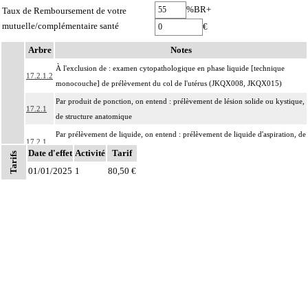
%BR+
Taux de Remboursement de votre
mutuelle/complémentaire santé
€
Arbre
Notes
À l'exclusion de : examen cytopathologique en phase liquide [technique
17.2.1.2
monocouche] de prélèvement du col de l'utérus (JKQX008, JKQX015)
Par produit de ponction, on entend : prélèvement de lésion solide ou kystique,
17.2.1
de structure anatomique
Par prélèvement de liquide, on entend : prélèvement de liquide d'aspiration, de
17.2.1
ponction, d'émission ou de lavage, de structure anatomique
Date d'effet
Activité
Tarif
Tarifs
Par structure anatomique, on entend : élément du corps humain, unitissulaire
01/01/2025
1
80,50 €
ou pluritissulaire, topographiquement délimité, constituant un ensemble
organisé destiné à remplir un rôle déterminé ou une fonction. Il peut s'agir par
17.2
exemple :
d'un organe : estomac, peau, muscle,
d'une entité concourant à une finalité caractéristique : méninge, séreuse,
d'une région anatomique : médiastin, région rétropéritonéale
Par prélèvements non différenciés [non individualisés], on entend :
17.2
prélèvements multiples, quels que soient leur nombre et leurs modalités, non
distingués les uns des autres lors du prélèvement