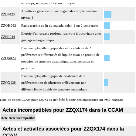
anticorps, sans quantification du signal
Anesthésie générale ou locorégionale complémentaire
ZZLP025
niveau 1
ZZQK002
Radiographie au lit du malade, selon 1 ou 2 incidences
Biopsie d'un organe profond, par voie intracavitaire avec
ZZHJ010
guidage échographique
Examen cytopathologique de culot cellulaire de 2
prélèvements différenciés de liquide et/ou de produit de
ZZQX023
ponction de structure anatomique, avec inclusion en
paraffine
Examen cytopathologique de l'étalement d'un
ZZQX128
prélèvement ou de plusieurs prélèvements non
différenciés de liquide de structure anatomique
Liste de codes CCAM pour ZZQX174 générée à partir des statistiques du PMSI français
Actes incompatibles pour ZZQX174 dans la CCAM
Acte
Acte incompatible
Actes et activités associées pour ZZQX174 dans la
CCAM