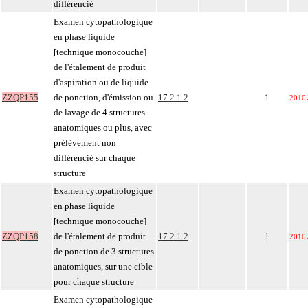
différencié
Examen cytopathologique
en phase liquide
[technique monocouche]
de l'étalement de produit
d'aspiration ou de liquide
ZZQP155
de ponction, d'émission ou
17.2.1.2
1
2010
de lavage de 4 structures
anatomiques ou plus, avec
prélèvement non
différencié sur chaque
structure
Examen cytopathologique
en phase liquide
[technique monocouche]
ZZQP158
de l'étalement de produit
17.2.1.2
1
2010
de ponction de 3 structures
anatomiques, sur une cible
pour chaque structure
Examen cytopathologique