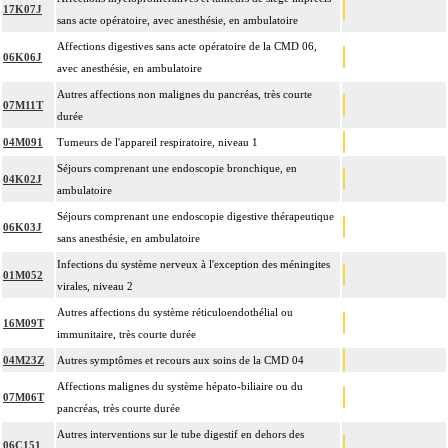
17K07J
sans acte opératoire, avec anesthésie, en ambulatoire
Affections digestives sans acte opératoire de la CMD 06,
06K06J
avec anesthésie, en ambulatoire
Autres affections non malignes du pancréas, très courte
07M11T
durée
04M091
Tumeurs de l'appareil respiratoire, niveau 1
Séjours comprenant une endoscopie bronchique, en
04K02J
ambulatoire
Séjours comprenant une endoscopie digestive thérapeutique
06K03J
sans anesthésie, en ambulatoire
Infections du système nerveux à l'exception des méningites
01M052
virales, niveau 2
Autres affections du système réticuloendothélial ou
16M09T
immunitaire, très courte durée
04M23Z
Autres symptômes et recours aux soins de la CMD 04
Affections malignes du système hépato-biliaire ou du
07M06T
pancréas, très courte durée
Autres interventions sur le tube digestif en dehors des
06C151