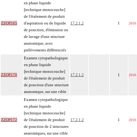
en phase liquide
[technique monocouche]
de l'étalement de produit
ZZQP165
d'aspiration ou de liquide
17.2.1.2
1
2010
de ponction, d'émission ou
de lavage d'une structure
anatomique, avec
prélèvements différenciés
Examen cytopathologique
en phase liquide
[technique monocouche]
ZZQP170
17.2.1.2
1
2010
de l'étalement de produit
de ponction d'une structure
anatomique, sur une cible
Examen cytopathologique
en phase liquide
[technique monocouche]
ZZQP172
de l'étalement de produit
17.2.1.2
1
2010
de ponction de 2 structures
anatomiques, sur une cible