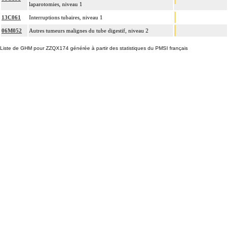
laparotomies, niveau 1
13C061
Interruptions tubaires, niveau 1
06M052
Autres tumeurs malignes du tube digestif, niveau 2
Liste de GHM pour ZZQX174 générée à partir des statistiques du PMSI français