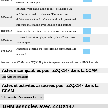
structure anatomique
Examen cytopathologique de culot cellulaire d'un
prélèvement ou de plusieurs prélèvements non
ZZQX116
différenciés de liquide et/ou de produit de ponction de
structure anatomique, avec inclusion en paraffine
JDFE002
Résection de 1 à 3 tumeurs de la vessie, par endoscopie
Examen histopathologique de biopsie de 2 structures
ZZQX163
anatomiques
Anesthésie générale ou locorégionale complémentaire
ZZLP054
niveau 3
Liste de codes CCAM pour ZZQX147 générée à partir des statistiques du PMSI français
Actes incompatibles pour ZZQX147 dans la CCAM
Acte
Acte incompatible
Actes et activités associées pour ZZQX147 dans la
CCAM
Acte (activité)
Acte associé (activité)
GHM associés avec ZZQX147