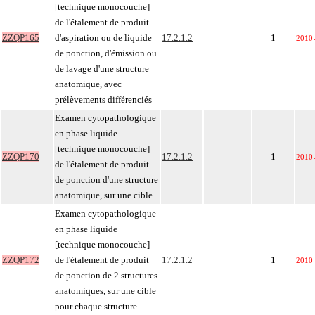
[technique monocouche]
de l'étalement de produit
ZZQP165
d'aspiration ou de liquide
17.2.1.2
1
2010
de ponction, d'émission ou
de lavage d'une structure
anatomique, avec
prélèvements différenciés
Examen cytopathologique
en phase liquide
[technique monocouche]
ZZQP170
17.2.1.2
1
2010
de l'étalement de produit
de ponction d'une structure
anatomique, sur une cible
Examen cytopathologique
en phase liquide
[technique monocouche]
ZZQP172
de l'étalement de produit
17.2.1.2
1
2010
de ponction de 2 structures
anatomiques, sur une cible
pour chaque structure