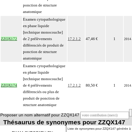
ponction de structure
anatomique
Examen cytopathologique
en phase liquide
[technique monocouche]
ZZQX172
de 2 prélèvements
17.2.1.2
47,46 €
1
2014
différenciés de produit de
ponction de structure
anatomique
Examen cytopathologique
en phase liquide
[technique monocouche]
ZZQX174
de 4 prélèvements
17.2.1.2
80,50 €
1
2014
différenciés ou plus de
produit de ponction de
structure anatomique
Proposer un nom alternatif pour ZZQX147
Thésaurus de synonymes pour ZZQX147
Liste de synonymes pour ZZQX147 générée à