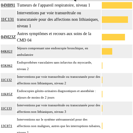
04M091
Tumeurs de l'appareil respiratoire, niveau 1
Interventions par voie transurétrale ou
11C131
transcutanée pour des affections non lithiasiques,
niveau 1
Autres symptômes et recours aux soins de la
04M23Z
CMD 04
Séjours comprenant une endoscopie bronchique, en
04K02J
ambulatoire
Endoprothèses vasculaires sans infarctus du myocarde,
05K062
niveau 2
Interventions par voie transurétrale ou transcutanée pour des
11C132
affections non lithiasiques, niveau 2
Endoscopies génito-urinaires diagnostiques et anesthésie :
11K05Z
séjours de moins de 2 jours
Interventions par voie transurétrale ou transcutanée pour des
11C133
affections non lithiasiques, niveau 3
Interventions sur le système utéroannexiel pour des
13C071
affections non malignes, autres que les interruptions tubaires,
niveau 1