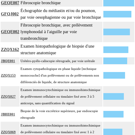
GEQE007
Fibroscopie bronchique
17.2
standard, avec ou sans photographie, l'interprétation, les éventuels réexamens
Échographie du médiastin et/ou du poumon,
aux divers stades de réalisation, le compte rendu et le codage
GFQJ002
par voie oesophagienne ou par voie bronchique
Avec ou sans : coloration spéciale
Fibroscopie bronchique, avec prélèvement
L'examen histopathologique de biopsie inclut : l'échantillonnage, la fixation,
GEQE002
lymphonodal à l'aiguille par voie
l'inclusion, la préparation microscopique avec une coloration standard à base
transbronchique
d'hémalun ou d'hématoxyline-éosine ou de phloxine avec ou sans safran, avec
Examen histopathologique de biopsie d'une
ou sans photographie, l'interprétation, les éventuels réexamens aux divers
ZZQX162
structure anatomique
17.2
stades de réalisation, le compte rendu, le codage
Avec ou sans : coloration spéciale
JBQE001
Urétéro-pyélo-caliscopie rétrograde, par voie urétrale
coupes sériées
Examen cytopathologique en phase liquide [technique
empreinte par apposition cellulaire
ZZQX153
monocouche] d'un prélèvement ou de prélèvements non
écrasis cellulaire
différenciés de liquide, de structure anatomique
L'examen anatomopathologique, inclut : l'examen macroscopique et
Examen immunocytochimique ou immunohistochimique
17.2
microscopique de pièce d'exérèse
ZZQX027
de prélèvement cellulaire ou tissulaire fixé avec 3 à 5
L'examen anatomopathologique d'un organe inclut : l'examen du feuillet
anticorps, sans quantification du signal
17.2
viscéral de son éventuelle séreuse
Biopsie de la voie excrétrice supérieure, par endoscopie
JBHE001
L'examen anatomopathologique de pièce d'exérèse inclut : l'échantillonnage,
rétrograde
la fixation, l'inclusion, la préparation microscopique avec une coloration
Examen immunocytochimique ou immunohistochimique
standard à base d'hémalun ou d'hématoxyline-éosine ou de phloxine avec ou
ZZQX069
de prélèvement cellulaire ou tissulaire fixé avec 1 à 2