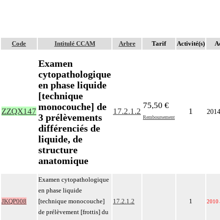
Code
Intitulé CCAM
Arbre
Tarif
Activité(s)
Ac
Examen
cytopathologique
en phase liquide
[technique
75,50 €
monocouche] de
ZZQX147
17.2.1.2
1
201
3 prélèvements
Remboursement
différenciés de
liquide, de
structure
anatomique
Examen cytopathologique
en phase liquide
JKQP008
[technique monocouche]
17.2.1.2
1
2010
de prélèvement [frottis] du