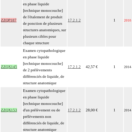
en phase liquide
[technique monocouche]
de l'étalement de produit
ZZQP187
17.2.1.2
1
2010
de ponction de plusieurs
structures anatomiques, sur
plusieurs cibles pour
chaque structure
Examen cytopathologique
en phase liquide
[technique monocouche]
ZZQX145
17.2.1.2
42,57 €
1
2014
de 2 prélèvements
différenciés de liquide, de
structure anatomique
Examen cytopathologique
en phase liquide
[technique monocouche]
ZZQX153
d'un prélèvement ou de
17.2.1.2
28,00 €
1
2014
prélèvements non
différenciés de liquide, de
structure anatomique