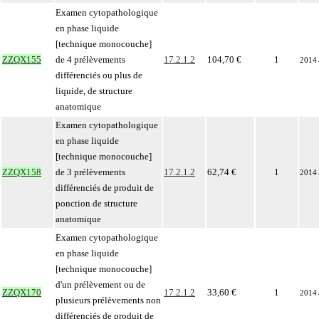
Examen cytopathologique
en phase liquide
[technique monocouche]
ZZQX155
de 4 prélèvements
17.2.1.2
104,70 €
1
2014
différenciés ou plus de
liquide, de structure
anatomique
Examen cytopathologique
en phase liquide
[technique monocouche]
ZZQX158
de 3 prélèvements
17.2.1.2
62,74 €
1
2014
différenciés de produit de
ponction de structure
anatomique
Examen cytopathologique
en phase liquide
[technique monocouche]
d'un prélèvement ou de
ZZQX170
17.2.1.2
33,60 €
1
2014
plusieurs prélèvements non
différenciés de produit de