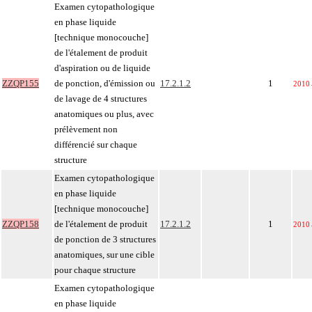
Examen cytopathologique
en phase liquide
[technique monocouche]
de l'étalement de produit
d'aspiration ou de liquide
ZZQP155
de ponction, d'émission ou
17.2.1.2
1
2010
de lavage de 4 structures
anatomiques ou plus, avec
prélèvement non
différencié sur chaque
structure
Examen cytopathologique
en phase liquide
[technique monocouche]
ZZQP158
de l'étalement de produit
17.2.1.2
1
2010
de ponction de 3 structures
anatomiques, sur une cible
pour chaque structure
Examen cytopathologique
en phase liquide