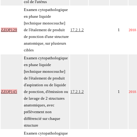
col de l'utérus
Examen cytopathologique
en phase liquide
[technique monocouche]
ZZQP129
de l'étalement de produit
17.2.1.2
1
2010
de ponction d'une structure
anatomique, sur plusieurs
cibles
Examen cytopathologique
en phase liquide
[technique monocouche]
de l'étalement de produit
d'aspiration ou de liquide
ZZQP145
de ponction, d'émission ou
17.2.1.2
1
2010
de lavage de 2 structures
anatomiques, avec
prélèvement non
différencié sur chaque
structure
Examen cytopathologique