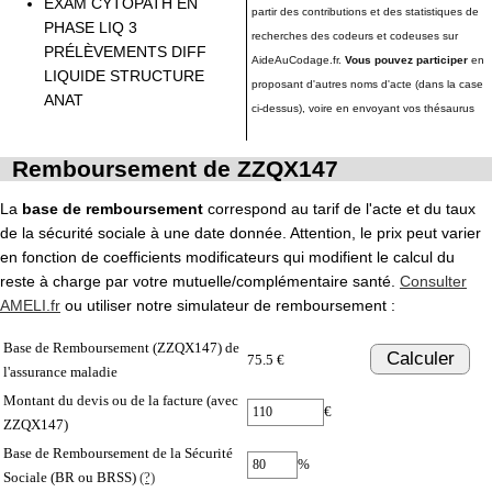
EXAM CYTOPATH EN
partir des contributions et des statistiques de
PHASE LIQ 3
recherches des codeurs et codeuses sur
PRÉLÈVEMENTS DIFF
AideAuCodage.fr.
Vous pouvez participer
en
LIQUIDE STRUCTURE
proposant d'autres noms d'acte (dans la case
ANAT
ci-dessus), voire en envoyant vos thésaurus
Remboursement de ZZQX147
La
base de remboursement
correspond au tarif de l'acte et du taux
de la sécurité sociale à une date donnée. Attention, le prix peut varier
en fonction de coefficients modificateurs qui modifient le calcul du
reste à charge par votre mutuelle/complémentaire santé.
Consulter
AMELI.fr
ou utiliser notre simulateur de remboursement :
Base de Remboursement (ZZQX147) de
Calculer
75.5 €
l'assurance maladie
Montant du devis ou de la facture (avec
€
ZZQX147)
Base de Remboursement de la Sécurité
%
Sociale (BR ou BRSS)
(?)