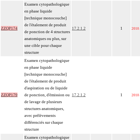
Examen cytopathologique
en phase liquide
[technique monocouche]
de l'étalement de produit
ZZQP174
17.2.1.2
1
2010
de ponction de 4 structures
anatomiques ou plus, sur
une cible pour chaque
structure
Examen cytopathologique
en phase liquide
[technique monocouche]
de l'étalement de produit
d'aspiration ou de liquide
ZZQP179
de ponction, d'émission ou
17.2.1.2
1
2010
de lavage de plusieurs
structures anatomiques,
avec prélèvements
différenciés sur chaque
structure
Examen cytopathologique