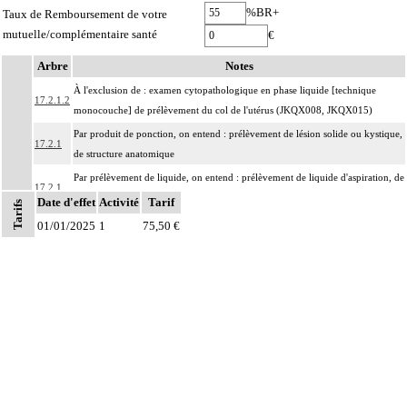
%BR+
Taux de Remboursement de votre
mutuelle/complémentaire santé
€
Arbre
Notes
À l'exclusion de : examen cytopathologique en phase liquide [technique
17.2.1.2
monocouche] de prélèvement du col de l'utérus (JKQX008, JKQX015)
Par produit de ponction, on entend : prélèvement de lésion solide ou kystique,
17.2.1
de structure anatomique
Par prélèvement de liquide, on entend : prélèvement de liquide d'aspiration, de
17.2.1
ponction, d'émission ou de lavage, de structure anatomique
Date d'effet
Activité
Tarif
Tarifs
Par structure anatomique, on entend : élément du corps humain, unitissulaire
01/01/2025
1
75,50 €
ou pluritissulaire, topographiquement délimité, constituant un ensemble
organisé destiné à remplir un rôle déterminé ou une fonction. Il peut s'agir par
17.2
exemple :
d'un organe : estomac, peau, muscle,
d'une entité concourant à une finalité caractéristique : méninge, séreuse,
d'une région anatomique : médiastin, région rétropéritonéale
Par prélèvements non différenciés [non individualisés], on entend :
17.2
prélèvements multiples, quels que soient leur nombre et leurs modalités, non
distingués les uns des autres lors du prélèvement