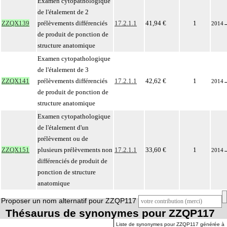
Examen cytopathologique
de l'étalement de 2
ZZQX139
prélèvements différenciés
17.2.1.1
41,94 €
1
2014
de produit de ponction de
structure anatomique
Examen cytopathologique
de l'étalement de 3
ZZQX141
prélèvements différenciés
17.2.1.1
42,62 €
1
2014
de produit de ponction de
structure anatomique
Examen cytopathologique
de l'étalement d'un
prélèvement ou de
ZZQX151
plusieurs prélèvements non
17.2.1.1
33,60 €
1
2014
différenciés de produit de
ponction de structure
anatomique
Proposer un nom alternatif pour ZZQP117
Thésaurus de synonymes pour ZZQP117
Liste de synonymes pour ZZQP117 générée à