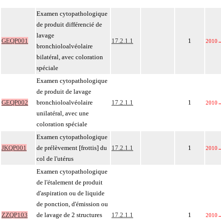
Examen cytopathologique
de produit différencié de
lavage
GEQP001
17.2.1.1
1
2010
bronchioloalvéolaire
bilatéral, avec coloration
spéciale
Examen cytopathologique
de produit de lavage
GEQP002
bronchioloalvéolaire
17.2.1.1
1
2010
unilatéral, avec une
coloration spéciale
Examen cytopathologique
JKQP001
de prélèvement [frottis] du
17.2.1.1
1
2010
col de l'utérus
Examen cytopathologique
de l'étalement de produit
d'aspiration ou de liquide
de ponction, d'émission ou
ZZQP103
de lavage de 2 structures
17.2.1.1
1
2010