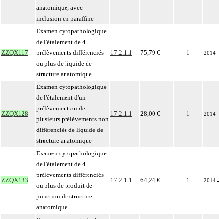
anatomique, avec
inclusion en paraffine
Examen cytopathologique
de l'étalement de 4
ZZQX117
prélèvements différenciés
17.2.1.1
75,79 €
1
2014
ou plus de liquide de
structure anatomique
Examen cytopathologique
de l'étalement d'un
prélèvement ou de
ZZQX128
17.2.1.1
28,00 €
1
2014
plusieurs prélèvements non
différenciés de liquide de
structure anatomique
Examen cytopathologique
de l'étalement de 4
prélèvements différenciés
ZZQX133
17.2.1.1
64,24 €
1
2014
ou plus de produit de
ponction de structure
anatomique