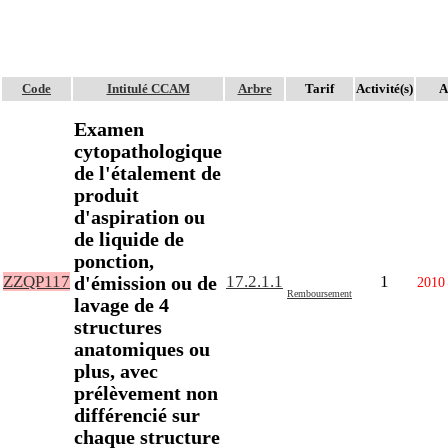
Code
Intitulé CCAM
Arbre
Tarif
Activité(s)
A
Examen
cytopathologique
de l'étalement de
produit
d'aspiration ou
de liquide de
ponction,
d'émission ou de
ZZQP117
17.2.1.1
1
2010
Remboursement
lavage de 4
structures
anatomiques ou
plus, avec
prélèvement non
différencié sur
chaque structure