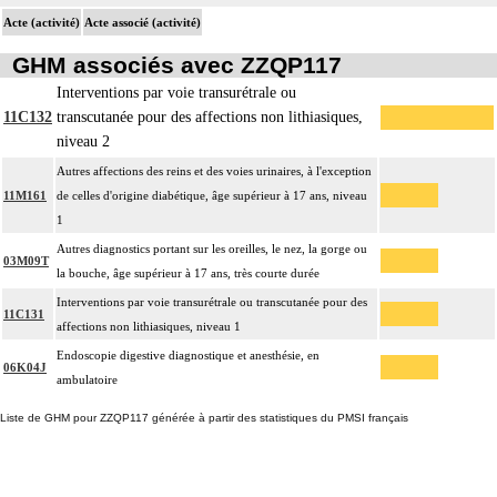
L'examen anatomopathologique, inclut : l'examen macroscopique et
Acte (activité)
Acte associé (activité)
17.2
microscopique de pièce d'exérèse
GHM associés avec ZZQP117
L'examen anatomopathologique d'un organe inclut : l'examen du feuillet
17.2
viscéral de son éventuelle séreuse
Interventions par voie transurétrale ou
11C132
transcutanée pour des affections non lithiasiques,
L'examen anatomopathologique de pièce d'exérèse inclut : l'échantillonnage,
niveau 2
la fixation, l'inclusion, la préparation microscopique avec une coloration
standard à base d'hémalun ou d'hématoxyline-éosine ou de phloxine avec ou
Autres affections des reins et des voies urinaires, à l'exception
sans safran, avec ou sans photographie, l'interprétation, les éventuels
11M161
de celles d'origine diabétique, âge supérieur à 17 ans, niveau
17.2
réexamens aux divers stades de réalisation, le compte rendu, le codage
1
Avec ou sans : coloration spéciale
Autres diagnostics portant sur les oreilles, le nez, la gorge ou
03M09T
coupes sériées
la bouche, âge supérieur à 17 ans, très courte durée
empreinte par apposition cellulaire
Interventions par voie transurétrale ou transcutanée pour des
écrasis cellulaire
11C131
affections non lithiasiques, niveau 1
Facturation :
Endoscopie digestive diagnostique et anesthésie, en
un seul acte peut être facturé que l'exérèse soit monobloc ou en fragments non
06K04J
17.2
ambulatoire
différenciés par le préleveur, partielle ou totale, pour chaque structure
anatomique
Liste de GHM pour ZZQP117 générée à partir des statistiques du PMSI français
Par organe profond, on entend : tout organe ou toute structure non vasculaire,
17
de localisation intrathoracique ou intraabdominale.
Par organe superficiel, on entend : tout organe ou toute structure non