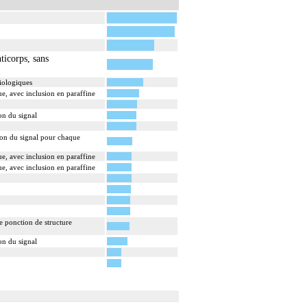
 une coloration standard à base d'hémalun ou
s stades de réalisation, le compte rendu, le codage
icorps, sans
diologiques
e, avec inclusion en paraffine
haque structure anatomique
on du signal
ion du signal pour chaque
e, avec inclusion en paraffine
e, avec inclusion en paraffine
e ponction de structure
on du signal