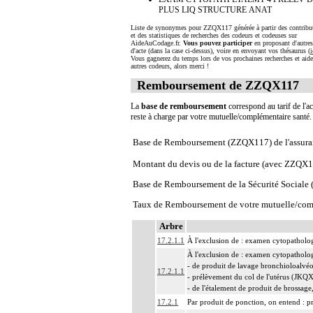
PLUS LIQ STRUCTURE ANAT
Liste de synonymes pour ZZQX117 générée à partir des contribu
et des statistiques de recherches des codeurs et codeuses sur
AideAuCodage.fr.
Vous pouvez participer
en proposant d'autre
d'acte (dans la case ci-dessus), voire en envoyant vos thésaurus (
i
Vous gagnerez du temps lors de vos prochaines recherches et aide
autres codeurs, alors merci !
Remboursement de ZZQX117
La
base de remboursement
correspond au tarif de l'ac
reste à charge par votre mutuelle/complémentaire santé
Base de Remboursement (ZZQX117) de l'assura
Montant du devis ou de la facture (avec ZZQX
Base de Remboursement de la Sécurité Social
Taux de Remboursement de votre mutuelle/com
Arbre
17.2.1.1
À l'exclusion de : examen cytopatholo
À l'exclusion de : examen cytopatholo
- de produit de lavage bronchioloalv
17.2.1.1
- prélèvement du col de l'utérus (JK
- de l'étalement de produit de brossa
17.2.1
Par produit de ponction, on entend : p