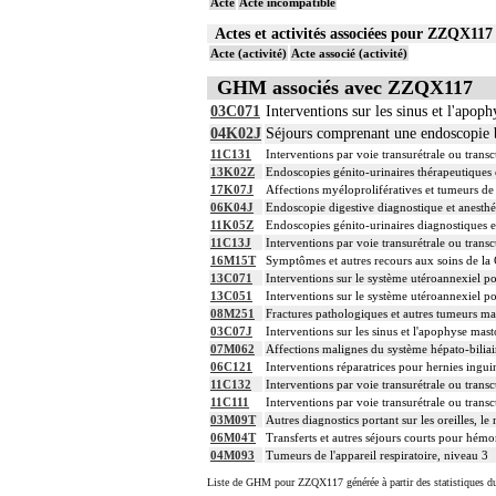
Acte
Acte incompatible
Actes et activités associées pour ZZQX1
Acte (activité)
Acte associé (activité)
GHM associés avec ZZQX117
03C071
Interventions sur les sinus et l'apop
04K02J
Séjours comprenant une endoscopie 
11C131
Interventions par voie transurétrale ou trans
13K02Z
Endoscopies génito-urinaires thérapeutiques e
17K07J
Affections myéloprolifératives et tumeurs de 
06K04J
Endoscopie digestive diagnostique et anesthé
11K05Z
Endoscopies génito-urinaires diagnostiques et
11C13J
Interventions par voie transurétrale ou trans
16M15T
Symptômes et autres recours aux soins de la
13C071
Interventions sur le système utéroannexiel po
13C051
Interventions sur le système utéroannexiel p
08M251
Fractures pathologiques et autres tumeurs mal
03C07J
Interventions sur les sinus et l'apophyse mas
07M062
Affections malignes du système hépato-biliai
06C121
Interventions réparatrices pour hernies inguin
11C132
Interventions par voie transurétrale ou trans
11C111
Interventions par voie transurétrale ou transc
03M09T
Autres diagnostics portant sur les oreilles, l
06M04T
Transferts et autres séjours courts pour hémo
04M093
Tumeurs de l'appareil respiratoire, niveau 3
Liste de GHM pour ZZQX117 générée à partir des statistiques d