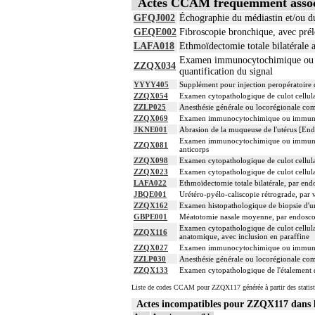
17.2
L'examen anatomopathologique, inclut
Actes CCAM fréquemment asso
17.2
L'examen anatomopathologique d'un orga
GFQJ002
Échographie du médiastin et/ou d
L'examen anatomopathologique de pièce 
GEQE002
Fibroscopie bronchique, avec prél
d'hématoxyline-éosine ou de phloxine av
LAFA018
Ethmoïdectomie totale bilatérale
Avec ou sans : coloration spéciale
17.2
Examen immunocytochimique ou imm
coupes sériées
ZZQX034
quantification du signal
empreinte par apposition cellulaire
écrasis cellulaire
YYYY405
Supplément pour injection peropératoire de
ZZQX054
Examen cytopathologique de culot cellulai
Facturation :
17.2
ZZLP025
Anesthésie générale ou locorégionale co
un seul acte peut être facturé que l'ex
ZZQX069
Examen immunocytochimique ou immunohisto
17
Par organe profond, on entend : tout or
JKNE001
Abrasion de la muqueuse de l'utérus [End
17
Par organe superficiel, on entend : tout
Examen immunocytochimique ou immunohist
ZZQX081
anticorps
17
Par cible, on entend : lésion individua
ZZQX098
Examen cytopathologique de culot cellulai
ZZQX023
Examen cytopathologique de culot cellulai
LAFA022
Ethmoïdectomie totale bilatérale, par end
JBQE001
Urétéro-pyélo-caliscopie rétrograde, par v
ZZQX162
Examen histopathologique de biopsie d'u
GBPE001
Méatotomie nasale moyenne, par endosco
Examen cytopathologique de culot cellulai
ZZQX116
anatomique, avec inclusion en paraffine
ZZQX027
Examen immunocytochimique ou immunohisto
ZZLP030
Anesthésie générale ou locorégionale co
ZZQX133
Examen cytopathologique de l'étalement d
Liste de codes CCAM pour ZZQX117 générée à partir des statist
Actes incompatibles pour ZZQX117 dan