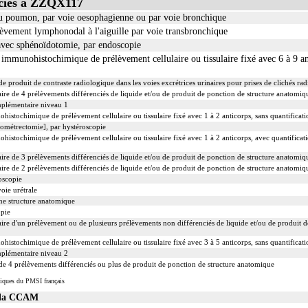
 : l'examen macroscopique et microscopique de pièce d'exérèse
ciés à ZZQX117
ne inclut : l'examen du feuillet viscéral de son éventuelle séreuse
u poumon, par voie oesophagienne ou par voie bronchique
d'exérèse inclut : l'échantillonnage, la fixation, l'inclusion, la préparation microscopique avec
èvement lymphonodal à l'aiguille par voie transbronchique
ec ou sans safran, avec ou sans photographie, l'interprétation, les éventuels réexamens aux diver
 avec sphénoïdotomie, par endoscopie
unohistochimique de prélèvement cellulaire ou tissulaire fixé avec 6 à 9 ant
 produit de contraste radiologique dans les voies excrétrices urinaires pour prises de clichés ra
re de 4 prélèvements différenciés de liquide et/ou de produit de ponction de structure anatomiqu
mplémentaire niveau 1
érèse soit monobloc ou en fragments non différenciés par le préleveur, partielle ou totale, pour c
chimique de prélèvement cellulaire ou tissulaire fixé avec 1 à 2 anticorps, sans quantificati
gane ou toute structure non vasculaire, de localisation intrathoracique ou intraabdominale.
ométrectomie], par hystéroscopie
 organe ou toute structure non vasculaire, en dehors de ces localisations.
ochimique de prélèvement cellulaire ou tissulaire fixé avec 1 à 2 anticorps, avec quantificat
lisée à prélever, quel que soit le nombre de ponctions ou de biopsies effectuées à son niveau.
re de 3 prélèvements différenciés de liquide et/ou de produit de ponction de structure anatomiqu
re de 2 prélèvements différenciés de liquide et/ou de produit de ponction de structure anatomiqu
oscopie
oie urétrale
ne structure anatomique
pie
re d'un prélèvement ou de plusieurs prélèvements non différenciés de liquide et/ou de produit d
chimique de prélèvement cellulaire ou tissulaire fixé avec 3 à 5 anticorps, sans quantificati
mplémentaire niveau 2
e 4 prélèvements différenciés ou plus de produit de ponction de structure anatomique
iques du PMSI français
s la CCAM