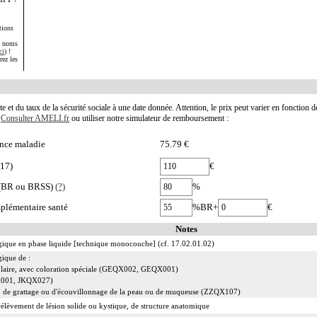
tions
s noms
ci
) !
rez les
te et du taux de la sécurité sociale à une date donnée. Attention, le prix peut varier en fonction 
.
Consulter AMELI.fr
ou utiliser notre simulateur de remboursement :
nce maladie
75.79 €
117)
€
e (BR ou BRSS)
(?)
%
plémentaire santé
%BR+
€
Notes
gique en phase liquide [technique monocouche] (cf. 17.02.01.02)
gique de :
éolaire, avec coloration spéciale (GEQX002, GEQX001)
QX001, JKQX027)
ge, de grattage ou d'écouvillonnage de la peau ou de muqueuse (ZZQX107)
rélèvement de lésion solide ou kystique, de structure anatomique