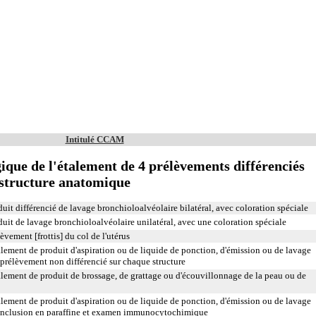
Intitulé CCAM
que de l'étalement de 4 prélèvements différenciés
e structure anatomique
t différencié de lavage bronchioloalvéolaire bilatéral, avec coloration spéciale
t de lavage bronchioloalvéolaire unilatéral, avec une coloration spéciale
ement [frottis] du col de l'utérus
ement de produit d'aspiration ou de liquide de ponction, d'émission ou de lavage
 prélèvement non différencié sur chaque structure
ement de produit de brossage, de grattage ou d'écouvillonnage de la peau ou de
ement de produit d'aspiration ou de liquide de ponction, d'émission ou de lavage
 inclusion en paraffine et examen immunocytochimique