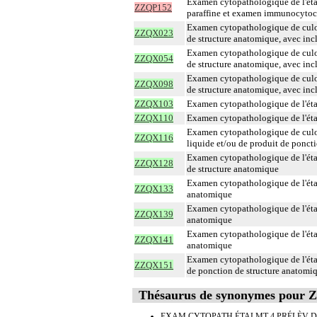
Examen cytopathologique de l'éta
ZZQP152
paraffine et examen immunocyto
Examen cytopathologique de culot 
ZZQX023
de structure anatomique, avec inc
Examen cytopathologique de culot 
ZZQX054
de structure anatomique, avec inc
Examen cytopathologique de culot 
ZZQX098
de structure anatomique, avec inc
ZZQX103
Examen cytopathologique de l'éta
ZZQX110
Examen cytopathologique de l'éta
Examen cytopathologique de culot 
ZZQX116
liquide et/ou de produit de ponct
Examen cytopathologique de l'éta
ZZQX128
de structure anatomique
Examen cytopathologique de l'étal
ZZQX133
anatomique
Examen cytopathologique de l'étal
ZZQX139
anatomique
Examen cytopathologique de l'étal
ZZQX141
anatomique
Examen cytopathologique de l'éta
ZZQX151
de ponction de structure anatomi
Thésaurus de synonymes pour
EXAM CYTOPATH ÉTALMT 4 PRÉLÈV DI