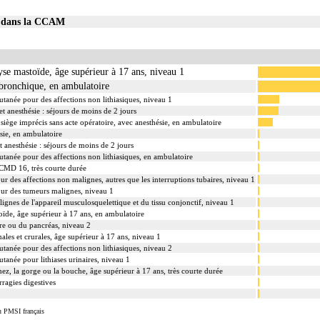
17 dans la CCAM
hyse mastoïde, âge supérieur à 17 ans, niveau 1
bronchique, en ambulatoire
cutanée pour des affections non lithiasiques, niveau 1
t anesthésie : séjours de moins de 2 jours
siège imprécis sans acte opératoire, avec anesthésie, en ambulatoire
sie, en ambulatoire
 anesthésie : séjours de moins de 2 jours
cutanée pour des affections non lithiasiques, en ambulatoire
 CMD 16, très courte durée
ur des affections non malignes, autres que les interruptions tubaires, niveau 1
our des tumeurs malignes, niveau 1
ignes de l'appareil musculosquelettique et du tissu conjonctif, niveau 1
toïde, âge supérieur à 17 ans, en ambulatoire
re ou du pancréas, niveau 2
ales et crurales, âge supérieur à 17 ans, niveau 1
cutanée pour des affections non lithiasiques, niveau 2
utanée pour lithiases urinaires, niveau 1
e nez, la gorge ou la bouche, âge supérieur à 17 ans, très courte durée
rragies digestives
u PMSI français