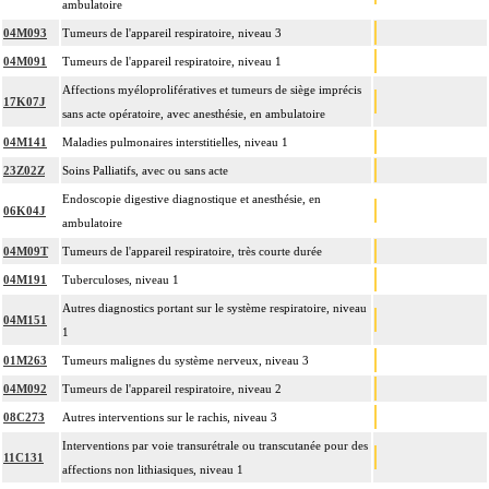
ambulatoire
04M093
Tumeurs de l'appareil respiratoire, niveau 3
04M091
Tumeurs de l'appareil respiratoire, niveau 1
Affections myéloprolifératives et tumeurs de siège imprécis
17K07J
sans acte opératoire, avec anesthésie, en ambulatoire
04M141
Maladies pulmonaires interstitielles, niveau 1
23Z02Z
Soins Palliatifs, avec ou sans acte
Endoscopie digestive diagnostique et anesthésie, en
06K04J
ambulatoire
04M09T
Tumeurs de l'appareil respiratoire, très courte durée
04M191
Tuberculoses, niveau 1
Autres diagnostics portant sur le système respiratoire, niveau
04M151
1
01M263
Tumeurs malignes du système nerveux, niveau 3
04M092
Tumeurs de l'appareil respiratoire, niveau 2
08C273
Autres interventions sur le rachis, niveau 3
Interventions par voie transurétrale ou transcutanée pour des
11C131
affections non lithiasiques, niveau 1