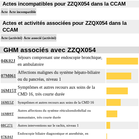
Actes incompatibles pour ZZQX054 dans la CCAM
Acte
Acte incompatible
Actes et activités associées pour ZZQX054 dans la
CCAM
Acte (activité)
Acte associé (activité)
GHM associés avec ZZQX054
Séjours comprenant une endoscopie bronchique,
04K02J
en ambulatoire
Affections malignes du système hépato-biliaire
07M061
ou du pancréas, niveau 1
Symptômes et autres recours aux soins de la
16M15T
CMD 16, très courte durée
16M15Z
Symptômes et autres recours aux soins de la CMD 16
Autres affections du système réticuloendothélial ou
16M09T
immunitaire, très courte durée
08C271
Autres interventions sur le rachis, niveau 1
Endoscopie biliaire diagnostique et anesthésie, en
07K04J