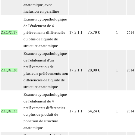
anatomique, avec
inclusion en paraffine
Examen cytopathologique
de l'étalement de 4
ZZQX117
prélèvements différenciés
17.2.1.1
75,79 €
1
2014
ou plus de liquide de
structure anatomique
Examen cytopathologique
de l'étalement d'un
prélèvement ou de
ZZQX128
17.2.1.1
28,00 €
1
2014
plusieurs prélèvements non
différenciés de liquide de
structure anatomique
Examen cytopathologique
de l'étalement de 4
prélèvements différenciés
ZZQX133
17.2.1.1
64,24 €
1
2014
ou plus de produit de
ponction de structure
anatomique