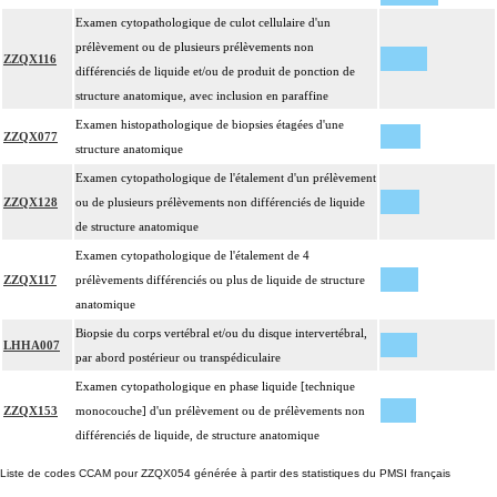
Examen cytopathologique de culot cellulaire d'un
Par cible, on entend : lésion individualisée à prélever, quel que soit le nombre
17
prélèvement ou de plusieurs prélèvements non
de ponctions ou de biopsies effectuées à son niveau.
ZZQX116
différenciés de liquide et/ou de produit de ponction de
structure anatomique, avec inclusion en paraffine
Examen histopathologique de biopsies étagées d'une
ZZQX077
structure anatomique
Examen cytopathologique de l'étalement d'un prélèvement
ZZQX128
ou de plusieurs prélèvements non différenciés de liquide
de structure anatomique
Examen cytopathologique de l'étalement de 4
ZZQX117
prélèvements différenciés ou plus de liquide de structure
anatomique
Biopsie du corps vertébral et/ou du disque intervertébral,
LHHA007
par abord postérieur ou transpédiculaire
Examen cytopathologique en phase liquide [technique
ZZQX153
monocouche] d'un prélèvement ou de prélèvements non
différenciés de liquide, de structure anatomique
Liste de codes CCAM pour ZZQX054 générée à partir des statistiques du PMSI français