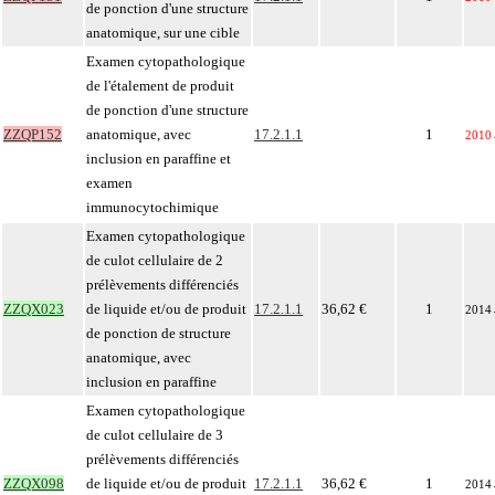
de ponction d'une structure
anatomique, sur une cible
Examen cytopathologique
de l'étalement de produit
de ponction d'une structure
ZZQP152
anatomique, avec
17.2.1.1
1
2010
inclusion en paraffine et
examen
immunocytochimique
Examen cytopathologique
de culot cellulaire de 2
prélèvements différenciés
ZZQX023
de liquide et/ou de produit
17.2.1.1
36,62 €
1
2014
de ponction de structure
anatomique, avec
inclusion en paraffine
Examen cytopathologique
de culot cellulaire de 3
prélèvements différenciés
ZZQX098
de liquide et/ou de produit
17.2.1.1
36,62 €
1
2014