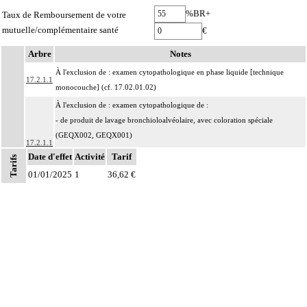
%BR+
Taux de Remboursement de votre
mutuelle/complémentaire santé
€
Arbre
Notes
À l'exclusion de : examen cytopathologique en phase liquide [technique
17.2.1.1
monocouche] (cf. 17.02.01.02)
À l'exclusion de : examen cytopathologique de :
- de produit de lavage bronchioloalvéolaire, avec coloration spéciale
(GEQX002, GEQX001)
17.2.1.1
- prélèvement du col de l'utérus (JKQX001, JKQX027)
Date d'effet
Activité
Tarif
Tarifs
- de l'étalement de produit de brossage, de grattage ou d'écouvillonnage de la
01/01/2025
1
36,62 €
peau ou de muqueuse (ZZQX107)
Par produit de ponction, on entend : prélèvement de lésion solide ou kystique,
17.2.1
de structure anatomique
Par prélèvement de liquide, on entend : prélèvement de liquide d'aspiration, de
17.2.1
ponction, d'émission ou de lavage, de structure anatomique
Par structure anatomique, on entend : élément du corps humain, unitissulaire
ou pluritissulaire, topographiquement délimité, constituant un ensemble
organisé destiné à remplir un rôle déterminé ou une fonction. Il peut s'agir par