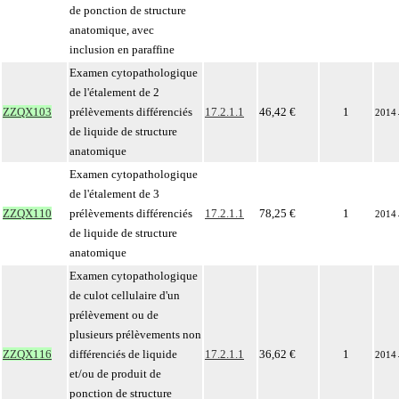
de ponction de structure
anatomique, avec
inclusion en paraffine
Examen cytopathologique
de l'étalement de 2
ZZQX103
prélèvements différenciés
17.2.1.1
46,42 €
1
2014
de liquide de structure
anatomique
Examen cytopathologique
de l'étalement de 3
ZZQX110
prélèvements différenciés
17.2.1.1
78,25 €
1
2014
de liquide de structure
anatomique
Examen cytopathologique
de culot cellulaire d'un
prélèvement ou de
plusieurs prélèvements non
ZZQX116
différenciés de liquide
17.2.1.1
36,62 €
1
2014
et/ou de produit de
ponction de structure