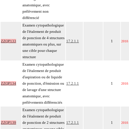
anatomique, avec
prélèvement non
différencié
Examen cytopathologique
de l'étalement de produit
de ponction de 4 structures
ZZQP133
17.2.1.1
1
2010
anatomiques ou plus, sur
une cible pour chaque
structure
Examen cytopathologique
de l'étalement de produit
d'aspiration ou de liquide
ZZQP134
de ponction, d'émission ou
17.2.1.1
1
2010
de lavage d'une structure
anatomique, avec
prélèvements différenciés
Examen cytopathologique
de l'étalement de produit
ZZQP139
de ponction de 2 structures
17.2.1.1
1
2010
anatomiques, sur une cible