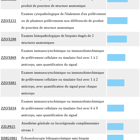
microscopique de pièce d'exérèse
produit de ponction de structure anatomique
L'examen anatomopathologique d'un organe inclut : l'examen du feuillet
17.2
Examen cytopathologique de l'étalement d'un prélèvement
viscéral de son éventuelle séreuse
ZZQX151
ou de plusieurs prélèvements non différenciés de produit
L'examen anatomopathologique de pièce d'exérèse inclut : l'échantillonnage,
de ponction de structure anatomique
la fixation, l'inclusion, la préparation microscopique avec une coloration
Examen histopathologique de biopsies étagés de 2
standard à base d'hémalun ou d'hématoxyline-éosine ou de phloxine avec ou
ZZQX200
structures anatomiques
sans safran, avec ou sans photographie, l'interprétation, les éventuels
Examen immunocytochimique ou immunohistochimique
17.2
réexamens aux divers stades de réalisation, le compte rendu, le codage
ZZQX069
de prélèvement cellulaire ou tissulaire fixé avec 1 à 2
Avec ou sans : coloration spéciale
anticorps, sans quantification du signal
coupes sériées
Examen immunocytochimique ou immunohistochimique
empreinte par apposition cellulaire
de prélèvement cellulaire ou tissulaire fixé avec 1 à 2
écrasis cellulaire
ZZQX081
anticorps, avec quantification du signal pour chaque
Facturation :
anticorps
un seul acte peut être facturé que l'exérèse soit monobloc ou en fragments non
17.2
Examen immunocytochimique ou immunohistochimique
différenciés par le préleveur, partielle ou totale, pour chaque structure
ZZQX034
de prélèvement cellulaire ou tissulaire fixé avec 6 à 9
anatomique
anticorps, sans quantification du signal
Par organe profond, on entend : tout organe ou toute structure non vasculaire,
17
Anesthésie générale ou locorégionale complémentaire
de localisation intrathoracique ou intraabdominale.
ZZLP025
niveau 1
Par organe superficiel, on entend : tout organe ou toute structure non
17
HMQJ001
Échoendoscopie biliopancréatique sans biopsie
vasculaire, en dehors de ces localisations.