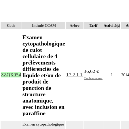
Code
Intitulé CCAM
Arbre
Tarif
Activité(s)
Ac
Examen
cytopathologique
de culot
cellulaire de 4
prélèvements
différenciés de
36,62 €
liquide et/ou de
ZZQX054
17.2.1.1
1
201
Remboursement
produit de
ponction de
structure
anatomique,
avec inclusion en
paraffine
Examen cytopathologique