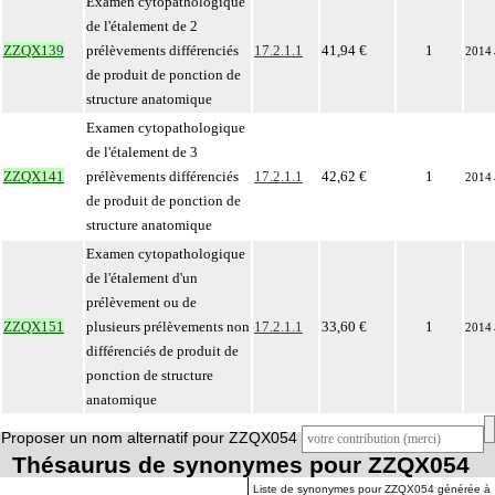
Examen cytopathologique
de l'étalement de 2
ZZQX139
prélèvements différenciés
17.2.1.1
41,94 €
1
2014
de produit de ponction de
structure anatomique
Examen cytopathologique
de l'étalement de 3
ZZQX141
prélèvements différenciés
17.2.1.1
42,62 €
1
2014
de produit de ponction de
structure anatomique
Examen cytopathologique
de l'étalement d'un
prélèvement ou de
ZZQX151
plusieurs prélèvements non
17.2.1.1
33,60 €
1
2014
différenciés de produit de
ponction de structure
anatomique
Proposer un nom alternatif pour ZZQX054
Thésaurus de synonymes pour ZZQX054
Liste de synonymes pour ZZQX054 générée à