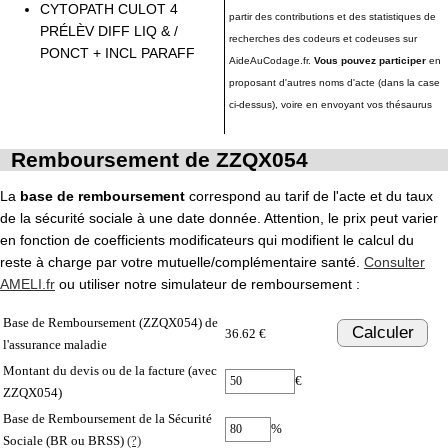
CYTOPATH CULOT 4
partir des contributions et des statistiques de
PRÉLÈV DIFF LIQ & /
recherches des codeurs et codeuses sur
PONCT + INCL PARAFF
AideAuCodage.fr.
Vous pouvez participer
en
proposant d'autres noms d'acte (dans la case
ci-dessus), voire en envoyant vos thésaurus
Remboursement de ZZQX054
La
base de remboursement
correspond au tarif de l'acte et du taux
de la sécurité sociale à une date donnée. Attention, le prix peut varier
en fonction de coefficients modificateurs qui modifient le calcul du
reste à charge par votre mutuelle/complémentaire santé.
Consulter
AMELI.fr
ou utiliser notre simulateur de remboursement :
Base de Remboursement (ZZQX054) de
Calculer
36.62 €
l'assurance maladie
Montant du devis ou de la facture (avec
€
ZZQX054)
Base de Remboursement de la Sécurité
%
Sociale (BR ou BRSS)
(?)