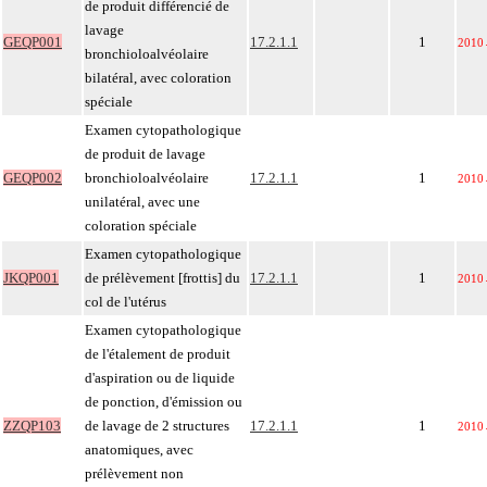
de produit différencié de
lavage
GEQP001
17.2.1.1
1
2010
bronchioloalvéolaire
bilatéral, avec coloration
spéciale
Examen cytopathologique
de produit de lavage
GEQP002
bronchioloalvéolaire
17.2.1.1
1
2010
unilatéral, avec une
coloration spéciale
Examen cytopathologique
JKQP001
de prélèvement [frottis] du
17.2.1.1
1
2010
col de l'utérus
Examen cytopathologique
de l'étalement de produit
d'aspiration ou de liquide
de ponction, d'émission ou
ZZQP103
de lavage de 2 structures
17.2.1.1
1
2010
anatomiques, avec
prélèvement non