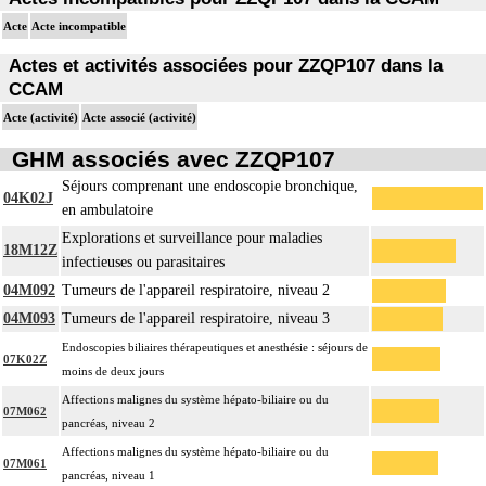
Acte
Acte incompatible
Actes et activités associées pour ZZQP107 dans la
CCAM
Acte (activité)
Acte associé (activité)
GHM associés avec ZZQP107
Séjours comprenant une endoscopie bronchique,
04K02J
en ambulatoire
Explorations et surveillance pour maladies
18M12Z
infectieuses ou parasitaires
04M092
Tumeurs de l'appareil respiratoire, niveau 2
04M093
Tumeurs de l'appareil respiratoire, niveau 3
Endoscopies biliaires thérapeutiques et anesthésie : séjours de
07K02Z
moins de deux jours
Affections malignes du système hépato-biliaire ou du
07M062
pancréas, niveau 2
Affections malignes du système hépato-biliaire ou du
07M061
pancréas, niveau 1