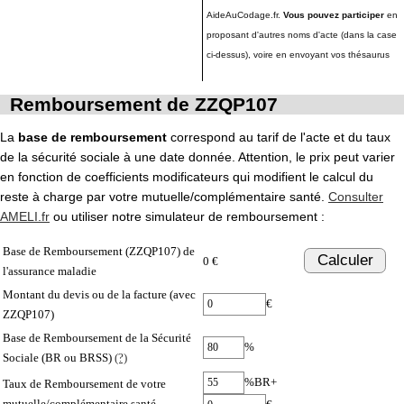
AideAuCodage.fr.
Vous pouvez participer
en
proposant d'autres noms d'acte (dans la case
ci-dessus), voire en envoyant vos thésaurus
Remboursement de ZZQP107
La
base de remboursement
correspond au tarif de l'acte et du taux
de la sécurité sociale à une date donnée. Attention, le prix peut varier
en fonction de coefficients modificateurs qui modifient le calcul du
reste à charge par votre mutuelle/complémentaire santé.
Consulter
AMELI.fr
ou utiliser notre simulateur de remboursement :
Base de Remboursement (ZZQP107) de
Calculer
0 €
l'assurance maladie
Montant du devis ou de la facture (avec
€
ZZQP107)
Base de Remboursement de la Sécurité
%
Sociale (BR ou BRSS)
(?)
%BR+
Taux de Remboursement de votre
mutuelle/complémentaire santé