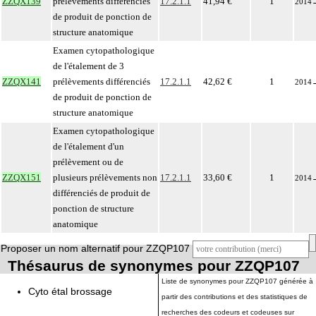
ZZQX139
prélèvements différenciés
17.2.1.1
41,94 €
1
2014
de produit de ponction de
structure anatomique
Examen cytopathologique
de l'étalement de 3
ZZQX141
prélèvements différenciés
17.2.1.1
42,62 €
1
2014
de produit de ponction de
structure anatomique
Examen cytopathologique
de l'étalement d'un
prélèvement ou de
ZZQX151
plusieurs prélèvements non
17.2.1.1
33,60 €
1
2014
différenciés de produit de
ponction de structure
anatomique
Proposer un nom alternatif pour ZZQP107
Thésaurus de synonymes pour ZZQP107
Liste de synonymes pour ZZQP107 générée à
Cyto étal brossage
partir des contributions et des statistiques de
recherches des codeurs et codeuses sur