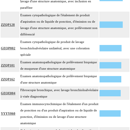
lavage d'une structure anatomique, avec inclusion en
Par cible, on entend : lésion individualisée à prélever, quel que soit le nombre
paraffine
17
de ponctions ou de biopsies effectuées à son niveau.
Examen cytopathologique de l'étalement de produit
d'aspiration ou de liquide de ponction, d'émission ou de
ZZQP128
lavage d'une structure anatomique, avec prélèvement non
différencié
Examen cytopathologique de produit de lavage
GEQP002
bronchioloalvéolaire unilatéral, avec une coloration
spéciale
Examen anatomopathologique de prélèvement biopsique
ZZQP101
de muqueuse d'une structure anatomique
Examen anatomopathologique de prélèvement biopsique
ZZQP162
d'une structure anatomique
Fibroscopie bronchique, avec lavage bronchioloalvéolaire
GEQE004
à visée diagnostique
Examen immunocytochimique de l'étalement d'un produit
de ponction ou d'un produit d'aspiration ou de liquide de
YYYY060
ponction, d'émission ou de lavage d'une structure
anatomique