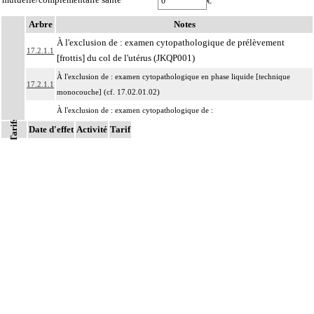
€
Arbre
Notes
À l'exclusion de : examen cytopathologique de prélèvement
17.2.1.1
[frottis] du col de l'utérus (JKQP001)
À l'exclusion de : examen cytopathologique en phase liquide [technique
17.2.1.1
monocouche] (cf. 17.02.01.02)
À l'exclusion de : examen cytopathologique de :
Tarifs
- de produit de lavage bronchioloalvéolaire, avec coloration spéciale
Date d'effet
Activité
Tarif
(GEQX002, GEQX001)
17.2.1.1
- prélèvement du col de l'utérus (JKQX001, JKQX027)
- de l'étalement de produit de brossage, de grattage ou d'écouvillonnage de la
peau ou de muqueuse (ZZQX107)
Par produit de ponction, on entend : prélèvement de lésion solide ou kystique,
17.2.1
de structure anatomique
Par prélèvement de liquide, on entend : prélèvement de liquide d'aspiration, de
17.2.1
ponction, d'émission ou de lavage, de structure anatomique
Par structure anatomique, on entend : élément du corps humain, unitissulaire
ou pluritissulaire, topographiquement délimité, constituant un ensemble
organisé destiné à remplir un rôle déterminé ou une fonction. Il peut s'agir par