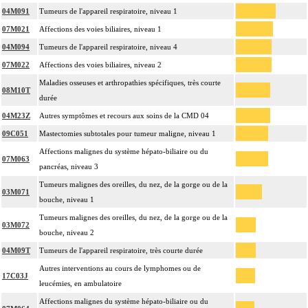
04M091
Tumeurs de l'appareil respiratoire, niveau 1
07M021
Affections des voies biliaires, niveau 1
04M094
Tumeurs de l'appareil respiratoire, niveau 4
07M022
Affections des voies biliaires, niveau 2
Maladies osseuses et arthropathies spécifiques, très courte
08M10T
durée
04M23Z
Autres symptômes et recours aux soins de la CMD 04
09C051
Mastectomies subtotales pour tumeur maligne, niveau 1
Affections malignes du système hépato-biliaire ou du
07M063
pancréas, niveau 3
Tumeurs malignes des oreilles, du nez, de la gorge ou de la
03M071
bouche, niveau 1
Tumeurs malignes des oreilles, du nez, de la gorge ou de la
03M072
bouche, niveau 2
04M09T
Tumeurs de l'appareil respiratoire, très courte durée
Autres interventions au cours de lymphomes ou de
17C03J
leucémies, en ambulatoire
Affections malignes du système hépato-biliaire ou du