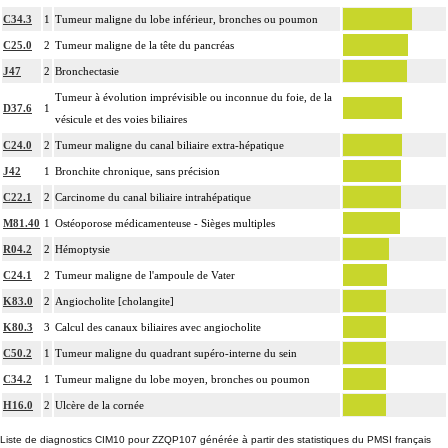
17.2
au-delà des berges de l'exérèse initiale
C34.3
1
Tumeur maligne du lobe inférieur, bronches ou poumon
Avec ou sans : examen de berge
Notes
C25.0
2
Tumeur maligne de la tête du pancréas
Par groupe lymphonodal [ganglionnaire lymphatique], on entend : ensemble
17.2
de noeuds [ganglions] lymphatiques non différenciés par le préleveur au cours
J47
2
Bronchectasie
d'un curage lymphonodal [ganglionnaire]
Tumeur à évolution imprévisible ou inconnue du foie, de la
D37.6
1
L'examen cytopathologique d'un prélèvement inclut : la préparation de
vésicule et des voies biliaires
l'échantillon, sa fixation, la préparation microscopique avec une coloration
C24.0
2
Tumeur maligne du canal biliaire extra-hépatique
17.2
standard, avec ou sans photographie, l'interprétation, les éventuels réexamens
J42
1
Bronchite chronique, sans précision
aux divers stades de réalisation, le compte rendu et le codage
C22.1
2
Carcinome du canal biliaire intrahépatique
Avec ou sans : coloration spéciale
M81.40
1
Ostéoporose médicamenteuse - Sièges multiples
L'examen histopathologique de biopsie inclut : l'échantillonnage, la fixation,
R04.2
2
Hémoptysie
l'inclusion, la préparation microscopique avec une coloration standard à base
C24.1
2
Tumeur maligne de l'ampoule de Vater
d'hémalun ou d'hématoxyline-éosine ou de phloxine avec ou sans safran, avec
ou sans photographie, l'interprétation, les éventuels réexamens aux divers
K83.0
2
Angiocholite [cholangite]
17.2
stades de réalisation, le compte rendu, le codage
K80.3
3
Calcul des canaux biliaires avec angiocholite
Avec ou sans : coloration spéciale
C50.2
1
Tumeur maligne du quadrant supéro-interne du sein
coupes sériées
C34.2
1
Tumeur maligne du lobe moyen, bronches ou poumon
empreinte par apposition cellulaire
H16.0
2
Ulcère de la cornée
écrasis cellulaire
L'examen anatomopathologique, inclut : l'examen macroscopique et
Liste de diagnostics CIM10 pour ZZQP107 générée à partir des statistiques du PMSI français
17.2