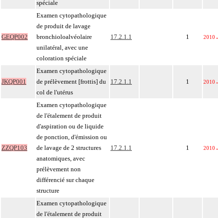
spéciale
Examen cytopathologique
de produit de lavage
GEQP002
bronchioloalvéolaire
17.2.1.1
1
2010
unilatéral, avec une
coloration spéciale
Examen cytopathologique
JKQP001
de prélèvement [frottis] du
17.2.1.1
1
2010
col de l'utérus
Examen cytopathologique
de l'étalement de produit
d'aspiration ou de liquide
de ponction, d'émission ou
ZZQP103
de lavage de 2 structures
17.2.1.1
1
2010
anatomiques, avec
prélèvement non
différencié sur chaque
structure
Examen cytopathologique
de l'étalement de produit