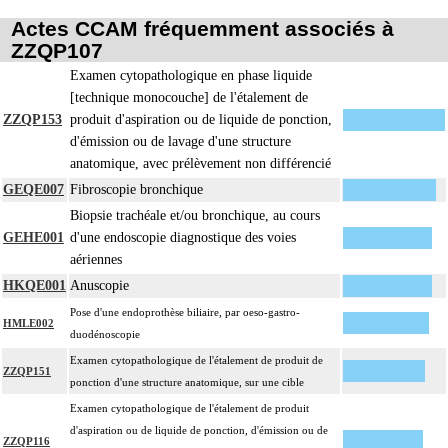
microscopique de pièce d'exérèse
Actes CCAM fréquemment associés à
L'examen anatomopathologique d'un organe inclut : l'examen du feuillet
ZZQP107
17.2
viscéral de son éventuelle séreuse
Examen cytopathologique en phase liquide
L'examen anatomopathologique de pièce d'exérèse inclut : l'échantillonnage,
[technique monocouche] de l'étalement de
la fixation, l'inclusion, la préparation microscopique avec une coloration
ZZQP153
produit d'aspiration ou de liquide de ponction,
standard à base d'hémalun ou d'hématoxyline-éosine ou de phloxine avec ou
d'émission ou de lavage d'une structure
sans safran, avec ou sans photographie, l'interprétation, les éventuels
anatomique, avec prélèvement non différencié
17.2
réexamens aux divers stades de réalisation, le compte rendu, le codage
GEQE007
Fibroscopie bronchique
Avec ou sans : coloration spéciale
Biopsie trachéale et/ou bronchique, au cours
coupes sériées
GEHE001
d'une endoscopie diagnostique des voies
empreinte par apposition cellulaire
aériennes
écrasis cellulaire
HKQE001
Anuscopie
Facturation :
un seul acte peut être facturé que l'exérèse soit monobloc ou en fragments non
Pose d'une endoprothèse biliaire, par oeso-gastro-
17.2
HMLE002
différenciés par le préleveur, partielle ou totale, pour chaque structure
duodénoscopie
anatomique
Examen cytopathologique de l'étalement de produit de
ZZQP151
Par organe profond, on entend : tout organe ou toute structure non vasculaire,
ponction d'une structure anatomique, sur une cible
17
de localisation intrathoracique ou intraabdominale.
Examen cytopathologique de l'étalement de produit
Par organe superficiel, on entend : tout organe ou toute structure non
d'aspiration ou de liquide de ponction, d'émission ou de
17
ZZQP116
vasculaire, en dehors de ces localisations.