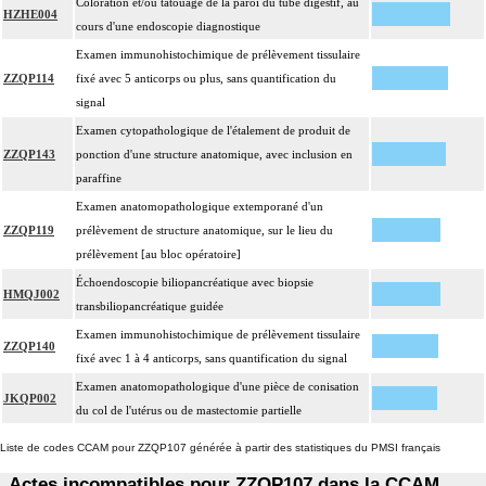
Coloration et/ou tatouage de la paroi du tube digestif, au
HZHE004
cours d'une endoscopie diagnostique
Examen immunohistochimique de prélèvement tissulaire
ZZQP114
fixé avec 5 anticorps ou plus, sans quantification du
signal
Examen cytopathologique de l'étalement de produit de
ZZQP143
ponction d'une structure anatomique, avec inclusion en
paraffine
Examen anatomopathologique extemporané d'un
ZZQP119
prélèvement de structure anatomique, sur le lieu du
prélèvement [au bloc opératoire]
Échoendoscopie biliopancréatique avec biopsie
HMQJ002
transbiliopancréatique guidée
Examen immunohistochimique de prélèvement tissulaire
ZZQP140
fixé avec 1 à 4 anticorps, sans quantification du signal
Examen anatomopathologique d'une pièce de conisation
JKQP002
du col de l'utérus ou de mastectomie partielle
Liste de codes CCAM pour ZZQP107 générée à partir des statistiques du PMSI français
Actes incompatibles pour ZZQP107 dans la CCAM