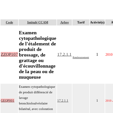
Code
Intitulé CCAM
Arbre
Tarif
Activité(s)
A
Examen
cytopathologique
de l'étalement de
produit de
brossage, de
ZZQP107
17.2.1.1
1
2010
Remboursement
grattage ou
d'écouvillonnage
de la peau ou de
muqueuse
Examen cytopathologique
de produit différencié de
lavage
GEQP001
17.2.1.1
1
2010
bronchioloalvéolaire
bilatéral, avec coloration