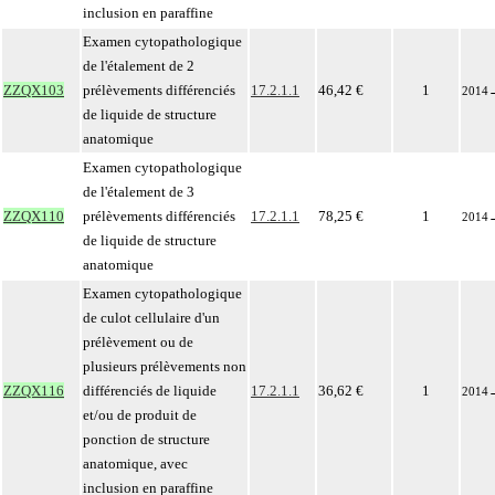
inclusion en paraffine
Examen cytopathologique
de l'étalement de 2
ZZQX103
prélèvements différenciés
17.2.1.1
46,42 €
1
2014
de liquide de structure
anatomique
Examen cytopathologique
de l'étalement de 3
ZZQX110
prélèvements différenciés
17.2.1.1
78,25 €
1
2014
de liquide de structure
anatomique
Examen cytopathologique
de culot cellulaire d'un
prélèvement ou de
plusieurs prélèvements non
ZZQX116
différenciés de liquide
17.2.1.1
36,62 €
1
2014
et/ou de produit de
ponction de structure
anatomique, avec
inclusion en paraffine