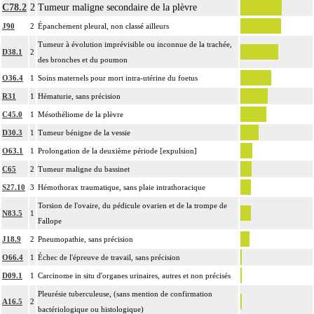
C78.2
2
Tumeur maligne secondaire de la plèvre
Par marge, on entend : zone comprise entre les limites de la lésion et les limites
17.2
J90
2
Épanchement pleural, non classé ailleurs
de la résection [berges].
Tumeur à évolution imprévisible ou inconnue de la trachée,
Par recoupe, on entend : exérèse supplémentaire effectuée par le préleveur,
D38.1
2
des bronches et du poumon
17.2
au-delà des berges de l'exérèse initiale
Notes
O36.4
1
Soins maternels pour mort intra-utérine du foetus
Avec ou sans : examen de berge
R31
1
Hématurie, sans précision
Par groupe lymphonodal [ganglionnaire lymphatique], on entend : ensemble
17.2
de noeuds [ganglions] lymphatiques non différenciés par le préleveur au cours
C45.0
1
Mésothéliome de la plèvre
d'un curage lymphonodal [ganglionnaire]
D30.3
1
Tumeur bénigne de la vessie
L'examen cytopathologique d'un prélèvement inclut : la préparation de
O63.1
1
Prolongation de la deuxième période [expulsion]
l'échantillon, sa fixation, la préparation microscopique avec une coloration
C65
2
Tumeur maligne du bassinet
17.2
standard, avec ou sans photographie, l'interprétation, les éventuels réexamens
S27.10
3
Hémothorax traumatique, sans plaie intrathoracique
aux divers stades de réalisation, le compte rendu et le codage
Torsion de l'ovaire, du pédicule ovarien et de la trompe de
Avec ou sans : coloration spéciale
N83.5
1
Fallope
L'examen histopathologique de biopsie inclut : l'échantillonnage, la fixation,
J18.9
2
Pneumopathie, sans précision
l'inclusion, la préparation microscopique avec une coloration standard à base
O66.4
1
Échec de l'épreuve de travail, sans précision
d'hémalun ou d'hématoxyline-éosine ou de phloxine avec ou sans safran, avec
ou sans photographie, l'interprétation, les éventuels réexamens aux divers
D09.1
1
Carcinome in situ d'organes urinaires, autres et non précisés
17.2
stades de réalisation, le compte rendu, le codage
Pleurésie tuberculeuse, (sans mention de confirmation
A16.5
2
Avec ou sans : coloration spéciale
bactériologique ou histologique)