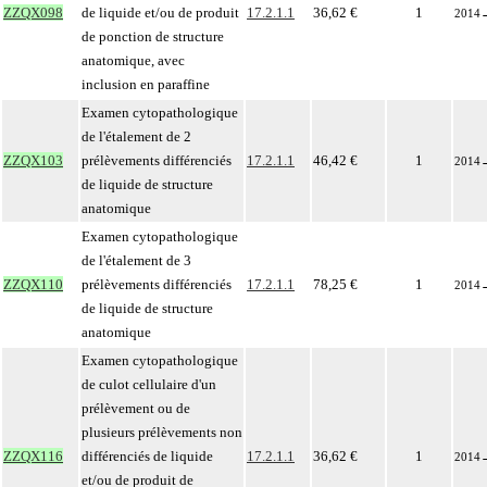
ZZQX098
de liquide et/ou de produit
17.2.1.1
36,62 €
1
2014
de ponction de structure
anatomique, avec
inclusion en paraffine
Examen cytopathologique
de l'étalement de 2
ZZQX103
prélèvements différenciés
17.2.1.1
46,42 €
1
2014
de liquide de structure
anatomique
Examen cytopathologique
de l'étalement de 3
ZZQX110
prélèvements différenciés
17.2.1.1
78,25 €
1
2014
de liquide de structure
anatomique
Examen cytopathologique
de culot cellulaire d'un
prélèvement ou de
plusieurs prélèvements non
ZZQX116
différenciés de liquide
17.2.1.1
36,62 €
1
2014
et/ou de produit de