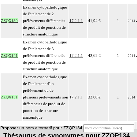
Examen cytopathologique
de l'étalement de 2
ZZQX139
prélèvements différenciés
17.2.1.1
41,94 €
1
2014
de produit de ponction de
structure anatomique
Examen cytopathologique
de l'étalement de 3
ZZQX141
prélèvements différenciés
17.2.1.1
42,62 €
1
2014
de produit de ponction de
structure anatomique
Examen cytopathologique
de l'étalement d'un
prélèvement ou de
ZZQX151
plusieurs prélèvements non
17.2.1.1
33,60 €
1
2014
différenciés de produit de
ponction de structure
anatomique
Proposer un nom alternatif pour ZZQP134
Thésaurus de synonymes pour ZZQP134