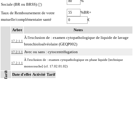
%
Sociale (BR ou BRSS)
(?)
%BR+
Taux de Remboursement de votre
mutuelle/complémentaire santé
€
Arbre
Notes
À l'exclusion de : examen cytopathologique de liquide de lavage
17.2.1.1
bronchioloalvéolaire (GEQP002)
Avec ou sans : cytocentrifugation
17.2.1.1
À l'exclusion de : examen cytopathologique en phase liquide [technique
17.2.1.1
monocouche] (cf. 17.02.01.02)
Tarifs
Date d'effet
À l'exclusion de : examen cytopathologique de :
Activité
Tarif
- de produit de lavage bronchioloalvéolaire, avec coloration spéciale
(GEQX002, GEQX001)
17.2.1.1
- prélèvement du col de l'utérus (JKQX001, JKQX027)
- de l'étalement de produit de brossage, de grattage ou d'écouvillonnage de la
peau ou de muqueuse (ZZQX107)
Par produit de ponction, on entend : prélèvement de lésion solide ou kystique,
17.2.1
de structure anatomique
Par prélèvement de liquide, on entend : prélèvement de liquide d'aspiration, de
17.2.1