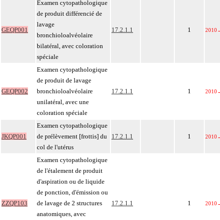
Examen cytopathologique
de produit différencié de
lavage
GEQP001
17.2.1.1
1
2010
bronchioloalvéolaire
bilatéral, avec coloration
spéciale
Examen cytopathologique
de produit de lavage
GEQP002
bronchioloalvéolaire
17.2.1.1
1
2010
unilatéral, avec une
coloration spéciale
Examen cytopathologique
JKQP001
de prélèvement [frottis] du
17.2.1.1
1
2010
col de l'utérus
Examen cytopathologique
de l'étalement de produit
d'aspiration ou de liquide
de ponction, d'émission ou
ZZQP103
de lavage de 2 structures
17.2.1.1
1
2010
anatomiques, avec