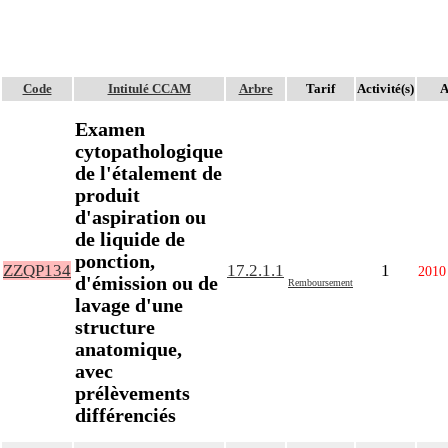
Code
Intitulé CCAM
Arbre
Tarif
Activité(s)
A
Examen
cytopathologique
de l'étalement de
produit
d'aspiration ou
de liquide de
ponction,
ZZQP134
17.2.1.1
1
2010
d'émission ou de
Remboursement
lavage d'une
structure
anatomique,
avec
prélèvements
différenciés