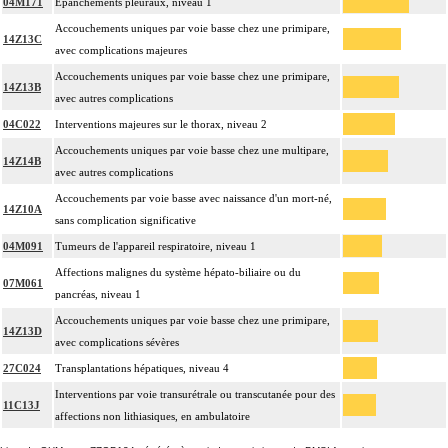
04M171
Epanchements pleuraux, niveau 1
Accouchements uniques par voie basse chez une primipare,
14Z13C
avec complications majeures
Accouchements uniques par voie basse chez une primipare,
14Z13B
avec autres complications
04C022
Interventions majeures sur le thorax, niveau 2
Accouchements uniques par voie basse chez une multipare,
14Z14B
avec autres complications
Accouchements par voie basse avec naissance d'un mort-né,
14Z10A
sans complication significative
04M091
Tumeurs de l'appareil respiratoire, niveau 1
Affections malignes du système hépato-biliaire ou du
07M061
pancréas, niveau 1
Accouchements uniques par voie basse chez une primipare,
14Z13D
avec complications sévères
27C024
Transplantations hépatiques, niveau 4
Interventions par voie transurétrale ou transcutanée pour des
11C13J
affections non lithiasiques, en ambulatoire