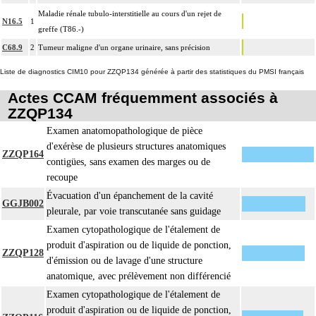
coupes sériées
Maladie rénale tubulo-interstitielle au cours d'un rejet de
N16.5
1
empreinte par apposition cellulaire
greffe (T86.-)
écrasis cellulaire
C68.9
2
Tumeur maligne d'un organe urinaire, sans précision
L'examen anatomopathologique, inclut : l'examen macroscopique et
17.2
microscopique de pièce d'exérèse
Liste de diagnostics CIM10 pour ZZQP134 générée à partir des statistiques du PMSI français
L'examen anatomopathologique d'un organe inclut : l'examen du feuillet
Actes CCAM fréquemment associés à
17.2
viscéral de son éventuelle séreuse
ZZQP134
L'examen anatomopathologique de pièce d'exérèse inclut : l'échantillonnage,
Examen anatomopathologique de pièce
la fixation, l'inclusion, la préparation microscopique avec une coloration
d'exérèse de plusieurs structures anatomiques
ZZQP164
standard à base d'hémalun ou d'hématoxyline-éosine ou de phloxine avec ou
contigües, sans examen des marges ou de
sans safran, avec ou sans photographie, l'interprétation, les éventuels
recoupe
17.2
réexamens aux divers stades de réalisation, le compte rendu, le codage
Évacuation d'un épanchement de la cavité
Avec ou sans : coloration spéciale
GGJB002
pleurale, par voie transcutanée sans guidage
coupes sériées
Examen cytopathologique de l'étalement de
empreinte par apposition cellulaire
produit d'aspiration ou de liquide de ponction,
écrasis cellulaire
ZZQP128
d'émission ou de lavage d'une structure
Facturation :
anatomique, avec prélèvement non différencié
un seul acte peut être facturé que l'exérèse soit monobloc ou en fragments non
17.2
Examen cytopathologique de l'étalement de
différenciés par le préleveur, partielle ou totale, pour chaque structure
produit d'aspiration ou de liquide de ponction,
anatomique