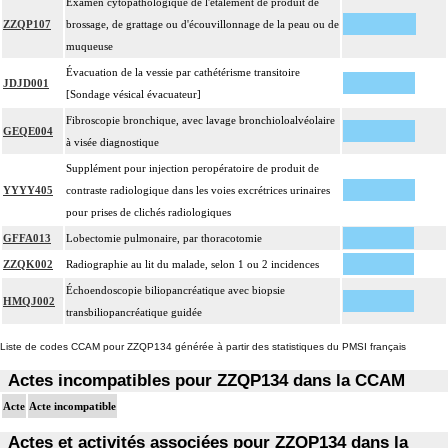
Examen cytopathologique de l'étalement de produit de
ZZQP107
brossage, de grattage ou d'écouvillonnage de la peau ou de
muqueuse
Évacuation de la vessie par cathétérisme transitoire
JDJD001
[Sondage vésical évacuateur]
Fibroscopie bronchique, avec lavage bronchioloalvéolaire
GEQE004
à visée diagnostique
Supplément pour injection peropératoire de produit de
YYYY405
contraste radiologique dans les voies excrétrices urinaires
pour prises de clichés radiologiques
GFFA013
Lobectomie pulmonaire, par thoracotomie
ZZQK002
Radiographie au lit du malade, selon 1 ou 2 incidences
Échoendoscopie biliopancréatique avec biopsie
HMQJ002
transbiliopancréatique guidée
Liste de codes CCAM pour ZZQP134 générée à partir des statistiques du PMSI français
Actes incompatibles pour ZZQP134 dans la CCAM
Acte
Acte incompatible
Actes et activités associées pour ZZQP134 dans la