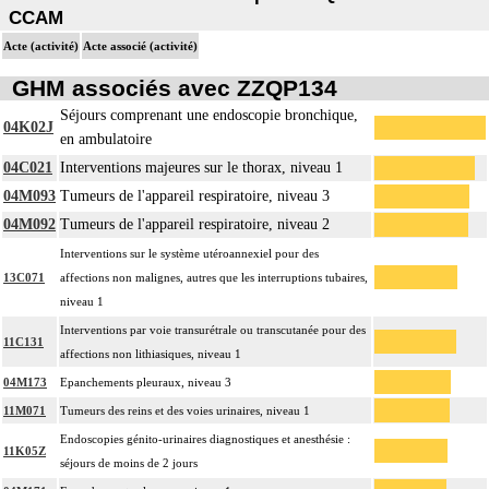
CCAM
Acte (activité)
Acte associé (activité)
GHM associés avec ZZQP134
Séjours comprenant une endoscopie bronchique,
04K02J
en ambulatoire
04C021
Interventions majeures sur le thorax, niveau 1
04M093
Tumeurs de l'appareil respiratoire, niveau 3
04M092
Tumeurs de l'appareil respiratoire, niveau 2
Interventions sur le système utéroannexiel pour des
13C071
affections non malignes, autres que les interruptions tubaires,
niveau 1
Interventions par voie transurétrale ou transcutanée pour des
11C131
affections non lithiasiques, niveau 1
04M173
Epanchements pleuraux, niveau 3
11M071
Tumeurs des reins et des voies urinaires, niveau 1
Endoscopies génito-urinaires diagnostiques et anesthésie :
11K05Z
séjours de moins de 2 jours