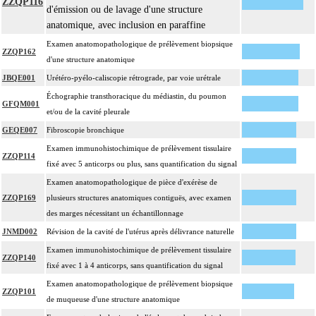
ZZQP116
d'émission ou de lavage d'une structure
Par organe profond, on entend : tout organe ou toute structure non vasculaire,
17
anatomique, avec inclusion en paraffine
de localisation intrathoracique ou intraabdominale.
Examen anatomopathologique de prélèvement biopsique
Par organe superficiel, on entend : tout organe ou toute structure non
ZZQP162
17
d'une structure anatomique
vasculaire, en dehors de ces localisations.
JBQE001
Urétéro-pyélo-caliscopie rétrograde, par voie urétrale
Par cible, on entend : lésion individualisée à prélever, quel que soit le nombre
17
Échographie transthoracique du médiastin, du poumon
de ponctions ou de biopsies effectuées à son niveau.
GFQM001
et/ou de la cavité pleurale
GEQE007
Fibroscopie bronchique
Examen immunohistochimique de prélèvement tissulaire
ZZQP114
fixé avec 5 anticorps ou plus, sans quantification du signal
Examen anatomopathologique de pièce d'exérèse de
ZZQP169
plusieurs structures anatomiques contiguës, avec examen
des marges nécessitant un échantillonnage
JNMD002
Révision de la cavité de l'utérus après délivrance naturelle
Examen immunohistochimique de prélèvement tissulaire
ZZQP140
fixé avec 1 à 4 anticorps, sans quantification du signal
Examen anatomopathologique de prélèvement biopsique
ZZQP101
de muqueuse d'une structure anatomique