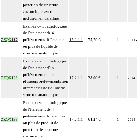
ponction de structure
anatomique, avec
inclusion en paraffine
Examen cytopathologique
de l'étalement de 4
ZZQX117
prélèvements différenciés
17.2.1.1
75,79 €
1
2014
ou plus de liquide de
structure anatomique
Examen cytopathologique
de l'étalement d'un
prélèvement ou de
ZZQX128
17.2.1.1
28,00 €
1
2014
plusieurs prélèvements non
différenciés de liquide de
structure anatomique
Examen cytopathologique
de l'étalement de 4
prélèvements différenciés
ZZQX133
17.2.1.1
64,24 €
1
2014
ou plus de produit de
ponction de structure
anatomique