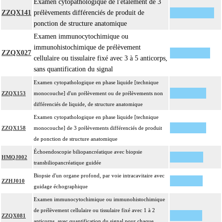
Examen cytopathologique de l'étalement de 3
microscopique de pièce d'exérèse
ZZQX141
prélèvements différenciés de produit de
L'examen anatomopathologique d'un organe inclut : l'examen du feuillet
17.2
ponction de structure anatomique
viscéral de son éventuelle séreuse
Examen immunocytochimique ou
L'examen anatomopathologique de pièce d'exérèse inclut : l'échantillonnage,
immunohistochimique de prélèvement
la fixation, l'inclusion, la préparation microscopique avec une coloration
ZZQX027
cellulaire ou tissulaire fixé avec 3 à 5 anticorps,
standard à base d'hémalun ou d'hématoxyline-éosine ou de phloxine avec ou
sans quantification du signal
sans safran, avec ou sans photographie, l'interprétation, les éventuels
Examen cytopathologique en phase liquide [technique
17.2
réexamens aux divers stades de réalisation, le compte rendu, le codage
ZZQX153
monocouche] d'un prélèvement ou de prélèvements non
Avec ou sans : coloration spéciale
différenciés de liquide, de structure anatomique
coupes sériées
empreinte par apposition cellulaire
Examen cytopathologique en phase liquide [technique
écrasis cellulaire
ZZQX158
monocouche] de 3 prélèvements différenciés de produit
de ponction de structure anatomique
Facturation :
un seul acte peut être facturé que l'exérèse soit monobloc ou en fragments non
Échoendoscopie biliopancréatique avec biopsie
17.2
HMQJ002
différenciés par le préleveur, partielle ou totale, pour chaque structure
transbiliopancréatique guidée
anatomique
Biopsie d'un organe profond, par voie intracavitaire avec
ZZHJ010
Par organe profond, on entend : tout organe ou toute structure non vasculaire,
guidage échographique
17
de localisation intrathoracique ou intraabdominale.
Examen immunocytochimique ou immunohistochimique
Par organe superficiel, on entend : tout organe ou toute structure non
de prélèvement cellulaire ou tissulaire fixé avec 1 à 2
17
ZZQX081
vasculaire, en dehors de ces localisations.
anticorps, avec quantification du signal pour chaque