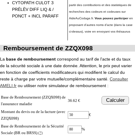
CYTOPATH CULOT 3
partir des contributions et des statistiques de
PRÉLÈV DIFF LIQ & /
recherches des codeurs et codeuses sur
PONCT + INCL PARAFF
AideAuCodage.fr.
Vous pouvez participer
en
proposant d'autres noms d'acte (dans la case
ci-dessus), voire en envoyant vos thésaurus
Remboursement de ZZQX098
La
base de remboursement
correspond au tarif de l'acte et du taux
de la sécurité sociale à une date donnée. Attention, le prix peut varier
en fonction de coefficients modificateurs qui modifient le calcul du
reste à charge par votre mutuelle/complémentaire santé.
Consulter
AMELI.fr
ou utiliser notre simulateur de remboursement :
Base de Remboursement (ZZQX098) de
Calculer
36.62 €
l'assurance maladie
Montant du devis ou de la facture (avec
€
ZZQX098)
Base de Remboursement de la Sécurité
%
Sociale (BR ou BRSS)
(?)