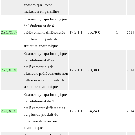
anatomique, avec
inclusion en paraffine
Examen cytopathologique
de l'étalement de 4
ZZQX117
prélèvements différenciés
17.2.1.1
75,79 €
1
2014
ou plus de liquide de
structure anatomique
Examen cytopathologique
de l'étalement d'un
prélèvement ou de
ZZQX128
17.2.1.1
28,00 €
1
2014
plusieurs prélèvements non
différenciés de liquide de
structure anatomique
Examen cytopathologique
de l'étalement de 4
prélèvements différenciés
ZZQX133
17.2.1.1
64,24 €
1
2014
ou plus de produit de
ponction de structure
anatomique