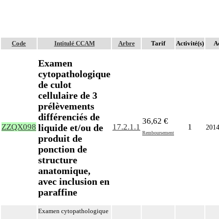
Code
Intitulé CCAM
Arbre
Tarif
Activité(s)
Ac
Examen
cytopathologique
de culot
cellulaire de 3
prélèvements
différenciés de
36,62 €
liquide et/ou de
ZZQX098
17.2.1.1
1
201
Remboursement
produit de
ponction de
structure
anatomique,
avec inclusion en
paraffine
Examen cytopathologique