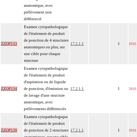
anatomique, avec
prélèvement non
différencié
Examen cytopathologique
de l'étalement de produit
de ponction de 4 structures
ZZQP133
17.2.1.1
1
2010
anatomiques ou plus, sur
une cible pour chaque
structure
Examen cytopathologique
de l'étalement de produit
d'aspiration ou de liquide
ZZQP134
de ponction, d'émission ou
17.2.1.1
1
2010
de lavage d'une structure
anatomique, avec
prélèvements différenciés
Examen cytopathologique
de l'étalement de produit
ZZQP139
de ponction de 2 structures
17.2.1.1
1
2010
anatomiques, sur une cible