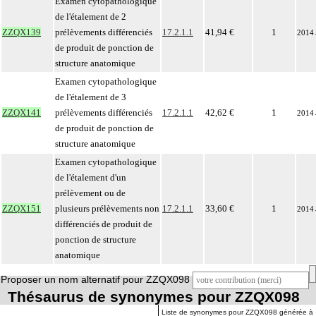
Examen cytopathologique
de l'étalement de 2
ZZQX139
prélèvements différenciés
17.2.1.1
41,94 €
1
2014
de produit de ponction de
structure anatomique
Examen cytopathologique
de l'étalement de 3
ZZQX141
prélèvements différenciés
17.2.1.1
42,62 €
1
2014
de produit de ponction de
structure anatomique
Examen cytopathologique
de l'étalement d'un
prélèvement ou de
ZZQX151
plusieurs prélèvements non
17.2.1.1
33,60 €
1
2014
différenciés de produit de
ponction de structure
anatomique
Proposer un nom alternatif pour ZZQX098
Thésaurus de synonymes pour ZZQX098
Liste de synonymes pour ZZQX098 générée à