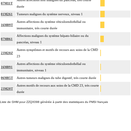
Autres affections non malignes du pancréas, très courte
07M11T
durée
01M261
Tumeurs malignes du système nerveux, niveau 1
Autres affections du système réticuloendothélial ou
16M09T
immunitaire, très courte durée
Affections malignes du système hépato-biliaire ou du
07M061
pancréas, niveau 1
Autres symptômes et motifs de recours aux soins de la CMD
23M20Z
23
Autres affections du système réticuloendothélial ou
16M091
immunitaire, niveau 1
06M05T
Autres tumeurs malignes du tube digestif, très courte durée
Autres motifs de recours aux soins de la CMD 23, très courte
23M20T
durée
Liste de GHM pour ZZQX098 générée à partir des statistiques du PMSI français