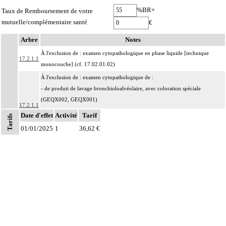
%BR+
Taux de Remboursement de votre
mutuelle/complémentaire santé
€
Arbre
Notes
À l'exclusion de : examen cytopathologique en phase liquide [technique
17.2.1.1
monocouche] (cf. 17.02.01.02)
À l'exclusion de : examen cytopathologique de :
- de produit de lavage bronchioloalvéolaire, avec coloration spéciale
(GEQX002, GEQX001)
17.2.1.1
- prélèvement du col de l'utérus (JKQX001, JKQX027)
Date d'effet
Activité
Tarif
Tarifs
- de l'étalement de produit de brossage, de grattage ou d'écouvillonnage de la
01/01/2025
1
36,62 €
peau ou de muqueuse (ZZQX107)
Par produit de ponction, on entend : prélèvement de lésion solide ou kystique,
17.2.1
de structure anatomique
Par prélèvement de liquide, on entend : prélèvement de liquide d'aspiration, de
17.2.1
ponction, d'émission ou de lavage, de structure anatomique
Par structure anatomique, on entend : élément du corps humain, unitissulaire
ou pluritissulaire, topographiquement délimité, constituant un ensemble
organisé destiné à remplir un rôle déterminé ou une fonction. Il peut s'agir par