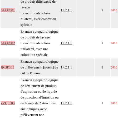
de produit différencié de
lavage
GEQP001
17.2.1.1
1
2010
bronchioloalvéolaire
bilatéral, avec coloration
spéciale
Examen cytopathologique
de produit de lavage
GEQP002
bronchioloalvéolaire
17.2.1.1
1
2010
unilatéral, avec une
coloration spéciale
Examen cytopathologique
JKQP001
de prélèvement [frottis] du
17.2.1.1
1
2010
col de l'utérus
Examen cytopathologique
de l'étalement de produit
d'aspiration ou de liquide
de ponction, d'émission ou
ZZQP103
de lavage de 2 structures
17.2.1.1
1
2010
anatomiques, avec
prélèvement non