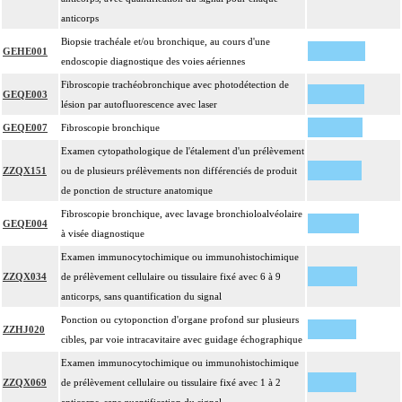
anticorps
Par cible, on entend : lésion individualisée à prélever, quel que soit le nombre
17
de ponctions ou de biopsies effectuées à son niveau.
Biopsie trachéale et/ou bronchique, au cours d'une
GEHE001
endoscopie diagnostique des voies aériennes
Fibroscopie trachéobronchique avec photodétection de
GEQE003
lésion par autofluorescence avec laser
GEQE007
Fibroscopie bronchique
Examen cytopathologique de l'étalement d'un prélèvement
ZZQX151
ou de plusieurs prélèvements non différenciés de produit
de ponction de structure anatomique
Fibroscopie bronchique, avec lavage bronchioloalvéolaire
GEQE004
à visée diagnostique
Examen immunocytochimique ou immunohistochimique
ZZQX034
de prélèvement cellulaire ou tissulaire fixé avec 6 à 9
anticorps, sans quantification du signal
Ponction ou cytoponction d'organe profond sur plusieurs
ZZHJ020
cibles, par voie intracavitaire avec guidage échographique
Examen immunocytochimique ou immunohistochimique
ZZQX069
de prélèvement cellulaire ou tissulaire fixé avec 1 à 2