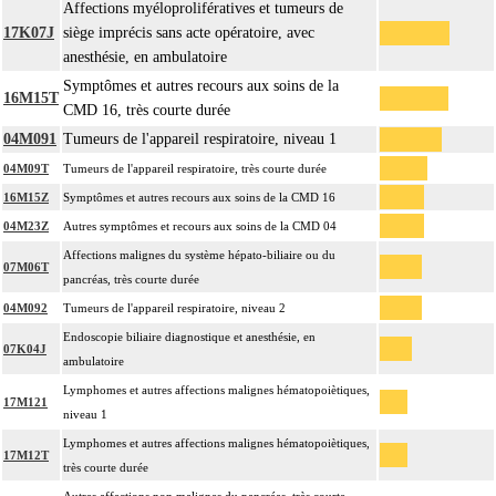
Affections myéloprolifératives et tumeurs de
17K07J
siège imprécis sans acte opératoire, avec
anesthésie, en ambulatoire
Symptômes et autres recours aux soins de la
16M15T
CMD 16, très courte durée
04M091
Tumeurs de l'appareil respiratoire, niveau 1
04M09T
Tumeurs de l'appareil respiratoire, très courte durée
16M15Z
Symptômes et autres recours aux soins de la CMD 16
04M23Z
Autres symptômes et recours aux soins de la CMD 04
Affections malignes du système hépato-biliaire ou du
07M06T
pancréas, très courte durée
04M092
Tumeurs de l'appareil respiratoire, niveau 2
Endoscopie biliaire diagnostique et anesthésie, en
07K04J
ambulatoire
Lymphomes et autres affections malignes hématopoiètiques,
17M121
niveau 1
Lymphomes et autres affections malignes hématopoiètiques,
17M12T
très courte durée