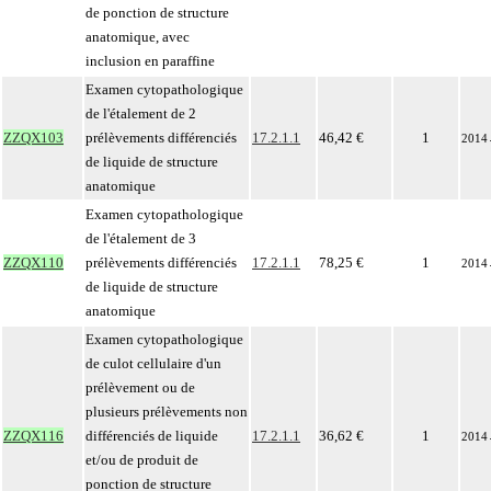
de ponction de structure
anatomique, avec
inclusion en paraffine
Examen cytopathologique
de l'étalement de 2
ZZQX103
prélèvements différenciés
17.2.1.1
46,42 €
1
2014
de liquide de structure
anatomique
Examen cytopathologique
de l'étalement de 3
ZZQX110
prélèvements différenciés
17.2.1.1
78,25 €
1
2014
de liquide de structure
anatomique
Examen cytopathologique
de culot cellulaire d'un
prélèvement ou de
plusieurs prélèvements non
ZZQX116
différenciés de liquide
17.2.1.1
36,62 €
1
2014
et/ou de produit de
ponction de structure