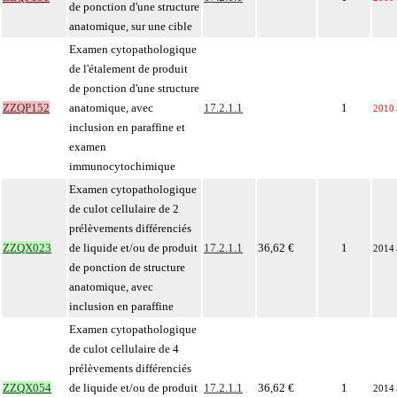
de ponction d'une structure
anatomique, sur une cible
Examen cytopathologique
de l'étalement de produit
de ponction d'une structure
ZZQP152
anatomique, avec
17.2.1.1
1
2010
inclusion en paraffine et
examen
immunocytochimique
Examen cytopathologique
de culot cellulaire de 2
prélèvements différenciés
ZZQX023
de liquide et/ou de produit
17.2.1.1
36,62 €
1
2014
de ponction de structure
anatomique, avec
inclusion en paraffine
Examen cytopathologique
de culot cellulaire de 4
prélèvements différenciés
ZZQX054
de liquide et/ou de produit
17.2.1.1
36,62 €
1
2014