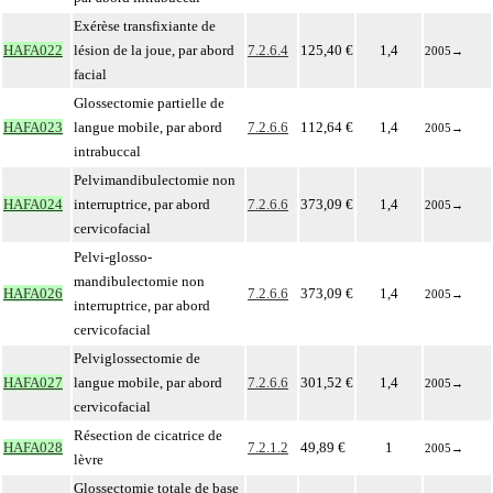
Exérèse transfixiante de
HAFA022
lésion de la joue, par abord
7.2.6.4
125,40 €
1,4
2005
→
facial
Glossectomie partielle de
HAFA023
langue mobile, par abord
7.2.6.6
112,64 €
1,4
2005
→
intrabuccal
Pelvimandibulectomie non
HAFA024
interruptrice, par abord
7.2.6.6
373,09 €
1,4
2005
→
cervicofacial
Pelvi-glosso-
mandibulectomie non
HAFA026
7.2.6.6
373,09 €
1,4
2005
→
interruptrice, par abord
cervicofacial
Pelviglossectomie de
HAFA027
langue mobile, par abord
7.2.6.6
301,52 €
1,4
2005
→
cervicofacial
Résection de cicatrice de
HAFA028
7.2.1.2
49,89 €
1
2005
→
lèvre
Glossectomie totale de base