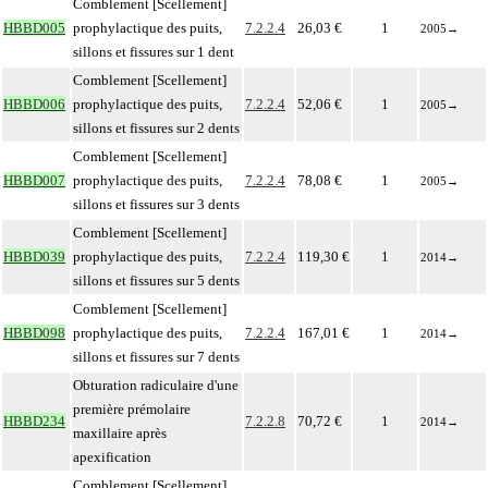
Comblement [Scellement]
HBBD005
prophylactique des puits,
7.2.2.4
26,03 €
1
2005
→
sillons et fissures sur 1 dent
Comblement [Scellement]
HBBD006
prophylactique des puits,
7.2.2.4
52,06 €
1
2005
→
sillons et fissures sur 2 dents
Comblement [Scellement]
HBBD007
prophylactique des puits,
7.2.2.4
78,08 €
1
2005
→
sillons et fissures sur 3 dents
Comblement [Scellement]
HBBD039
prophylactique des puits,
7.2.2.4
119,30 €
1
2014
→
sillons et fissures sur 5 dents
Comblement [Scellement]
HBBD098
prophylactique des puits,
7.2.2.4
167,01 €
1
2014
→
sillons et fissures sur 7 dents
Obturation radiculaire d'une
première prémolaire
HBBD234
7.2.2.8
70,72 €
1
2014
→
maxillaire après
apexification
Comblement [Scellement]