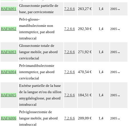
Glossectomie partielle de
HAFA001
7.2.6.6
263,27 €
1,4
2005
→
base, par cervicotomie
Pelvi-glosso-
mandibulectomie non
HAFA002
7.2.6.6
292,50 €
1,4
2005
→
interruptrice, par abord
intrabuccal
Glossectomie totale de
HAFA003
langue mobile, par abord
7.2.6.6
271,92 €
1,4
2005
→
cervicofacial
Pelvimandibulectomie
HAFA004
interruptrice, par abord
7.2.6.6
470,54 €
1,4
2005
→
cervicofacial
Exérèse partielle de la base
de la langue et/ou du sillon
HAFA005
7.2.6.6
184,51 €
1,4
2005
→
amygdaloglosse, par abord
intrabuccal
Pelviglossectomie de
HAFA006
langue mobile, par abord
7.2.6.6
209,09 €
1,4
2005
→
intrabuccal