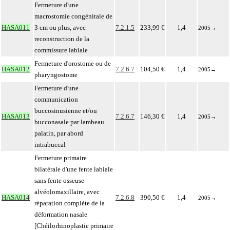
Fermeture d'une
macrostomie congénitale de
HASA011
3 cm ou plus, avec
7.2.1.5
233,99 €
1,4
2005
→
reconstruction de la
commissure labiale
Fermeture d'orostome ou de
HASA012
7.2.6.7
104,50 €
1,4
2005
→
pharyngostome
Fermeture d'une
communication
buccosinusienne et/ou
HASA013
7.2.6.7
146,30 €
1,4
2005
→
bucconasale par lambeau
palatin, par abord
intrabuccal
Fermeture primaire
bilatérale d'une fente labiale
sans fente osseuse
alvéolomaxillaire, avec
HASA014
7.2.6.8
390,50 €
1,4
2005
→
réparation complète de la
déformation nasale
[Chéilorhinoplastie primaire