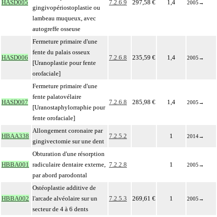
HASD005
7.2.6.9
297,58 €
1,4
2005
→
gingivopériostoplastie ou
lambeau muqueux, avec
autogreffe osseuse
Fermeture primaire d'une
fente du palais osseux
HASD006
7.2.6.8
235,59 €
1,4
2005
→
[Uranoplastie pour fente
orofaciale]
Fermeture primaire d'une
fente palatovélaire
HASD007
7.2.6.8
285,98 €
1,4
2005
→
[Uranostaphylorraphie pour
fente orofaciale]
Allongement coronaire par
HBAA338
7.2.5.2
1
2014
→
gingivectomie sur une dent
Obturation d'une résorption
HBBA001
radiculaire dentaire externe,
7.2.2.8
1
2005
→
par abord parodontal
Ostéoplastie additive de
HBBA002
l'arcade alvéolaire sur un
7.2.5.3
269,61 €
1
2005
→
secteur de 4 à 6 dents