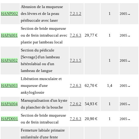
Abrasion de la muqueuse
HANP002
des lèvres et de la peau
7.2.1.2
1
2005
→
péribuccale avec laser
Section de bride muqueuse
HAPA001
ou de frein intrabuccal avec
7.2.6.3
29,77 €
1
2005
→
plastie par lambeau local
Section du pédicule
[Sevrage] d'un lambeau
HAPA002
7.2.1.5
1
2005
→
hétérolabial ou d'un
lambeau de langue
Libération musculaire et
HAPA003
muqueuse d'une
7.2.6.3
62,70 €
1,4
2005
→
ankyloglossie
Marsupialisation d'un kyste
HAPA004
7.2.6.2
54,93 €
1
2005
→
du plancher de la bouche
Section de bride muqueuse
HAPD001
7.2.6.3
20,90 €
1
2005
→
ou de frein intrabuccal
Fermeture labiale primaire
unilatérale d'une fente