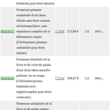
bilatérale pour fente labiale]
Fermeture primaire
unilatérale d'une fente
labiale sans fente osseuse
alvéolomaxillaire, sans
HASA015
réparation complète de la
7.2.6.8
215,60 €
1,4
2005
→
déformation nasale
[Chéiloplastie primaire
unilatérale pour fente
labiale]
Fermeture bilatérale de la
lèvre et du voile du palais
d'une fente labio-maxillo-
palatine, en un temps
HASA016
7.2.6.8
538,87 €
1,4
2005
→
[Chéilorhinoplastie
bilatérale avec
staphylorraphie pour fente
orofaciale]
Fermeture unilatérale de la
lèvre et du palais osseux