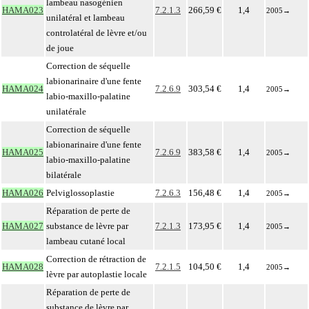
lambeau nasogénien
HAMA023
7.2.1.3
266,59 €
1,4
2005
→
unilatéral et lambeau
controlatéral de lèvre et/ou
de joue
Correction de séquelle
labionarinaire d'une fente
HAMA024
7.2.6.9
303,54 €
1,4
2005
→
labio-maxillo-palatine
unilatérale
Correction de séquelle
labionarinaire d'une fente
HAMA025
7.2.6.9
383,58 €
1,4
2005
→
labio-maxillo-palatine
bilatérale
HAMA026
Pelviglossoplastie
7.2.6.3
156,48 €
1,4
2005
→
Réparation de perte de
HAMA027
substance de lèvre par
7.2.1.3
173,95 €
1,4
2005
→
lambeau cutané local
Correction de rétraction de
HAMA028
7.2.1.5
104,50 €
1,4
2005
→
lèvre par autoplastie locale
Réparation de perte de
substance de lèvre par