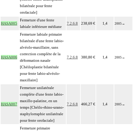
bilatérale pour fente
orofaciale]
Fermeture d'une fente
HASA005
7.2.6.8
238,69 €
1,4
2005
→
labiale inférieure médiane
Fermeture labiale primaire
bilatérale d'une fente labio-
alvéolo-maxillaire, sans
correction complète de la
HASA006
7.2.6.8
380,80 €
1,4
2005
→
déformation nasale
[Chéiloplastie bilatérale
pour fente labio-alvéolo-
maxillaire]
Fermeture unilatérale
complète d'une fente labio-
maxillo-palatine, en un
HASA007
7.2.6.8
466,27 €
1,4
2005
→
temps [Chéilo-rhino-urano-
staphylorraphie unilatérale
pour fente orofaciale]
Fermeture primaire