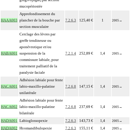
mucopériostée
Approfondissement du
HAAA003
plancher de la bouche par
7.2.6.3
125,40 €
1
2005
→
section musculaire
Cerclage des lèvres par
greffe tendineuse ou
aponévrotique et/ou
HABA001
suspension de la
7.2.1.4
252,89 €
1,4
2005
→
commissure labiale, pour
traitement palliatif de la
paralysie faciale
Adhésion labiale pour fente
HACA001
labio-maxillo-palatine
7.2.6.8
147,15 €
1,4
2005
→
unilatérale
Adhésion labiale pour fente
HACA002
labio-maxillo-palatine
7.2.6.8
237,69 €
1,4
2005
→
bilatérale
HADA001
Labioglossopexie
7.2.6.3
143,73 €
1,4
2005
→
HADA002
Hyomandibulopexie
7.2.6.3
155,11 €
1,4
2005
→