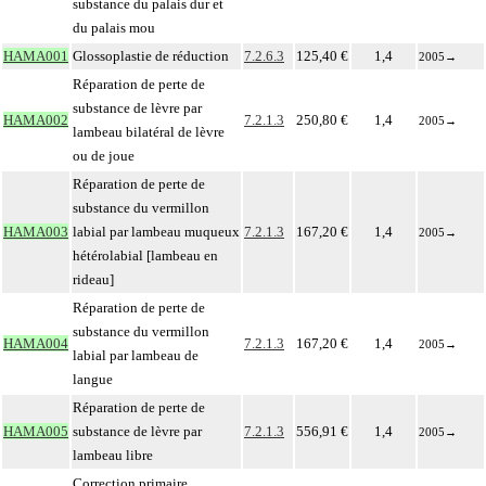
substance du palais dur et
du palais mou
HAMA001
Glossoplastie de réduction
7.2.6.3
125,40 €
1,4
2005
→
Réparation de perte de
substance de lèvre par
HAMA002
7.2.1.3
250,80 €
1,4
2005
→
lambeau bilatéral de lèvre
ou de joue
Réparation de perte de
substance du vermillon
HAMA003
labial par lambeau muqueux
7.2.1.3
167,20 €
1,4
2005
→
hétérolabial [lambeau en
rideau]
Réparation de perte de
substance du vermillon
HAMA004
7.2.1.3
167,20 €
1,4
2005
→
labial par lambeau de
langue
Réparation de perte de
HAMA005
substance de lèvre par
7.2.1.3
556,91 €
1,4
2005
→
lambeau libre
Correction primaire