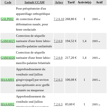
Code
Intitulé CCAM
Arbre
Tarif
Activité(s)
Actif
Pose préopératoire d'un
appareillage orthopédique
GALP002
de correction d'une
7.2.6.10
268,80 €
1
2005
→
déformation nasale, pour
fente orofaciale
Correction de séquelle
GAMA025
narinaire d'une fente labio-
7.2.6.9
194,52 €
1,4
2005
→
maxillo-palatine unilatérale
Correction de séquelle
GAMA026
narinaire d'une fente labio-
7.2.6.9
217,20 €
1,4
2005
→
maxillo-palatine bilatérale
Approfondissement du
vestibule oral [sillon
HAAA001
gingivojugal] par section
7.2.6.3
106,08 €
1
2005
→
mucopériostée avec greffe
cutanée ou muqueuse
Approfondissement du
vestibule oral [sillon
HAAA002
7.2.6.3
83,60 €
1
2005
→
gingivojugal] par section