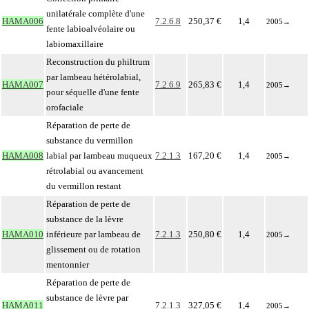
unilatérale complète d'une
HAMA006
7.2.6.8
250,37 €
1,4
2005
→
fente labioalvéolaire ou
labiomaxillaire
Reconstruction du philtrum
par lambeau hétérolabial,
HAMA007
7.2.6.9
265,83 €
1,4
2005
→
pour séquelle d'une fente
orofaciale
Réparation de perte de
substance du vermillon
HAMA008
labial par lambeau muqueux
7.2.1.3
167,20 €
1,4
2005
→
rétrolabial ou avancement
du vermillon restant
Réparation de perte de
substance de la lèvre
HAMA010
inférieure par lambeau de
7.2.1.3
250,80 €
1,4
2005
→
glissement ou de rotation
mentonnier
Réparation de perte de
substance de lèvre par
HAMA011
7.2.1.3
327,05 €
1,4
2005
→