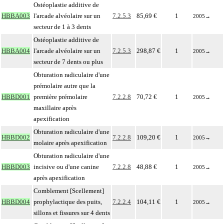
Ostéoplastie additive de
HBBA003
l'arcade alvéolaire sur un
7.2.5.3
85,69 €
1
2005
→
secteur de 1 à 3 dents
Ostéoplastie additive de
HBBA004
l'arcade alvéolaire sur un
7.2.5.3
298,87 €
1
2005
→
secteur de 7 dents ou plus
Obturation radiculaire d'une
prémolaire autre que la
HBBD001
première prémolaire
7.2.2.8
70,72 €
1
2005
→
maxillaire après
apexification
Obturation radiculaire d'une
HBBD002
7.2.2.8
109,20 €
1
2005
→
molaire après apexification
Obturation radiculaire d'une
HBBD003
incisive ou d'une canine
7.2.2.8
48,88 €
1
2005
→
après apexification
Comblement [Scellement]
HBBD004
prophylactique des puits,
7.2.2.4
104,11 €
1
2005
→
sillons et fissures sur 4 dents