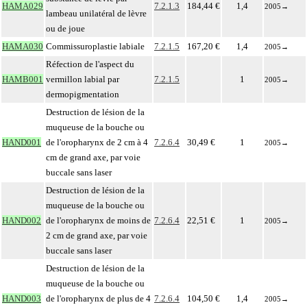
HAMA029
7.2.1.3
184,44 €
1,4
2005
→
lambeau unilatéral de lèvre
ou de joue
HAMA030
Commissuroplastie labiale
7.2.1.5
167,20 €
1,4
2005
→
Réfection de l'aspect du
HAMB001
vermillon labial par
7.2.1.5
1
2005
→
dermopigmentation
Destruction de lésion de la
muqueuse de la bouche ou
HAND001
de l'oropharynx de 2 cm à 4
7.2.6.4
30,49 €
1
2005
→
cm de grand axe, par voie
buccale sans laser
Destruction de lésion de la
muqueuse de la bouche ou
HAND002
de l'oropharynx de moins de
7.2.6.4
22,51 €
1
2005
→
2 cm de grand axe, par voie
buccale sans laser
Destruction de lésion de la
muqueuse de la bouche ou
HAND003
de l'oropharynx de plus de 4
7.2.6.4
104,50 €
1,4
2005
→