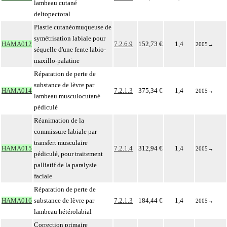
lambeau cutané
deltopectoral
Plastie cutanéomuqueuse de
symétrisation labiale pour
HAMA012
7.2.6.9
152,73 €
1,4
2005
→
séquelle d'une fente labio-
maxillo-palatine
Réparation de perte de
substance de lèvre par
HAMA014
7.2.1.3
375,34 €
1,4
2005
→
lambeau musculocutané
pédiculé
Réanimation de la
commissure labiale par
transfert musculaire
HAMA015
7.2.1.4
312,94 €
1,4
2005
→
pédiculé, pour traitement
palliatif de la paralysie
faciale
Réparation de perte de
HAMA016
substance de lèvre par
7.2.1.3
184,44 €
1,4
2005
→
lambeau hétérolabial
Correction primaire