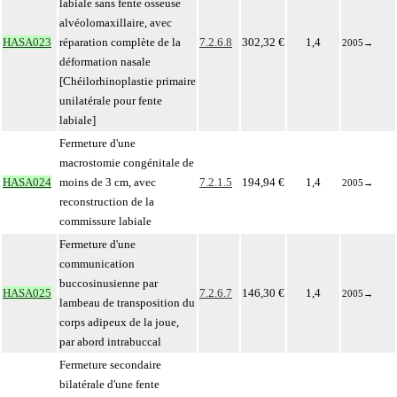
labiale sans fente osseuse
alvéolomaxillaire, avec
HASA023
réparation complète de la
7.2.6.8
302,32 €
1,4
2005
→
déformation nasale
[Chéilorhinoplastie primaire
unilatérale pour fente
labiale]
Fermeture d'une
macrostomie congénitale de
HASA024
moins de 3 cm, avec
7.2.1.5
194,94 €
1,4
2005
→
reconstruction de la
commissure labiale
Fermeture d'une
communication
buccosinusienne par
HASA025
7.2.6.7
146,30 €
1,4
2005
→
lambeau de transposition du
corps adipeux de la joue,
par abord intrabuccal
Fermeture secondaire
bilatérale d'une fente