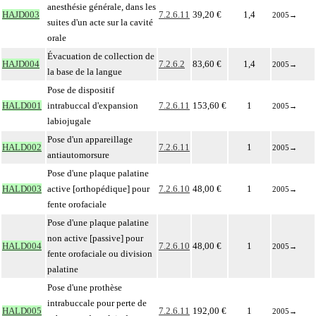
anesthésie générale, dans les
HAJD003
7.2.6.11
39,20 €
1,4
2005
→
suites d'un acte sur la cavité
orale
Évacuation de collection de
HAJD004
7.2.6.2
83,60 €
1,4
2005
→
la base de la langue
Pose de dispositif
HALD001
intrabuccal d'expansion
7.2.6.11
153,60 €
1
2005
→
labiojugale
Pose d'un appareillage
HALD002
7.2.6.11
1
2005
→
antiautomorsure
Pose d'une plaque palatine
HALD003
active [orthopédique] pour
7.2.6.10
48,00 €
1
2005
→
fente orofaciale
Pose d'une plaque palatine
non active [passive] pour
HALD004
7.2.6.10
48,00 €
1
2005
→
fente orofaciale ou division
palatine
Pose d'une prothèse
intrabuccale pour perte de
HALD005
7.2.6.11
192,00 €
1
2005
→