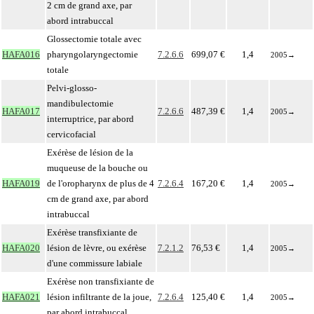
2 cm de grand axe, par
abord intrabuccal
Glossectomie totale avec
HAFA016
pharyngolaryngectomie
7.2.6.6
699,07 €
1,4
2005
→
totale
Pelvi-glosso-
mandibulectomie
HAFA017
7.2.6.6
487,39 €
1,4
2005
→
interruptrice, par abord
cervicofacial
Exérèse de lésion de la
muqueuse de la bouche ou
HAFA019
de l'oropharynx de plus de 4
7.2.6.4
167,20 €
1,4
2005
→
cm de grand axe, par abord
intrabuccal
Exérèse transfixiante de
HAFA020
lésion de lèvre, ou exérèse
7.2.1.2
76,53 €
1,4
2005
→
d'une commissure labiale
Exérèse non transfixiante de
HAFA021
lésion infiltrante de la joue,
7.2.6.4
125,40 €
1,4
2005
→
par abord intrabuccal