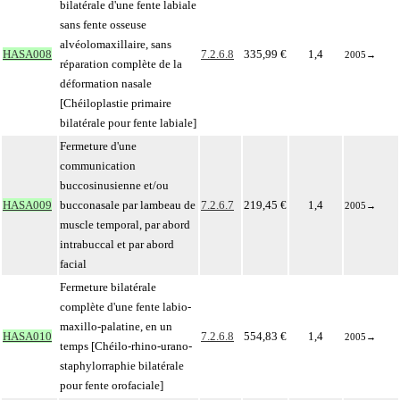
bilatérale d'une fente labiale
sans fente osseuse
alvéolomaxillaire, sans
HASA008
7.2.6.8
335,99 €
1,4
2005
→
réparation complète de la
déformation nasale
[Chéiloplastie primaire
bilatérale pour fente labiale]
Fermeture d'une
communication
buccosinusienne et/ou
HASA009
bucconasale par lambeau de
7.2.6.7
219,45 €
1,4
2005
→
muscle temporal, par abord
intrabuccal et par abord
facial
Fermeture bilatérale
complète d'une fente labio-
maxillo-palatine, en un
HASA010
7.2.6.8
554,83 €
1,4
2005
→
temps [Chéilo-rhino-urano-
staphylorraphie bilatérale
pour fente orofaciale]