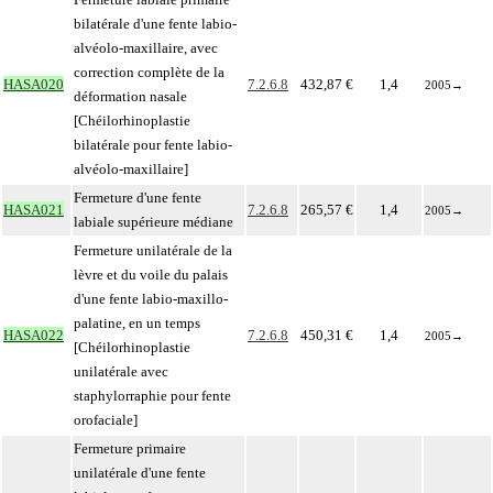
bilatérale d'une fente labio-
alvéolo-maxillaire, avec
correction complète de la
HASA020
7.2.6.8
432,87 €
1,4
2005
→
déformation nasale
[Chéilorhinoplastie
bilatérale pour fente labio-
alvéolo-maxillaire]
Fermeture d'une fente
HASA021
7.2.6.8
265,57 €
1,4
2005
→
labiale supérieure médiane
Fermeture unilatérale de la
lèvre et du voile du palais
d'une fente labio-maxillo-
palatine, en un temps
HASA022
7.2.6.8
450,31 €
1,4
2005
→
[Chéilorhinoplastie
unilatérale avec
staphylorraphie pour fente
orofaciale]
Fermeture primaire
unilatérale d'une fente