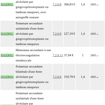
alvéolaire par
HASD001
7.2.6.9
366,83 €
1,4
2005
→
gingivopériostoplastie ou
lambeau muqueux, avec
autogreffe osseuse
Fermeture secondaire
unilatérale d'une fente
HASD002
alvéolaire par
7.2.6.9
227,19 €
1,4
2005
→
gingivopériostoplastie ou
lambeau muqueux
Hémostase secondaire à une
HASD003
électrocoagulation
7.2.6.11
37,04 €
1
2005
→
intrabuccale
Fermeture secondaire
bilatérale d'une fente
HASD004
alvéolaire par
7.2.6.9
319,79 €
1,4
2005
→
gingivopériostoplastie ou
lambeau muqueux
Fermeture secondaire
unilatérale d'une fente
alvéolaire par