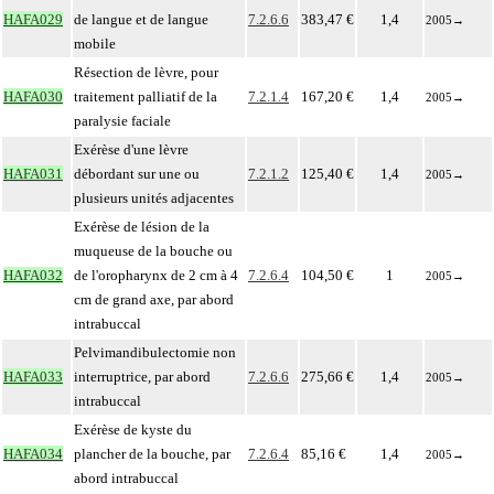
HAFA029
de langue et de langue
7.2.6.6
383,47 €
1,4
2005
→
mobile
Résection de lèvre, pour
HAFA030
traitement palliatif de la
7.2.1.4
167,20 €
1,4
2005
→
paralysie faciale
Exérèse d'une lèvre
HAFA031
débordant sur une ou
7.2.1.2
125,40 €
1,4
2005
→
plusieurs unités adjacentes
Exérèse de lésion de la
muqueuse de la bouche ou
HAFA032
de l'oropharynx de 2 cm à 4
7.2.6.4
104,50 €
1
2005
→
cm de grand axe, par abord
intrabuccal
Pelvimandibulectomie non
HAFA033
interruptrice, par abord
7.2.6.6
275,66 €
1,4
2005
→
intrabuccal
Exérèse de kyste du
HAFA034
plancher de la bouche, par
7.2.6.4
85,16 €
1,4
2005
→
abord intrabuccal