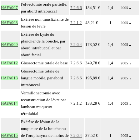
Pelvectomie orale partielle,
HAFA007
7.2.6.6
184,51 €
1,4
2005
→
par abord intrabuccal
Exérèse non transfixiante de
HAFA008
7.2.1.2
48,21 €
1
2005
→
lésion de lèvre
Exérèse de kyste du
plancher de la bouche, par
HAFA009
7.2.6.4
173,52 €
1,4
2005
→
abord intrabuccal et par
abord facial
HAFA012
Glossectomie totale de base
7.2.6.6
349,78 €
1,4
2005
→
Glossectomie totale de
HAFA013
langue mobile, par abord
7.2.6.6
195,89 €
1,4
2005
→
intrabuccal
Vermillonectomie avec
reconstruction de lèvre par
HAFA014
7.2.1.2
133,29 €
1,4
2005
→
lambeau muqueux
rétrolabial
Exérèse de lésion de la
muqueuse de la bouche ou
HAFA015
de l'oropharynx de moins de
7.2.6.4
37,52 €
1
2005
→