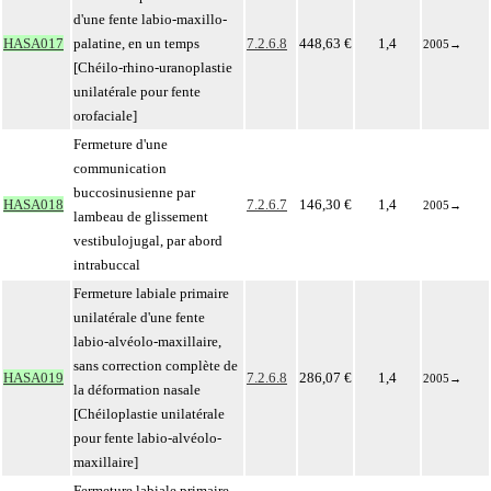
d'une fente labio-maxillo-
HASA017
palatine, en un temps
7.2.6.8
448,63 €
1,4
2005
→
[Chéilo-rhino-uranoplastie
unilatérale pour fente
orofaciale]
Fermeture d'une
communication
buccosinusienne par
HASA018
7.2.6.7
146,30 €
1,4
2005
→
lambeau de glissement
vestibulojugal, par abord
intrabuccal
Fermeture labiale primaire
unilatérale d'une fente
labio-alvéolo-maxillaire,
sans correction complète de
HASA019
7.2.6.8
286,07 €
1,4
2005
→
la déformation nasale
[Chéiloplastie unilatérale
pour fente labio-alvéolo-
maxillaire]
Fermeture labiale primaire