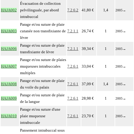
Évacuation de collection
HAJA002
pelvilinguale, par abord
7.2.6.2
41,80 €
1,4
2005
→
intrabuccal
Parage et/ou suture de plaie
HAJA003
cutanée non transfixiante de
7.2.1.1
26,74 €
1
2005
→
lèvre
Parage et/ou suture de plaie
HAJA006
7.2.1.1
39,34 €
1
2005
→
transfixiante de lèvre
Parage et/ou suture de plaies
HAJA007
muqueuses intrabuccales
7.2.6.1
33,04 €
1
2005
→
multiples
Parage et/ou suture de plaie
HAJA008
7.2.6.1
37,09 €
1,4
2005
→
du voile du palais
Parage et/ou suture de plaie
HAJA009
7.2.6.1
28,98 €
1
2005
→
de la langue
Parage et/ou suture d'une
HAJA010
plaie muqueuse
7.2.6.1
23,70 €
1
2005
→
intrabuccale
Pansement intrabuccal sous