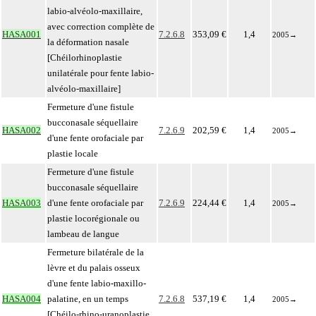
labio-alvéolo-maxillaire,
avec correction complète de
HASA001
7.2.6.8
353,09 €
1,4
2005
→
la déformation nasale
[Chéilorhinoplastie
unilatérale pour fente labio-
alvéolo-maxillaire]
Fermeture d'une fistule
bucconasale séquellaire
HASA002
7.2.6.9
202,59 €
1,4
2005
→
d'une fente orofaciale par
plastie locale
Fermeture d'une fistule
bucconasale séquellaire
HASA003
d'une fente orofaciale par
7.2.6.9
224,44 €
1,4
2005
→
plastie locorégionale ou
lambeau de langue
Fermeture bilatérale de la
lèvre et du palais osseux
d'une fente labio-maxillo-
HASA004
palatine, en un temps
7.2.6.8
537,19 €
1,4
2005
→
[Chéilo-rhino-uranoplastie